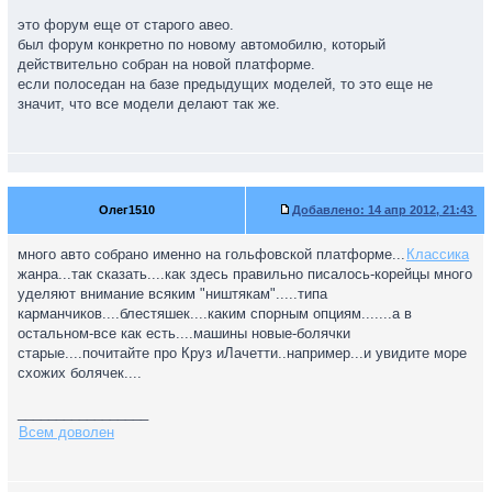
это форум еще от старого авео.
был форум конкретно по новому автомобилю, который
действительно собран на новой платформе.
если полоседан на базе предыдущих моделей, то это еще не
значит, что все модели делают так же.
Олег1510
Добавлено:
14 апр 2012, 21:43
много авто собрано именно на гольфовской платформе...
Классика
жанра...так сказать....как здесь правильно писалось-корейцы много
уделяют внимание всяким "ништякам".....типа
карманчиков....блестяшек....каким спорным опциям.......а в
остальном-все как есть....машины новые-болячки
старые....почитайте про Круз иЛачетти..например...и увидите море
схожих болячек....
_________________
Всем доволен