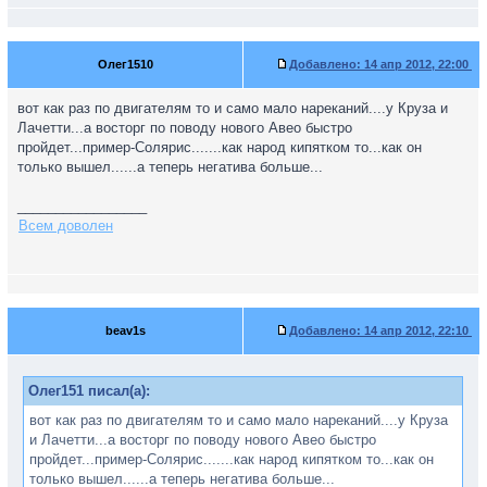
Олег1510
Добавлено:
14 апр 2012, 22:00
вот как раз по двигателям то и само мало нареканий....у Круза и
Лачетти...а восторг по поводу нового Авео быстро
пройдет...пример-Солярис.......как народ кипятком то...как он
только вышел......а теперь негатива больше...
_________________
Всем доволен
beav1s
Добавлено:
14 апр 2012, 22:10
Олег151 писал(а):
вот как раз по двигателям то и само мало нареканий....у Круза
и Лачетти...а восторг по поводу нового Авео быстро
пройдет...пример-Солярис.......как народ кипятком то...как он
только вышел......а теперь негатива больше...