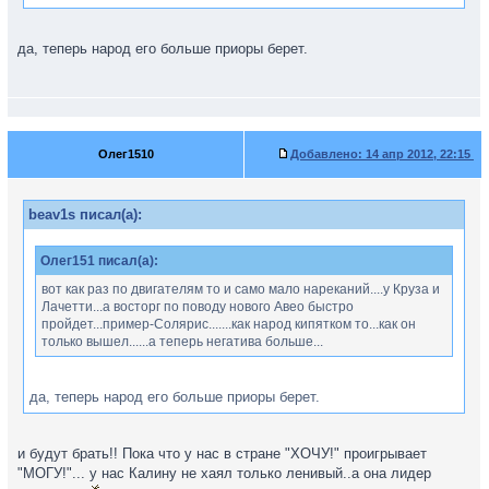
да, теперь народ его больше приоры берет.
Олег1510
Добавлено:
14 апр 2012, 22:15
beav1s писал(а):
Олег151 писал(а):
вот как раз по двигателям то и само мало нареканий....у Круза и
Лачетти...а восторг по поводу нового Авео быстро
пройдет...пример-Солярис.......как народ кипятком то...как он
только вышел......а теперь негатива больше...
да, теперь народ его больше приоры берет.
и будут брать!! Пока что у нас в стране "ХОЧУ!" проигрывает
"МОГУ!"... у нас Калину не хаял только ленивый..а она лидер