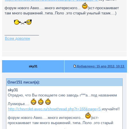
форум нового Авео.....много интересного...
(кст-проскакивает
там много выражений..типа..Поло .это старый унылый тазик....)
_________________
Всем доволен
sky31
Добавлено:
15 апр 2012, 10:13
Олег151 писал(а):
sky31
Отрадно, что Вы посещаете сию заводь г***а...под названием
Лукморье....
http://chevrolet-aveo.ru/showthread.php?t=168&page=5-
изучайте!!
форум нового Авео.....много интересного...
(кст-
проскакивает там много выражений..типа..Поло .это старый