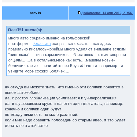
beav1s
Добавлено:
14 апр 2012, 21:56
Олег151 писал(а):
много авто собрано именно на гольфовской
платформе...
Классика
жанра...так сказать....как здесь
правильно писалось-корейцы много уделяют внимание всяким
"ништякам".....типа карманчиков....блестяшек....каким спорным
опциям.......а в остальном-все как есть....машины новые-
болячки старые....почитайте про Круз иЛачетти..например...и
увидите море схожих болячек....
ну откуда вы можете знать, что именно эти болячки появятся в
новом автомобиле.
да, с ростом глобализации усиливается и универсализация.
да, в шушеровском крузе и лачетти один двигатель, например.
конечно и болячки одни будут
но между ними есть не мало различий.
если мне надо сравнить полоседан со старым авео, я это будет
делать не в этой ветке