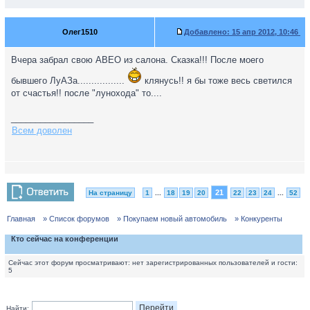
Олег1510
Добавлено:
15 апр 2012, 10:46
Вчера забрал свою АВЕО из салона. Сказка!!! После моего
бывшего ЛуАЗа.................
клянусь!! я бы тоже весь светился
от счастья!! после "лунохода" то....
_________________
Всем доволен
21
На страницу
1
...
18
19
20
22
23
24
...
52
Главная
» Список форумов
» Покупаем новый автомобиль
» Конкуренты
Кто сейчас на конференции
Сейчас этот форум просматривают: нет зарегистрированных пользователей и гости:
5
Найти: