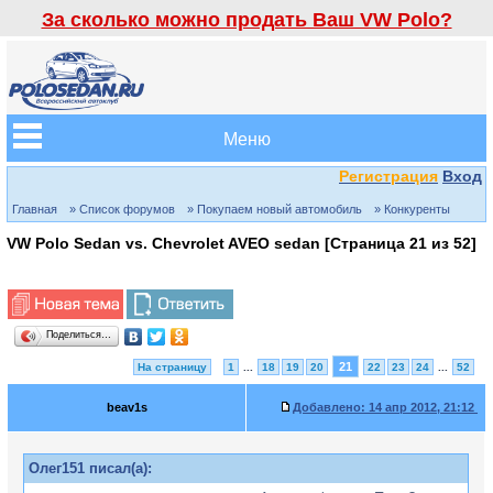
За сколько можно продать Ваш VW Polo?
Меню
Регистрация
Вход
Главная
» Список форумов
» Покупаем новый автомобиль
» Конкуренты
VW Polo Sedan vs. Chevrolet AVEO sedan [Страница
21
из
52
]
Поделиться…
21
На страницу
1
...
18
19
20
22
23
24
...
52
beav1s
Добавлено:
14 апр 2012, 21:12
Олег151 писал(а):