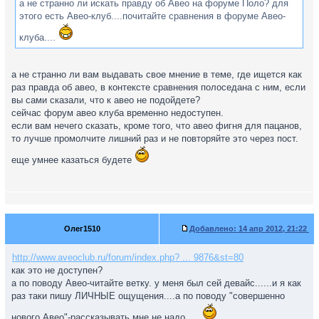
а не странно ли искать правду об Авео на форуме Поло? для
этого есть Авео-клуб....почитайте сравнения в форуме Авео-
клуба....
а не странно ли вам выдавать свое мнение в теме, где ищется как
раз правда об авео, в контексте сравнения полоседана с ним, если
вы сами сказали, что к авео не подойдете?
сейчас форум авео клуба временно недоступен.
если вам нечего сказать, кроме того, что авео фигня для пацанов,
то лучше промолчите лишний раз и не повторяйте это через пост.
еще умнее казаться будете
Олег1510
Добавлено:
14 апр 2012, 21:22
http://www.aveoclub.ru/forum/index.php? ... 9876&st=80
как это не доступен?
а по поводу Авео-читайте ветку. у меня был сей девайс......и я как
раз таки пишу ЛИЧНЫЕ ощущения....а по поводу "совершенно
нового Авео"-рассказывать мне не надо.....