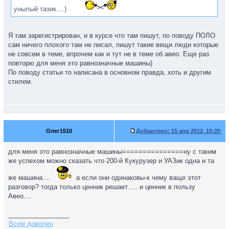
унылый тазик....)
Я там зарегистрирован, и в курсе что там пишут, по поводу ПОЛО
сам ничего плохого там не писал, пишут такие вещи люди которые
не совсем в теме, впрочем как и тут не в теме об авео. Еще раз
повторю для меня это равнозначные машины)
По поводу статьи то написана в основном правда, хоть и другим
стилем.
Олег1510
Добавлено:
15 апр 2012, 10:20
для меня это равнозначные машины===============ну с таким
же успехом можно сказать что 200-й Кукурузер и УАЗик одна и та
же машина....
а если они одинаковы-к чему ваще этот
разговор? тогда только ценник решает..... и ценник в пользу
Авео....
_________________
Всем доволен