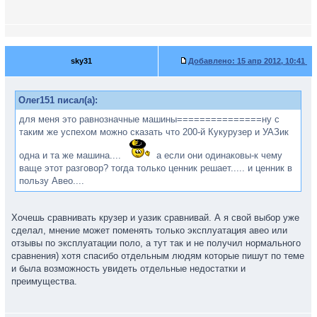
sky31
Добавлено:
15 апр 2012, 10:41
Олег151 писал(а):
для меня это равнозначные машины===============ну с
таким же успехом можно сказать что 200-й Кукурузер и УАЗик
одна и та же машина....
а если они одинаковы-к чему
ваще этот разговор? тогда только ценник решает..... и ценник в
пользу Авео....
Хочешь сравнивать крузер и уазик сравнивай. А я свой выбор уже
сделал, мнение может поменять только эксплуатация авео или
отзывы по эксплуатации поло, а тут так и не получил нормального
сравнения) хотя спасибо отдельным людям которые пишут по теме
и была возможность увидеть отдельные недостатки и
преимущества.