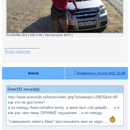
P1030486.JPG [ 356.3 КБ | Просмотров: 6875 ]
_________________
Всем доволен
beav1s
Добавлено:
14 апр 2012, 21:38
Олег151 писал(а):
http://www.aveoclub.ru/forum/index.php?showtopic=29876&st=80
как это не доступен?
а по поводу Авео-читайте ветку. у меня был сей девайс......и я
как раз таки пишу ЛИЧНЫЕ ощущения....а по поводу
"совершенно нового Авео"-рассказывать мне не надо.....