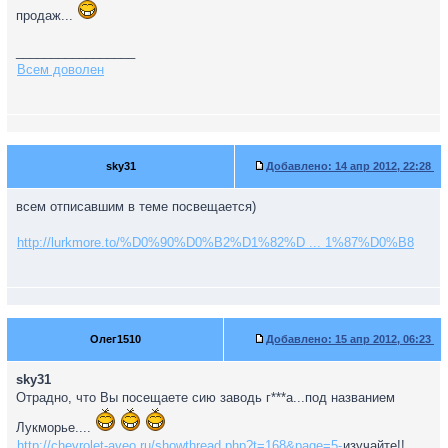
продаж...
_________________
Всем доволен
sky31
Добавлено:
14 апр 2012, 22:28
всем отписавшим в теме посвещается)
http://lurkmore.to/%D0%90%D0%B2%D1%82%D ... 1%87%D0%B8
Олег1510
Добавлено:
15 апр 2012, 06:23
sky31
Отрадно, что Вы посещаете сию заводь г***а...под названием
Лукморье....
http://chevrolet-aveo.ru/showthread.php?t=168&page=5-
изучайте!!