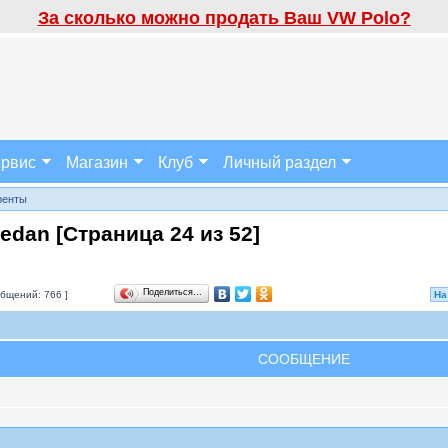
За сколько можно продать Ваш VW Polo?
рвис
Магазин
Клуб
Личный раздел
ренты
sedan [Страница
24
из
52
]
Поделиться…
бщений: 766 ]
На
СООБЩЕНИЕ