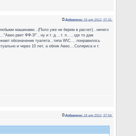
Добавлено:
16 апр 2012, 07:31
любыми машинами...(Поло уже не берем в расчет)...ничего
"Авео рвет ФФ-3!"...ну и т. д....т. п......где то даж
инает обозначение туалета...типа W\C.....понравилось
ально и через 10 лет, а облик Авео....Соляриса и т.
Добавлено:
16 апр 2012, 07:54