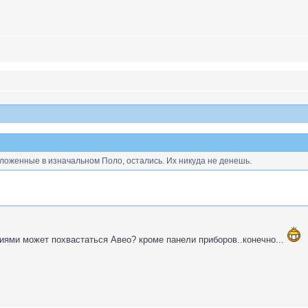
ложенные в изначальном Поло, остались. Их никуда не денешь.
иями может похвастаться Авео? кроме панели приборов..конечно...