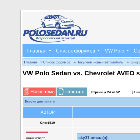
Главная
Список форумов
VW Polo
Се
Главная
» Список форумов
» Покупаем новый автомобиль
» Конку
VW Polo Sedan vs. Chevrolet AVEO 
Страница
24
из
52
[ Соо
Версия для печати
АВТОР
Олег1510
sky31 писал(а):
АвтоЭксперт