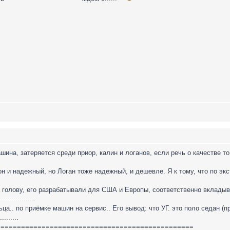
шина, затеряется среди приор, калин и логанов, если речь о качестве то
он и надежный, но Логан тоже надежный, и дешевле. Я к тому, что по эк
а голову, его разрабатывали для США и Европы, соответственно вкладыв
..............
а.. по приёмке машин на сервис.. Его вывод: что УГ. это поло седан (пр
.......
================================================