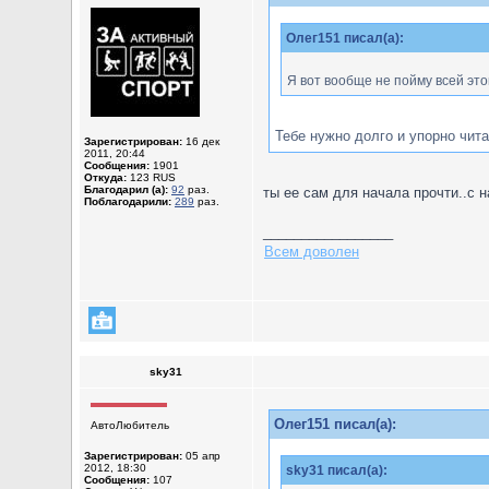
Олег151 писал(а):
Я вот вообще не пойму всей это
Тебе нужно долго и упорно чита
Зарегистрирован:
16 дек
2011, 20:44
Сообщения:
1901
Откуда:
123 RUS
Благодарил (а):
92
раз.
ты ее сам для начала прочти..с на
Поблагодарили:
289
раз.
_________________
Всем доволен
sky31
Олег151 писал(а):
АвтоЛюбитель
Зарегистрирован:
05 апр
2012, 18:30
sky31 писал(а):
Сообщения:
107