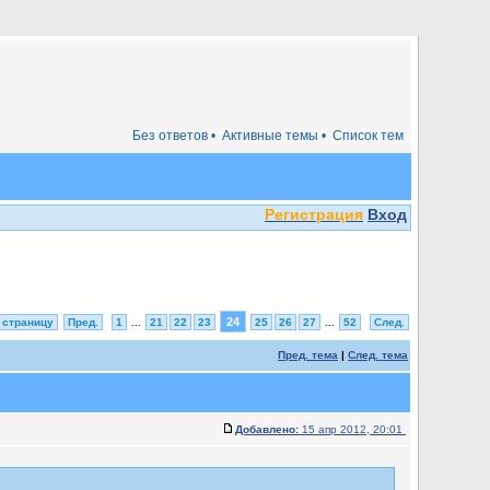
Без ответов •
Активные темы •
Список тем
Регистрация
Вход
24
 страницу
Пред.
1
...
21
22
23
25
26
27
...
52
След.
Пред. тема
|
След. тема
Добавлено:
15 апр 2012, 20:01