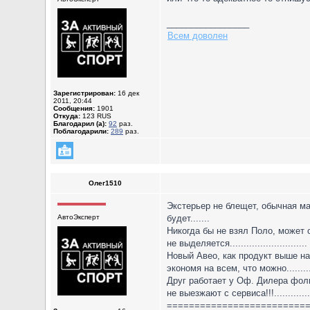
_________________
Всем доволен
Зарегистрирован:
16 дек
2011, 20:44
Сообщения:
1901
Откуда:
123 RUS
Благодарил (а):
92
раз.
Поблагодарили:
289
раз.
Олег1510
Экстерьер не блещет, обычная ма
АвтоЭксперт
будет.......
Никогда бы не взял Поло, может 
не выделяется............................
Новый Авео, как продукт выше н
экономя на всем, что можно............
Друг работает у Оф. Дилера фольц
не выезжают с сервиса!!!...............
=========================