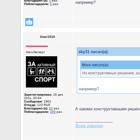
Благодарил (а):
5
раз.
например?
Поблагодарили:
6
раз.
Олег1510
sky31 писал(а):
АвтоЭксперт
More писал(а):
Но конструктивные решения, за
например?
Зарегистрирован:
16 дек
2011, 20:44
Сообщения:
1901
Откуда:
123 RUS
Благодарил (а):
92
раз.
А какими конструктивными решен
Поблагодарили:
289
раз.
_________________
Всем доволен