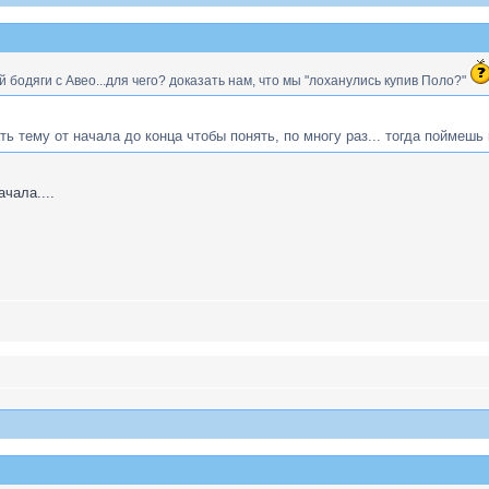
й бодяги с Авео...для чего? доказать нам, что мы "лоханулись купив Поло?"
ть тему от начала до конца чтобы понять, по многу раз... тогда поймешь 
чала....