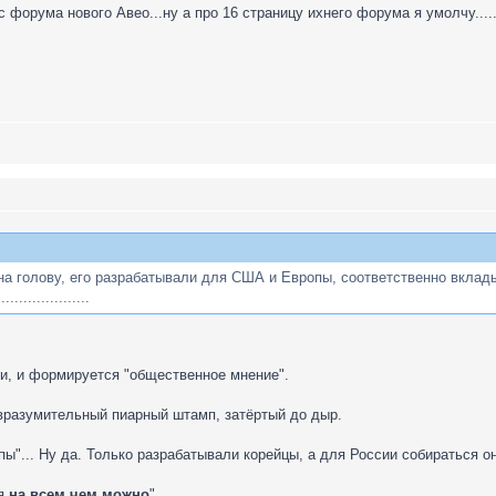
 форума нового Авео...ну а про 16 страницу ихнего форума я умолчу.....
на голову, его разрабатывали для США и Европы, соответственно вклад
................
яги, и формируется "общественное мнение".
овразумительный пиарный штамп, затёртый до дыр.
"... Ну да. Только разрабатывали корейцы, а для России собираться он
мя
на всем чем можно
"