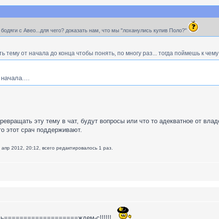
бодяги с Авео...для чего? доказать нам, что мы "лоханулись купив Поло?"
ь тему от начала до конца чтобы понять, по многу раз... тогда поймешь к чему
начала....
евращать эту тему в чат, будут вопросы или что то адекватное от вла
то этот срач поддерживают.
 апр 2012, 20:12, всего редактировалось 1 раз.
усь===================ждем-с!!!!!!