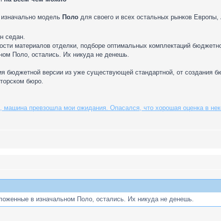
ы изначально модель
Поло
для своего и всех остальных рынков Европы, 
н седан.
ости материалов отделки, подборе оптимальных комплектаций бюджетног
ном Поло, остались. Их никуда не денешь.
ия бюджетной версии из уже существующей стандартной, от создания бю
кторском бюро.
, машина превзошла мои ожидания. Опасался, что хорошая оценка в нек
ложенные в изначальном Поло, остались. Их никуда не денешь.