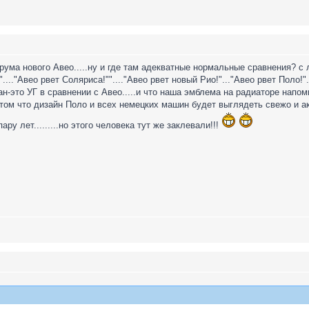
ума нового Авео.....ну и где там адекватные нормальные сравнения? с 
"...."Авео рвет Соляриса!""...."Авео рвет новый Рио!"..."Авео рвет Поло!"....
н-это УГ в сравнении с Авео.....и что наша эмблема на радиаторе напом
ом что дизайн Поло и всех немецких машин будет выглядеть свежо и акту
ару лет.........но этого человека тут же заклевали!!!