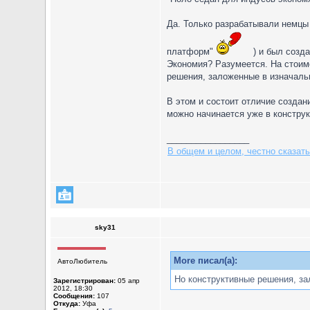
Да. Только разрабатывали немц
платформ"
) и был созда
Экономия? Разумеется. На стоим
решения, заложенные в изначаль
В этом и состоит отличие создан
можно начинается уже в констру
_________________
В общем и целом, честно сказать
sky31
More писал(а):
АвтоЛюбитель
Но конструктивные решения, за
Зарегистрирован:
05 апр
2012, 18:30
Сообщения:
107
Откуда:
Уфа