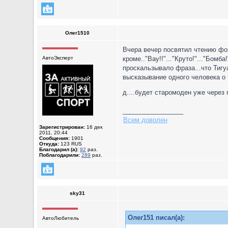
Олег1510
Вчера вечер посвятил чтению фор
АвтоЭксперт
кроме.."Вау!!"..."Круто!"..."Бомба!
проскальзывало фраза...что Тигуа
высказывание одного человека о т
д....будет старомоден уже через п
_________________
Всем доволен
Зарегистрирован:
16 дек
2011, 20:44
Сообщения:
1901
Откуда:
123 RUS
Благодарил (а):
92
раз.
Поблагодарили:
289
раз.
sky31
Олег151 писал(а):
АвтоЛюбитель