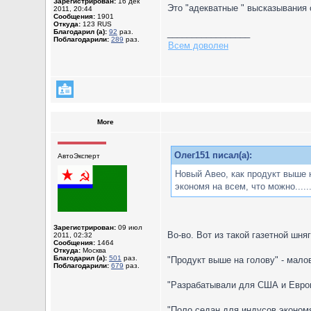
Зарегистрирован:
16 дек
Это "адекватные " высказывания с
2011, 20:44
Сообщения:
1901
Откуда:
123 RUS
Благодарил (а):
92
раз.
_________________
Поблагодарили:
289
раз.
Всем доволен
More
Олег151 писал(а):
АвтоЭксперт
Новый Авео, как продукт выше 
экономя на всем, что можно..........
Зарегистрирован:
09 июл
Во-во. Вот из такой газетной шн
2011, 02:32
Сообщения:
1464
Откуда:
Москва
Благодарил (а):
501
раз.
"Продукт выше на голову" - мал
Поблагодарили:
679
раз.
"Разрабатывали для США и Европы
"Поло седан для индусов эконо