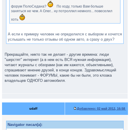
форум ПолоСедана?
По ходу, только Вам больше
заняться не чем. А Олег... ну потроллил немного... повеселил
хоть
А если к примеру человек не определился с выбором и хочется
услышать не только отзывы об одном авто, а сразу о двух?
Прекращайте, никто так не делает - другие времена: люди
"шерстят" интернет (а в нем есть ВСЯ нужная информация),
читают журналы с обзорами (как им кажется, объективными),
спрашивают мнение друзей, в конце концов. Здравомыслящий
человек понимает - ФОРУМЫ, какие бы ни были, это клоака
владельцев ОДНОГО автомобиля.
udaff
Добавлено:
02 май 2012, 16:58
Navigator писал(а):