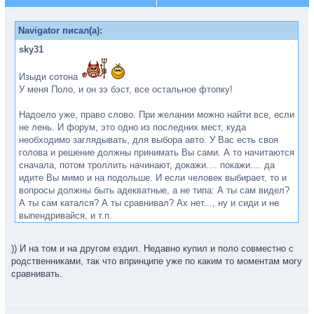
Navigator писал(а):
sky31
Изыди сотона
У меня Поло, и он зэ бэст, все остальное фтопку!
Надоело уже, право слово. При желании можно найти все, если
не лень. И форум, это одно из последних мест, куда
необходимо заглядывать, для выбора авто. У Вас есть своя
голова и решение должны принимать Вы сами. А то начитаются
сначала, потом троллить начинают, докажи.... покажи.... да
идите Вы мимо и на подольше. И если человек выбирает, то и
вопросы должны быть адекватные, а не типа: А ты сам видел?
А ты сам катался? А ты сравнивал? Ах нет..., ну и сиди и не
выпендривайся, и т.п.
И, думаю, не будет того, кто и на поло и на авео поездит (чтоб
во владении оба автомобиля были)... еще и разжует и в рот
)) И на том и на другом ездил. Недавно купил и поло совместно с
положит и за Вас все решит.
родственниками, так что впринципе уже по каким то моментам могу
Читайте, сравнивайте, и самостоятельно принимайте решение!
сравнивать.
Для этого не нужно в течении 10 страниц пытаться доказать
владельцу Поло, что тачко у него авно, да еще и делать это на
форуме Поло.