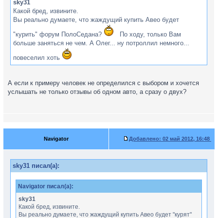
sky31
Какой бред, извините.
Вы реально думаете, что жаждущий купить Авео будет
"курить" форум ПолоСедана?
По ходу, только Вам
больше заняться не чем. А Олег... ну потроллил немного...
повеселил хоть
А если к примеру человек не определился с выбором и хочется
услышать не только отзывы об одном авто, а сразу о двух?
Navigator
Добавлено:
02 май 2012, 16:48
sky31 писал(а):
Navigator писал(а):
sky31
Какой бред, извините.
Вы реально думаете, что жаждущий купить Авео будет "курят"