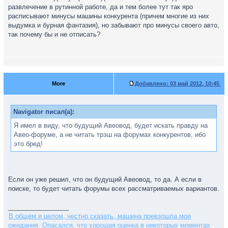
развлечение в рутинной работе, да и тем более тут так яро
расписывают минусы машины конкурента (причем многие из них
выдумка и бурная фантазия), но забывают про минусы своего авто,
так почему бы и не отписать?
More
Добавлено:
03 май 2012, 10:45
Navigator писал(а):
Я имел в виду, что будущий Авеовод, будет искать правду на
Авео-форуме, а не читать трэш на форумах конкурентов, ибо
это бред!
Если он уже решил, что он будущий Авеовод, то да. А если в
поиске, то будет читать форумы всех рассматриваемых вариантов.
_________________
В общем и целом, честно сказать, машина превзошла мои
ожидания. Опасался, что хорошая оценка в некоторых моментах