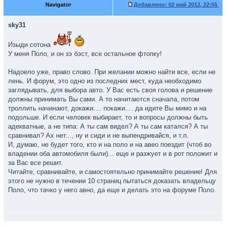
Navigator
Добавлено:
02 май 2012, 22:55
sky31
Изыди сотона
У меня Поло, и он зэ бэст, все остальное фтопку!
Надоело уже, право слово. При желании можно найти все, если не
лень. И форум, это одно из последних мест, куда необходимо
заглядывать, для выбора авто. У Вас есть своя голова и решение
должны принимать Вы сами. А то начитаются сначала, потом
троллить начинают, докажи.... покажи.... да идите Вы мимо и на
подольше. И если человек выбирает, то и вопросы должны быть
адекватные, а не типа: А ты сам видел? А ты сам катался? А ты
сравнивал? Ах нет..., ну и сиди и не выпендривайся, и т.п.
И, думаю, не будет того, кто и на поло и на авео поездит (чтоб во
владении оба автомобиля были)... еще и разжует и в рот положит и
за Вас все решит.
Читайте, сравнивайте, и самостоятельно принимайте решение! Для
этого не нужно в течении 10 страниц пытаться доказать владельцу
Поло, что тачко у него авно, да еще и делать это на форуме Поло.