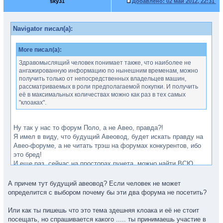
sky31
Добавлено:
02 май 2012, 22:31
Navigator писал(а):
More писал(а):
Здравомыслящий человек понимает также, что наиболее не
ангажированную информацию по нынешним временам, можно
получить только от непосредственных владельцев машин,
рассматриваемых в роли предполагаемой покупки. И получить
её в максимальных количествах можно как раз в тех самых
"клоаках".
Ну так у нас то форум Поло, а не Авео, правда?!
Я имел в виду, что будущий Авеовод, будет искать правду на
Авео-форуме, а не читать трэш на форумах конкурентов, ибо
это бред!
И еще раз, сейчас на просторах рунета, можно найти ВСЮ
необходимую информацию..., а если человек хочет купить
А причем тут будущий авеовод? Если человек не может
Авео, а курит форум Поло.... хм.... это. видимо,
sky31
определится с выбором почему бы эти два форума не посетить?
Или как ты пишешь что это тема здешняя клоака и её не стоит
посещать, но спрашивается какого ..... ты принимаешь участие в