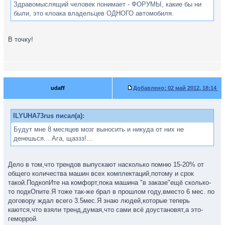
Здравомыслящий человек понимает - ФОРУМЫ, какие бы ни
были, это клоака владельцев ОДНОГО автомобиля.
В точку!
udaff
Добавлено:
02 май 2012, 18:14
ILYUHA73rus писал(а):
Будут мне 8 месяцев мозг выносить и никуда от них не
денешься... Ага, щаззз!...
Дело в том,что трендов выпускают насколько помню 15-20% от
общего количества машин всех комплектаций,потому и срок
такой.ПодкопИте на комфорт,пока машина "в заказе"ещё сколько-
то подкОпите.Я тоже так-же брал в прошлом году,вместо 6 мес. по
договору ждал всего 3.5мес.Я знаю людей,которые теперь
каются,что взяли тренд,думая,что сами всё доустановят,а это-
геморрой.