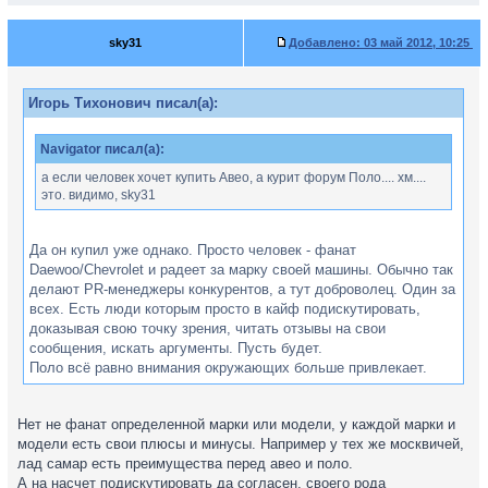
sky31
Добавлено:
03 май 2012, 10:25
Игорь Тихонович писал(а):
Navigator писал(а):
а если человек хочет купить Авео, а курит форум Поло.... хм....
это. видимо, sky31
Да он купил уже однако. Просто человек - фанат
Daewoo/Chevrolet и радеет за марку своей машины. Обычно так
делают PR-менеджеры конкурентов, а тут доброволец. Один за
всех. Есть люди которым просто в кайф подискутировать,
доказывая свою точку зрения, читать отзывы на свои
сообщения, искать аргументы. Пусть будет.
Поло всё равно внимания окружающих больше привлекает.
Нет не фанат определенной марки или модели, у каждой марки и
модели есть свои плюсы и минусы. Например у тех же москвичей,
лад самар есть преимущества перед авео и поло.
А на насчет подискутировать да согласен, своего рода