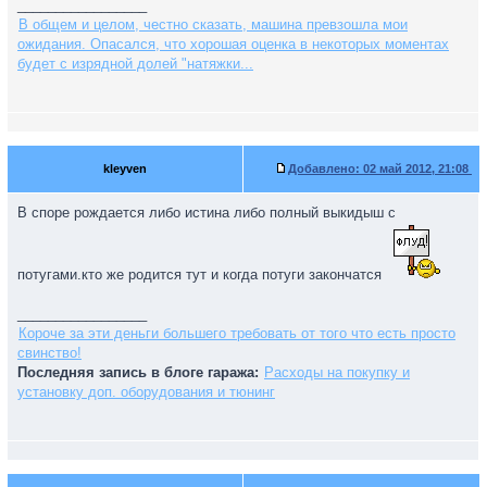
_________________
В общем и целом, честно сказать, машина превзошла мои
ожидания. Опасался, что хорошая оценка в некоторых моментах
будет с изрядной долей "натяжки...
kleyven
Добавлено:
02 май 2012, 21:08
В споре рождается либо истина либо полный выкидыш с
потугами.кто же родится тут и когда потуги закончатся
_________________
Короче за эти деньги большего требовать от того что есть просто
свинство!
Последняя запись в блоге гаража:
Расходы на покупку и
установку доп. оборудования и тюнинг