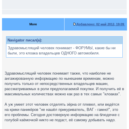
More
Добавлено:
02 май 2012, 19:09
Navigator писал(а):
Здравомыслящий человек понимает - ФОРУМЫ, какие бы ни
были, это клоака владельцев ОДНОГО автомобиля.
Здравомыслящий человек понимает также, что наиболее не
ангажированную информацию по нынешним временам, можно
получить только от непосредственных владельцев машин,
рассматриваемых в роли предполагаемой покупки. И получить её в
максимальных количествах можно как раз в тех самых "клоаках".
А уж умеет этот человек отделять зёрна от плевел, или ведётся
на крики паникёров "не нашёл прикуриватель, ВАГ - гамно!", это
его проблемы. Сегодня достоверную информацию на блюдечке с
голубой каёмочкой никто не подаст, её самому добывать надо.