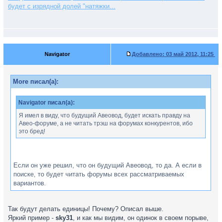
будет с изрядной долей "натяжки...
Navigator
Добавлено:
03 май 2012, 11:25
More писал(а):
Navigator писал(а):
Я имел в виду, что будущий Авеовод, будет искать правду на
Авео-форуме, а не читать трэш на форумах конкурентов, ибо
это бред!
Если он уже решил, что он будущий Авеовод, то да. А если в
поиске, то будет читать форумы всех рассматриваемых
вариантов.
Так будут делать единицы! Почему? Описал выше.
Яркий пример -
sky31
, и как мы видим, он одинок в своем порыве,