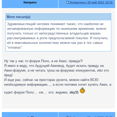
Navigator
Добавлено:
02 май 2012, 22:11
More писал(а):
Здравомыслящий человек понимает также, что наиболее не
ангажированную информацию по нынешним временам, можно
получить только от непосредственных владельцев машин,
рассматриваемых в роли предполагаемой покупки. И получить
её в максимальных количествах можно как раз в тех самых
"клоаках".
Ну так у нас то форум Поло, а не Авео, правда?!
Я имел в виду, что будущий Авеовод, будет искать правду на
Авео-форуме, а не читать трэш на форумах конкурентов, ибо это
бред!
И еще раз, сейчас на просторах рунета, можно найти ВСЮ
необходимую информацию..., а если человек хочет купить Авео, а
курит форум Поло.... хм.... это. видимо,
sky31