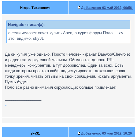
Игорь Тихонович
Добавлено:
03 май 2012, 06:56
Navigator писал(а):
а если человек хочет купить Авео, а курит форум Поло.... хм....
это. видимо, sky31
Да он купил уже однако. Просто человек - фанат Daewoo/Chevrolet
и радеет за марку своей машины. Обычно так делают PR-
менеджеры конкурентов, а тут доброволец. Один за всех. Есть
люди которым просто в кайф подискутировать, доказывая свою
точку зрения, читать отзывы на свои сообщения, искать аргументы.
Пусть будет.
Поло всё равно внимания окружающих больше привлекает.
_________________
.
sky31
Добавлено:
03 май 2012, 10:20