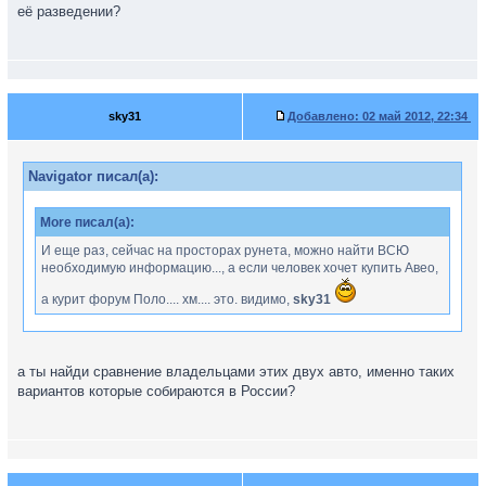
её разведении?
sky31
Добавлено:
02 май 2012, 22:34
Navigator писал(а):
More писал(а):
И еще раз, сейчас на просторах рунета, можно найти ВСЮ
необходимую информацию..., а если человек хочет купить Авео,
а курит форум Поло.... хм.... это. видимо,
sky31
а ты найди сравнение владельцами этих двух авто, именно таких
вариантов которые собираются в России?