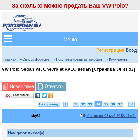
За сколько можно продать Ваш VW Polo?
Меню
Регистрация
Вход
Главная
» Список форумов
» Покупаем новый автомобиль
» Конкуренты
VW Polo Sedan vs. Chevrolet AVEO sedan [Страница
34
из
52
]
Поделиться…
34
На страницу
1
...
31
32
33
35
36
37
...
52
sky31
Добавлено:
02 май 2012, 16:42
Navigator писал(а):