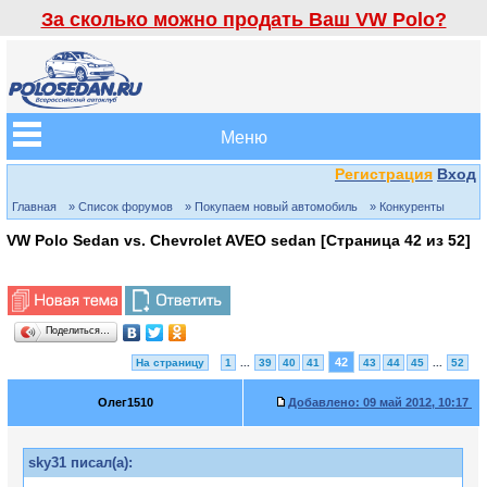
За сколько можно продать Ваш VW Polo?
Меню
Регистрация
Вход
Главная
» Список форумов
» Покупаем новый автомобиль
» Конкуренты
VW Polo Sedan vs. Chevrolet AVEO sedan [Страница
42
из
52
]
Поделиться…
42
На страницу
1
...
39
40
41
43
44
45
...
52
Олег1510
Добавлено:
09 май 2012, 10:17
sky31 писал(а):