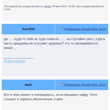
Последний раз редактировалось
sky31
09 май 2012, 10:33, всего редактировалось
1 раз.
Олег1510
Добавлено:
09 май 2012, 10:33
да.......куда то тебя не туда понесло........ты случайно уже с утра в
честь праздника не усугубил здоровье? что то заговариваться
начал....
_________________
Всем доволен
sky31
Добавлено:
09 май 2012, 10:37
Вот в поло может и поковыряюсь, если прошивку найду. Хотя
слышал в сервисе обновленные ставят.