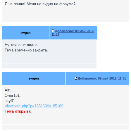
Я не понял! Меня не видно на форуме?
Добавлено:
09 май 2012,
ewgen
11:15
Ну точно не видно.
Тема временно закрыта.
ewgen
Добавлено:
09 май 2012, 11:31
Altt.
Олег151.
sky31.
viewtopic.php?p=185169#p185169
.
Тема открыта.