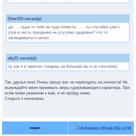
Олег151 писал(а):
да.......куда то тебя не туда понесло........ты случайно уже с
утра в честь праздника не усугубил здоровье? что то
заговариваться начал....
sky31 писал(а):
ну как я и заметил товарищ на большее вы и не способны)
Так, друзья мои! Очень прошу вас не переходить на личности! Не
вынуждайте меня принимать меры сдерживающего характера. При
всём моём уважении к вам, я не пройду мимо.
Спорьте о железяках.
ewgen
Добавлено:
09 май 2012, 10:58