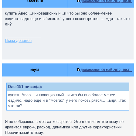
Олег1510
Добавлено:
09 май 2012, 10:30
купить Авео....инновационный...и что бы оно более-менее
ездило..надо еще и в "мозгах" у него поковырятся......мдя...так что
ли?
_________________
Всем доволен
sky31
Добавлено:
09 май 2012, 10:31
Олег151 писал(а):
купить Авео....инновационный...и что бы оно более-менее
ездило..надо еще и в "мозгах" у него поковырятся......мдя...так
что ли?
Я не собираюсь в мозгах ковырятся. Это я отписал тем кому не
нравится евро-4, расход, динамика или другие характеристики.
Перечитывайте тему.