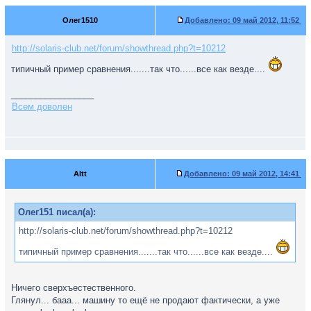
Олег1510
Добавлено:
09 май 2012, 11:52
http://solaris-club.net/forum/showthread.php?t=10212
типичный пример сравнения.......так что......все как везде....
_________________
Всем доволен
Altt
Добавлено:
09 май 2012, 14:41
Олег151 писал(а):
http://solaris-club.net/forum/showthread.php?t=10212
типичный пример сравнения.......так что......все как везде....
Ничего сверхъестественного.
Глянул... бааа... машину то ещё не продают фактически, а уже