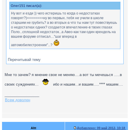
Олег151 писал(а):
Ну вот и езди )) чего истеришь то когда о недостатках
говорят?)========ну во первых..тебя не учили в школе
старшим не грубить? а во вторых-а что ты нам тут повествуешь
о недостатках одних? создается впечатление-в твоих глазах
Поло...сплошной недостаток...а Авео-как там один крендель на
вашем форуме отписал...."шаг вперед в
автомобилестроении"...?
Перечитывай тему
Мне то зачем? я мнение свое не меняю....а вот ты мечешься .....в
своих суждениях...
ибо и нашим...и вашим.....**** машем....
_________________
Всем доволен
Altt
Добавлено:
09 май 2012, 10:18