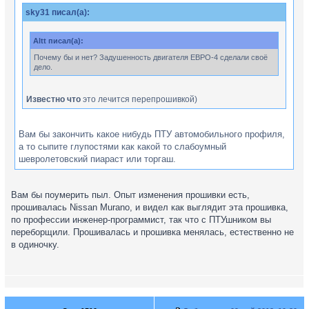
sky31 писал(а):
Altt писал(а):
Почему бы и нет? Задушенность двигателя ЕВРО-4 сделали своё
дело.
Известно что
это лечится перепрошивкой)
Вам бы закончить какое нибудь ПТУ автомобильного профиля,
а то сыпите глупостями как какой то слабоумный
шевролетовский пиараст или торгаш.
Вам бы поумерить пыл. Опыт изменения прошивки есть,
прошивалась Nissan Murano, и видел как выглядит эта прошивка,
по профессии инженер-программист, так что с ПТУшником вы
переборщили. Прошивалась и прошивка менялась, естественно не
в одиночку.