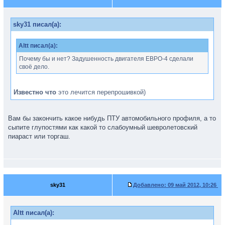
sky31 писал(а):
Altt писал(а):
Почему бы и нет? Задушенность двигателя ЕВРО-4 сделали
своё дело.
Известно что
это лечится перепрошивкой)
Вам бы закончить какое нибудь ПТУ автомобильного профиля, а то
сыпите глупостями как какой то слабоумный шевролетовский
пиараст или торгаш.
sky31
Добавлено:
09 май 2012, 10:26
Altt писал(а):