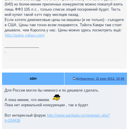
(640) из более-менее приличных конкурентов можно пожалуй взять
лишь ФФ3 105 л.с., только список опций поскромней будет. Тесть
мой купил такой хэтч пару месяцев назад.
Если хотите демпинговые цены на машины (и не только) - съездите
в США. Цены там точно всем понравятся, Тойота Камри там стоит
дешевле, чем Королла у нас. Цены можно здесь посмотреть ещё:
http://autos.yahoo.com/
_________________
.
ABH
Добавлено:
11 июн 2012, 10:49
Для России могли бы немного и по дешевле сделать.
А пока имеем, что имеем.
Пока нет нормальной конкуренции , так и будет.
Вот интересный форум.
http://www.autolada.ru/viewtopic.php?
t=204436