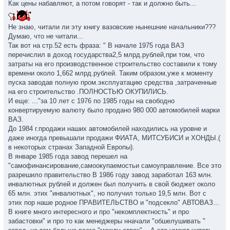
Как цены набавляют, а потом говорят - так и должно быть...
Не знаю, читали ли эту книгу вазовские нынешние начальники???
Думаю, что не читали...
Так вот на стр.52 есть фраза: " В начале 1975 года ВАЗ
перечислил в доход государства2,5 млрд.рублей,при том, что
затраты на его производственное строительство составили к тому
времени около 1,662 млрд.рублей. Таким образом,уже к моменту
пуска заводав полную пром.эксплуатацию средства ,затраченные
на его строительство .ПОЛНОСТЬЮ ОКУПИЛИСЬ.
И еще: ..."за 10 лет с 1976 по 1985 годы на свободно
конвертируемую валюту было продано 980 000 автомобилей марки
ВАЗ.
До 1984 г.продажи наших автомобилей находились на уровне и
даже иногда превышали продажи ФИАТА, МИТСУБИСИ и ХОНДЫ.(
в некоторых странах Западной Европы).
В январе 1985 года завод перешел на
"самофинансирование,самоокупаемостьи самоуправление. Все это
разрешило правительство В 1986 году завод заработал 163 млн.
инвалютных рублей и должен был получить в свой бюджет около
65 млн. этих "инвалютных", но получил только 19,5 млн. Вот с
этих пор наше родное ПРАВИТЕЛЬСТВО и "подсекло" АВТОВАЗ...
В книге много интересного и про "некомплектность" и про
забастовки" и про то как менеджеры нначали "обшелушивать "