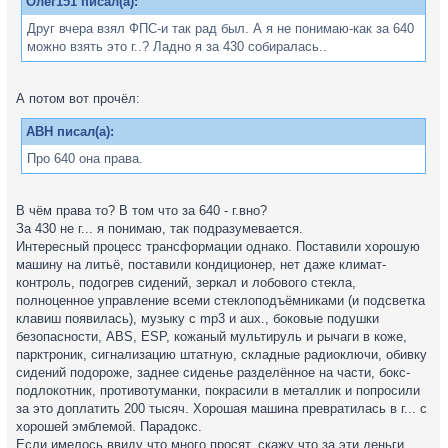
Олег151 писал(а):
Друг вчера взял ФПС-и так рад был. А я не понимаю-как за 640
можно взять это г..? Ладно я за 430 собиралась..
А потом вот прочёл:
ABH писал(а):
Про 640 она права.
В чём права то? В том что за 640 - г.вно?
За 430 не г... я понимаю, так подразумевается.
Интересный процесс трансформации однако. Поставили хорошую
машину на литьё, поставили кондиционер, нет даже климат-
контроль, подогрев сидений, зеркал и лобового стекла,
полноценное управление всеми стеклоподъёмниками (и подсветка
клавиш появилась), музыку с mp3 и aux., боковые подушки
безопасности, ABS, ESP, кожаный мультируль и рычаги в коже,
парктроник, сигнализацию штатную, складные радиоключи, обивку
сидений подороже, заднее сиденье разделённое на части, бокс-
подлокотник, противотуманки, покрасили в металлик и попросили
за это доплатить 200 тысяч. Хорошая машина превратилась в г... с
хорошей эмблемой. Парадокс.
Если имелось ввиду что много просят, скажу что за эти деньги