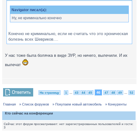
Navigator писал(а):
Ну, не криминально конечно
Конечно не криминально, если не считать что это хроническая
болезнь всех Шевриков....
У нас тоже была болячка в виде ЭУР, но ничего, вылечили. И их
вылечат
46
На страницу
1
...
43
44
45
47
48
49
...
52
Главная
» Список форумов
» Покупаем новый автомобиль
» Конкуренты
Кто сейчас на конференции
Сейчас этот форум просматривают: нет зарегистрированных пользователей и гости:
3