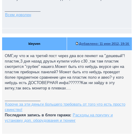
_________________
Всем доволен
kleyven
Добавлено:
11 июн 2012, 19:16
ОМГ,ну что ж на третий пост через два все пеняют на "дешевый"!
пластик,3 дня назад друзья купили volvo c30 ,так там пластик
смотрится "грубее" нашего.Может быть кто нибудь вкурсе цен на
пластик приборных панелей? Может быть кто нибудь проведет
более предметное сравнение цен на пластик поло и авео? у кого
нибудь есть ДОСТОВЕРНАЯ инфа??????Как ни зайду в эту
ветку,так весь монитор в плевках....
_________________
Короче за эти деньги большего требовать от того что есть просто
свинство!
Последняя запись в блоге гаража:
Расходы на покупку и
установку доп. оборудования и тюнинг