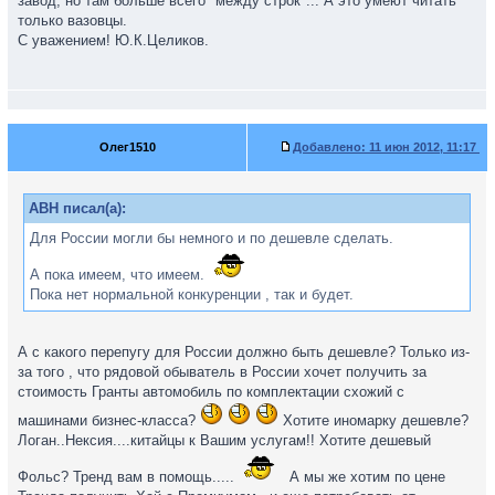
завод, но там больше всего "между строк"... А это умеют читать
только вазовцы.
С уважением! Ю.К.Целиков.
Олег1510
Добавлено:
11 июн 2012, 11:17
ABH писал(а):
Для России могли бы немного и по дешевле сделать.
А пока имеем, что имеем.
Пока нет нормальной конкуренции , так и будет.
А с какого перепугу для России должно быть дешевле? Только из-
за того , что рядовой обыватель в России хочет получить за
стоимость Гранты автомобиль по комплектации схожий с
машинами бизнес-класса?
Хотите иномарку дешевле?
Логан..Нексия....китайцы к Вашим услугам!! Хотите дешевый
Фольс? Тренд вам в помощь.....
А мы же хотим по цене