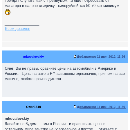
Тренда получить Хай с Премиумом...и еще потребовать от
манагера в салоне скидочку...килорублей так 50-70 как минимум...
_________________
Всем доволен
mkovalevskiy
Добавлено:
11 июн 2012, 11:26
Олег
, Вы не правы, сравните цены на автомобили в Америке и
России... Цены на авто в РФ завышены однозначно, при чем на все
машине, любого производителя
Олег1510
Добавлено:
11 июн 2012, 11:30
mkovalevskiy
Давайте не будем..... мы в России...и сравнивать цены в
остальном мире занятие не благодарное и пустое.... откиньте с