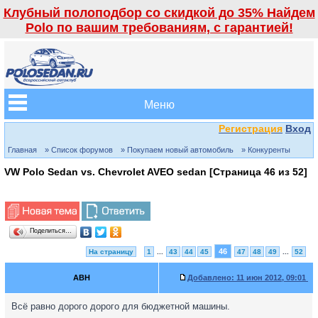
Клубный полоподбор со скидкой до 35% Найдем
Polo по вашим требованиям, с гарантией!
Меню
Регистрация
Вход
Главная
» Список форумов
» Покупаем новый автомобиль
» Конкуренты
VW Polo Sedan vs. Chevrolet AVEO sedan [Страница
46
из
52
]
Поделиться…
46
На страницу
1
...
43
44
45
47
48
49
...
52
ABH
Добавлено:
11 июн 2012, 09:01
Всё равно дорого дорого для бюджетной машины.