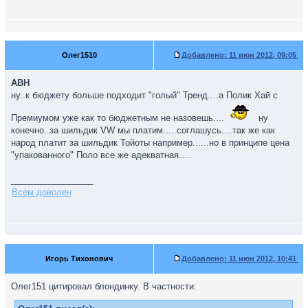
Олег1510
Добавлено:
11 июн 2012, 09:05
ABH
ну..к бюджету больше подходит "голый" Тренд....а Полик Хай с
Премиумом уже как то бюджетным не назовешь....
ну
конечно..за шильдик VW мы платим.....соглашусь....так же как
народ платит за шильдик Тойоты например......но в принципе цена
"упакованного" Поло все же адекватная.....
_________________
Всем доволен
Игорь Тихонович
Добавлено:
11 июн 2012, 10:41
Олег151 цитировал блондинку. В частности: