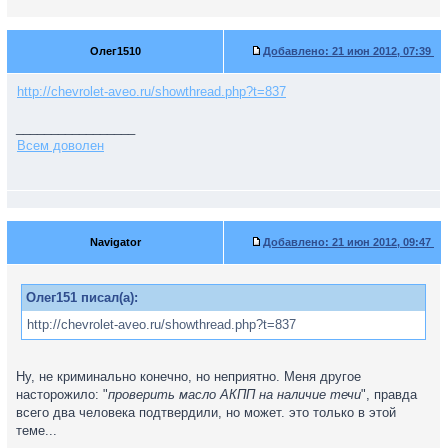
Олег1510
Добавлено:
21 июн 2012, 07:39
http://chevrolet-aveo.ru/showthread.php?t=837
_________________
Всем доволен
Navigator
Добавлено:
21 июн 2012, 09:47
Олег151 писал(а):
http://chevrolet-aveo.ru/showthread.php?t=837
Ну, не криминально конечно, но неприятно. Меня другое
насторожило: "
проверить масло АКПП на наличие течи
", правда
всего два человека подтвердили, но может. это только в этой
теме...