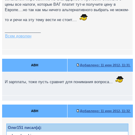
цены все налоги, которые ВАГ платит тут-и получите цену в
Европе....но так как мы ничего альтернативного выбрать не можем-
то и речи на эту тему вести не стоит....
_________________
Всем доволен
ABH
Добавлено:
11 июн 2012, 11:31
И зарплаты, тоже пусть сравнит для понимания вопроса...
ABH
Добавлено:
11 июн 2012, 11:32
Олег151 писал(а):