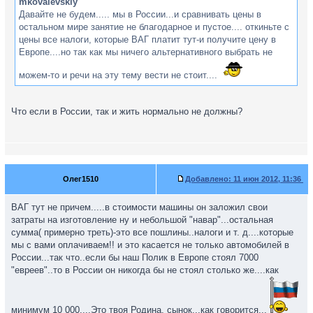
mkovalevskiy
Давайте не будем..... мы в России...и сравнивать цены в
остальном мире занятие не благодарное и пустое.... откиньте с
цены все налоги, которые ВАГ платит тут-и получите цену в
Европе....но так как мы ничего альтернативного выбрать не
можем-то и речи на эту тему вести не стоит....
Что если в России, так и жить нормально не должны?
Олег1510
Добавлено:
11 июн 2012, 11:36
ВАГ тут не причем.....в стоимости машины он заложил свои
затраты на изготовление ну и небольшой "навар"...остальная
сумма( примерно треть)-это все пошлины..налоги и т. д....которые
мы с вами оплачиваем!! и это касается не только автомобилей в
России...так что..если бы наш Полик в Европе стоял 7000
"евреев"..то в России он никогда бы не стоял столько же....как
минимум 10 000....Это твоя Родина, сынок...как говорится...