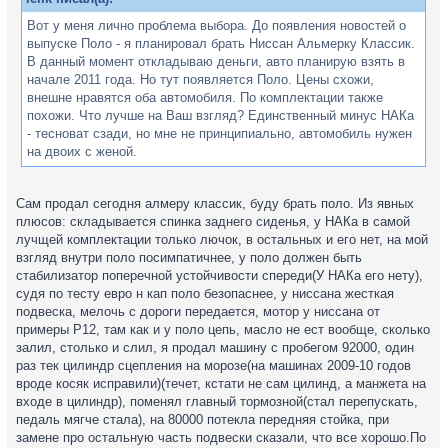
Вот у меня лично проблема выбора. До появления новостей о
выпуске Поло - я планировал брать Ниссан Альмерку Классик.
В данный момент откладываю деньги, авто планирую взять в
начале 2011 года. Но тут появляется Поло. Цены схожи,
внешне нравятся оба автомобиля. По комплектации также
похожи. Что лучше на Ваш взгляд? Единственный минус НАКа
- тесноват сзади, но мне не принципиально, автомобиль нужен
на двоих с женой.
Сам продал сегодня алмеру классик, буду брать поло. Из явных
плюсов: складывается спинка заднего сиденья, у НАКа в самой
лучщей комплектации только лючок, в остальных и его нет, на мой
взгляд внутри поло посимпатичнее, у поло должен быть
стабилизатор поперечной устойчивости спереди(У НАКа его нету),
судя по тесту евро н кап поло безопаснее, у ниссана жесткая
подвеска, мелочь с дороги передается, мотор у ниссана от
примеры P12, там как и у поло цепь, масло не ест вообще, сколько
залил, столько и слил, я продал машину с пробегом 92000, один
раз тек цилиндр сцепления на морозе(на машинах 2009-10 годов
вроде косяк исправили)(течет, кстати не сам цилинд, а манжета на
входе в цилиндр), поменял главный тормозной(стал перепускать,
педаль мягче стала), на 80000 потекла передняя стойка, при
замене про остальную часть подвески сказали, что все хорошо.По