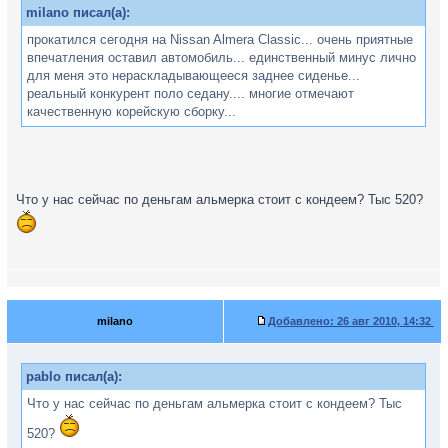
milano писал(а):
прокатился сегодня на Nissan Almera Classic... очень приятные
впечатления оставил автомобиль... единственный минус лично
для меня это нераскладывающееся заднее сиденье...
реальный конкурент поло седану.... многие отмечают
качественную корейскую сборку...
Что у нас сейчас по деньгам альмерка стоит с кондеем? Тыс 520?
milano
Добавлено:
26 авг 2010, 14:32
pablo писал(а):
Что у нас сейчас по деньгам альмерка стоит с кондеем? Тыс
520?