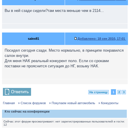
Вы в ней сзади сидели?там места меньше чем в 2114...
salex81
Добавлено:
18 сен 2010, 17:01
Посидел сегодня сзади. Место нормально, в принципе понравился
салон внутри.
Для меня НАК реальный конкурент поло. Если со сроками
поставки не прояснится ситуация до НГ, возьму НАК.
1
На страницу
2
3
Главная
» Список форумов
» Покупаем новый автомобиль
» Конкуренты
Кто сейчас на конференции
Сейчас этот форум просматривают: нет зарегистрированных пользователей и гости:
12