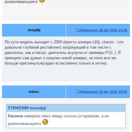
разваливающаяся
Andy86j
Добавлено:
26 авг 2010, 21:44
По сути модель выходит с 2000 (просто алмера n16), classic - это
довольно глубокий рестайлинг( затронувший в том числе с
двигатель, как и писал, двигатель всунули от примеры Р12, ). В
принципе сам думал о покупке новой алмеры, но поло все же
больше приглянулся(сидел естественно только в хетче).
milano
Добавлено:
26 авг 2010, 22:30
STRIKER89 писал(а):
fracasse
наверное имел ввиду сильно устаревшая, а не
разваливающаяся