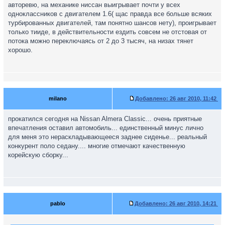
авторевю, на механике ниссан выигрывает почти у всех
одноклассников с двигателем 1.6( щас правда все больше всяких
турбированных двигателей, там понятно шансов нету), проигрывает
только тииде, в действительности ездить совсем не отстовая от
потока можно переключаясь от 2 до 3 тысяч, на низах тянет
хорошо.
milano
Добавлено:
26 авг 2010, 11:42
прокатился сегодня на Nissan Almera Classic... очень приятные
впечатления оставил автомобиль... единственный минус лично
для меня это нераскладывающееся заднее сиденье... реальный
конкурент поло седану.... многие отмечают качественную
корейскую сборку...
pablo
Добавлено:
26 авг 2010, 14:21