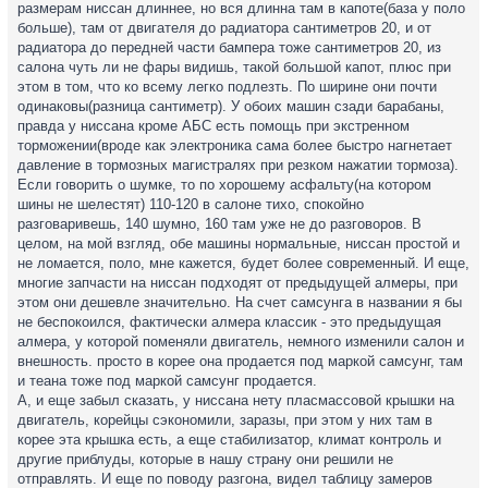
размерам ниссан длиннее, но вся длинна там в капоте(база у поло
больше), там от двигателя до радиатора сантиметров 20, и от
радиатора до передней части бампера тоже сантиметров 20, из
салона чуть ли не фары видишь, такой большой капот, плюс при
этом в том, что ко всему легко подлезть. По ширине они почти
одинаковы(разница сантиметр). У обоих машин сзади барабаны,
правда у ниссана кроме АБС есть помощь при экстренном
торможении(вроде как электроника сама более быстро нагнетает
давление в тормозных магистралях при резком нажатии тормоза).
Если говорить о шумке, то по хорошему асфальту(на котором
шины не шелестят) 110-120 в салоне тихо, спокойно
разговаривешь, 140 шумно, 160 там уже не до разговоров. В
целом, на мой взгляд, обе машины нормальные, ниссан простой и
не ломается, поло, мне кажется, будет более современный. И еще,
многие запчасти на ниссан подходят от предыдущей алмеры, при
этом они дешевле значительно. На счет самсунга в названии я бы
не беспокоился, фактически алмера классик - это предыдущая
алмера, у которой поменяли двигатель, немного изменили салон и
внешность. просто в корее она продается под маркой самсунг, там
и теана тоже под маркой самсунг продается.
А, и еще забыл сказать, у ниссана нету пласмассовой крышки на
двигатель, корейцы сэкономили, заразы, при этом у них там в
корее эта крышка есть, а еще стабилизатор, климат контроль и
другие приблуды, которые в нашу страну они решили не
отправлять. И еще по поводу разгона, видел таблицу замеров