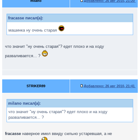
milano
Добавлено:
26 авг 2010, 21:20
fracasse писал(а):
машинка ну очень старая
что значит "ну очень старая"? едет плохо и на ходу
разваливается... ?
STRIKER89
Добавлено:
26 авг 2010, 21:41
milano писал(а):
что значит "ну очень старая"? едет плохо и на ходу
разваливается... ?
fracasse
наверное имел ввиду сильно устаревшая, а не