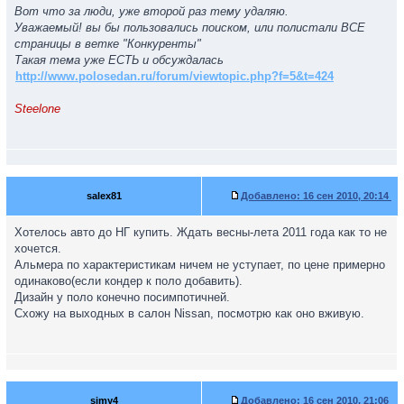
Вот что за люди, уже второй раз тему удаляю.
Уважаемый! вы бы пользовались поиском, или полистали ВСЕ
страницы в ветке "Конкуренты"
Такая тема уже ЕСТЬ и обсуждалась
http://www.polosedan.ru/forum/viewtopic.php?f=5&t=424
Steelone
salex81
Добавлено:
16 сен 2010, 20:14
Хотелось авто до НГ купить. Ждать весны-лета 2011 года как то не
хочется.
Альмера по характеристикам ничем не уступает, по цене примерно
одинаково(если кондер к поло добавить).
Дизайн у поло конечно посимпотичней.
Схожу на выходных в салон Nissan, посмотрю как оно вживую.
simy4
Добавлено:
16 сен 2010, 21:06