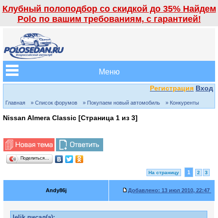
Клубный полоподбор со скидкой до 35% Найдем
Polo по вашим требованиям, с гарантией!
Меню
Регистрация
Вход
Главная
» Список форумов
» Покупаем новый автомобиль
» Конкуренты
Nissan Almera Classic [Страница
1
из
3
]
Поделиться…
1
На страницу
2
3
Andy86j
Добавлено:
13 июл 2010, 22:47
lelik писал(а):