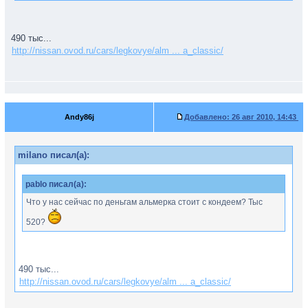
490 тыс...
http://nissan.ovod.ru/cars/legkovye/alm ... a_classic/
Andy86j
Добавлено:
26 авг 2010, 14:43
milano писал(а):
pablo писал(а):
Что у нас сейчас по деньгам альмерка стоит с кондеем? Тыс
520?
490 тыс...
http://nissan.ovod.ru/cars/legkovye/alm ... a_classic/