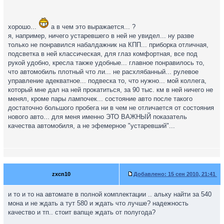
хорошо...
а в чем это выражается... ?
я, например, ничего устаревшего в ней не увидел... ну разве
только не понравился набалдажник на КПП... приборка отличная,
подсветка в ней классическая, для глаз комфортная, все под
рукой удобно, кресла также удобные... главное понравилось то,
что автомобиль плотный что ли... не расхлябанный... рулевое
управление адекватное... подвеска то, что нужно... мой коллега,
который мне дал на ней прокатиться, за 90 тыс. км в ней ничего не
менял, кроме пары лампочек... состояние авто после такого
достаточно большого пробега ни в чем не отличается от состояния
нового авто... для меня именно ЭТО ВАЖНЫЙ показатель
качества автомобиля, а не эфемерное "устаревший"...
zxcn10
Добавлено:
15 сен 2010, 21:41
и то и то на автомате в полной комплектации .. альку найти за 540
мона и не ждать а тут 580 и ждать что лучше? надежность
качество и тп.. стоит вапще ждать от полугода?