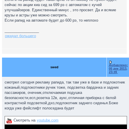
сейчас по акции киа сид за 699 рэ с автоматом с кучей
улучшайзеров. Единственный минус , это просвет. Да и всякие
крузы и астры уже можно смотреть.
Если рапид на автомате будет до 600 рэ, то неплохо
_________________
ожидал большего
Добавлено:
swed
05 дек 2013,
23:39
смотрел сегодня рекламу рапида, так там уже в базе и подлокотник
кожаный,подлокотники ручек тоже, подсветка бардачка и задних
пассажиров, очечник,отключаемая подушка
безопасности,есп,розетка 12в, аукс,отличная приборка с белой
контрастной подсветкой,дхо,подлокотник заднего сиденья.Боже
когда уже фейслифт полоседана будет
Смотреть на
youtube.com