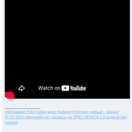
_________________
Volkswagen Polo Sedan мкпп Highline+Premium черный - продан
07.07.2014 претензий нет. катаюсь на OPEL MOKKA 1.8 энджой 5мт
черный