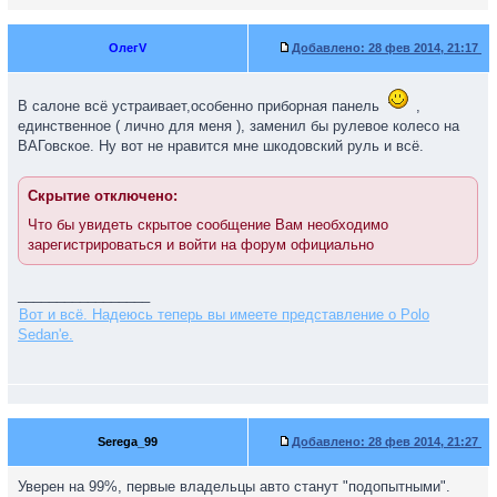
ОлегV
Добавлено:
28 фев 2014, 21:17
В салоне всё устраивает,особенно приборная панель
,
единственное ( лично для меня ), заменил бы рулевое колесо на
ВАГовское. Ну вот не нравится мне шкодовский руль и всё.
Скрытие отключено:
Что бы увидеть скрытое сообщение Вам необходимо
зарегистрироваться и войти на форум официально
_________________
Вот и всё. Надеюсь теперь вы имеете представление о Polo
Sedan'е.
Serega_99
Добавлено:
28 фев 2014, 21:27
Уверен на 99%, первые владельцы авто станут "подопытными".