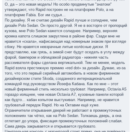
О, да – это новая модель! Но особо продвинутые "знатоки"
утверждают, что Rapid построен не на платформе Polo, а на
платформе Fabia. Бог им судья…
По дизайну. Я не считаю дизайн Rapid лучше и солиднее, чем
дизайн Polo Sedan. Он просто другой. Я не в восторге от пропорций
кузова, мне Polo Sedan кажется солиднее. Например, верхняя
кромка капота слишком закруглена в районе фар. Сзади мне не
нравится «скала», нафисающая над номерным знаком при взгляде
сбоку. Не нравятся невзрачные литые колёсные диски. Я
представляю, как грязь, а зимой снег будут оседать в углу между
фарой, бампером и облицовкой радиатора - нижняя часть
рассеивателя фары сделана вертикальной. Тем не менее, модель
Rapid взяла престижную премию «red dot» за дизайн. Думаю, из-за
того, что это первый серийный автомобиль в новом фирменном
дизайнерском стиле Skoda, созданного интернациональной
командой под руководством Йозефа Кабана. Как по мне – этот
новый фирменный стиль несколько грубоват. Например, Octavia A5
гораздо изящнее, чем новая Octavia A7, кузовные панели которой
как будто… кабан копытом выстукивал. Например, не нравится
грубоватый передок Rapid. Но на Октавии ещё хуже.
Ограничители открывания дверей не работают в промежуточных
положениях так чётко, как на Polo Sedan. Толкаешь дверь, а она
отлетает до упора, фиксация промежуточных положений слабая.
Сама дверь закрывается и открывается грубовато.
Центральная консоль с магнитолой стоит прямо, она не повёрнута