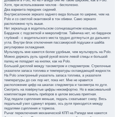
добавили в Polo, но на Рапиде они не такие широкие, как в Polo.
Хотя, при использовании чехлов - бесполезно.
Два варианта передних сидений.
Внутрисалонное зеркало заднего вида больше по ширине, чем на
Polo и со светлой окантовкой в тон обивки. Само зеркало
расположено чуть выше.
Нет зеркальца в водительском солнцезащитном козырьке.
Бардачок с подсветкой и микролифтом. Тайничка нет, но бардачок
глубокий - с водительского места трудно дотянуться до дальнего
угла. Внутри блок отключения пассажирской подушки и шайба
регулировки охлаждения.
Мультируль мне кажется более удобным, чем мультируль на Polo.
Можно держать руль одной рукой возле левой спицы и большой
палец не попадает на кнопки, как на Polo.
Большой дисплей между тахометром и спидометром. Стрелочные
указатели запаса топлива и температуры охлаждающей жидкости.
На Polo электронный указатель запаса топлива, а указателя
температуры до сих пор нет, пока нет. Мне не нравится
расположение цифр на шкалах спидометра и тахометра по дуге.
Смотреть на повёрнутые цифры некомфортно. Но в максимальной
комплектации панель приборов в целом весьма приятная.
Ход педали сцепления меньше, педаль схватывает снизу. Весь
педальный узел сдвинут вправо, ось руля приходится между
педалями сцепления и тормоза.
Рычаг переключения механической КПП на Рапиде мне кажется