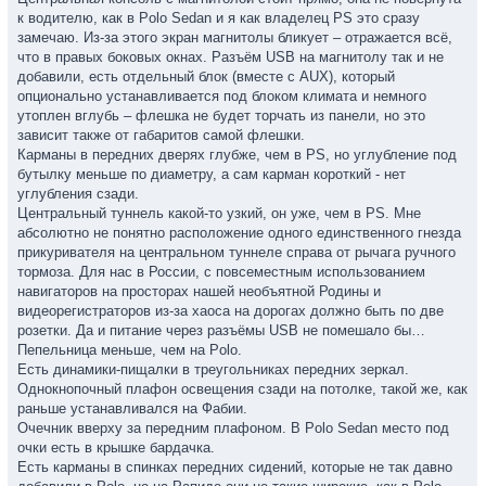
к водителю, как в Polo Sedan и я как владелец PS это сразу
замечаю. Из-за этого экран магнитолы бликует – отражается всё,
что в правых боковых окнах. Разъём USB на магнитолу так и не
добавили, есть отдельный блок (вместе с AUX), который
опционально устанавливается под блоком климата и немного
утоплен вглубь – флешка не будет торчать из панели, но это
зависит также от габаритов самой флешки.
Карманы в передних дверях глубже, чем в PS, но углубление под
бутылку меньше по диаметру, а сам карман короткий - нет
углубления сзади.
Центральный туннель какой-то узкий, он уже, чем в PS. Мне
абсолютно не понятно расположение одного единственного гнезда
прикуривателя на центральном туннеле справа от рычага ручного
тормоза. Для нас в России, с повсеместным использованием
навигаторов на просторах нашей необъятной Родины и
видеорегистраторов из-за хаоса на дорогах должно быть по две
розетки. Да и питание через разъёмы USB не помешало бы…
Пепельница меньше, чем на Polo.
Есть динамики-пищалки в треугольниках передних зеркал.
Однокнопочный плафон освещения сзади на потолке, такой же, как
раньше устанавливался на Фабии.
Очечник вверху за передним плафоном. В Polo Sedan место под
очки есть в крышке бардачка.
Есть карманы в спинках передних сидений, которые не так давно