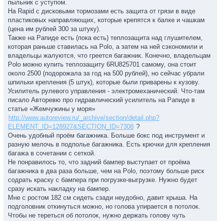
пыльник с уступом.
На Rapid с дисковыми тормозами есть защита от грязи в виде
пластиковых направляющих, которые крепятся к балке и чашкам
(цена им рублей 300 за штуку).
Также на Рапиде есть (пока есть) теплозащита над глушителем,
которая раньше ставилась на Polo, а затем на ней сэкономили и
владельцы жалуются, что греется багажник. Конечно, владельцам
Polo можно купить теплозащиту 6RU825701 самому, она стоит
около 2500 (подорожала за год на 500 рублей), но сейчас убрали
шпильки крепления (5 штук), которые были приварены к кузову.
Усилитель рулевого управления - электромеханический. Что-там
писало Авторевю про гидравлический усилитель на Рапиде в
статье «Жемчужины у моря»
http://www.autoreview.ru/_archive/section/detail.php?
ELEMENT_ID=128927&SECTION_ID=7308
?
Очень удобный проём багажника. Больше бокс под инструмент и
разную мелочь в подполье багажника. Есть крючки для крепления
багажа в сочетании с сеткой.
Не понравилось то, что задний бампер выступает от проёма
багажника в два раза больше, чем на Polo, поэтому больше риск
содрать краску с бампера при погрузке-выгрузке. Нужно будет
сразу искать накладку на бампер.
Мне с ростом 182 см сидеть сзади неудобно, давит крыша. На
подголовник откинуться можно, но голова упирается в потолок.
Чтобы не тереться об потолок, нужно держать голову чуть