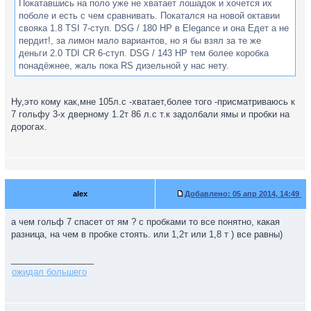
Покатавшись на поло уже не хватает лошадок и хочется их
поболе и есть с чем сравнивать. Покатался на новой октавии
свояка 1.8 TSI 7-ступ. DSG / 180 HP в Elegance и она Едет а не
пердит!, за лимон мало вариантов, но я бы взял за те же
деньги 2.0 TDI CR 6-ступ. DSG / 143 HP тем более коробка
понадёжнее, жаль пока RS дизельной у нас нету.
Ну,это кому как,мне 105л.с -хватает,более того -присматриваюсь к
7 гольфу 3-х дверному 1.2т 86 л.с т.к задолбали ямы и пробки на
дорогах.
alex
Добавлено:
05 апр 2014, 14:49
а чем гольф 7 спасет от ям ? с пробками то все понятно, какая
разница, на чем в пробке стоять. или 1,2т или 1,8 т ) все равны)
_________________
ожидал большего