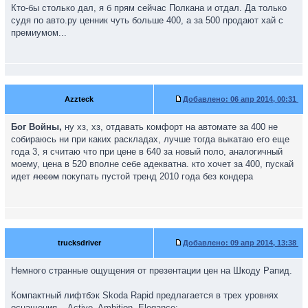
Кто-бы столько дал, я б прям сейчас Полкана и отдал. Да только
судя по авто.ру ценник чуть больше 400, а за 500 продают хай с
премиумом...
Azzteck
Добавлено:
06 апр 2014, 00:31
Бог Войны,
ну хз, хз, отдавать комфорт на автомате за 400 не
собираюсь ни при каких раскладах, лучше тогда выкатаю его еще
года 3, я считаю что при цене в 640 за новый поло, аналогичный
моему, цена в 520 вполне себе адекватна. кто хочет за 400, пускай
идет
лесом
покупать пустой тренд 2010 года без кондера
trucksdriver
Добавлено:
09 апр 2014, 13:38
Немного странные ощущения от презентации цен на Шкоду Рапид.
Компактный лифтбэк Skoda Rapid предлагается в трех уровнях
оснащения – Active, Ambition, Elegance: