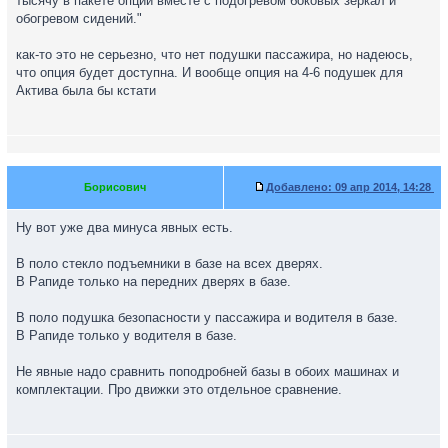
тысячу в пакете опций вместе с подогревом боковых зеркал и
обогревом сидений."
как-то это не серьезно, что нет подушки пассажира, но надеюсь,
что опция будет доступна. И вообще опция на 4-6 подушек для
Актива была бы кстати
Борисович
Добавлено:
09 апр 2014, 14:28
Ну вот уже два минуса явных есть.
В поло стекло подъемники в базе на всех дверях.
В Рапиде только на передних дверях в базе.
В поло подушка безопасности у пассажира и водителя в базе.
В Рапиде только у водителя в базе.
Не явные надо сравнить поподробней базы в обоих машинах и
комплектации. Про движки это отдельное сравнение.