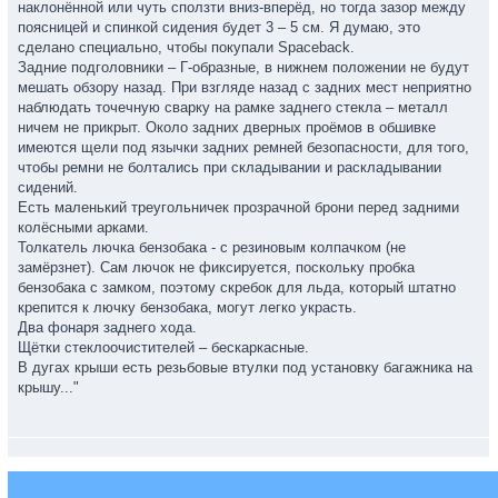
наклонённой или чуть сползти вниз-вперёд, но тогда зазор между
поясницей и спинкой сидения будет 3 – 5 см. Я думаю, это
сделано специально, чтобы покупали Spaceback.
Задние подголовники – Г-образные, в нижнем положении не будут
мешать обзору назад. При взгляде назад с задних мест неприятно
наблюдать точечную сварку на рамке заднего стекла – металл
ничем не прикрыт. Около задних дверных проёмов в обшивке
имеются щели под язычки задних ремней безопасности, для того,
чтобы ремни не болтались при складывании и раскладывании
сидений.
Есть маленький треугольничек прозрачной брони перед задними
колёсными арками.
Толкатель лючка бензобака - с резиновым колпачком (не
замёрзнет). Сам лючок не фиксируется, поскольку пробка
бензобака с замком, поэтому скребок для льда, который штатно
крепится к лючку бензобака, могут легко украсть.
Два фонаря заднего хода.
Щётки стеклоочистителей – бескаркасные.
В дугах крыши есть резьбовые втулки под установку багажника на
крышу..."