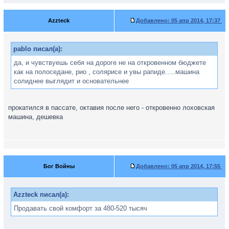
Azzteck
Добавлено:
05 апр 2014, 17:37
pablo писал(а):
да, и чувствуешь себя на дороге не на откровенном бюджете
как на полоседане, рио , солярисе и увы рапиде.....машина
солиднее выглядит и основательнее
прокатился в пассате, октавия после него - откровенно лоховская
машина, дешевка
Бог Войны
Добавлено:
05 апр 2014, 17:55
Azzteck писал(а):
Продавать свой комфорт за 480-520 тысяч