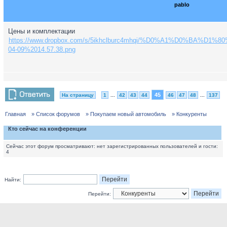
pablo
Цены и комплектации
https://www.dropbox.com/s/5ikhclburc4mhqi/%D0%A1%D0%BA%
04-09%2014.57.38.png
45
На страницу
1
...
42
43
44
46
47
48
...
137
Главная
» Список форумов
» Покупаем новый автомобиль
» Конкуренты
Кто сейчас на конференции
Сейчас этот форум просматривают: нет зарегистрированных пользователей и гости:
4
Найти:
Перейти: