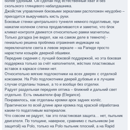
более удобным. Он сделан под естественный хват и без
скользкого глянцевого набалдашника.
Джойстик управления боковыми зеркалами расположен неудобно –
приходится выкручивать кисть руки.
Боковые стенки центрального туннеля немного податливые, при
нажатии коленом слегка продавливаются и заметно, что блок
климат-контроля движется относительно рамки магнитолы.
Только догадка (не видел, как на самом деле в темноте) -
гениально решена проблема отражения индикации на
переключателе света в левом зеркале – на Рапиде просто
нарастили козырёк дверной обшивки.
Передние сидения с лучшей боковой поддержкой, но эта боковая
поддержка только за счёт наполнителя, жёстких пластиковых
вставок в каркасе спинки нет.
Относительно мягкие подлокотники на всех дверях с отделкой
кожзамом. На Polo подлокотники дверей дубовые и в лучшем
случае отделаны тканью, а то и вообще без отделки.
Радует раздельная передняя оптика – ближний и дальний свет
отдельно. Есть омыватели фар (Elegance).
Понравилось, как отделаны кромки арок задних колёс.
Практически по всей длине арки кромка под краской обработана
каким-то податливым материалом.
Что совсем не радует, так это пластиковая защита… нет, пыльник
двигателя. По толщине, наверное, сравнимо с пыльником (не
защитой) на Polo, только на Polo пыльник плоский, а на Rapid