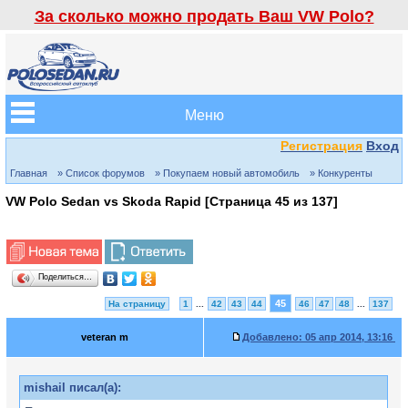
За сколько можно продать Ваш VW Polo?
Меню
Регистрация
Вход
Главная
» Список форумов
» Покупаем новый автомобиль
» Конкуренты
VW Polo Sedan vs Skoda Rapid [Страница
45
из
137
]
Поделиться…
45
На страницу
1
...
42
43
44
46
47
48
...
137
veteran m
Добавлено:
05 апр 2014, 13:16
mishail писал(а):