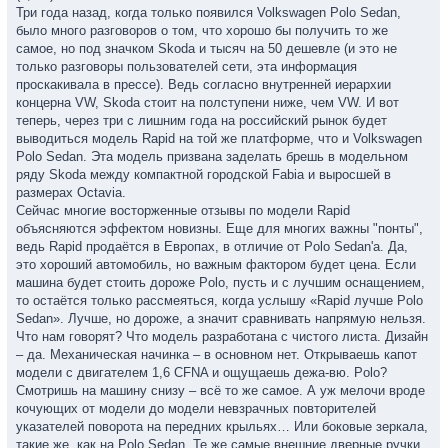
Три года назад, когда только появился Volkswagen Polo Sedan,
было много разговоров о том, что хорошо бы получить то же
самое, но под значком Skoda и тысяч на 50 дешевле (и это не
только разговоры пользователей сети, эта информация
проскакивала в прессе). Ведь согласно внутренней иерархии
концерна VW, Skoda стоит на полступени ниже, чем VW. И вот
теперь, через три с лишним года на российский рынок будет
выводиться модель Rapid на той же платформе, что и Volkswagen
Polo Sedan. Эта модель призвана заделать брешь в модельном
ряду Skoda между компактной городской Fabia и выросшей в
размерах Octavia.
Сейчас многие восторженные отзывы по модели Rapid
объясняются эффектом новизны. Еще для многих важны "понты",
ведь Rapid продаётся в Европах, в отличие от Polo Sedan'а. Да,
это хороший автомобиль, но важным фактором будет цена. Если
машина будет стоить дороже Polo, пусть и с лучшим оснащением,
то остаётся только рассмеяться, когда услышу «Rapid лучше Polo
Sedan». Лучше, но дороже, а значит сравнивать напрямую нельзя.
Что нам говорят? Что модель разработана с чистого листа. Дизайн
– да. Механическая начинка – в основном нет. Открываешь капот
модели с двигателем 1,6 CFNA и ощущаешь дежа-вю. Polo?
Смотришь на машину снизу – всё то же самое. А уж мелочи вроде
кочующих от модели до модели невзрачных повторителей
указателей поворота на передних крыльях… Или боковые зеркала,
такие же, как на Polo Sedan. Те же самые внешние дверные ручки.