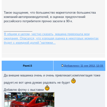
Такое ощущение, что большинство маркетологов большинства
компаний-автопроизводителей, в оценках предпочтений
российского потребителя прочно засели в 90-х.
_________________
В общем и целом, честно сказать, машина превзошла мои
ожидания. Опасался, что хорошая оценка в некоторых моментах
будет с изрядной долей "натяжки...
Pavel.S
Добавлено:
11 сен 2012, 12:33
Да внешне машинка очень и очень привлекает,комплектация тоже
радует,но вот цена думаю радовать не будет
Добавлю фотку с выставки