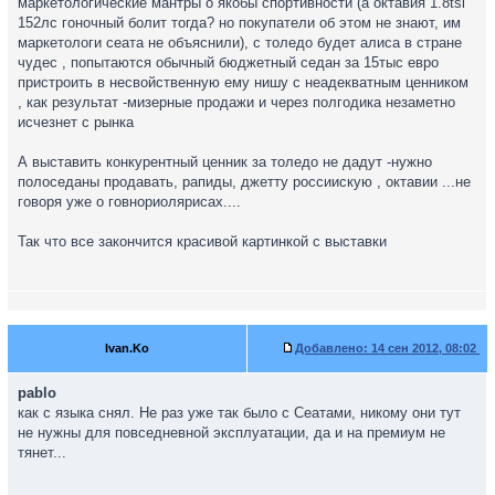
маркетологические мантры о якобы спортивности (а октавия 1.8tsi
152лc гоночный болит тогда? но покупатели об этом не знают, им
маркетологи сеата не объяснили), с толедо будет алиса в стране
чудес , попытаются обычный бюджетный седан за 15тыс евро
пристроить в несвойственную ему нишу с неадекватным ценником
, как результат -мизерные продажи и через полгодика незаметно
исчезнет с рынка
А выставить конкурентный ценник за толедо не дадут -нужно
полоседаны продавать, рапиды, джетту россиискую , октавии ...не
говоря уже о говнориолярисах....
Так что все закончится красивой картинкой с выставки
Ivan.Ko
Добавлено:
14 сен 2012, 08:02
pablo
как с языка снял. Не раз уже так было с Сеатами, никому они тут
не нужны для повседневной эксплуатации, да и на премиум не
тянет...
_________________