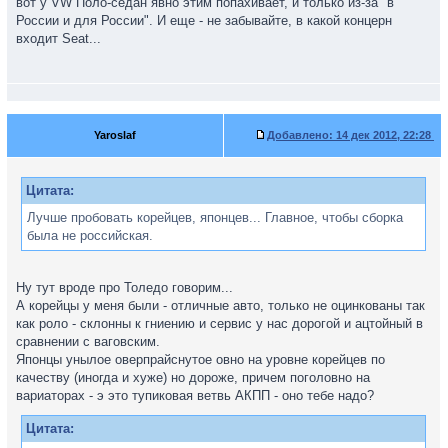
вот у VW Поло-седан явно этим попахивает, и только из-за "в
России и для России". И еще - не забывайте, в какой концерн
входит Seat...
Yaroslaf
Добавлено:
14 дек 2012, 22:28
Цитата:
Лучше пробовать корейцев, японцев... Главное, чтобы сборка
была не российская.
Ну тут вроде про Толедо говорим...
А корейцы у меня были - отличные авто, только не оцинкованы так
как роло - склонны к гниению и сервис у нас дорогой и ацтойный в
сравнении с ваговским.
Японцы унылое оверпрайснутое овно на уровне корейцев по
качеству (иногда и хуже) но дороже, причем поголовно на
вариаторах - э это тупиковая ветвь АКПП - оно тебе надо?
Цитата: