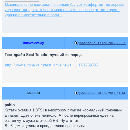
Машина вполне надежна, не сильно балует комфортом, но хорошо
управляется, достаточно компактна и маневренна, в тоже время
удобна и вместительна в роли...
mkovalevskiy
Добавлено:
17 сен 2012, 13:52
Тест-драйв Seat Toledo: лучший из ларца
http://www.autonews.ru/test_drive/news. ... 17/1739585
stepmail
Добавлено:
20 сен 2012, 14:14
pablo
Кстати октавия 1.8TSI в некотором смысле нормальный гоночный
аппарат. Едет очень неплохо. А после перепрошивки едет на
разгон чуть хуже стоковой RS. Ну это так.
В общем и целом и правда слова правильные.