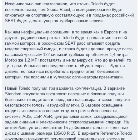
Неофициально они подтвердили, что стоить Toledo будет
несколько выше, чем Skoda Rapid, а позиционирование будет
опираться на спортивную составляющую и в продажах российский
SEAT будет делать упор на турбированные версии.
Как нам неофициально сообщили, в то время как в Европе и на
других традиционных рынках Toledo будет продаваться со всей
гаммой моторов, в российском SEAT рассчитывают создать
модели спортивный имидж, и ставка будет сделана, прежде всего,
на самый «резвый» 122-сильный турбомотор объемом 1,4 литра.
Мотор же 1.2 MPI поставлять и не планируют. Что до дизелей, то
тут царит большая неопределенность. «Будет спрос – будет и
дизель, но пока наш потребитель предпочитает бензиновые
моторы», так поясняли в кулуарах организаторы презентации.
Новый Toledo получил три варианта комплектации. В варианте
Standard покупателю предложат передние и боковые подушки
безопасности водителя и переднего пассажира, а также подушки
безопасности головы и грудной клетки. В базовое оснащение
входит сигнализатор непристегнутого ремня безопасности,
системы ABS, ESP, ASR, центральный замок, складывающиеся
задние сиденья и электрические стеклоподъемники спереди. На
автомобиль устанавливаются 15-дюймовые стальные колесные
диски с шинами размера 185/60 R 15. В варианте Reference Toledo
доукомплектовывается регулировкой водительского кресла по