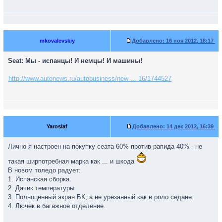
mkovalevskiy
Добавлено:
16 ноя 2012, 18:17
Seat: Мы - испанцы! И немцы! И машины!
http://www.autonews.ru/autobusiness/new ... 16/1744527
Yaroslaf
Добавлено:
14 дек 2012, 16:39
Лично я настроен на покупку сеата 60% против рапида 40% - не
такая ширпотребная марка как ... и шкода
В новом толедо радует:
1. Испанская сборка.
2. Дачик температуры
3. Полноценный экран БК, а не урезанный как в роло седане.
4. Лючек в багажное отделение.