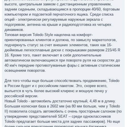
высоте, центральным замком с дистанционным управлением,
задним сиденьем, складывающимся в пропорции 40/60, бортовым
компьютером и подсветкой перчаточного ящика. Среди списка
опций - электрически регулируемые наружные зеркала с
подогревом, антенна на крыше и радиоподготовка из четырех
динамиков.
Топовая версия Toledo Style нацелена на комфорт-
ориентированных клиентов и должна, по замыслу маркетологов,
подчеркнуть статус за счет внешних элементов, таких как 16-
дюймовые легкосплавные диски с покрышками размером 215/45 R
16. Кроме того, пакет включает в себя дополнительные
автоматически включающиеся при повороте руля на скоростях до
40 км/ч передние противотуманные фары с активным статическим
освещением поворотов.
Для того чтобы еще больше способствовать продвижению, Toledo
в России будет и с российским пакетом. Это, скорее всего,
выльется в чуть более высокий клиренс и мощную печку у
российской версии.
Новый Toledo - автомобиль достаточно крупный, 4,48 м в длину.
Большая колесная база в 2602 мм (на 80 мм больше, чем у Toledo
II) позволила создать автомобиль с очень просторным салоном (по
утверждению представителей SEAT – среди одноклассников
Toledo предлагает больше места для задних пассажиров). Но еще
более сильное впечатление производит крышка багажника,