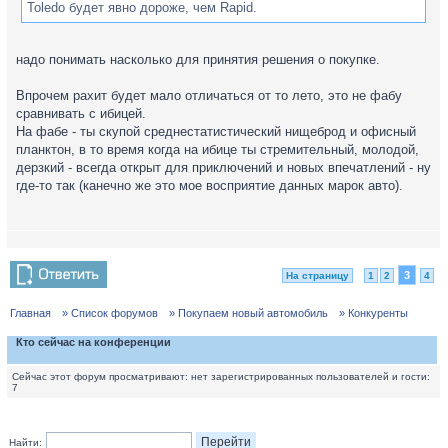
Toledo будет явно дороже, чем Rapid.
надо понимать насколько для принятия решения о покупке.
Впрочем рахит будет мало отличаться от то лето, это не фабу
сравнивать с ибицей.
На фабе - ты скупой среднестатистический нищеброд и офисный
планктон, в то время когда на ибице ты стремительный, молодой,
дерзкий - всегда открыт для приключений и новых впечатлений - ну
где-то так (канечно же это мое восприятие данных марок авто).
3
На страницу
1
2
4
Главная
» Список форумов
» Покупаем новый автомобиль
» Конкуренты
Кто сейчас на конференции
Сейчас этот форум просматривают: нет зарегистрированных пользователей и гости:
7
Найти: