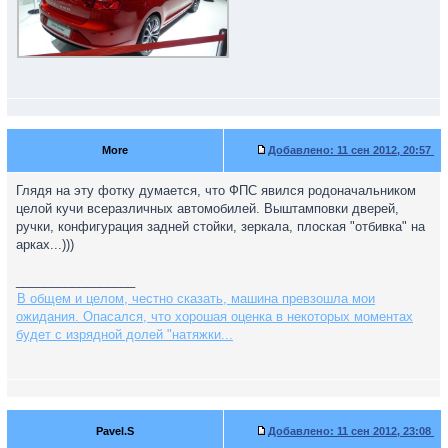
More
Добавлено:
11 сен 2012, 20:57
Глядя на эту фотку думается, что ФПС явился родоначальником
целой кучи всеразличных автомобилей. Выштамповки дверей,
ручки, конфигурация задней стойки, зеркала, плоская "отбивка" на
арках...)))
_________________
В общем и целом, честно сказать, машина превзошла мои
ожидания. Опасался, что хорошая оценка в некоторых моментах
будет с изрядной долей "натяжки...
Pavel.S
Добавлено:
11 сен 2012, 23:08