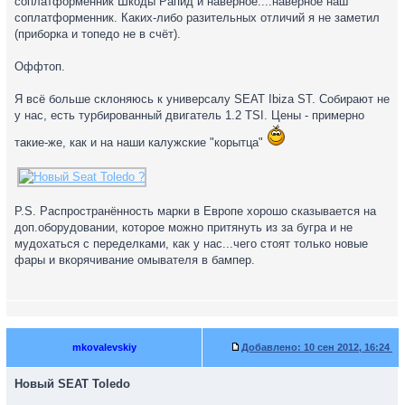
соплатформенник Шкоды Рапид и наверное....наверное наш
соплатформенник. Каких-либо разительных отличий я не заметил
(приборка и топедо не в счёт).
Оффтоп.
Я всё больше склоняюсь к универсалу SEAT Ibiza ST. Собирают не
у нас, есть турбированный двигатель 1.2 TSI. Цены - примерно
такие-же, как и на наши калужские "корытца"
P.S. Распространённость марки в Европе хорошо сказывается на
доп.оборудовании, которое можно притянуть из за бугра и не
мудохаться с переделками, как у нас...чего стоят только новые
фары и вкорячивание омывателя в бампер.
mkovalevskiy
Добавлено:
10 сен 2012, 16:24
Новый SEAT Toledo