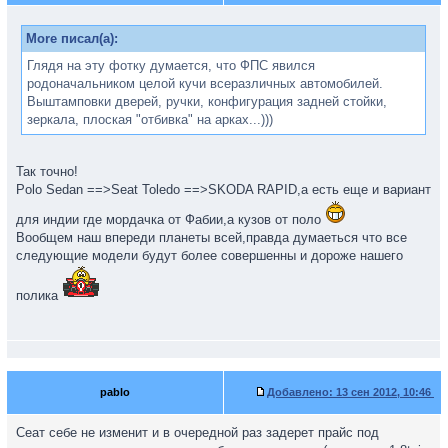
More писал(а):
Глядя на эту фотку думается, что ФПС явился
родоначальником целой кучи всеразличных автомобилей.
Выштамповки дверей, ручки, конфигурация задней стойки,
зеркала, плоская "отбивка" на арках...)))
Так точно!
Polo Sedan ==>Seat Toledo ==>SKODA RAPID,а есть еще и вариант
для индии где мордачка от Фабии,а кузов от поло
Вообщем наш впереди планеты всей,правда думаеться что все
следующие модели будут более совершенны и дороже нашего
полика
pablo
Добавлено:
13 сен 2012, 10:46
Сеат себе не изменит и в очередной раз задерет прайс под