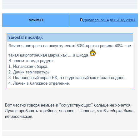
Maxim73
Добавлено:
14 дек 2012, 20:03
Yaroslaf писал(а):
Лично я настроен на покупку сеата 60% против рапида 40% - не
такая ширпотребная марка как ... и шкода
В новом толедо радует:
1. Испанская сборка.
2. Дачик температуры
3. Полноценный экран БК, а не урезанный как в роло седане.
4. Лючек в багажное отделение.
Вот честно говоря немцев и "сочувствующих" больше не хочется.
Лучше пробовать корейцев, японцев... Главное, чтобы сборка была
не российская.