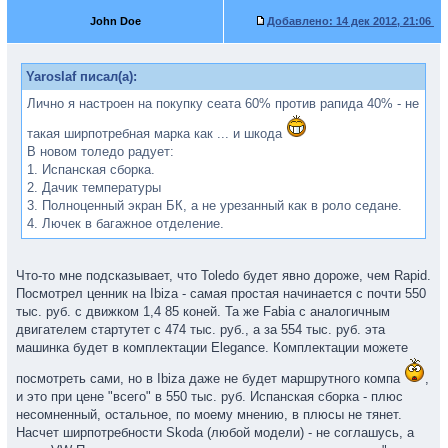
John Doe
Добавлено:
14 дек 2012, 21:06
Yaroslaf писал(а):
Лично я настроен на покупку сеата 60% против рапида 40% - не
такая ширпотребная марка как ... и шкода
В новом толедо радует:
1. Испанская сборка.
2. Дачик температуры
3. Полноценный экран БК, а не урезанный как в роло седане.
4. Лючек в багажное отделение.
Что-то мне подсказывает, что Toledo будет явно дороже, чем Rapid.
Посмотрел ценник на Ibiza - самая простая начинается с почти 550
тыс. руб. с движком 1,4 85 коней. Та же Fabia с аналогичным
двигателем стартутет с 474 тыс. руб., а за 554 тыс. руб. эта
машинка будет в комплектации Elegance. Комплектации можете
посмотреть сами, но в Ibiza даже не будет маршрутного компа
,
и это при цене "всего" в 550 тыс. руб. Испанская сборка - плюс
несомненный, остальное, по моему мнению, в плюсы не тянет.
Насчет ширпотребности Skoda (любой модели) - не соглашусь, а