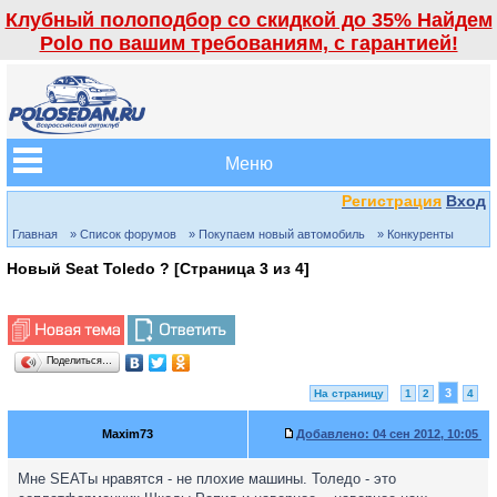
Клубный полоподбор со скидкой до 35% Найдем
Polo по вашим требованиям, с гарантией!
Меню
Регистрация
Вход
Главная
» Список форумов
» Покупаем новый автомобиль
» Конкуренты
Новый Seat Toledo ? [Страница
3
из
4
]
Поделиться…
3
На страницу
1
2
4
Maxim73
Добавлено:
04 сен 2012, 10:05
Мне SEATы нравятся - не плохие машины. Толедо - это