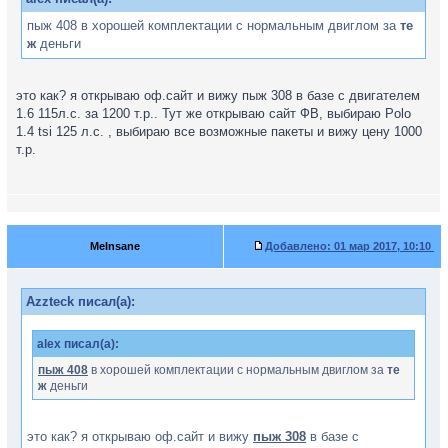
пыж 408 в хорошей комплектации с нормальным двиглом за
те
ж
деньги
это как? я открываю оф.сайт и вижу пыж 308 в базе с двигателем
1.6 115л.с. за 1200 т.р.. Тут же открываю сайт ФВ, выбираю Polo
1.4 tsi 125 л.с. , выбираю все возможные пакеты и вижу цену 1000
т.р.
MeInsane
Добавлено:
01 мар 2017, 10:10
Azzteck писал(а):
alex писал(а):
пыж 408
в хорошей комплектации с нормальным двиглом за
те
ж
деньги
это как? я открываю оф.сайт и вижу
пыж 308
в базе с