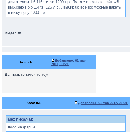
двигателем 1.6 115л.с. за 1200 т.р.. Тут же открываю сайт ФВ,
выбираю Polo 1.4 tsi 125 л.с. , выбираю все возможные пакеты
и вижу цену 1000 т.р.
Выделил
Добавлено:
01 мар
Azzteck
2017, 10:27
Да, приглючило что то))
Олег151
Добавлено:
01 мар 2017, 23:09
alex писал(а):
поло на фарше