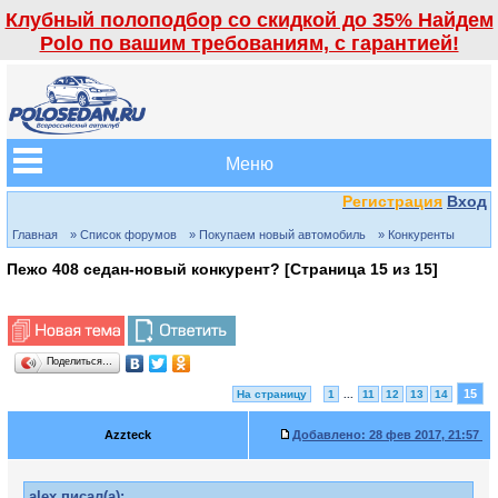
Клубный полоподбор со скидкой до 35% Найдем
Polo по вашим требованиям, с гарантией!
Меню
Регистрация
Вход
Главная
» Список форумов
» Покупаем новый автомобиль
» Конкуренты
Пежо 408 седан-новый конкурент? [Страница
15
из
15
]
Поделиться…
15
На страницу
1
...
11
12
13
14
Azzteck
Добавлено:
28 фев 2017, 21:57
alex писал(а):