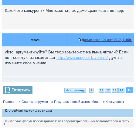
Какой это конкурент? Мне кажется, их даже сравнивать не надо
move
Добавлено:
09 окт 2017, 11:59
victo, аргументируйте? Вы тех.характеристика пыжа читали? Если
нет, советую ознакомиться
http://www.peugeot-favorit.ru/
думаю,
измените свое мнение
15
На страницу
1
...
11
12
13
14
Главная
» Список форумов
» Покупаем новый автомобиль
» Конкуренты
Кто сейчас на конференции
Сейчас этот форум просматривают: нет зарегистрированных пользователей и гости:
7