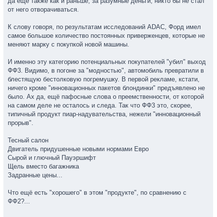
да ещё также как и раньше, за разумные деньги, никто бы не стал
от него отворачиваться.
К слову говоря, по результатам исследований ADAC, Форд имел
самое большое количество постоянных приверженцев, которые не
меняют марку с покупкой новой машины.
И именно эту категорию потенциальных покупателей "убил" выход
ФФ3. Видимо, в погоне за "модностью", автомобиль превратили в
блестящую бестолковую погремушку. В первой рекламе, кстати,
ничего кроме "инновационных пакетов блондинки" предъявлено не
было. Ах да, ещё пафосные слова о преемственности, от которой
на самом деле не осталось и следа. Так что ФФ3 это, скорее,
типичный продукт пиар-надувательства, нежели "инновационный
прорыв".
Тесный салон
Двигатель придушенные новыми нормами Евро
Сырой и глючный Пауэршифт
Щель вместо багажника
Задранные цены...
Что ещё есть "хорошего" в этом "продукте", по сравнению с
ФФ2?...