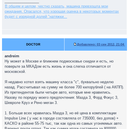
_________________
В общем и целом, честно сказать, машина превзошла мои
ожидания. Опасался, что хорошая оценка в некоторых моментах
будет с изрядной долей "натяжки...
DOCTOR
Добавлено:
03 сен 2012, 21:04
andreim
Ну может в Москве и ближнем подмосковье скидки и есть, но
поверьте за МКАДом есть жизнь и она слегка отличается от
московской.
Я недавно хотел взять машину класса "с", буквально неделю
назад. Рассчитывал на сумму не более 700 килорублей ( на АКПП).
Из претендентов были четыре авто, которые мне нравились.
Назову по порядку моего предпочтения: Мазда 3, Форд Фокус 3,
Шевроле Круз и Рено меган 3.
1. Больше всех нравилась Мазда 3, но её цена в комплектации
Impulse Line ( у нас в городе состовляла от 735000, без допов) +
КАСКО в районе 55-75 тыс, так как одна из самых угоняемых авто.
Вариант почти отпал. Так как сумма итоге составила за 800000