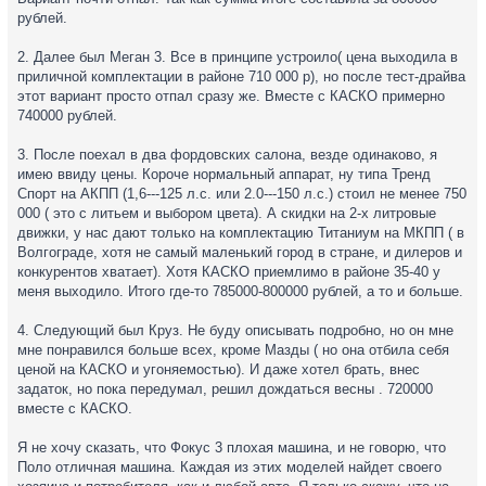
рублей.
2. Далее был Меган 3. Все в принципе устроило( цена выходила в
приличной комплектации в районе 710 000 р), но после тест-драйва
этот вариант просто отпал сразу же. Вместе с КАСКО примерно
740000 рублей.
3. После поехал в два фордовских салона, везде одинаково, я
имею ввиду цены. Короче нормальный аппарат, ну типа Тренд
Спорт на АКПП (1,6---125 л.с. или 2.0---150 л.с.) стоил не менее 750
000 ( это с литьем и выбором цвета). А скидки на 2-х литровые
движки, у нас дают только на комплектацию Титаниум на МКПП ( в
Волгограде, хотя не самый маленький город в стране, и дилеров и
конкурентов хватает). Хотя КАСКО приемлимо в районе 35-40 у
меня выходило. Итого где-то 785000-800000 рублей, а то и больше.
4. Следующий был Круз. Не буду описывать подробно, но он мне
мне понравился больше всех, кроме Мазды ( но она отбила себя
ценой на КАСКО и угоняемостью). И даже хотел брать, внес
задаток, но пока передумал, решил дождаться весны . 720000
вместе с КАСКО.
Я не хочу сказать, что Фокус 3 плохая машина, и не говорю, что
Поло отличная машина. Каждая из этих моделей найдет своего