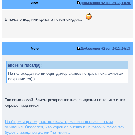
ABH
Добавлено:
02 сен 2012, 14:20
В начале подняли цены, а потом скидки...
More
Добавлено:
02 сен 2012, 20:13
andreim писал(а):
На полоседан же ни один дилер скидок не даст, пока ажиотаж
сохраняется)))
Так само собой. Зачем разбрасываться скидками на то, что и так
хорошо продаётся.
_________________
В общем и целом, честно сказать, машина превзошла мои
ожидания. Опасался, что хорошая оценка в некоторых моментах
будет с изрядной долей "натяжки...