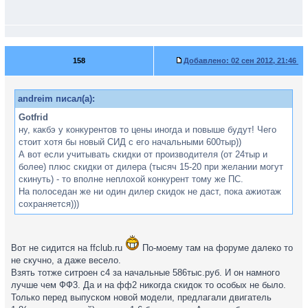
158
Добавлено:
02 сен 2012, 21:46
andreim писал(а):
Gotfrid
ну, какбэ у конкурентов то цены иногда и повыше будут! Чего
стоит хотя бы новый СИД с его начальными 600тыр))
А вот если учитывать скидки от производителя (от 24тыр и
более) плюс скидки от дилера (тысяч 15-20 при желании могут
скинуть) - то вполне неплохой конкурент тому же ПС.
На полоседан же ни один дилер скидок не даст, пока ажиотаж
сохраняется)))
Вот не сидится на ffclub.ru
По-моему там на форуме далеко то
не скучно, а даже весело.
Взять тотже ситроен с4 за начальные 586тыс.руб. И он намного
лучше чем ФФ3. Да и на фф2 никогда скидок то особых не было.
Только перед выпуском новой модели, предлагали двигатель