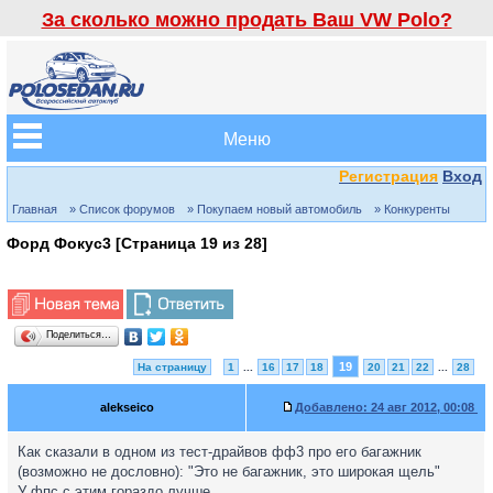
За сколько можно продать Ваш VW Polo?
Меню
Регистрация
Вход
Главная
» Список форумов
» Покупаем новый автомобиль
» Конкуренты
Форд Фокус3 [Страница
19
из
28
]
Поделиться…
19
На страницу
1
...
16
17
18
20
21
22
...
28
alekseico
Добавлено:
24 авг 2012, 00:08
Как сказали в одном из тест-драйвов фф3 про его багажник
(возможно не дословно): "Это не багажник, это широкая щель"
У фпс с этим гораздо лучше.