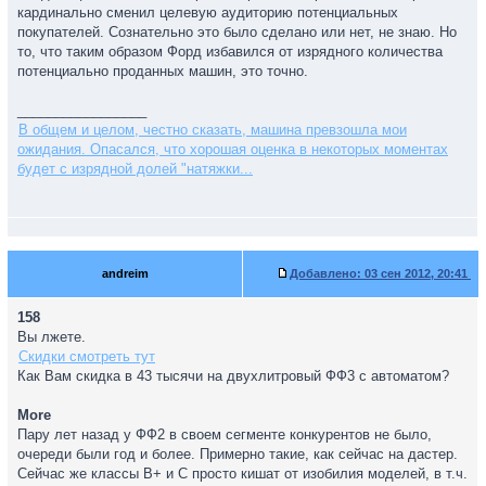
кардинально сменил целевую аудиторию потенциальных
покупателей. Сознательно это было сделано или нет, не знаю. Но
то, что таким образом Форд избавился от изрядного количества
потенциально проданных машин, это точно.
_________________
В общем и целом, честно сказать, машина превзошла мои
ожидания. Опасался, что хорошая оценка в некоторых моментах
будет с изрядной долей "натяжки...
andreim
Добавлено:
03 сен 2012, 20:41
158
Вы лжете.
Скидки смотреть тут
Как Вам скидка в 43 тысячи на двухлитровый ФФ3 с автоматом?
More
Пару лет назад у ФФ2 в своем сегменте конкурентов не было,
очереди были год и более. Примерно такие, как сейчас на дастер.
Сейчас же классы В+ и С просто кишат от изобилия моделей, в т.ч.