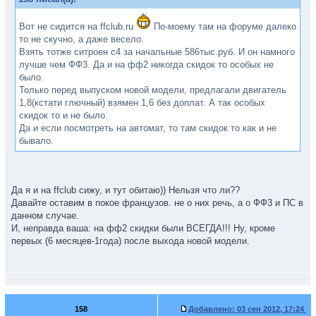
Вот не сидится на ffclub.ru
По-моему там на форуме далеко
то не скучно, а даже весело.
Взять тотже ситроен с4 за начальные 586тыс.руб. И он намного
лучше чем ФФ3. Да и на фф2 никогда скидок то особых не
было.
Только перед выпуском новой модели, предлагали двигатель
1,8(кстати глючный) взямен 1,6 без доплат. А так особых
скидок то и не было.
Да и если посмотреть на автомат, то там скидок то как и не
бывало.
Да я и на ffclub сижу, и тут обитаю)) Нельзя что ли??
Давайте оставим в покое французов. не о них речь, а о ФФ3 и ПС в
данном случае.
И, неправда ваша: на фф2 скидки были ВСЕГДА!!! Ну, кроме
первых (6 месяцев-1года) после выхода новой модели.
158
Добавлено:
03 сен 2012, 17:24