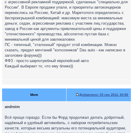
с агрессивной рекламной поддержкой, сделанных "специально для
России". В Европе продажи упали, и приоритеты автоконцернов
перенеслись на Россию, Китай и др. Маретологи определились с
беспроигрышной комбинацией: максимум места за минимальные
деньги, седан, агрессивная реклама с участием лиц государства,
завод в России как аргументы привлекательной цены и поддержки
"отечественного" производства, абсолютно пустая база с
минимальной ценой для завлекаловки.
ПС - типичный, "эталонный" продукт этой комбинации. Можно
сказать, предел мечтаний "колхозников" Das auto - как написано в
заголовке форума)))
ФФ3 - просто ширпотребный европейский авто
Каждый выбирает то, что ему ближе))
More
Добавлено:
03 сен 2012, 20:58
andreim
Всё проще гораздо. Если бы Форд продолжал делать добротный,
надёжный и удобный автомобиль, с набором потребительских
качеств, которые весьма актуальны его потенциальной аудитории,