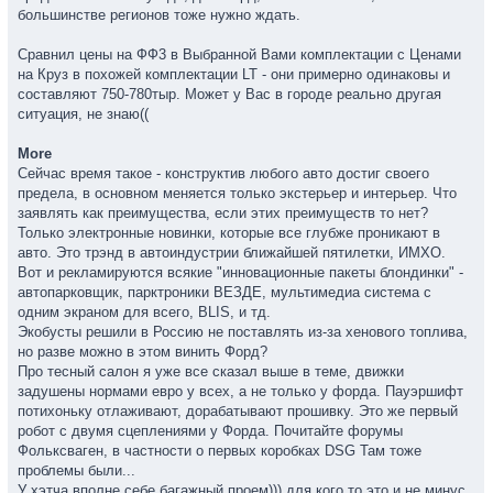
большинстве регионов тоже нужно ждать.
Сравнил цены на ФФ3 в Выбранной Вами комплектации с Ценами
на Круз в похожей комплектации LT - они примерно одинаковы и
составляют 750-780тыр. Может у Вас в городе реально другая
ситуация, не знаю((
More
Сейчас время такое - конструктив любого авто достиг своего
предела, в основном меняется только экстерьер и интерьер. Что
заявлять как преимущества, если этих преимуществ то нет?
Только электронные новинки, которые все глубже проникают в
авто. Это трэнд в автоиндустрии ближайшей пятилетки, ИМХО.
Вот и рекламируются всякие "инновационные пакеты блондинки" -
автопарковщик, парктроники ВЕЗДЕ, мультимедиа система с
одним экраном для всего, BLIS, и тд.
Экобусты решили в Россию не поставлять из-за хенового топлива,
но разве можно в этом винить Форд?
Про тесный салон я уже все сказал выше в теме, движки
задушены нормами евро у всех, а не только у форда. Пауэршифт
потихоньку отлаживают, дорабатывают прошивку. Это же первый
робот с двумя сцеплениями у Форда. Почитайте форумы
Фольксваген, в частности о первых коробках DSG Там тоже
проблемы были...
У хэтча вполне себе багажный проем))) для кого то это и не минус