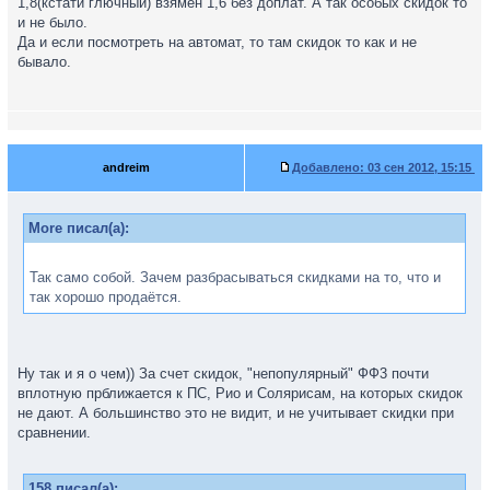
1,8(кстати глючный) взямен 1,6 без доплат. А так особых скидок то
и не было.
Да и если посмотреть на автомат, то там скидок то как и не
бывало.
andreim
Добавлено:
03 сен 2012, 15:15
More писал(а):
Так само собой. Зачем разбрасываться скидками на то, что и
так хорошо продаётся.
Ну так и я о чем)) За счет скидок, "непопулярный" ФФ3 почти
вплотную прближается к ПС, Рио и Солярисам, на которых скидок
не дают. А большинство это не видит, и не учитывает скидки при
сравнении.
158 писал(а):