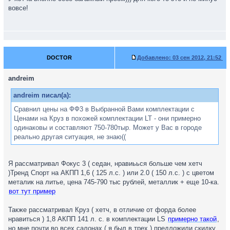
вовсе!
DOCTOR
Добавлено:
03 сен 2012, 21:52
andreim
andreim писал(а):
Сравнил цены на ФФ3 в Выбранной Вами комплектации с
Ценами на Круз в похожей комплектации LT - они примерно
одинаковы и составляют 750-780тыр. Может у Вас в городе
реально другая ситуация, не знаю((
Я рассматривал Фокус 3 ( седан, нравиьься больше чем хетч
)Тренд Спорт на АКПП 1,6 ( 125 л.с. ) или 2.0 ( 150 л.с. ) с цветом
металик на литье, цена 745-790 тыс рублей, металлик + еще 10-ка.
вот тут пример
Также рассматривал Круз ( хетч, в отличие от форда более
нравиться ) 1,8 АКПП 141 л. с. в комплектации LS
примерно такой
,
но мне почти во всех салонах ( я был в трех ) предложили скидку,