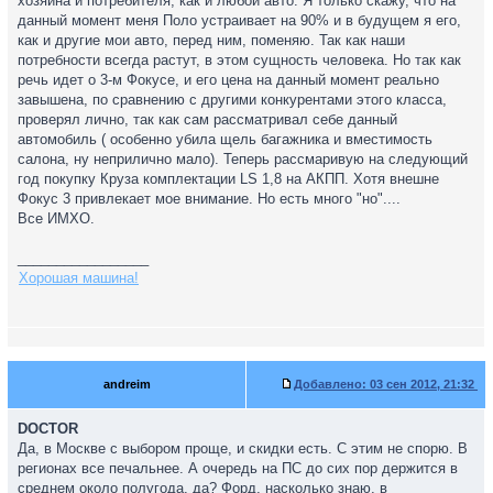
хозяина и потребителя, как и любой авто. Я только скажу, что на
данный момент меня Поло устраивает на 90% и в будущем я его,
как и другие мои авто, перед ним, поменяю. Так как наши
потребности всегда растут, в этом сущность человека. Но так как
речь идет о 3-м Фокусе, и его цена на данный момент реально
завышена, по сравнению с другими конкурентами этого класса,
проверял лично, так как сам рассматривал себе данный
автомобиль ( особенно убила щель багажника и вместимость
салона, ну неприлично мало). Теперь рассмаривую на следующий
год покупку Круза комплектации LS 1,8 на АКПП. Хотя внешне
Фокус 3 привлекает мое внимание. Но есть много "но"....
Все ИМХО.
_________________
Хорошая машина!
andreim
Добавлено:
03 сен 2012, 21:32
DOCTOR
Да, в Москве с выбором проще, и скидки есть. С этим не спорю. В
регионах все печальнее. А очередь на ПС до сих пор держится в
среднем около полугода, да? Форд, насколько знаю, в