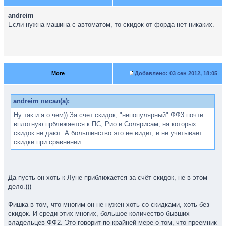
andreim
Если нужна машина с автоматом, то скидок от форда нет никаких.
More
Добавлено:
03 сен 2012, 18:05
andreim писал(а):
Ну так и я о чем)) За счет скидок, "непопулярный" ФФ3 почти
вплотную прближается к ПС, Рио и Солярисам, на которых
скидок не дают. А большинство это не видит, и не учитывает
скидки при сравнении.
Да пусть он хоть к Луне приближается за счёт скидок, не в этом
дело.)))
Фишка в том, что многим он не нужен хоть со скидками, хоть без
скидок. И среди этих многих, большое количество бывших
владельцев ФФ2. Это говорит по крайней мере о том, что преемник