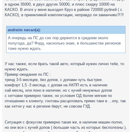
в одном 35000, в двух других 50000, и плюс скидку 10000 на
КАСКО. В итоге у меня выходил Круз в районе 720000 рублей ( с
КАСКО), в приемлимой комплектации, неправдо ли заманчиво?!?!
andreim писал(а):
А очередь на ПС до сих пор держится в среднем около
полугода, да? Форд, насколько знаю, в большинстве регионов
тоже нужно ждать.
У нас также, если брать такой авто, который нужен лично тебе, то
нужно ждать.
Пример ожидания по ПС :
тренд 3-5 месяцев, без допов, с допами чуть быстрее.
комфорт 1,5 -3 месяца, с допам на АКПП есть в наличии
хай месяц, или поно в наличии, но с кучей ненужных допов
с хетчами примерно также, но условия ОД более мягкие по
отношению к клиенту, гоотовы расцеловать прямо таки в ...опу, так
как хетчи у нас в регионе берут, не совсем ГУД.
Ситуация с фокусом примерно такая же, в наличии машин полно,
но они все с кучей допов ( большая часть из которых бесполезны ),