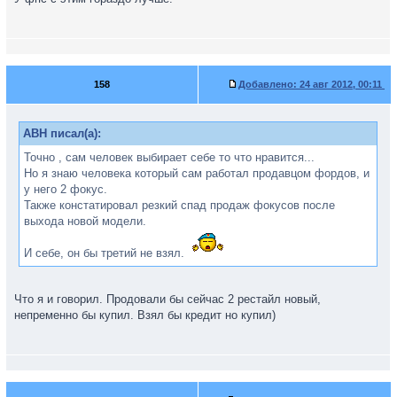
158
Добавлено:
24 авг 2012, 00:11
ABH писал(а):
Точно , сам человек выбирает себе то что нравится...
Но я знаю человека который сам работал продавцом фордов, и
у него 2 фокус.
Также констатировал резкий спад продаж фокусов после
выхода новой модели.
И себе, он бы третий не взял.
Что я и говорил. Продовали бы сейчас 2 рестайл новый,
непременно бы купил. Взял бы кредит но купил)