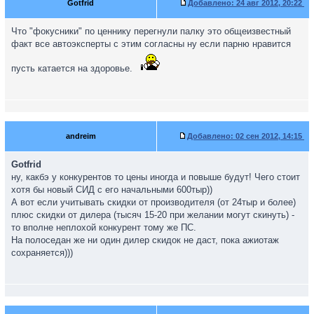
Gotfrid
Добавлено:
24 авг 2012, 20:22
Что "фокусники" по ценнику перегнули палку это общеизвестный
факт все автоэксперты с этим согласны ну если парню нравится
пусть катается на здоровье.
andreim
Добавлено:
02 сен 2012, 14:15
Gotfrid
ну, какбэ у конкурентов то цены иногда и повыше будут! Чего стоит
хотя бы новый СИД с его начальными 600тыр))
А вот если учитывать скидки от производителя (от 24тыр и более)
плюс скидки от дилера (тысяч 15-20 при желании могут скинуть) -
то вполне неплохой конкурент тому же ПС.
На полоседан же ни один дилер скидок не даст, пока ажиотаж
сохраняется)))