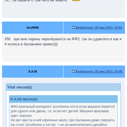
ПС. Не пишите о том чего не знаете.
kos940k
Добавлено:
25 янв 2013, 14:01
ХМ.. при мне парень переобувался на ФФ3, так он удивлялся как я
4 колеса в багажнике привез)))
X.A.M
Добавлено:
25 янв 2013, 14:08
Vital писал(а):
K.A.I.N писал(а):
ФФ3 реальный конкурент (особенно хэтч) если машина берется
для одного или двоих, т.е. если нет детей. Машина красивая,
едет хорошо.
Но вот места в ней офигенно мало, про багажник даже говорить
не стоит (особенно у хэтча). + из-за кинетического дизайна