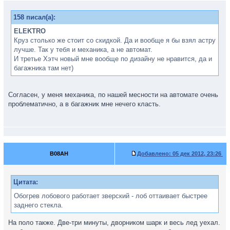
158 писал(а):
ELEKTRO
Круз столько же стоит со скидкой. Да и вообще я бы взял астру
лучше. Так у тебя и механика, а не автомат.
И третье Хэтч новый мне вообще по дизайну не нравится, да и
багажника там нет)
Согласен, у меня механика, по нашей месности на автомате очень
проблематично, а в багажник мне нечего класть.
B08AH
Добавлено:
05 дек 2012, 23:26
Цитата:
Обогрев лобового работает зверский - лоб оттаивает быстрее
заднего стекла.
На поло также. Две-три минуты, дворником шарк и весь лед уехал.