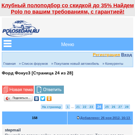
Клубный полоподбор со скидкой до 35% Найдем
Polo по вашим требованиям, с гарантией!
Меню
Регистрация
Вход
Главная
» Список форумов
» Покупаем новый автомобиль
» Конкуренты
Форд Фокус3 [Страница
24
из
28
]
Поделиться…
24
На страницу
1
...
21
22
23
25
26
27
28
158
Добавлено:
26 ноя 2012, 16:13
stepmail