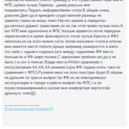
ФПС,шумка лучше.Тормоза...даааа,реально мне
понравились.Педаль информативнее чтоли.В общем очень
доволен.Двиг-да в принципе существенной разницы не
заметил,также на низах тянет.Насчет кренов в поворотах-
да,неплохо держит траекторию,но не так чтоб прямо лучше поло.А
вот КПП мне однозначно в ФПС больше нравится,четче передачи
переключаются,прямо фиксируются чтоли лучше.Кресла в ФФ3
неплохие,но на поло можно сесть более вальяжно чтоли,в плечах
мне кажется место поболе,проще например развернутся и взять
что либо с заднего сиденья,зато между сидениями ФФ место
больше-но и ФФ шире полика.С зеркалами проблем нет,да и не
было,т.е.сел и поехал.Взади места-ХА!(по сравнению с
поло),багажник-ХА,ХА,ХА,жееееесть(на ФФ седане,опять таки по
сравнению с ФПС).Рулевое имхо на поло поострее будет.В общем
на дальняк по трассе выбрал бы ФФ,но на повседневную
эксплуатацию в городе и работе выбрал бы ФПС,т.к.он
поуже,поманевренней,в салоне мне комфортнее вертется(и
дрыхнуть тоже)))).
_________________
В остальном все отлично)))