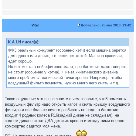
Vital
Добавлено:
25 янв 2013, 13:42
K.A.I.N писал(а):
ФФ3 реальный конкурент (особенно хэтч) если машина берется
для одного или двоих, т.е. если нет детей. Машина красивая,
едет хорошо.
Но вот места в ней офигенно мало, про багажник даже говорить
не стоит (особенно у хэтча). + из-за кинетического дизайна
много проблем с технической точки зрения. Например, чтобы
воздушный фильтр поменять, нужно много чего снять и т.д.
Такое ощущение что вы не знаете о чем говорите, чтоб поменять
воздушный фильтр надо открыть капот и снять крышку воздушного
фильтра и все больше ничего разбирать не надо, в багажник
входит 4 родных колеса R16(задний диван не складывал), на
заднем диване стоят ДВА детских кресла и между ними вполне
комфортно садится моя жена.