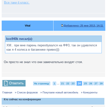
Все таки б класс.
Vital
Добавлено:
25 янв 2013, 14:11
kos940k писал(а):
ХМ.. при мне парень переобувался на ФФ3, так он удивлялся
как я 4 колеса в багажнике привез)))
Он просто не знал что они замечательно входят стоя.
24
На страницу
1
...
21
22
23
25
26
27
28
Главная
» Список форумов
» Покупаем новый автомобиль
» Конкуренты
Кто сейчас на конференции