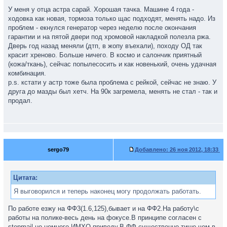
У меня у отца астра сарай. Хорошая тачка. Машине 4 года -
ходовка как новая, тормоза только щас подходят, менять надо. Из
проблем - екнулся генератор через неделю после окончания
гарантии и на пятой двери под хромовой накладкой полезла ржа.
Дверь год назад меняли (дтп, в жопу въехали), походу ОД так
красит хреново. Больше ничего. В космо и салончик приятный
(кожа/ткань), сейчас попылесосить и как новенький, очень удачная
комбинация.
p.s. кстати у астр тоже была проблема с рейкой, сейчас не знаю. У
друга до мазды был хетч. На 90к загремела, менять не стал - так и
продал.
sergo79
Добавлено:
26 ноя 2012, 18:33
Цитата:
Я выговорился и теперь наконец могу продолжать работать.
По работе езжу на ФФ3(1.6,125),бывает и на ФФ2.На работу\с
работы на полике-весь день на фокусе.В принципе согласен с
stepmail,но немного ИМХО приведу.В ФФ существенно тише чем в