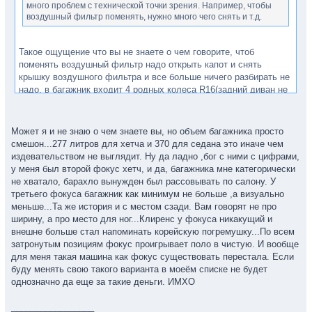
много проблем с технической точки зрения. Например, чтобы
воздушный фильтр поменять, нужно много чего снять и т.д.
Такое ощущение что вы не знаете о чем говорите, чтоб
поменять воздушный фильтр надо открыть капот и снять
крышку воздушного фильтра и все больше ничего разбирать не
надо, в багажник входит 4 родных колеса R16(задний диван не
складывал), на заднем диване стоят ДВА детских кресла и
между ними вполне комфортно садится моя жена.
Может я и не знаю о чем знаете вы, но объем багажника просто
ПС. Не пишите о том чего не знаете.
смешон...277 литров для хетча и 370 для седана это иначе чем
издевательством не выглядит. Ну да ладно ,бог с ними с цифрами,
у меня был второй фокус хетч, и да, багажника мне категорически
не хватало, барахло вынужден был рассовывать по салону. У
третьего фокуса багажник как минимум не больше ,а визуально
меньше...Та же история и с местом сзади. Вам говорят не про
ширину, а про место для ног...Клиренс у фокуса никакущий и
внешне больше стал напоминать корейскую погремушку...По всем
затронутым позициям фокус проигрывает поло в чистую. И вообще
для меня такая машина как фокус существовать перестала. Если
буду менять свою такого варианта в моеём списке не будет
однозначно да еще за такие деньги. ИМХО
_________________