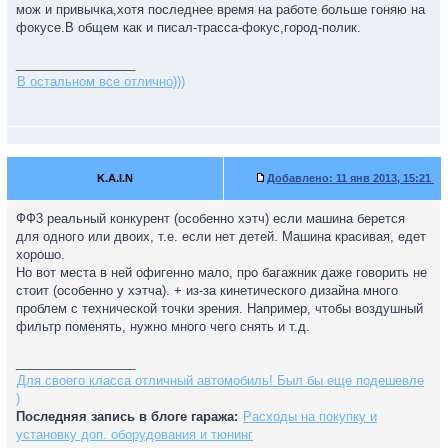
мож и привычка,хотя последнее время на работе больше гоняю на
фокусе.В общем как и писал-трасса-фокус,город-полик.
_________________
В остальном все отлично)))
K.A.I.N
Добавлено:
11 янв 2013, 15:21
ФФ3 реальный конкурент (особенно хэтч) если машина берется
для одного или двоих, т.е. если нет детей. Машина красивая, едет
хорошо.
Но вот места в ней офигенно мало, про багажник даже говорить не
стоит (особенно у хэтча). + из-за кинетического дизайна много
проблем с технической точки зрения. Например, чтобы воздушный
фильтр поменять, нужно много чего снять и т.д.
_________________
Для своего класса отличный автомобиль! Был бы еще подешевле
)
Последняя запись в блоге гаража:
Расходы на покупку и
установку доп. оборудования и тюнинг