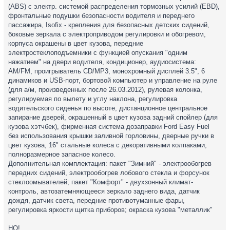
(ABS) с электр. системой распределения тормозных усилий (EBD),
фронтальные подушки безопасности водителя и переднего
пассажира, Isofix - крепления для безопасных детских сидений,
боковые зеркала с электроприводом регулировки и обогревом,
корпуса окрашены в цвет кузова, передние
электростеклоподъемники с функцией опускания "одним
нажатием" на двери водителя, кондиционер, аудиосистема:
AM/FM, проигрыватель CD/MP3, монохромный дисплей 3.5", 6
динамиков и USB-порт, бортовой компьютер и управление на руле
(для а/м, произведенных после 26.03.2012), рулевая колонка,
регулируемая по вылету и углу наклона, регулировка
водительского сиденья по высоте, дистанционное центральное
запирание дверей, окрашенный в цвет кузова задний спойлер (для
кузова хэтчбек), фирменная система дозаправки Ford Easy Fuel
без использования крышки заливной горловины, дверные ручки в
цвет кузова, 16" стальные колеса с декоративными колпаками,
полноразмерное запасное колесо.
Дополнительная комплектация: пакет "Зимний" - электрообогрев
передних сидений, электрообогрев лобового стекла и форсунок
стеклоомывателей; пакет "Комфорт" - двухзонный климат-
контроль, автозатемняющееся зеркало заднего вида, датчик
дождя, датчик света, передние противотуманные фары,
регулировка яркости щитка приборов; окраска кузова "металлик"
НО!