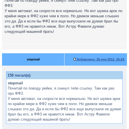
Почитай по поводу рейки, я скинул тебе ссылку. Там как раз про
ФФ3.
У меня автомат, на скорости все нормально. Но вот шумка арок по
крайне мере в ФФ2 хуже чем в поло. Но движок меньше слышно
это да. Да и если бы ФФ2 все еще выпускали не думая брал бы
его, а ФФ3 не нравится никак. Вот Астру Фамили думаю
следующей машиной брать!
stepmail
Добавлено:
26 ноя 2012, 16:24
158 писал(а):
stepmail
Почитай по поводу рейки, я скинул тебе ссылку. Там как раз
про ФФ3.
У меня автомат, на скорости все нормально. Но вот шумка арок
по крайне мере в ФФ2 хуже чем в поло. Но движок меньше
слышно это да. Да и если бы ФФ2 все еще выпускали не думая
брал бы его, а ФФ3 не нравится никак. Вот Астру Фамили
думаю следующей машиной брать!