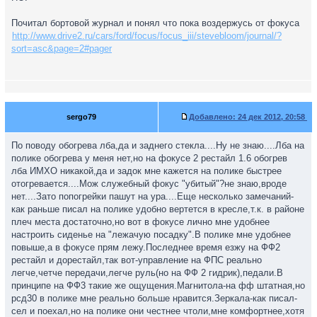
Почитал бортовой журнал и понял что пока воздержусь от фокуса
http://www.drive2.ru/cars/ford/focus/focus_iii/stevebloom/journal/?
sort=asc&page=2#pager
sergo79
Добавлено:
24 дек 2012, 20:58
По поводу обогрева лба,да и заднего стекла....Ну не знаю....Лба на
полике обогрева у меня нет,но на фокусе 2 рестайл 1.6 обогрев
лба ИМХО никакой,да и задок мне кажется на полике быстрее
отогревается....Мож служебный фокус "убитый"?не знаю,вроде
нет....Зато попогрейки пашут на ура....Еще несколько замечаний-
как раньше писал на полике удобно вертется в кресле,т.к. в районе
плеч места достаточно,но вот в фокусе лично мне удобнее
настроить сиденье на "лежачую посадку".В полике мне удобнее
повыше,а в фокусе прям лежу.Последнее время езжу на ФФ2
рестайл и дорестайл,так вот-управление на ФПС реально
легче,четче передачи,легче руль(но на ФФ 2 гидрик),педали.В
принципе на ФФ3 такие же ощущения.Магнитола-на фф штатная,но
рсд30 в полике мне реально больше нравится.Зеркала-как писал-
сел и поехал,но на полике они честнее чтоли,мне комфортнее,хотя