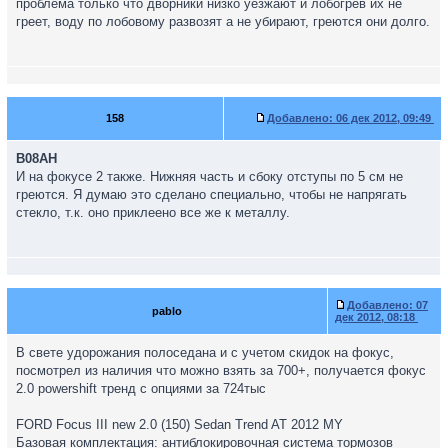
проблема только что дворники низко уезжают и лобогрев их не
греет, воду по лобовому развозят а не убирают, греются они долго.
158
Добавлено:
06 дек 2012, 09:49
B08AH
И на фокусе 2 также. Нижняя часть и сбоку отступы по 5 см не
греются. Я думаю это сделано специально, чтобы не напрягать
стекло, т.к. оно приклеено все же к металлу.
Добавлено:
07
pablo
дек 2012, 08:18
В свете удорожания полоседана и с учетом скидок на фокус,
посмотрел из наличия что можно взять за 700+, получается фокус
2.0 powershift тренд с опциями за 724тыс
FORD Focus III new 2.0 (150) Sedan Trend AT 2012 MY
Базовая комплектация: антиблокировочная система тормозов