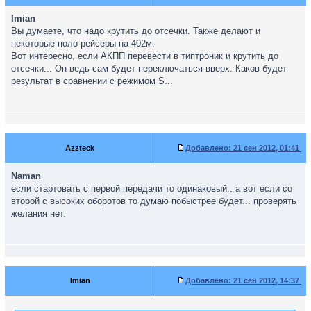
Imian
Вы думаете, что надо крутить до отсечки. Также делают и
некоторые поло-рейсеры на 402м.
Вот интересно, если АКПП перевести в типтроник и крутить до
отсечки... Он ведь сам будет переключаться вверх. Каков будет
результат в сравнении с режимом S...
Azzteck
Добавлено:
21 сен 2012, 01:41
Naman
если стартовать с первой передачи то одинаковый.. а вот если со
второй с высоких оборотов то думаю побыстрее будет... проверять
желания нет.
Imian
Добавлено:
21 сен 2012, 14:37