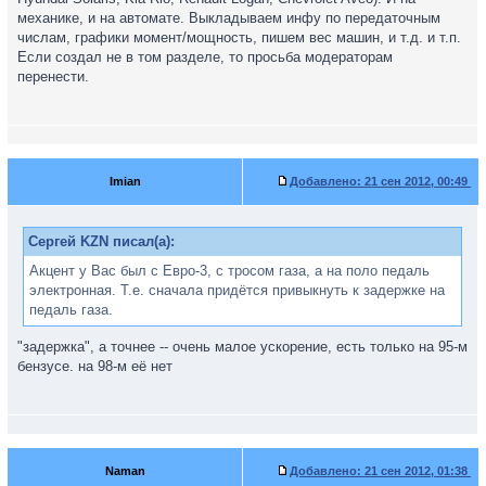
механике, и на автомате. Выкладываем инфу по передаточным
числам, графики момент/мощность, пишем вес машин, и т.д. и т.п.
Если создал не в том разделе, то просьба модераторам
перенести.
Imian
Добавлено:
21 сен 2012, 00:49
Сергей KZN писал(а):
Акцент у Вас был с Евро-3, с тросом газа, а на поло педаль
электронная. Т.е. сначала придётся привыкнуть к задержке на
педаль газа.
"задержка", а точнее -- очень малое ускорение, есть только на 95-м
бензусе. на 98-м её нет
Naman
Добавлено:
21 сен 2012, 01:38