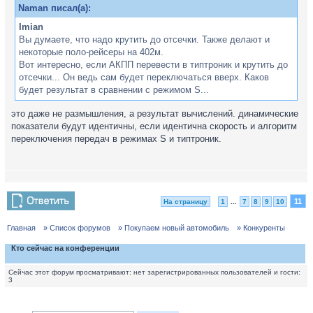
Naman писал(а):
Imian
Вы думаете, что надо крутить до отсечки. Также делают и
некоторые поло-рейсеры на 402м.
Вот интересно, если АКПП перевести в типтроник и крутить до
отсечки... Он ведь сам будет переключаться вверх. Каков
будет результат в сравнении с режимом S...
это даже не размышления, а результат вычислений. динамические
показатели будут идентичны, если идентична скорость и алгоритм
переключения передач в режимах S и типтроник.
11
На страницу
1
...
7
8
9
10
Главная
» Список форумов
» Покупаем новый автомобиль
» Конкуренты
Кто сейчас на конференции
Сейчас этот форум просматривают: нет зарегистрированных пользователей и гости:
3