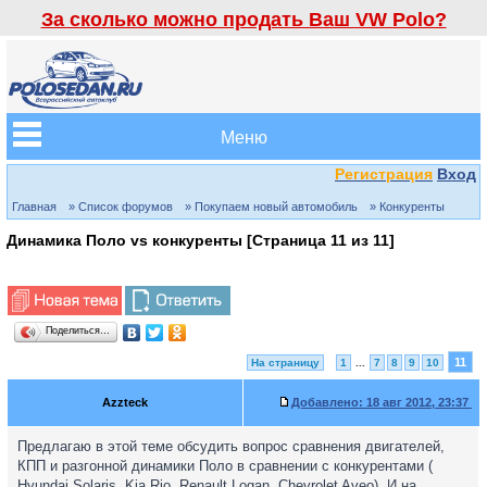
За сколько можно продать Ваш VW Polo?
Меню
Регистрация
Вход
Главная
» Список форумов
» Покупаем новый автомобиль
» Конкуренты
Динамика Поло vs конкуренты [Страница
11
из
11
]
Поделиться…
11
На страницу
1
...
7
8
9
10
Azzteck
Добавлено:
18 авг 2012, 23:37
Предлагаю в этой теме обсудить вопрос сравнения двигателей,
КПП и разгонной динамики Поло в сравнении с конкурентами (
Hyundai Solaris, Kia Rio, Renault Logan, Chevrolet Aveo). И на