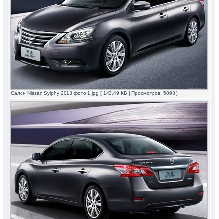
Салон Nissan Sylphy 2013 фото 1.jpg [ 143.49 КБ | Просмотров: 5893 ]