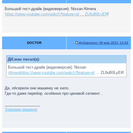
Большой тест-драйв (видеоверсия): Nissan Almera
https://www.youtube.com/watch?feature=pl ... ZL8uB0LyE#
!
DOCTOR
Добавлено:
29 мар 2013, 13:24
ДИ.ман писал(а):
Большой тест-драйв (видеоверсия): Nissan
Almerahttps://www.youtube.com/watch?feature=pl
... ZL8uB0LyE#!
Да, обсерили они машинку не хило.
Где-то даже перебор, особенно про ценовой сегмент...
_________________
Хорошая машина!