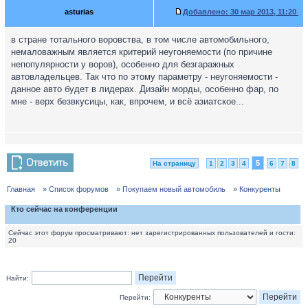
asturias
Добавлено:
30 мар 2013, 11:20
в стране тотального воровства, в том числе автомобильного,
немаловажным является критерий неугоняемости (по причине
непопулярности у воров), особенно для безгаражных
автовладельцев. Так что по этому параметру - неугоняемости -
данное авто будет в лидерах. Дизайн морды, особенно фар, по
мне - верх безвкусицы, как, впрочем, и всё азиатское...
5
На страницу
1
2
3
4
6
7
8
Главная
» Список форумов
» Покупаем новый автомобиль
» Конкуренты
Кто сейчас на конференции
Сейчас этот форум просматривают: нет зарегистрированных пользователей и гости:
20
Найти:
Перейти: