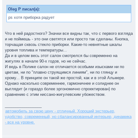
Oleg P писал(а):
ps хотя приборка радует
Что в ней радостного? Значки все видны так, что с первого взгляда
и не поймешь - это они светятся или просто так сделаны. Кнопка,
торчащая сквозь стекло приборки. Какие-то невнятные шкалы
уровня топлива и температуры...
Да и в целом весь этот салон смотрелся бы современно на
жигулях в начале 90-х годов, но не сейчас.
И ведь в Полике салон не отличается особыми изысками ни по
цветам, ни по "плавно струящимся линиям", ни по глянцу и
хрому... В принципе он такой же простой, как и в этой Альмере.
Однако насколько современнее, гармоничнее и солиднее он
выглядит (и гораздо более эргономично спроектирован) по
сравнению с этим ниссано-жигулевским убожеством.
_________________
автомобиль за свою цену - отличный. Хороший экстерьер,
удобство, современный, но сбалансированный интерьер, динамика
- все на уровне.