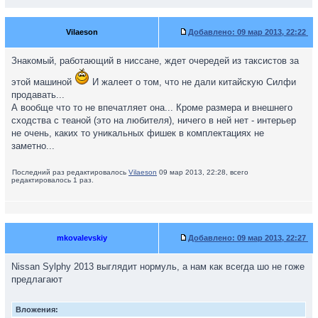
Vilaeson
Добавлено:
09 мар 2013, 22:22
Знакомый, работающий в ниссане, ждет очередей из таксистов за
этой машиной
И жалеет о том, что не дали китайскую Силфи
продавать...
А вообще что то не впечатляет она... Кроме размера и внешнего
сходства с теаной (это на любителя), ничего в ней нет - интерьер
не очень, каких то уникальных фишек в комплектациях не
заметно...
Последний раз редактировалось
Vilaeson
09 мар 2013, 22:28, всего
редактировалось 1 раз.
mkovalevskiy
Добавлено:
09 мар 2013, 22:27
Nissan Sylphy 2013 выглядит нормуль, а нам как всегда шо не гоже
предлагают
Вложения: