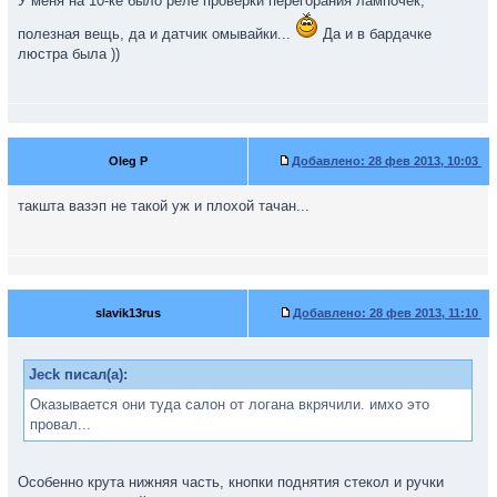
У меня на 10-ке было реле проверки перегорания лампочек,
полезная вещь, да и датчик омывайки...
Да и в бардачке
люстра была ))
Oleg P
Добавлено:
28 фев 2013, 10:03
такшта вазэп не такой уж и плохой тачан...
slavik13rus
Добавлено:
28 фев 2013, 11:10
Jeck писал(а):
Оказывается они туда салон от логана вкрячили. имхо это
провал...
Особенно крута нижняя часть, кнопки поднятия стекол и ручки