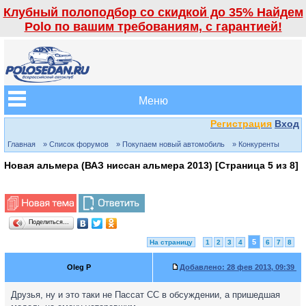
Клубный полоподбор со скидкой до 35% Найдем
Polo по вашим требованиям, с гарантией!
Меню
Регистрация
Вход
Главная
» Список форумов
» Покупаем новый автомобиль
» Конкуренты
Новая альмера (ВАЗ ниссан альмера 2013) [Страница
5
из
8
]
Поделиться…
5
На страницу
1
2
3
4
6
7
8
Oleg P
Добавлено:
28 фев 2013, 09:39
Друзья, ну и это таки не Пассат СС в обсуждении, а пришедшая