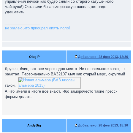
управления печкой как будто сняли со старого катушечного
майфуна!) Оставили бы альмеровскую панель,нет,надо
удешевить.
_________________
не жалею,что приобрел опять поло!
Oleg P
Добавлено:
28 фев 2013, 12:36
Друзья, блин, вот все через одно место. Не по наслышке знаю, т.к.
работал. Первоначально ВАЗ2107 был как старый мерс, округлый
такой,
А что имели в итоге все знают. Ибо заморочесто такие пресс-
формы делать..
AndyBig
Добавлено:
28 фев 2013, 15:10