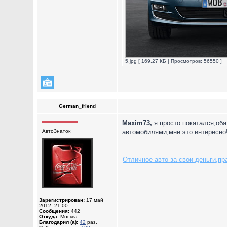
5.jpg [ 169.27 КБ | Просмотров: 56550 ]
German_friend
Maxim73,
я просто покатался,оба
АвтоЗнаток
автомобилями,мне это интересно
_________________
Отличное авто за свои деньги,пр
Зарегистрирован:
17 май
2012, 21:00
Сообщения:
442
Откуда:
Москва
Благодарил (а):
42
раз.