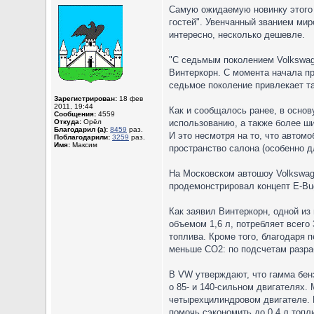
Самую ожидаемую новинку этого г
гостей". Увенчанный званием мир
интересно, несколько дешевле.
"С седьмым поколением Volkswag
Винтеркорн. С момента начала пр
седьмое поколение привлекает т
Зарегистрирован:
18 фев
2011, 19:44
Как и сообщалось ранее, в основ
Сообщения:
4559
Откуда:
Орёл
использованию, а также более ши
Благодарил (а):
8459
раз.
И это несмотря на то, что автом
Поблагодарили:
3259
раз.
Имя:
Максим
пространство салона (особенно д
На Московском автошоу Volkswa
продемонстрировал концепт E-Bug
Как заявил Винтеркорн, одной из
объемом 1,6 л, потребляет всего 
топлива. Кроме того, благодаря 
меньше СО2: по подсчетам разраб
В VW утверждают, что гамма бенз
о 85- и 140-сильном двигателях.
четырехцилиндровом двигателе. К
помочь сэкономить до 0,4 л топл