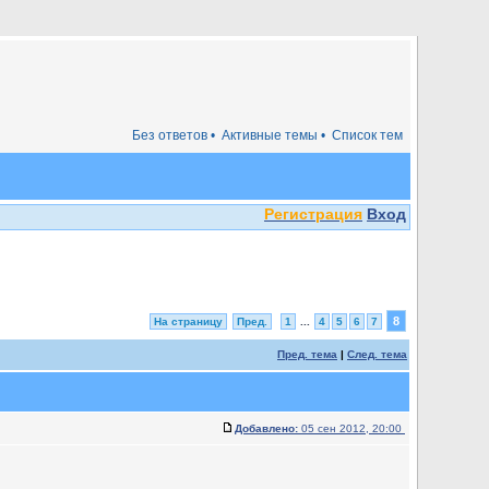
Без ответов •
Активные темы •
Список тем
Регистрация
Вход
8
На страницу
Пред.
1
...
4
5
6
7
Пред. тема
|
След. тема
Добавлено:
05 сен 2012, 20:00