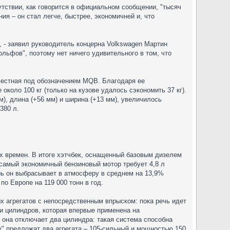
тствии, как говорится в официальном сообщении, "тысяч
я – он стал легче, быстрее, экономичней и, что
 - заявил руководитель концерна Volkswagen Мартин
льфов", поэтому нет ничего удивительного в том, что
звестная под обозначением MQB. Благодаря ее
коло 100 кг (только на кузове удалось сэкономить 37 кг).
м), длина (+56 мм) и ширина (+13 мм), увеличилось
380 л.
ех времен. В итоге хэтчбек, оснащенный базовым дизелем
 а самый экономичный бензиновый мотор требует 4,8 л
ерь он выбрасывает в атмосферу в среднем на 13,9%
о Европе на 119 000 тонн в год.
х агрегатов с непосредственным впрыском: пока речь идет
ти цилиндров, которая впервые применена на
 она отключает два цилиндра: такая система способна
фу" предложат два агрегата – 105-сильный и мощностью 150