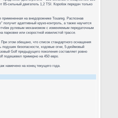
 85-сильный двигатель 1,2 TSI. Коробок передач только
ые примененная на внедорожнике Touareg. Распознав
ф" получит адаптивный круиз-контроль, а также научится
 хэтчбек рулевым механизмом с изменяемым передаточным
а парковке или скоростной извилистой трассе.
e. При этом обещано, что список стандартного оснащения
емь подушек безопасности, ходовые огни, 5-дюймовый
азовый Golf предыдущего поколения составляет ровно
olf подешевел примерно на 450 евро.
аж намечено на конец текущего года.