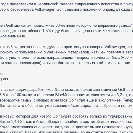
ода представили в берлинской галерее современного искусства в прису
ового бестселлера Volkswagen Golf седьмого поколения оправдал ожидани
en Golf мы хотим продолжить 38-летнюю историю непрерывного успеха",
оизводства хэтчбека в 1974 году было выпущено почти 30 миллионов "Го
акое внимание.
у хэтчбека легла новая модульная архитектура концерна Volkswagen, и
рокому использованию облегченных материалов, хэтчбек потерял в весе о
обиль увеличился по всем направлениям – выросли колесная база (+59 м
ля задних пассажиров) и вырос багажник – теперь его объем составляет 
gen
ster...
 главных задач разработчиков было создать самый экономичный Golf вс
3,8 л на 100 км пути (в версии BlueMotion аппетит снижается до 3,2 л),
переработке гаммы силовых агрегатов Golf стал еще и экологичнее. Теп
отчиков, это обеспечит уменьшение объема вредных выбросов в целом п
иновых моторов для нового Golf будет состоять только из турбированны
 Мотор 1,4 TSI, как и было обещано, снабдили системой деактивации час
огда электроника оценивает нагрузку на двигатель как незначительную,
ива с каждых 100 км. Что касается дизелей, то на старте продаж "Голь