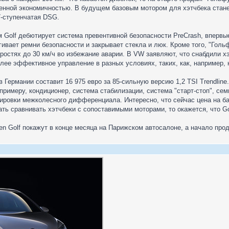
енной экономичностью. В будущем базовым мотором для хэтчбека станет
7-ступенчатая DSG.
ым Golf дебютирует система превентивной безопасности PreCrash, вперв
гивает ремни безопасности и закрывает стекла и люк. Кроме того, "Голь
оростях до 30 км/ч во избежание аварии. В VW заявляют, что снабдили
е эффективное управление в разных условиях, таких, как, например, н
 в Германии составит 16 975 евро за 85-сильную версию 1,2 TSI Trendlin
к примеру, кондиционер, система стабилизации, система "старт-стоп", с
кировки межколесного дифференциала. Интересно, что сейчас цена на б
ать сравнивать хэтчбеки с сопоставимыми моторами, то окажется, что G
n Golf покажут в конце месяца на Парижском автосалоне, а начало прод