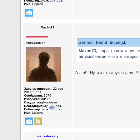
Поблагодарили:
108
раз.
Имя:
Сергей
Maxim73
German_friend писал(а):
АвтоЭксперт
Maxim73,
я просто покатался,о
автомобилями,мне это интересн
А-а-а!!! Ну так это другое дело!!!
Зарегистрирован:
23 сен
2011, 17:54
Сообщения:
1079
Изображения:
15
Откуда:
надМосковье
Благодарил (а):
100
раз.
Поблагодарили:
266
раз.
Имя:
Максим
mkovalevskiy