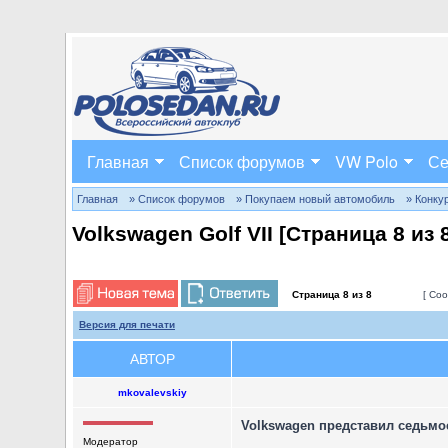
Главная
Список форумов
VW Polo
Се
Главная
» Список форумов
» Покупаем новый автомобиль
» Конку
Volkswagen Golf VII [Страница
8
из
Страница
8
из
8
[ Соо
Версия для печати
АВТОР
mkovalevskiy
Volkswagen представил седьмо
Модератор