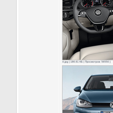
4.jpg [ 186.61 КБ | Просмотров: 56550 ]