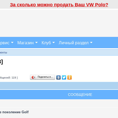
За сколько можно продать Ваш VW Polo?
рвис
Магазин
Клуб
Личный раздел
ренты
8
]
Поделиться…
бщений: 119 ]
СООБЩЕНИЕ
е поколение Golf