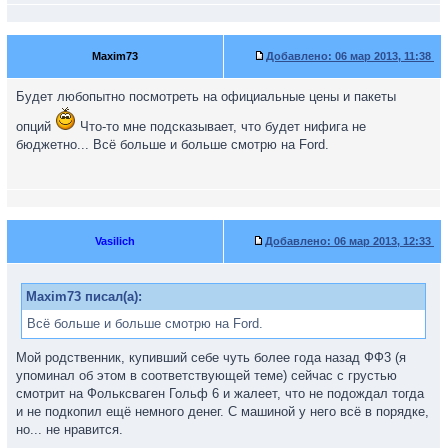
Maxim73
Добавлено:
06 мар 2013, 11:38
Будет любопытно посмотреть на официальные цены и пакеты
опций
Что-то мне подсказывает, что будет нифига не
бюджетно... Всё больше и больше смотрю на Ford.
Vasilich
Добавлено:
06 мар 2013, 12:33
Maxim73 писал(а):
Всё больше и больше смотрю на Ford.
Мой родственник, купивший себе чуть более года назад ФФ3 (я
упоминал об этом в соответствующей теме) сейчас с грустью
смотрит на Фольксваген Гольф 6 и жалеет, что не подождал тогда
и не подкопил ещё немного денег. С машиной у него всё в порядке,
но... не нравится.