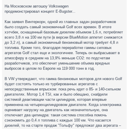
На Московском автошоу Volkswagen
продемонстрировал концепт E-Bugster...
Как заявил Винтеркорн, одной из главных задач разработчиков
было создать самый экономичный Golf всех времен. В итоге
хэтчбек, оснащенный базовым дизелем объемом 1,6 л, потребляет
всего 3,8 л на 100 км пути (в версии BlueMotion аппетит снижается
до 3,2 л), а самый экономичный бензиновый мотор требует 4,8 л
топлива. Кроме того, благодаря переработке гаммы силовых
агрегатов Golf стал еще и экологичнее. Теперь он выбрасывает в
атмосферу в среднем на 13,9% меньше СО2: по подсчетам
разработчиков, это обеспечит уменьшение объема вредных
выбросов в целом по Европе на 119 000 тонн в год.
В VW утверждают, что гамма бензиновых моторов для нового Golf
будет состоять только из турбированных агрегатов с
непосредственным впрыском: пока речь идет о 85- и 140-сильном
двигателях. Мотор 1,4 TSI, как и было обещано, снабдили
системой деактивации части цилиндров, которая впервые
применена на четырехцилиндровом двигателе. Когда электроника
оценивает нагрузку на двигатель как незначительную, она
отключает два цилиндра: такая система способна помочь
сэкономить до 0,4 л топлива с каждых 100 км. Что касается
дизелей, то на старте продаж "Гольфу" предложат два агрегата –