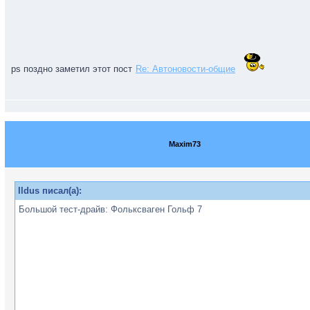
ps поздно заметил этот пост
Re: Автоновости-общие
Maxim73
Ildus писал(а):
Большой тест-драйв: Фольксваген Гольф 7