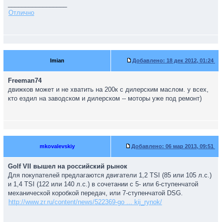
_________________
Отлично
Imian
Добавлено:
18 дек 2012, 01:24
Freeman74
движков может и не хватить на 200к с дилерским маслом. у всех,
кто ездил на заводском и дилерском -- моторы уже под ремонт)
mkovalevskiy
Добавлено:
06 мар 2013, 09:51
Golf VII вышел на российский рынок
Для покупателей предлагаются двигатели 1,2 TSI (85 или 105 л.с.)
и 1,4 TSI (122 или 140 л.с.) в сочетании с 5- или 6-ступенчатой
механической коробкой передач, или 7-ступенчатой DSG.
http://www.zr.ru/content/news/522369-go ... kij_rynok/