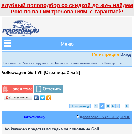
Клубный полоподбор со скидкой до 35% Найдем
Polo по вашим требованиям, с гарантией!
Меню
Регистрация
Вход
Главная
» Список форумов
» Покупаем новый автомобиль
» Конкуренты
Volkswagen Golf VII [Страница
2
из
8
]
Поделиться…
2
На страницу
1
3
4
5
...
8
mkovalevskiy
Добавлено:
05 сен 2012, 20:00
Volkswagen представил седьмое поколение Golf