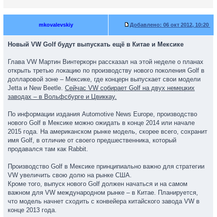
mkovalevskiy
Добавлено:
06 окт 2012, 10:20
Новый VW Golf будут выпускать ещё в Китае и Мексике
Глава VW Мартин Винтеркорн рассказал на этой неделе о планах
открыть третью локацию по производству нового поколения Golf в
долларовой зоне – Мексике, где концерн выпускает свои модели
Jetta и New Beetle.
Сейчас VW собирает Golf на двух немецких
заводах – в Вольфсбурге и Цвиккау.
По информации издания Automotive News Europe, производство
нового Golf в Мексике можно ожидать в конце 2014 или начале
2015 года. На американском рынке модель, скорее всего, сохранит
имя Golf, в отличие от своего предшественника, который
продавался там как Rabbit.
Производство Golf в Мексике принципиально важно для стратегии
VW увеличить свою долю на рынке США.
Кроме того, выпуск нового Golf должен начаться и на самом
важном для VW международном рынке – в Китае. Планируется,
что модель начнет сходить с конвейера китайского завода VW в
конце 2013 года.