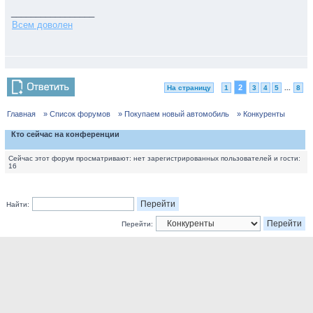
_________________
Всем доволен
2
На страницу
1
3
4
5
...
8
Главная
» Список форумов
» Покупаем новый автомобиль
» Конкуренты
Кто сейчас на конференции
Сейчас этот форум просматривают: нет зарегистрированных пользователей и гости:
16
Найти:
Перейти: