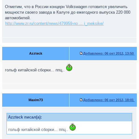
Отметим, что в России концерн Volkswagen готовится увеличить
мощности своего завода в Калуге до ежегодного выпуска 220 000
автомобилей.
http://www.zr.ru/content/news/479959-no ... i_meksike/
Azzteck
Добавлено:
06 окт 2012, 13:50
гольф китайской сборки... ппц..
Maxim73
Добавлено:
06 окт 2012, 18:01
Azzteck писал(а):
гольф китайской сборки... ппц..