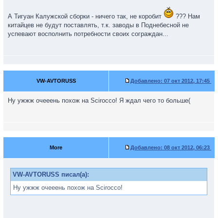
А Тигуан Калужской сборки - ничего так, не коробит
??? Нам
китайцев не будут поставлять, т.к. заводы в Поднебесной не
успевают восполнить потребности своих сограждан...
VW-AVTORUSS
Добавлено:
07 окт 2012, 17:45
Ну ужжж очееень похож на Scirocco! Я ждал чего то больше(
More
Добавлено:
08 окт 2012, 06:23
VW-AVTORUSS писал(а):
Ну ужжж очееень похож на Scirocco!