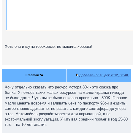
Хоть они и шуты гороховые, но машина хороша!
ps поздно заметил этот пост
Re: Автоновости-общие
Freeman74
Добавлено:
18 дек 2012, 00:40
Хочу отдельно сказать что ресурс мотора 80к - это сказка про
бычка. У немцов таких малых ресурсов на малолитражке никогда
не было даже. Чуть выше было описано правильно - 300К. Главное
масло менять вовремя и заливать бенз по паспорту 98ой и ездить ,
самое главно адекватно, не равать с каждого светофора до упора
в газ. Автомобиль разрабатывается для нормальной, а не
экстримальной эксплуатации. Учитывая средний пробег в год 25-30
тыс. - на 10 лет хватит.