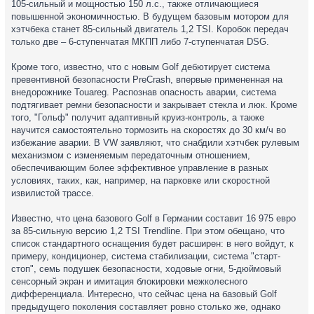
105-сильный и мощностью 150 л.с., также отличающиеся
повышенной экономичностью. В будущем базовым мотором для
хэтчбека станет 85-сильный двигатель 1,2 TSI. Коробок передач
только две – 6-ступенчатая МКПП либо 7-ступенчатая DSG.
Кроме того, известно, что с новым Golf дебютирует система
превентивной безопасности PreCrash, впервые примененная на
внедорожнике Touareg. Распознав опасность аварии, система
подтягивает ремни безопасности и закрывает стекла и люк. Кроме
того, "Гольф" получит адаптивный круиз-контроль, а также
научится самостоятельно тормозить на скоростях до 30 км/ч во
избежание аварии. В VW заявляют, что снабдили хэтчбек рулевым
механизмом с изменяемым передаточным отношением,
обеспечивающим более эффективное управление в разных
условиях, таких, как, например, на парковке или скоростной
извилистой трассе.
Известно, что цена базового Golf в Германии составит 16 975 евро
за 85-сильную версию 1,2 TSI Trendline. При этом обещано, что
список стандартного оснащения будет расширен: в него войдут, к
примеру, кондиционер, система стабилизации, система "старт-
стоп", семь подушек безопасности, ходовые огни, 5-дюймовый
сенсорный экран и имитация блокировки межколесного
дифференциала. Интересно, что сейчас цена на базовый Golf
предыдущего поколения составляет ровно столько же, однако