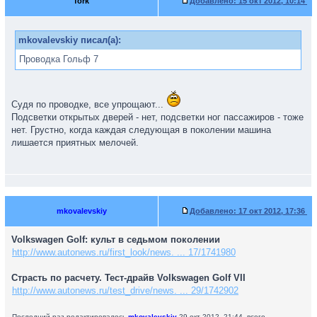
fork
Добавлено:
15 окт 2012, 10:14
mkovalevskiy писал(а):
Проводка Гольф 7
Судя по проводке, все упрощают...
Подсветки открытых дверей - нет, подсветки ног пассажиров - тоже
нет. Грустно, когда каждая следующая в поколении машина
лишается приятных мелочей.
mkovalevskiy
Добавлено:
17 окт 2012, 17:36
Volkswagen Golf: культ в седьмом поколении
http://www.autonews.ru/first_look/news. ... 17/1741980
Страсть по расчету. Тест-драйв Volkswagen Golf VII
http://www.autonews.ru/test_drive/news. ... 29/1742902
Последний раз редактировалось
mkovalevskiy
29 окт 2012, 21:44, всего