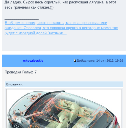
Да ладно. Сырок весь округлый, как распухшая лягушка, а этот
весь гранёный как стакан.)))
_________________
В общем и целом, честно сказать, машина превзошла мои
ожидания. Опасался, что хорошая оценка в некоторых моментах
будет с изрядной долей "натяжки...
mkovalevskiy
Добавлено:
14 окт 2012, 19:29
Проводка Гольф 7
Вложения: