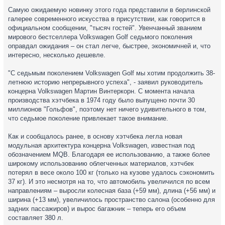
Самую ожидаемую новинку этого года представили в берлинской
галерее современного искусства в присутствии, как говорится в
официальном сообщении, "тысяч гостей". Увенчанный званием
мирового бестселлера Volkswagen Golf седьмого поколения
оправдал ожидания – он стал легче, быстрее, экономичней и, что
интересно, несколько дешевле.
"С седьмым поколением Volkswagen Golf мы хотим продолжить 38-
летнюю историю непрерывного успеха", - заявил руководитель
концерна Volkswagen Мартин Винтеркорн. С момента начала
производства хэтчбека в 1974 году было выпущено почти 30
миллионов "Гольфов", поэтому нет ничего удивительного в том,
что седьмое поколение привлекает такое внимание.
Как и сообщалось ранее, в основу хэтчбека легла новая
модульная архитектура концерна Volkswagen, известная под
обозначением MQB. Благодаря ее использованию, а также более
широкому использованию облегченных материалов, хэтчбек
потерял в весе около 100 кг (только на кузове удалось сэкономить
37 кг). И это несмотря на то, что автомобиль увеличился по всем
направлениям – выросли колесная база (+59 мм), длина (+56 мм) и
ширина (+13 мм), увеличилось пространство салона (особенно для
задних пассажиров) и вырос багажник – теперь его объем
составляет 380 л.