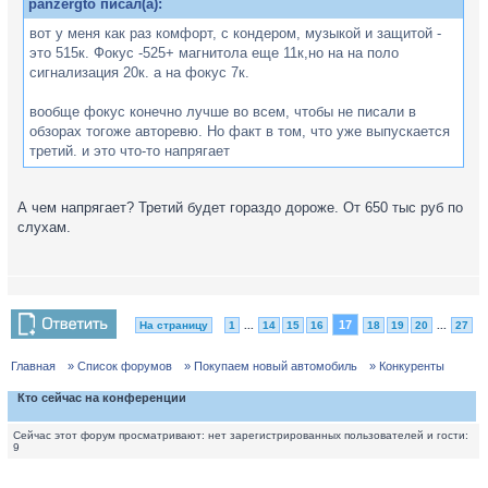
panzergto писал(а):
вот у меня как раз комфорт, с кондером, музыкой и защитой -
это 515к. Фокус -525+ магнитола еще 11к,но на на поло
сигнализация 20к. а на фокус 7к.
вообще фокус конечно лучше во всем, чтобы не писали в
обзорах тогоже авторевю. Но факт в том, что уже выпускается
третий. и это что-то напрягает
А чем напрягает? Третий будет гораздо дороже. От 650 тыс руб по
слухам.
17
На страницу
1
...
14
15
16
18
19
20
...
27
Главная
» Список форумов
» Покупаем новый автомобиль
» Конкуренты
Кто сейчас на конференции
Сейчас этот форум просматривают: нет зарегистрированных пользователей и гости:
9