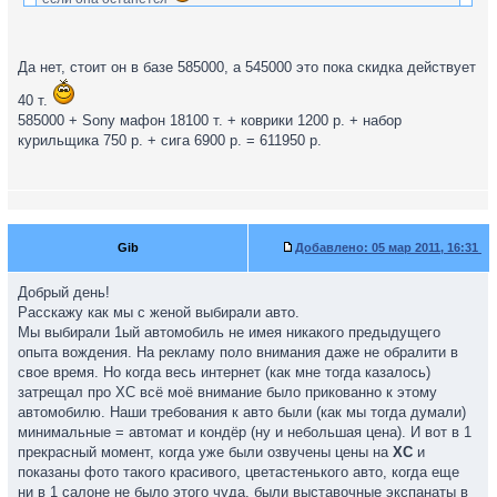
Что-то дорого.. Хетч Комфорт 1,6, даже 2011 года, стоит
Да нет, стоит он в базе 585000, а 545000 это пока скидка действует
545000 -
http://www.rolf-ford.ru/moscow/autos/focus/price/
40 т.
Откуда 611950 взялось?
585000 + Sony мафон 18100 т. + коврики 1200 р. + набор
курильщика 750 р. + сига 6900 р. = 611950 р.
Gib
Добавлено:
05 мар 2011, 16:31
Добрый день!
Расскажу как мы с женой выбирали авто.
Мы выбирали 1ый автомобиль не имея никакого предыдущего
опыта вождения. На рекламу поло внимания даже не обралити в
свое время. Но когда весь интернет (как мне тогда казалось)
затрещал про ХС всё моё внимание было прикованно к этому
автомобилю. Наши требования к авто были (как мы тогда думали)
минимальные = автомат и кондёр (ну и небольшая цена). И вот в 1
прекрасный момент, когда уже были озвучены цены на
ХС
и
показаны фото такого красивого, цветастенького авто, когда еще
ни в 1 салоне не было этого чуда, были выставочные экспанаты в