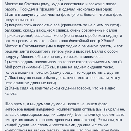
Москве на Охотном ряду, куда я собственно и заскочил после
работы. Посидел в "фэмили", и сделал несколько выводов:
1) авто в живую лучше, чем на фото (очень боялся, что все фото
преукрашивают)
2) понравилось абсолютно всё (сравнивать то не с чем по сути) -
багажник, складывающиеся спинки, очень современный салон
Приехал домой, рассказал жене (жена дома с ребенком сидит), и
вот мы решили вместе пойти в наш ближайший центр Хёндай
Моторс в Сокольниках (мы в парк ходим с ребенком гулять, и вот
решили зайти посмотреть теперь уже и вместе). Взяли с собой
подругу. Мнение об авто почему то резко изминилось..
1) места задним пассажирам по голове катастрофически мало (!).
Мой рост (внимание) 175 см, и мне на заднем сидении тесно,
голова входит в потолок (скажу сразу, что когда потом с другом
(178см) ему по высоте было достаточно места. посчитали, что у
него слишком длинные ноги)
2) Жена сидя на водительском сидении говорит, что не видно
капота.
Шло время, и мы думали думали...пока я не нашел фото
интерьера нашей выбранной комплектации оптима (мы выбрали ее,
из-за складыющихся задних сидений). Без панели супервижн авто
смотрится каким то совсем древним (типа лохана). Решивши, что
хендай дурил нас своими блестяшками, да еще и с таким
комфортном на задних местах, решили, что поищем что-нибудь