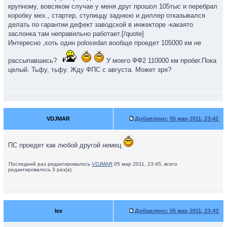
крупному, вовсяком случае у меня друг прошол 105тыс и перебрал
коробку мех., стартер, ступиццу заднюю и диллер отказывался
делать по гарантии дефект заводской в инжекторе -какаято
заслонка там неправильно работает.[/quote]
Интересно ,хоть один polosedan вообще проедет 105000 км не
рассыпавшись?
У моего ФФ2 110000 км пробег.Пока
целый. Тьфу, тьфу. Жду ФПС с августа. Может зря?
VDJMAR
Добавлено:
05 мар 2011, 23:42
ПС проедет как любой другой немец
Последний раз редактировалось
VDJMAR
05 мар 2011, 23:45, всего
редактировалось 3 раз(а).
lex
Добавлено:
05 мар 2011, 23:43