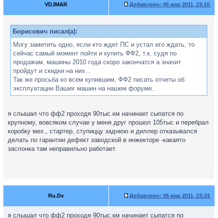
VDJMAR
Добавлено:
05 мар 2011, 23:10
Борисович писал(а):
Могу заметить одно, если кто ждет ПС и устал его ждать, то
сейчас самый момент пойти и купить ФФ2, т.к. судя по
продажам, машины 2010 года скоро закончатся а значит
пройдут и скидки на них...
Так же просьба ко всем купившим, ФФ2 писать отчеты об
эксплуатации Ваших машин на нашем форуме.
я слышал что фф2 проходя 90тыс.км начинает сыпатся по
крупному, вовсяком случае у меня друг прошол 105тыс и перебрал
коробку мех., стартер, ступиццу заднюю и диллер отказывался
делать по гарантии дефект заводской в инжекторе -какаято
заслонка там неправильно работает.
Ru.Dv
Добавлено:
05 мар 2011, 23:24
я слышал что фф2 проходя 90тыс.км начинает сыпатся по