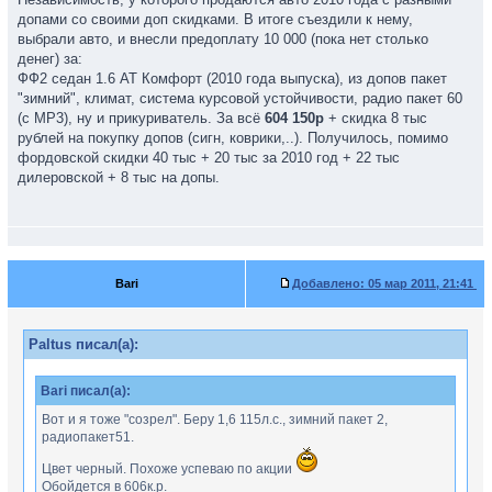
допами со своими доп скидками. В итоге съездили к нему,
выбрали авто, и внесли предоплату 10 000 (пока нет столько
денег) за:
ФФ2 седан 1.6 АТ Комфорт (2010 года выпуска), из допов пакет
"зимний", климат, система курсовой устойчивости, радио пакет 60
(с MP3), ну и прикуриватель. За всё
604 150р
+ скидка 8 тыс
рублей на покупку допов (сигн, коврики,..). Получилось, помимо
фордовской скидки 40 тыс + 20 тыс за 2010 год + 22 тыс
дилеровской + 8 тыс на допы.
Bari
Добавлено:
05 мар 2011, 21:41
Paltus писал(а):
Bari писал(а):
Вот и я тоже "созрел". Беру 1,6 115л.с., зимний пакет 2,
радиопакет51.
Цвет черный. Похоже успеваю по акции
Обойдется в 606к.р.