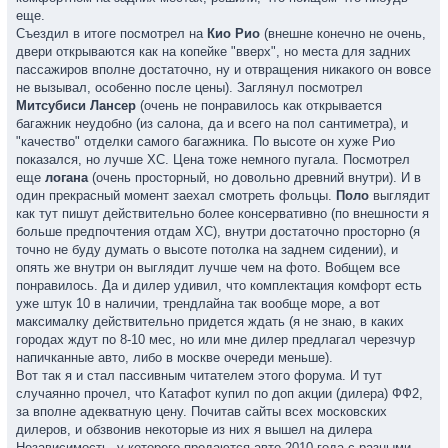
еще.
Съездил в итоге посмотрел на
Кио Рио
(внешне конечно не очень,
двери открываются как на копейке "вверх", но места для задних
пассажиров вполне достаточно, ну и отвращения никакого он вовсе
не вызывал, особенно после цены). Заглянул посмотрел
Митсубиси Лансер
(очень не понравилось как открывается
багажник неудобно (из салона, да и всего на пол сантиметра), и
"качество" отделки самого багажника. По высоте он хуже Рио
показался, но лучше ХС. Цена тоже немного пугала. Посмотрел
еще
логана
(очень просторный, но довольно древний внутри). И в
один прекрасный момент заехал смотреть фольцы.
Поло
выглядит
как тут пишут действительно более консервативно (по внешности я
больше предпочтения отдам ХС), внутри достаточно просторно (я
точно не буду думать о высоте потолка на заднем сидении), и
опять же внутри он выглядит лучше чем на фото. Вобщем все
понравилось. Да и дилер удивил, что комплектация комфорт есть
уже штук 10 в наличии, трендлайна так вообще море, а вот
максималку действительно придется ждать (я не знаю, в каких
городах ждут по 8-10 мес, но или мне дилер предлагал черезчур
напичканные авто, либо в москве очереди меньше).
Вот так я и стал пассивным читателем этого форума. И тут
случаянно прочел, что Катафот купил по доп акции (дилера) ФФ2,
за вполне адекватную цену. Почитав сайты всех московских
дилеров, и обзвонив некоторые из них я вышел на дилера
Независимость, у которого продаются авто 2010 года с разными