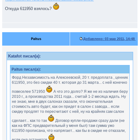
Откуда 611950 взялось?
Paltus
Добавлено:
03 мар 2011, 14:48
Katafot писал(а):
Paltus писал(а):
Форд Независимость на Алексеевской, 20 т. предоплата , ценник
611950, это без скидки 40 т. которая до 31 марта... с ней конечно
повеселее 571950
А что это долго? Я же не из наличия беру
2010 г., а производства 2011 года... считай 1-2 месяца ждать. Ну
не знаю, мне в двух салонах сказали, что окончательная
стоимость авто будет, как он придет в салон с завода... если
скидку продлят то пересчитают с ней, ну на крайняк сам салон
сделает... как то так
Договор купли-продажи сразу дали (не
как на ФПС предварительный у меня был) там сумма ужо
611950 прописана, что напрягает... как бы в скидке не отказали,
если она останется