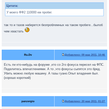
Цитата:
У моего ФФ2 110000 км пробег.
так то и тазов наберется безпроблемных на таком пробеге...былоб
чем хвастать
Ru.Dv
Добавлено:
09 мар 2011, 10:46
Есть ли кто-нибудь на форуме ,кто со 2го фокуса пересел на ФПС.
Поделитесь впечатлениями. А то ,что фокусы сыпятся это бред.
Убить можно любую машину. А тазы гуано.Опыт владения был.
(хорошо короткий)
panzergto
Добавлено:
20 мар 2011, 01:27