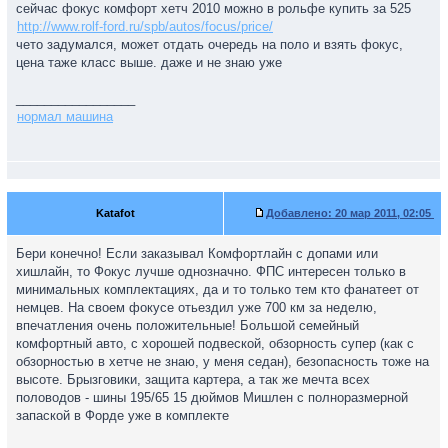
сейчас фокус комфорт хетч 2010 можно в рольфе купить за 525
http://www.rolf-ford.ru/spb/autos/focus/price/
чето задумался, может отдать очередь на поло и взять фокус,
цена таже класс выше. даже и не знаю уже
_________________
нормал машина
Katafot
Добавлено:
20 мар 2011, 02:05
Бери конечно! Если заказывал Комфортлайн с допами или
хишлайн, то Фокус лучше однозначно. ФПС интересен только в
минимальных комплектациях, да и то только тем кто фанатеет от
немцев. На своем фокусе отьездил уже 700 км за неделю,
впечатления очень положительные! Большой семейный
комфортный авто, с хорошей подвеской, обзорность супер (как с
обзорностью в хетче не знаю, у меня седан), безопасность тоже на
высоте. Брызговики, защита картера, а так же мечта всех
половодов - шины 195/65 15 дюймов Мишлен с полноразмерной
запаской в Форде уже в комплекте