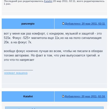
Последний раз редактировалось
Katafot
20 мар 2011, 02:11, всего редактировалось
1 раз.
panzergto
Добавлено:
20 мар 2011, 02:11
вот у меня как раз комфорт, с кондером, музыкой и защитой - это
515к. Фокус -525+ магнитола еще 11к,но на на поло сигнализация
20к. а на фокус 7к.
вообще фокус конечно лучше во всем, чтобы не писали в обзорах
тогоже авторевю. Но факт в том, что уже выпускается третий. и
это что-то напрягает
_________________
нормал машина
Katafot
Добавлено:
20 мар 2011, 02:16