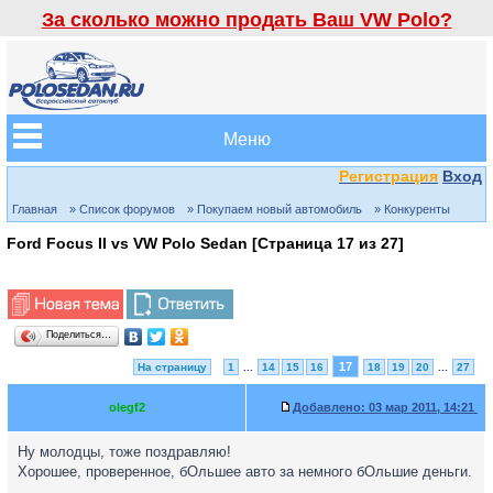
За сколько можно продать Ваш VW Polo?
Меню
Регистрация
Вход
Главная
» Список форумов
» Покупаем новый автомобиль
» Конкуренты
Ford Focus II vs VW Polo Sedan [Страница
17
из
27
]
Поделиться…
17
На страницу
1
...
14
15
16
18
19
20
...
27
olegf2
Добавлено:
03 мар 2011, 14:21
Ну молодцы, тоже поздравляю!
Хорошее, проверенное, бОльшее авто за немного бОльшие деньги.