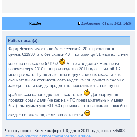
Katafot
Добавлено:
03 мар 2011, 14:36
Paltus писал(а):
Форд Независимость на Алексеевской, 20 т. предоплата ,
ценник 611950, это без скидки 40 т. которая до 31 марта... с ней
конечно повеселее 571950
А что это долго? Я же не из
наличия беру 2010 г., а производства 2011 года... считай 1-2
месяца ждать. Ну не знаю, мне в двух салонах сказали, что
окончательная стоимость авто будет, как он придет в салон с
завода... если скидку продлят то пересчитают с ней, ну на
крайняк сам салон сделает... как то так
Договор купли-
продажи сразу дали (не как на ФПС предварительный у меня
был) там сумма ужо 611950 прописана, что напрягает... как бы в
скидке не отказали, если она останется
Что-то дорого.. Хетч Комфорт 1,6, даже 2011 года, стоит 545000 -
http://www.rolf-ford.ru/moscow/autos/focus/price/