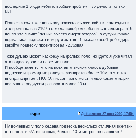
последние 1.5года небыло вообще проблем, Т/о делали только
№1.
Подвеска сх4 тоже поначалу показалась жесткой т.к. сам ездил в
это время на ваз 2109, но когда приобрел себе ниссан альмера n16
понял что значит "пеньки вместо амортизаторов", в сузуки короче
нормальная подвеска в меру жесткая. В ниссане вообще бездарь
какойто подвеску проектировал - дубовая.
Тоже думаю может наскребу на фолькс поло, но гдето я уже читал
что подвеску хаяли на хетче поло.
И вообще заметил что на всех авто эконом класса дубовые
подвески и громадные радиусы разворотов более 10м, а это так
иногда напрягает. ПОЛО, ниссан, рено меган и еще какието марки
все блин с радиусом разворота более 10 м
evgen
Добавлено:
27 июн 2010, 17:59
Ну во-первых у поло седана подвеска несколько отличная все-таки
от поло хэтча!А во-вторых, больше 10ти метров не напрягает!