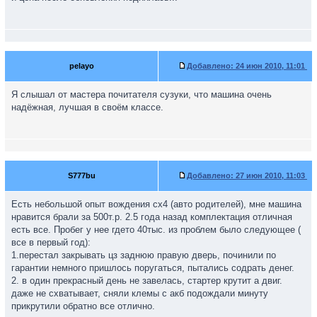
pelayo
Добавлено:
24 июн 2010, 11:01
Я слышал от мастера почитателя сузуки, что машина очень
надёжная, лучшая в своём классе.
S777bu
Добавлено:
27 июн 2010, 11:03
Есть небольшой опыт вождения сх4 (авто родителей), мне машина
нравится брали за 500т.р. 2.5 года назад комплектация отличная
есть все. Пробег у нее гдето 40тыс. из проблем было следующее (
все в первый год):
1.перестал закрывать цз заднюю правую дверь, починили по
гарантии немного пришлось поругаться, пытались содрать денег.
2. в один прекрасный день не завелась, стартер крутит а двиг.
даже не схватывает, сняли клемы с акб подождали минуту
прикрутили обратно все отлично.