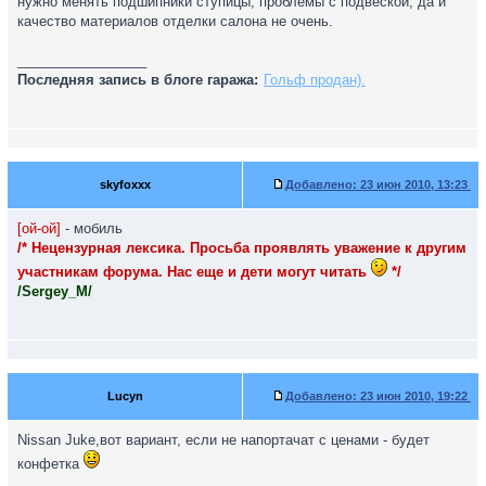
нужно менять подшипники ступицы, проблемы с подвеской, да и
качество материалов отделки салона не очень.
_________________
Последняя запись в блоге гаража:
Гольф продан).
skyfoxxx
Добавлено:
23 июн 2010, 13:23
[ой-ой]
- мобиль
/* Нецензурная лексика. Просьба проявлять уважение к другим
участникам форума. Нас еще и дети могут читать
*/
/Sergey_M/
Lucyn
Добавлено:
23 июн 2010, 19:22
Nissan Juke,вот вариант, если не напортачат с ценами - будет
конфетка