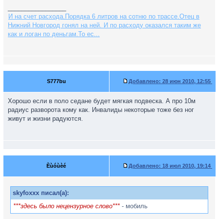
_________________
И на счет расхода.Порядка 6 литров на сотню по трассе.Отец в
Нижний Новгород гонял на ней. И по расходу оказался таким же
как и логан по деньгам.То ес...
S777bu
Добавлено:
28 июн 2010, 12:55
Хорошо если в поло седане будет мягкая подвеска. А про 10м
радиус разворота кому как. Инвалиды некоторые тоже без ног
живут и жизни радуются.
Èùóùèé
Добавлено:
18 июл 2010, 19:14
skyfoxxx писал(а):
***здесь было нецензурное слово***
- мобиль