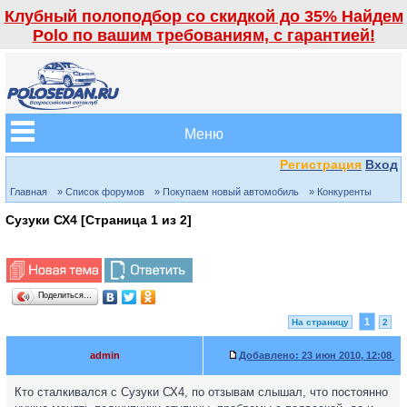
Клубный полоподбор со скидкой до 35% Найдем
Polo по вашим требованиям, с гарантией!
Меню
Регистрация
Вход
Главная
» Список форумов
» Покупаем новый автомобиль
» Конкуренты
Сузуки СХ4 [Страница
1
из
2
]
Поделиться…
1
На страницу
2
admin
Добавлено:
23 июн 2010, 12:08
Кто сталкивался с Сузуки СХ4, по отзывам слышал, что постоянно