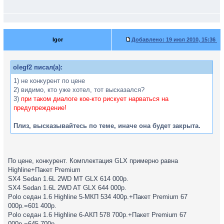
Igor
Добавлено:
19 июл 2010, 15:36
olegf2 писал(а):
1) не конкурент по цене
2) видимо, кто уже хотел, тот высказался?
3)
при таком диалоге кое-кто рискует нарваться на
предупреждение!
Плиз, высказывайтесь по теме, иначе она будет закрыта.
По цене, конкурент. Комплектация GLX примерно равна
Highline+Пакет Premium
SX4 Sedan 1.6L 2WD MT GLX 614 000р.
SX4 Sedan 1.6L 2WD AT GLX 644 000р.
Polo седан 1.6 Highline 5-МКП 534 400р.+Пакет Premium 67
000р.=601 400р.
Polo седан 1.6 Highline 6-АКП 578 700р.+Пакет Premium 67
000р.=645 700р.