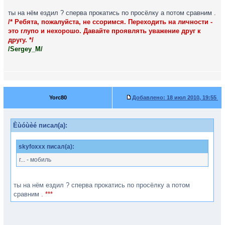
ты на нём ездил ? сперва прокатись по просёлку а потом сравним .
/* Ребята, пожалуйста, не ссоримся. Переходить на личности -
это глупо и нехорошо. Давайте проявлять уважение друг к
другу. */
/Sergey_M/
Yorc80
Добавлено:
18 июл 2010, 19:55
Èùóùèé писал(а):
skyfoxxx писал(а):
г... - мобиль
ты на нём ездил ? сперва прокатись по просёлку а потом
сравним .
***