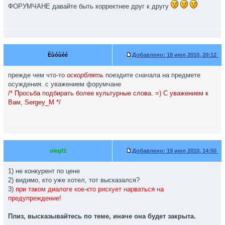
ФОРУМЧАНЕ давайте быть корректнее друг к другу
Èùóùèé
Добавлено:
18 июл 2010, 20:12
прежде чем что-то
оскорблять
поездите сначала на предмете
осуждения. с уважением форумчане
/* Просьба подбирать более культурные слова. =) С уважением к
Вам, Sergey_M */
olegf2
Добавлено:
19 июл 2010, 14:50
1) не конкурент по цене
2) видимо, кто уже хотел, тот высказался?
3)
при таком диалоге кое-кто рискует нарваться на
предупреждение!
Плиз, высказывайтесь по теме, иначе она будет закрыта.