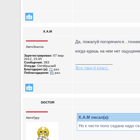
X.A.M
Да, пожалуй погорячился...точне
АвтоЗнаток
когда едешь на нем нет ощущения 
Зарегистрирован:
07 мар
2012, 15:45
_________________
Сообщения:
383
Откуда:
Октябрьский
Все таки б класс.
Благодарил (а):
71
раз.
Поблагодарили:
85
раз.
DOCTOR
X.A.M писал(а):
АвтоГуру
Но к чести поло седана надо ск