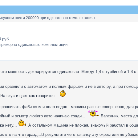
тигуаном почти 200000 при одинаковых комплектациях
 руб.
примерно одинаковые комплектации.
 что мощность декларируется одинаковая..Между 1,4 с турбиной и 1,8 с т
и сравнили с автоматом и полным фаршем и не в авто ру, а при помощи
На вкус и цвет как говорится...
сравнивать фаби хэтч и поло седан...машины разные совершенно, для р
ейный и осмотр любого авто начинаю сзади...
Багажник, места дл
ка нету...
А остальном машина не плохая, знакомый работал в боше
х кто на что горазд...В результате чего тачанку эту окрестили не убив