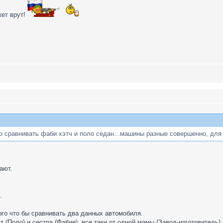
жет врут!
 сравнивать фаби хэтч и поло седан...машины разные совершенно, для 
ают.
.
того что бы сравнивать два данных автомобиля.
ат (Поло) и сестра (Фабия), все таки от одной мамы (Завод-изготовитель)