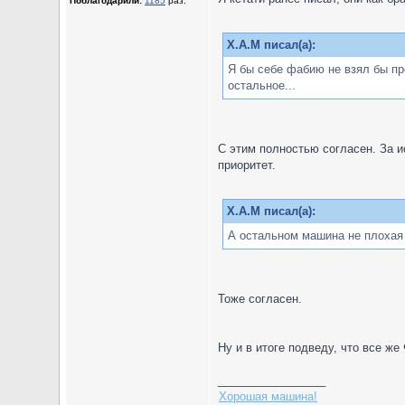
Поблагодарили:
1185
раз.
X.A.M писал(а):
Я бы себе фабию не взял бы пр
остальное...
С этим полностью согласен. За и
приоритет.
X.A.M писал(а):
А остальном машина не плохая
Тоже согласен.
Ну и в итоге подведу, что все ж
_________________
Хорошая машина!