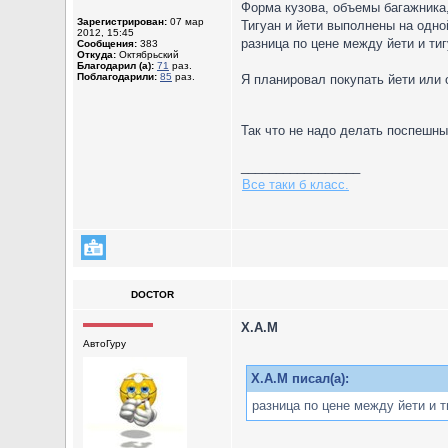
Форма кузова, объемы багажника, 
Зарегистрирован:
07 мар
Тигуан и йети выполнены на одно
2012, 15:45
разница по цене между йети и тиг
Сообщения:
383
Откуда:
Октябрьский
Благодарил (а):
71
раз.
Поблагодарили:
85
раз.
Я планировал покупать йети или 
Так что не надо делать поспешны
_________________
Все таки б класс.
DOCTOR
X.A.M
АвтоГуру
X.A.M писал(а):
разница по цене между йети и 