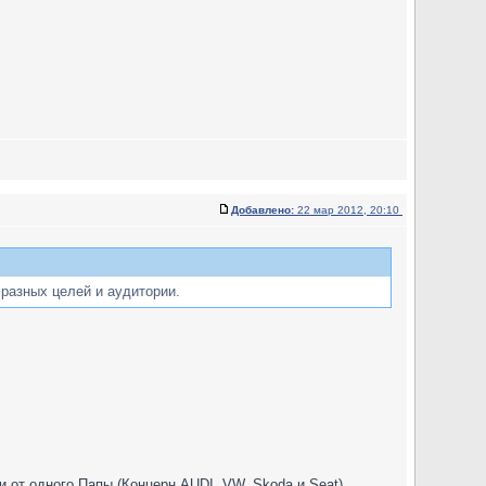
Добавлено:
22 мар 2012, 20:10
разных целей и аудитории.
 и от одного Папы (Концерн AUDI, VW, Skoda и Seat).