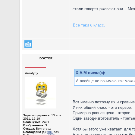
стали говорят ржавеют они... Мо
_________________
Все таки б класс.
DOCTOR
X.A.M писал(а):
АвтоГуру
А вообще не понимаю как можно
Вот именно поэтому их и сравнив
У них общий класс - это первое.
Примерно равная цена - второе.
Зарегистрирован:
13 ноя
Один завод-изготовитель - третье
2011, 15:19
Сообщения:
2401
Изображения:
3
Откуда:
Волгоград
Хотя бы этого уже хватает, для 
Благодарил (а):
681
раз.
Я кстати ранее писал, они как бр