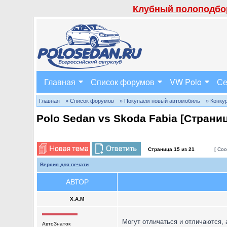
Клубный полоподбор
Главная
Список форумов
VW Polo
Се
Главная
» Список форумов
» Покупаем новый автомобиль
» Конку
Polo Sedan vs Skoda Fabia [Страни
Страница
15
из
21
[ Соо
Версия для печати
АВТОР
X.A.M
Могут отличаться и отличаются, а
АвтоЗнаток