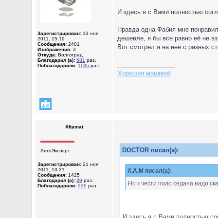
И здесь я с Вами полностью сог
Правда одна Фабия мне понравила
Зарегистрирован:
13 ноя
дешевле, я бы все равно её не вз
2011, 15:19
Сообщения:
2401
Вот смотрел я на неё с разных сто
Изображения:
3
Откуда:
Волгоград
Благодарил (а):
681
раз.
_________________
Поблагодарили:
1185
раз.
Хорошая машина!
Aftamat
DOCTOR писал(а):
АвтоЭксперт
Зарегистрирован:
21 ноя
2011, 10:21
X.A.M писал(а):
Сообщения:
1425
Благодарил (а):
89
раз.
Но к чести поло седана надо ска
Поблагодарили:
226
раз.
И здесь я с Вами полностью со