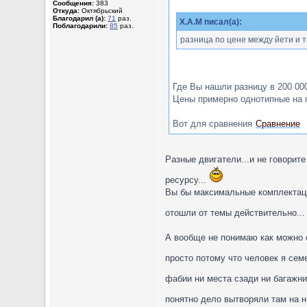
Сообщения:
383
Откуда:
Октябрьский
Благодарил (а):
71
раз.
X.A.M писал(а):
Поблагодарили:
85
раз.
разница по цене между йети и 
Где Вы нашли разницу в 200 000
Цены примерно однотипные на 
Вот для сравнения
Сравнение
Разные двигатели...и не говорите
ресурсу...
Вы бы максимальные комплектаци
отошли от темы действительно... 
А вообще не понимаю как можно 
просто потому что человек я сем
фабии ни места сзади ни багажни
понятно дело вытворяли там на ни