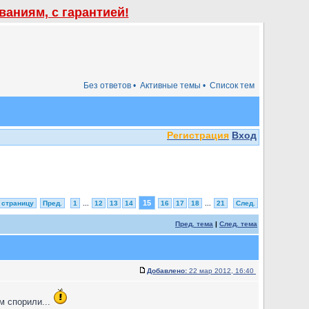
аниям, с гарантией!
Без ответов •
Активные темы •
Список тем
Регистрация
Вход
15
 страницу
Пред.
1
...
12
13
14
16
17
18
...
21
След.
Пред. тема
|
След. тема
Добавлено:
22 мар 2012, 16:40
м спорили...