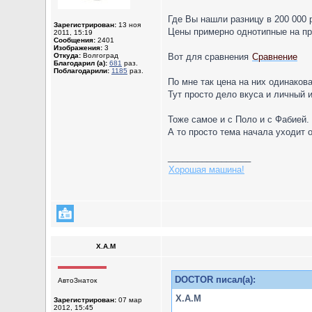
Где Вы нашли разницу в 200 000 
Зарегистрирован:
13 ноя
Цены примерно однотипные на пр
2011, 15:19
Сообщения:
2401
Изображения:
3
Откуда:
Волгоград
Вот для сравнения
Сравнение
Благодарил (а):
681
раз.
Поблагодарили:
1185
раз.
По мне так цена на них одинаков
Тут просто дело вкуса и личный 
Тоже самое и с Поло и с Фабией.
А то просто тема начала уходит 
_________________
Хорошая машина!
X.A.M
DOCTOR писал(а):
АвтоЗнаток
X.A.M
Зарегистрирован:
07 мар
2012, 15:45