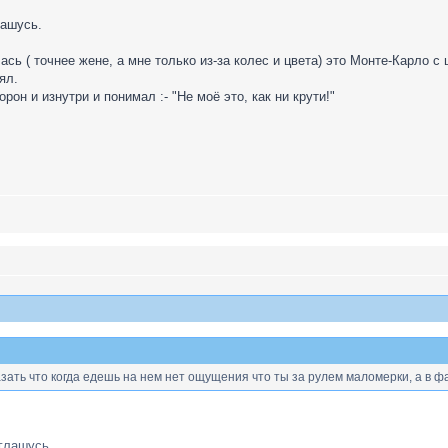
лашусь.
сь ( точнее жене, а мне только из-за колес и цвета) это Монте-Карло с 
ял.
рон и изнутри и понимал :- "Не моё это, как ни крути!"
зать что когда едешь на нем нет ощущения что ты за рулем маломерки, а в фаби
глашусь.