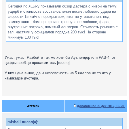
Сегодня по ящику показывали обзор дастера с нивой на тему:
ущерб и стоимость восстановления после лобового удара на
скорости 15 км/ч с перекрытием, итог не утешителен: под
замену капот, бампер, крыло, треснувшее лобовое, фара,
внутренние потроха, помятый лонжерон. Стоимость ремонта с
зап. частями у официалов порядка 200 тыс! На стороне
минимум 100 тыс!
Ужас, ужас. Разбейте так же хотя бы Аутлендер или РАВ-4, от
цифры вообще прослезитесь.[/quote]
У них цена выше, да и безопасность на 5 баллов не то что у
камикадзе дустера.
Azzteck
Добавлено:
09 дек 2012, 16:20
mishail писал(а):