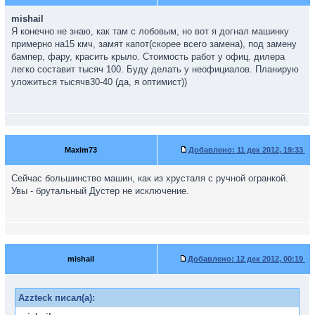
mishail
Я конечно не знаю, как там с лобовым, но вот я догнал машинку
примерно на15 кмч, замят капот(скорее всего замена), под замену
бампер, фару, красить крыло. Стоимость работ у офиц. дилера
легко составит тысяч 100. Буду делать у неофициалов. Планирую
уложиться тысячв30-40 (да, я оптимист))
Maxim73
Добавлено:
11 дек 2012, 19:33
Сейчас большинство машин, как из хрусталя с ручной огранкой.
Увы - брутальный Дустер не исключение.
mishail
Добавлено:
12 дек 2012, 00:19
Azzteck писал(а):