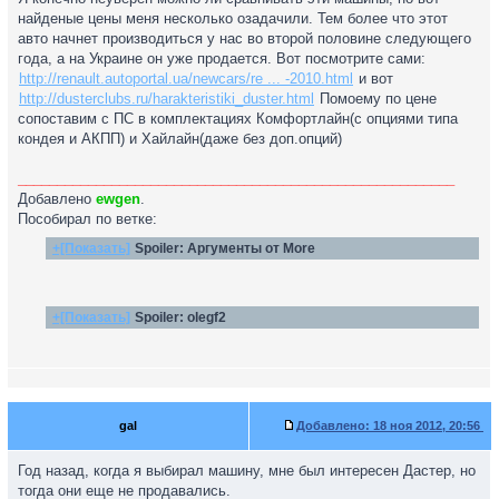
найденые цены меня несколько озадачили. Тем более что этот
авто начнет производиться у нас во второй половине следующего
года, а на Украине он уже продается. Вот посмотрите сами:
http://renault.autoportal.ua/newcars/re ... -2010.html
и вот
http://dusterclubs.ru/harakteristiki_duster.html
Помоему по цене
сопоставим с ПС в комплектациях Комфортлайн(с опциями типа
кондея и АКПП) и Хайлайн(даже без доп.опций)
________________________________________________________
Добавлено
ewgen
.
Пособирал по ветке:
+[Показать]
Spoiler:
Аргументы от More
+[Показать]
Spoiler:
olegf2
gal
Добавлено:
18 ноя 2012, 20:56
Год назад, когда я выбирал машину, мне был интересен Дастер, но
тогда они еще не продавались.