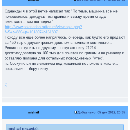
Однажды я в этой ветке написал так "По теме, машинка все же
понравилась, дождусь тестдрайва и выжду время спада
ажиотажа... там поглядим."
http://www.polosedan.ru/forum/viewtopic.php?
f=5&t=880&p=161807#p161807
Походу все еще более напряглось, очередь, как будто его продают
за 450 тыр с двухлитровым двиглом в полнолм комплекте...
Решил поступить по другому... покупаю ниву 21214
десятигодовалую за 100 тыр для покатек по грибам и на рыбалку и
оставляю полкана для остальных повседневных "утех".
пс Соскучился по лежанием под машинкой по локоть в масле...
ностальгия... беру нивку...
_________________
:)
mishail
Добавлено:
05 дек 2012, 20:35
mishail писал(а):