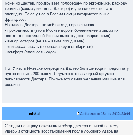
Конечно Дастер, проигрывает полоседану по эргономике, расходу
топлива (кроме дизеля на Дастере) и управляемости - это
очевидно. Плюс у нас в России немцы котируются выше
французов.
Но плюсы Дастера, на мой взгляд перевешивают:
- проходимость (это в Москве дороги более-менее и зимой их
чистят, а в остальной России вместо дорог направления)
- выбор моторов (не забывайте про дизель)
- универсальность (перевозка крупногабаритов)
- комфорт (плавность хода)
PS. У нас в Ижевске очередь на Дастер больше года и предоплату
нужно вносить 200 тысяч. Я думаю это наглядный аргумент
популярности Дастера. Похоже это самая желанная машина для
россиян.
mishail
Добавлено:
18 ноя 2012, 23:04
Сегодня по ящику показывали обзор дастера с нивой на тему:
ущерб и стоимость восстановления после лобового удара на