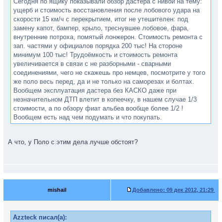
Сегодня по ящику показывали обзор дастера с нивой на тему:
ущерб и стоимость восстановления после лобового удара на
скорости 15 км/ч с перекрытием, итог не утешителен: под
замену капот, бампер, крыло, треснувшее лобовое, фара,
внутренние потроха, помятый лонжерон. Стоимость ремонта с
зап. частями у официалов порядка 200 тыс! На стороне
минимум 100 тыс! Трудоёмкость и стоимость ремонта
увеличивается в связи с не разборными - сварными
соединениями, чего не скажешь про немцев, посмотрите у того
же поло весь перед, да и не только на саморезах и болтах.
Вообщем эксплуатация дастера без КАСКО даже при
незначительном ДТП влетит в копеечку, в нашем случае 1/3
стоимости, а по обзору фиат альбеа вообще более 1/2 !
Вообщем есть над чем подумать и что покупать.
А что, у Поло с этим дела лучше обстоят?
mishail
Добавлено:
09 дек 2012, 21:29
Azzteck писал(а):