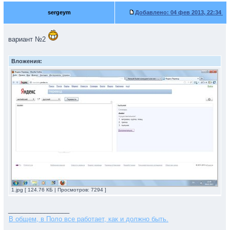
sergeym
Добавлено:
04 фев 2013, 22:34
вариант №2
Вложения:
1.jpg [ 124.76 КБ | Просмотров: 7294 ]
_________________
В общем, в Поло все работает, как и должно быть.