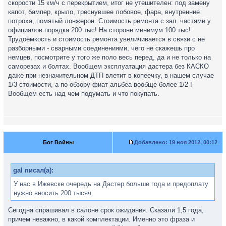
скорости 15 км/ч с перекрытием, итог не утешителен: под замену
капот, бампер, крыло, треснувшее лобовое, фара, внутренние
потроха, помятый лонжерон. Стоимость ремонта с зап. частями у
официалов порядка 200 тыс! На стороне минимум 100 тыс!
Трудоёмкость и стоимость ремонта увеличивается в связи с не
разборными - сварными соединениями, чего не скажешь про
немцев, посмотрите у того же поло весь перед, да и не только на
саморезах и болтах. Вообщем эксплуатация дастера без КАСКО
даже при незначительном ДТП влетит в копеечку, в нашем случае
1/3 стоимости, а по обзору фиат альбеа вообще более 1/2 !
Вообщем есть над чем подумать и что покупать.
Бог Войны
Добавлено:
19 ноя 2012, 00:12
gal писал(а):
У нас в Ижевске очередь на Дастер больше года и предоплату
нужно вносить 200 тысяч.
Сегодня спрашивал в салоне срок ожидания. Сказали 1,5 года,
причем неважно, в какой комплектации. Именно это фраза и