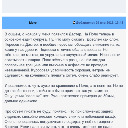
More
Добавлено:
29 янв 2013, 13:48
В общем, с ноября у меня появился Дастер. На Поло теперь в
основном ездит супруга. Ну, что могу сказать. Доволен как слон.
Пересев на Дастер, я вообще перестал обращать внимание на то,
какие у нас дороги. Подвеска отлично сбалансирована. Не
жёсткая, не мягкая, но упругая как каучуковый мячик. Неровности
сглатывает шикарно. Поло жёстче в разы, на нём каждая
поперечная трещина или выбоина в асфальте не проходит
незамеченной. Куросовая устойчивость хорошая, ветром не
сдувается, на колейность плевать хотел, очень слабо реагирует.
Управляемость чуть хуже по сравнению с Поло, это понятно. Но не
до такой степени, чтобы это было прям вот так уж заметно.
Ощущения "валенка" нет. Руль потяжелее примерно до 80кмч,
дальше одинаково.
Про объём писать не буду, понятно, что при сложеных задних
сиденьях спокойно влезает холодильник или небольшой шкаф.
Очень понравилась погрузочная площадка, у неё нет заднего
бортика. Если надо выгрузить что-то очень тяжёлое, не надо