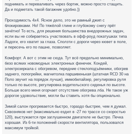
поднимать и переваливать через бортик, можно просто стащить.
Да и подметать такой багажник удобно.))
Проходимость 4х4. Ясное дело, это не рамный джип с
блокировками. Но! По тяжёлой глине и глубокому снегу прёт
зачётно! То есть, для решения большинства внедорожных задач,
если вы не собираетесь участвовать в офф-роуд покатушках типа
Ладоги, его хватит за глаза. Сползти с дороги через кювет в поле,
и пересечь его по пашне, позволяет.
Комфорт. А вот с этим не сюда. Тут всё предельно минимально,
безо всяких новомодных электронных фенечек. Кондей,
электрозеркала с обогревом, передние стеклоподъёмники, обогрев
заднего, попогрейки, магнитолка паршивенькая (штатная RCD 30 на
Поло звучит на порядок лучше), иммобилайзер, регулировка руля
только по высоте, регулировка водительского сиденья по высоте.
Больше всего меня огорчает отсутствие обогрева лба. Не такое уж
дорогое удовольствие, могли бы ставить хотя бы опционально.
Зимой салон прогревается быстро, гораздо быстрее, чем я думал.
Сквозняков нет (максимально ездил в -27 по трассе со скоростью
120), выстужается при заглушенном двигателе не быстро. Печка
хорошая. Из 6-ти положений скорости вентилятора, пользовался
максимум тройкой.