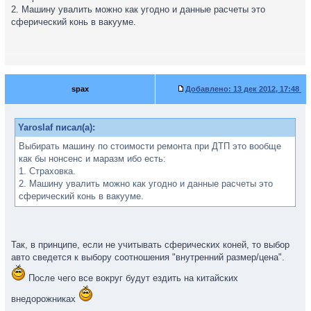
2. Машину увалить можно как угодно и данные расчеты это
сферический конь в вакууме.
spax
Добавлено:
13 дек 2012, 17:48
Yaroslaf писал(а):
Выбирать машину по стоимости ремонта при ДТП это вообще
как бы нонсенс и маразм ибо есть:
1. Страховка.
2. Машину увалить можно как угодно и данные расчеты это
сферический конь в вакууме.
Так, в принципе, если не учитывать сферических коней, то выбор
авто сведется к выбору соотношения "внутренний размер/цена".
После чего все вокруг будут ездить на китайских
внедорожниках