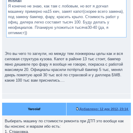
mishail
Я конечно не знаю, как там с лобовым, но вот я догнал
машинку примерно на15 кмч, замят капот(скорее всего замена),
под замену бампер, фару, красить крыло. Стоимость работ у
офиц. дилера легко составит тысяч 100. Буду делать у
неофициалов. Планирую уложиться тысячв30-40 (да, я
оптимист))
Это вы чего то загнули, но между тем лонжероны целы как и вся
силовая структура кузова. Капот в районе 13 тыс стоит, бампер
явно дешевле про фару я вообще не говорю, покраска с работой
максимум 20. Официалы красили потёртый бампер 5 тыс, менял
дверь помятую арой 30 тыс всё по страховой и у диллера БМВ.
какие 100 тыс вам приснились....
Yaroslaf
Добавлено:
12 дек 2012, 23:14
Выбирать машину по стоимости ремонта при ДТП это вообще как
бы нонсенс и маразм ибо есть:
1. Страховка.