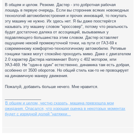
В общем и целом. Резюме. Дастер - это добротная рабочая
лошадь в первую очередь. Если вы сторонник всяких новомодных
технологий автомобилестроения и прочих инноваций, то покупать
эту машину не нужно. Их здесь нет. Я бы даже поостерёгся
называть эту машину словом "кроссовер", потому что реальность
будет достаточно далека от ассоциаций, вызываемых у
подавляющего большинства этим словом. Дастер оставляет
ощущение некоей промежуточной точки, на пути от ГАЗ-69 к
современному комфортно-технологичному автомобилю. Ретивые
гонщики также могут спокойно проходить мимо. Даже с двигателем
2.0 характер Дастера напоминает Волгу с 402 мотором, или
УАЗ-469. Не "один-в один" естественно, динамика там есть добрая,
особенно от 3500 оборотов. Но общий стиль как-то не провоцирует
на динамичную манеру движения.
Пожалуй, добавить больше нечего. Мне нравится.
_________________
В общем и целом, честно сказать, машина превзошла мои
ожидания. Опасался, что хорошая оценка в некоторых моментах
будет с изрядной долей "натяжки...