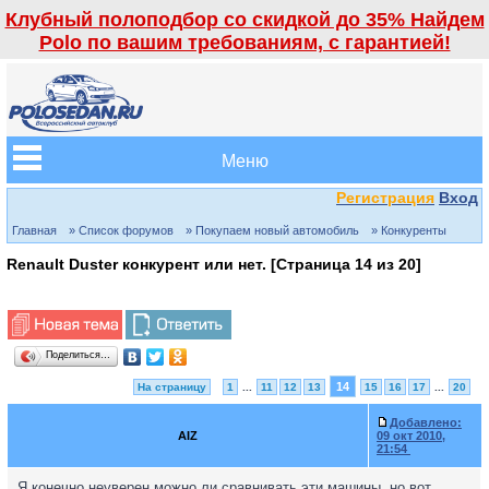
Клубный полоподбор со скидкой до 35% Найдем
Polo по вашим требованиям, с гарантией!
Меню
Регистрация
Вход
Главная
» Список форумов
» Покупаем новый автомобиль
» Конкуренты
Renault Duster конкурент или нет. [Страница
14
из
20
]
Поделиться…
14
На страницу
1
...
11
12
13
15
16
17
...
20
Добавлено:
AIZ
09 окт 2010,
21:54
Я конечно неуверен можно ли сравнивать эти машины, но вот