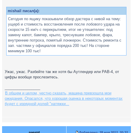
mishail писал(а):
Сегодня по ящику показывали обзор дастера с нивой на тему:
ущерб и стоимость восстановления после лобового удара на
скорости 15 км/ч с перекрытием, итог не утешителен: под
замену капот, бампер, крыло, треснувшее лобовое, фара,
внутренние потроха, помятый лонжерон. Стоимость ремонта с
зап. частями у официалов порядка 200 тыс! На стороне
минимум 100 тыс!
Ужас, ужас. Разбейте так же хотя бы Аутлендер или РАВ-4, от
цифры вообще прослезитесь.
_________________
В общем и целом, честно сказать, машина превзошла мои
ожидания. Опасался, что хорошая оценка в некоторых моментах
будет с изрядной долей "натяжки...
panstd
Добавлено:
28 ноя 2012, 20:32