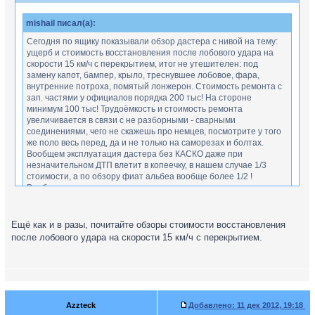
mishail писал(а):
Сегодня по ящику показывали обзор дастера с нивой на тему:
ущерб и стоимость восстановления после лобового удара на
скорости 15 км/ч с перекрытием, итог не утешителен: под
замену капот, бампер, крыло, треснувшее лобовое, фара,
внутренние потроха, помятый лонжерон. Стоимость ремонта с
зап. частями у официалов порядка 200 тыс! На стороне
минимум 100 тыс! Трудоёмкость и стоимость ремонта
увеличивается в связи с не разборными - сварными
соединениями, чего не скажешь про немцев, посмотрите у того
же поло весь перед, да и не только на саморезах и болтах.
Вообщем эксплуатация дастера без КАСКО даже при
незначительном ДТП влетит в копеечку, в нашем случае 1/3
стоимости, а по обзору фиат альбеа вообще более 1/2 !
Вообщем есть над чем подумать и что покупать.
А что, у Поло с этим дела лучше обстоят?
Ещё как и в разы, почитайте обзоры стоимости восстановления
после лобового удара на скорости 15 км/ч с перекрытием.
Azzteck
Добавлено:
11 дек 2012, 19:18