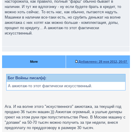
насторожила, как правило, полный "фарш" обычно бывает в
наличии. И тут же вдлогонку - ну если будете брать в кредит, то
можно хоть сейчас. То есть нас, как обычно, пытаются надуть.
Машинки в наличии все-таки есть, но срубить деньжат на волне
ажиотажа с них хотят как можно больше - комплектация, допы,
процент по кредиту... А ажиотаж-то этот фактически
искусственный.
More
Добавлено:
28 ноя 2012, 20:07
Бог Войны писал(а):
А ажиотаж-то этот фактически искусственный.
Ага. И на волне этого "искуственного" ажиотажа, за текущий год
продано 36 тысяч машин.))) Ажиотаж огромный, а ушлые дилеры
греют на этом руки при попустительстве Рено. В Москве машину с
"допами" на 50-70 тысяч можно получить за три недели, внеся
предоплату по преддоговору в размере 30 тысяч.