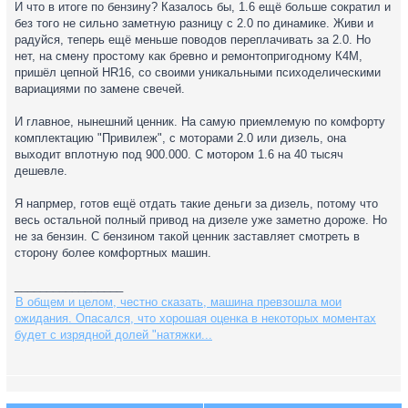
И что в итоге по бензину? Казалось бы, 1.6 ещё больше сократил и
без того не сильно заметную разницу с 2.0 по динамике. Живи и
радуйся, теперь ещё меньше поводов переплачивать за 2.0. Но
нет, на смену простому как бревно и ремонтопригодному К4М,
пришёл цепной HR16, со своими уникальными психоделическими
вариациями по замене свечей.
И главное, нынешний ценник. На самую приемлемую по комфорту
комплектацию "Привилеж", с моторами 2.0 или дизель, она
выходит вплотную под 900.000. С мотором 1.6 на 40 тысяч
дешевле.
Я напрмер, готов ещё отдать такие деньги за дизель, потому что
весь остальной полный привод на дизеле уже заметно дороже. Но
не за бензин. С бензином такой ценник заставляет смотреть в
сторону более комфортных машин.
_________________
В общем и целом, честно сказать, машина превзошла мои
ожидания. Опасался, что хорошая оценка в некоторых моментах
будет с изрядной долей "натяжки...