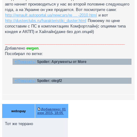
авто начнет производиться у нас во второй половине следующего
года, а на Украине он уже продается. Вот посмотрите сами:
http://renault.autoportal.ua/newcars/re ... -2010.html
и вот
http://dusterclubs.ru/harakteristiki_duster.html
Помоему по цене
сопоставим с ПС в комплектациях Комфортлайн(с опциями типа
кондея и АКПП) и Хайлайн(даже без доп.опций)
________________________________________________________
Добавлено
ewgen
.
Пособирал по ветке:
+[Показать]
Spoiler:
Аргументы от More
+[Показать]
Spoiler:
olegf2
Добавлено:
01
webspay
июн 2015, 18:05
Тот же террано