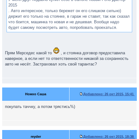
2015
. Авто интересное, только бережет он его слишком сильно)
держит его только на стоянке, в гараж не ставит, так как сказал
что боится, машинка то новая и не дешевая. Вообще надо
будет самому посмотреть авто, попробовать проехаться.
Прям Мерседес какой то
, и стоянка договор предоставила
наверное, а если нет то ответственности никакой за сохранность
авто не несёт. Застраховал хоть свой тарантас?
Ножко Саша
Добавлено:
26 окт 2015, 15:41
покупать таччку, а потом трястись%)
reyder
Добавлено:
26 окт 2015, 18:38