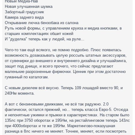
Новый Медиа-Нав
Новая улучшенная шумка
Забортный градусник
Камера заднего вида
Открывание лючка бензобака из салона
Руль новой формы, с управлением круиза и медиа кнопками, в
старших комплектациях обшит кожей
И "дуделка" теперь как у людей, на руле...
Чего-то там ещё всякого, не помню подробно. Плюс появилась
возможность дозаказывать целую россыпь штатных аксессуаров,
от сувенирки до внешнего и внутреннего дизайна и улучшайзинга,
защит под днище, и всего прочего, что сейчас предлагают
маленькие разрозненные фирмочки. Ценник при этом достаточно
гуманный по каталогам.
С новым дизелем всё вкусно. Теперь 109 лошадей вместо 90, и
240Нм момента.
А вот с бензиновыми движками, не всё так радужно. 2.0
фактически, остался прежний, но... теперь класса Евро-5. Отсюда
и непонятные ужимки и прыжки в характеристиках. На старом было
135лс при 3750 оборотах и 195Нм, на рестайлинговом теперь 143лс
при 4000оборотах и те же 195Нм. Маркетингово-показушная
разница в 8лс ничего не меняет. Точнее, меняет, если посмотреть