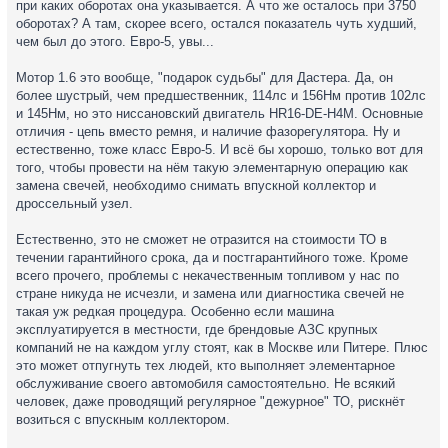
при каких оборотах она указывается. А что же осталось при 3750
оборотах? А там, скорее всего, остался показатель чуть худший,
чем был до этого. Евро-5, увы...
Мотор 1.6 это вообще, "подарок судьбы" для Дастера. Да, он
более шустрый, чем предшественник, 114лс и 156Нм против 102лс
и 145Нм, но это ниссановский двигатель HR16-DE-H4M. Основные
отличия - цепь вместо ремня, и наличие фазорегулятора. Ну и
естественно, тоже класс Евро-5. И всё бы хорошо, только вот для
того, чтобы провести на нём такую элементарную операцию как
замена свечей, необходимо снимать впускной коллектор и
дроссельный узел.
Естественно, это не сможет не отразится на стоимости ТО в
течении гарантийного срока, да и постгарантийного тоже. Кроме
всего прочего, проблемы с некачественным топливом у нас по
стране никуда не исчезли, и замена или диагностика свечей не
такая уж редкая процедура. Особенно если машина
эксплуатируется в местности, где брендовые АЗС крупных
компаний не на каждом углу стоят, как в Москве или Питере. Плюс
это может отпугнуть тех людей, кто выполняет элементарное
обслуживание своего автомобиля самостоятельно. Не всякий
человек, даже проводящий регулярное "дежурное" ТО, рискнёт
возиться с впускным коллектором.