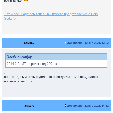
вот и думай
_________________
Вот и всё. Надеюсь теперь вы имеете представление о Polo
Sedan'е.
атырау
Добавлено:
12 янв 2021, 13:52
ОлегV писал(а):
2014 2.0, MT , пробег под 200 т.к
,
он что , день и ночь ездил, что некогда было менять/долить/
проверить масло?
lalalal77
Добавлено:
12 янв 2021, 14:52