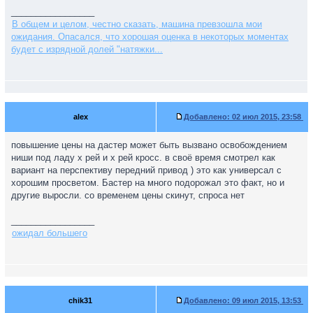
_________________
В общем и целом, честно сказать, машина превзошла мои
ожидания. Опасался, что хорошая оценка в некоторых моментах
будет с изрядной долей "натяжки...
alex
Добавлено:
02 июл 2015, 23:58
повышение цены на дастер может быть вызвано освобождением
ниши под ладу х рей и х рей кросс. в своё время смотрел как
вариант на перспективу передний привод ) это как универсал с
хорошим просветом. Бастер на много подорожал это факт, но и
другие выросли. со временем цены скинут, спроса нет
_________________
ожидал большего
chik31
Добавлено:
09 июл 2015, 13:53