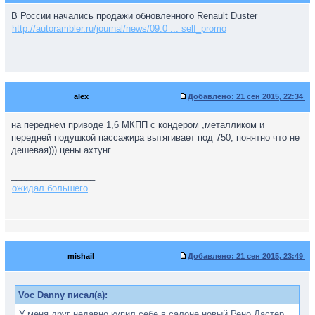
В России начались продажи обновленного Renault Duster
http://autorambler.ru/journal/news/09.0 ... self_promo
alex
Добавлено:
21 сен 2015, 22:34
на переднем приводе 1,6 МКПП с кондером ,металликом и
передней подушкой пассажира вытягивает под 750, понятно что не
дешевая))) цены ахтунг
_________________
ожидал большего
mishail
Добавлено:
21 сен 2015, 23:49
Voc Danny писал(а):
У меня друг недавно купил себе в салоне новый Рено Дастер