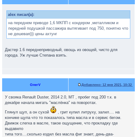
alex писал(а):
на переднем приводе 1,6 МКПП с кондером ,металликом и
передней подушкой пассажира вытягивает под 750, понятно что
не дешевая))) цены ахтунг
Дастер 1.6 переднеприводный, овощь из овощей, чисто для
города. Уж лучше Степана взять.
ОлегV
Добавлено:
12 янв 2021, 10:32
У свояка Renault Duster, 2014 2.0, MT , пробег под 200 т.к. в
декабре начала мигать "маслёнка" на поворотах.
Глянул щуп, а он сухой
, грит купил литруху, залил.... на
кончике щупа что то показалось типа масла и в сервис бегом.
Движок слегка в масле, такое ощущение, что прокладку где
выдавило
типа того....сколько ездил без масла фиг знает, день-два-