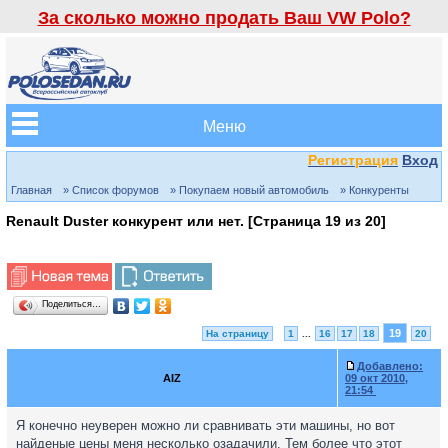
За сколько можно продать Ваш VW Polo?
Меню
Регистрация
Вход
Главная
» Список форумов
» Покупаем новый автомобиль
» Конкуренты
Renault Duster конкурент или нет. [Страница
19
из
20
]
Поделиться…
19
На страницу
1
...
16
17
18
20
Добавлено:
AIZ
09 окт 2010,
21:54
Я конечно неуверен можно ли сравнивать эти машины, но вот
найденые цены меня несколько озадачили. Тем более что этот