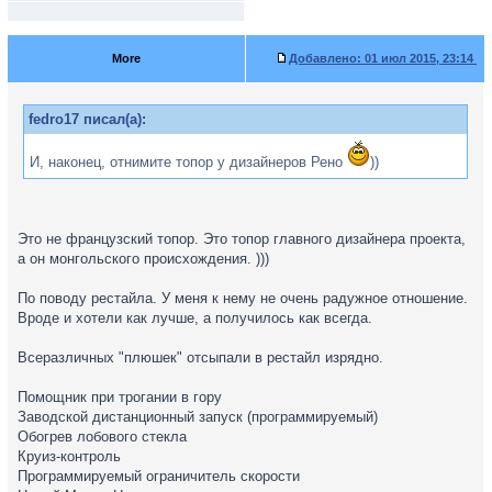
More
Добавлено:
01 июл 2015, 23:14
fedro17 писал(а):
И, наконец, отнимите топор у дизайнеров Рено
))
Это не французский топор. Это топор главного дизайнера проекта,
а он монгольского происхождения. )))
По поводу рестайла. У меня к нему не очень радужное отношение.
Вроде и хотели как лучше, а получилось как всегда.
Всеразличных "плюшек" отсыпали в рестайл изрядно.
Помощник при трогании в гору
Заводской дистанционный запуск (программируемый)
Обогрев лобового стекла
Круиз-контроль
Программируемый ограничитель скорости