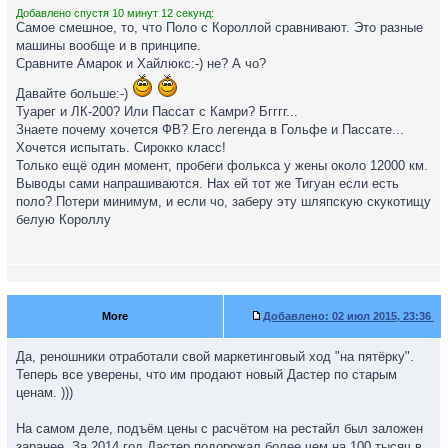
Добавлено спустя 10 минут 12 секунд:
Самое смешное, то, что Поло с Короллой сравнивают. Это разные
машины вообще и в принципе.
Сравните Амарок и Хайлюкс:-) не? А чо?
Давайте больше:-)
Туарег и ЛК-200? Или Пассат с Камри? Бгггг...
Знаете почему хочется ФВ? Его легенда в Гольфе и Пассате...
Хочется испытать. Сирокко класс!
Только ещё один момент, пробеги фолькса у жены около 12000 км.
Выводы сами напрашиваются. Нах ей тот же Тигуан если есть
поло? Потери минимум, и если чо, заберу эту шляпскую скукотищу
белую Короллу
More
Добавлено:
02 июл 2015, 23:36
Да, реношники отработали свой маркетинговый ход "на пятёрку".
Теперь все уверены, что им продают новый Дастер по старым
ценам. )))
На самом деле, подъём цены с расчётом на рестайл был заложен
заранее. За 2014 год Дастер подорожал более чем на 100 тысяч в