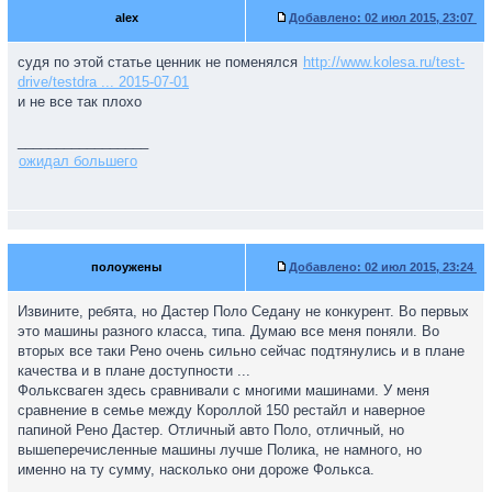
alex
Добавлено:
02 июл 2015, 23:07
судя по этой статье ценник не поменялся
http://www.kolesa.ru/test-
drive/testdra ... 2015-07-01
и не все так плохо
_________________
ожидал большего
полоужены
Добавлено:
02 июл 2015, 23:24
Извините, ребята, но Дастер Поло Седану не конкурент. Во первых
это машины разного класса, типа. Думаю все меня поняли. Во
вторых все таки Рено очень сильно сейчас подтянулись и в плане
качества и в плане доступности ...
Фольксваген здесь сравнивали с многими машинами. У меня
сравнение в семье между Короллой 150 рестайл и наверное
папиной Рено Дастер. Отличный авто Поло, отличный, но
вышеперечисленные машины лучше Полика, не намного, но
именно на ту сумму, насколько они дороже Фолькса.