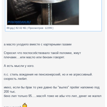
88.jpg [ 82.02 КБ | Просмотров: 12299 ]
а масло уходило вместе с картерными газами
Спросил что поспособствовало такой поломке, жмут
плечами....или масло или бензин говорят.
А есть мысли у кого.
п.с. стиль вождения не пенсионерский, но и не агрессивный.
скорость любит.
имхо, если бы брак то уже давно бы "вылез" пробег напомню под
200 тыс.
бенз лил только 95.....маслА тоже не абы что лил, денег не жалел