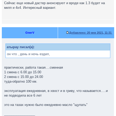
Сейчас еще новый дастер анонсируют и вроде как 1.3 будет на
мкпп и 4х4. Интересный вариант.
ОлегV
Добавлено:
20 янв 2021, 11:31
атырау писал(а):
он что , день и ночь ездил,
практически, работа такая....сменная
1 смена с 6.00 до 15.00
2 смена с 15.00 до 24.00
туда-обратно 100 км.
эксплуатация ежедневная, в хвост и в гриву, что называется.....и
не подводила все 6 лет
это на тазах нужно было ежедневно масло "щупать"
_________________