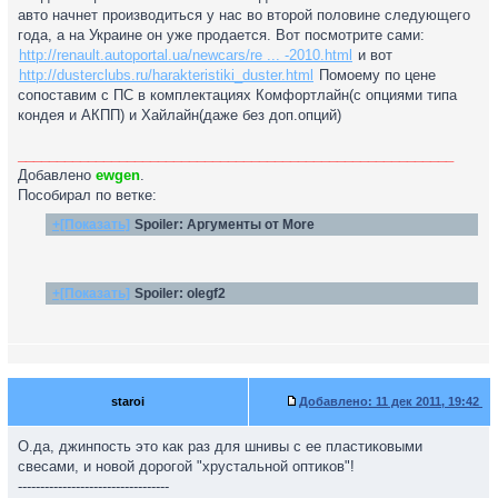
авто начнет производиться у нас во второй половине следующего
года, а на Украине он уже продается. Вот посмотрите сами:
http://renault.autoportal.ua/newcars/re ... -2010.html
и вот
http://dusterclubs.ru/harakteristiki_duster.html
Помоему по цене
сопоставим с ПС в комплектациях Комфортлайн(с опциями типа
кондея и АКПП) и Хайлайн(даже без доп.опций)
________________________________________________________
Добавлено
ewgen
.
Пособирал по ветке:
+[Показать]
Spoiler:
Аргументы от More
+[Показать]
Spoiler:
olegf2
staroi
Добавлено:
11 дек 2011, 19:42
О.да, джинпость это как раз для шнивы с ее пластиковыми
свесами, и новой дорогой "хрустальной оптиков"!
----------------------------------