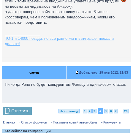
если к тому времени на иноджипы не упадет цена (что вряд ли
но весьма заглядываюсь на Амарок).
а дастер, наверное, займет свою нишу на рынке ближе к
кроссоверам, чем к полноценным внедорожникам, каким его
пытаются представить.
_________________
ТО-1 и 14000 позади, но все равно мы в выигрыше. поехали
дальше!
самец
Добавлено:
29 янв 2012, 21:53
Ни когда Рено не будет конкурентом Фольцу в одинаковом классе.
4
На страницу
1
2
3
5
6
7
...
20
Главная
» Список форумов
» Покупаем новый автомобиль
» Конкуренты
Кто сейчас на конференции