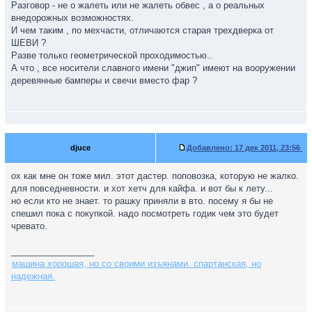
Разговор - не о жалеть или не жалеть обвес , а о реальных
внедорожных возможностях.
И чем таким , по мехчасти, отличаются старая трехдверка от
ШЕВИ ?
Разве только геометрической проходимостью..
А что , все носители славного имени "джип" имеют на вооружении
деревянные бамперы и свечи вместо фар ?
djuce
Добавлено:
17 дек 2011, 23:56
ох как мне он тоже мил. этот дастер. поповозка, которую не жалко.
для повседневности. и хот хетч для кайфа. и вот бы к лету...
но если кто не знает. то рашку приняли в вто. посему я бы не
спешил пока с покупкой. надо посмотреть годик чем это будет
чревато.
_________________
машина хорошая, но со своими изъянами. спартанская, но
надежная.