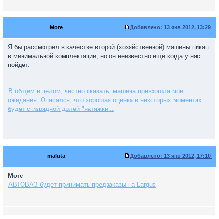
More
Добавлено:
13 янв 2012, 13:29
Я бы рассмотрел в качестве второй (хозяйственной) машины пикап
в минимальной комплектации, но он неизвестно ещё когда у нас
пойдёт.
_________________
В общем и целом, честно сказать, машина превзошла мои
ожидания. Опасался, что хорошая оценка в некоторых моментах
будет с изрядной долей "натяжки...
maluta
Добавлено:
13 янв 2012, 17:10
More
АВТОВАЗ будет принимать предзаказы на Largus