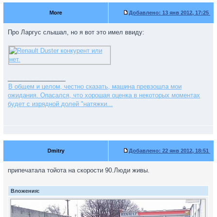
More
Добавлено:
13 янв 2012, 17:25
Про Ларгус слышал, но я вот это имел ввиду:
_________________
В общем и целом, честно сказать, машина превзошла мои
ожидания. Опасался, что хорошая оценка в некоторых моментах
будет с изрядной долей "натяжки...
Dmitry
Добавлено:
22 янв 2012, 18:51
припечатала тойота на скорости 90.Люди живы.
Вложения: