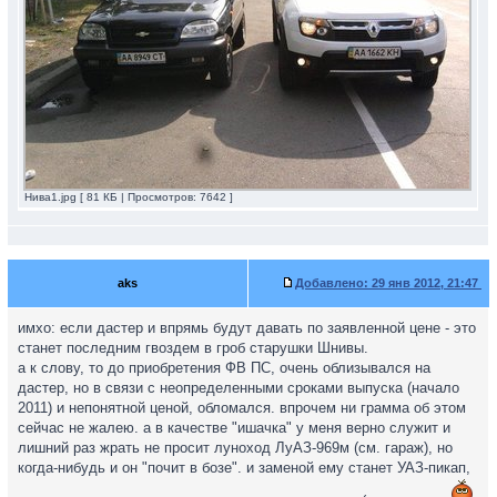
Нива1.jpg [ 81 КБ | Просмотров: 7642 ]
aks
Добавлено:
29 янв 2012, 21:47
имхо: если дастер и впрямь будут давать по заявленной цене - это
станет последним гвоздем в гроб старушки Шнивы.
а к слову, то до приобретения ФВ ПС, очень облизывался на
дастер, но в связи с неопределенными сроками выпуска (начало
2011) и непонятной ценой, обломался. впрочем ни грамма об этом
сейчас не жалею. а в качестве "ишачка" у меня верно служит и
лишний раз жрать не просит луноход ЛуАЗ-969м (см. гараж), но
когда-нибудь и он "почит в бозе". и заменой ему станет УАЗ-пикап,