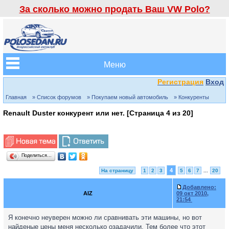
За сколько можно продать Ваш VW Polo?
Меню
Регистрация
Вход
Главная
» Список форумов
» Покупаем новый автомобиль
» Конкуренты
Renault Duster конкурент или нет. [Страница
4
из
20
]
Поделиться…
4
На страницу
1
2
3
5
6
7
...
20
Добавлено:
AIZ
09 окт 2010,
21:54
Я конечно неуверен можно ли сравнивать эти машины, но вот
найденые цены меня несколько озадачили. Тем более что этот