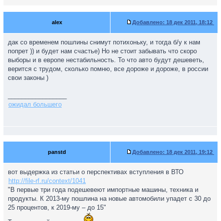
alex
Добавлено:
18 дек 2011, 18:12
дак со временем пошлины снимут потихоньку, и тогда б/у к нам
попрет )) и будет нам счастье) Но не стоит забывать что скоро
выборы и в европе нестабильность. То что авто будут дешеветь,
верится с трудом, сколько помню, все дороже и дороже, в россии
свои законы )
_________________
ожидал большего
panstd
Добавлено:
18 дек 2011, 19:12
вот выдержка из статьи о перспективах вступления в ВТО
http://file-rf.ru/context/1041
"В первые три года подешевеют импортные машины, техника и
продукты. К 2013-му пошлина на новые автомобили упадет с 30 до
25 процентов, к 2019-му – до 15"