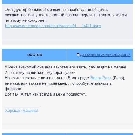
Этот дустер больше 3-х звёзд не заработал, вообщем с
безопастностью у дуста полный провал, вердикт - только хотя бы
по этому не конкурент.
http://www.euroncap.com/results/dacia/d ... 1/421.aspx
DOCTOR
Добавлено:
24 янв 2012, 23:17
У меня знакомый сначала захотел его взять, сам ездит на мегане
2, поэтому нравиться ему французики.
Но когда заехали с ним в салон в Волгограде
Волга-Раст
(Рено),
еме сказали заказы не принимаем, попрорбуйте заехать в
феврале.
Вот так. А там как всегда и цены подрастут.
_________________
Хорошая машина!