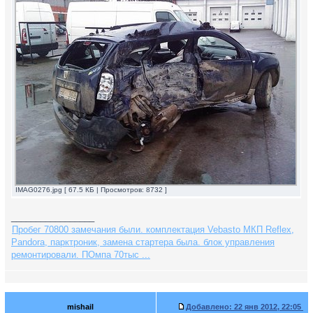
IMAG0276.jpg [ 67.5 КБ | Просмотров: 8732 ]
_________________
Пробег 70800 замечания были. комплектация Vebasto МКП Reflex,
Pandora, парктроник, замена стартера была. блок управления
ремонтировали. ПОмпа 70тыс ...
mishail
Добавлено:
22 янв 2012, 22:05