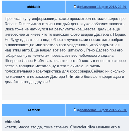
chidalek
Добавлено:
13 фев 2012, 22:20
Прочитал кучу информации,а также просмотрел не мало видео про
Renault Duster,читал отзывы каждый день и уже собрался заказать
,пока тоже не наткнулся на результаты краш-теста ,дальше ещё
интереснее ,в инете кто то выложил фото аварии Дастера с Порше.
Не буду вдаваться в подробности,лучше сами посмотрите набрав
в поисковике ,но мне хватило того увиденного ,чтоб задуматься
над этим авто.Ёщё нашёл вот это: цитирую , Рено Дастер при его
габаритах чуть немногим превышает вес небольшого седана
Шевроле Ланос.В чём заключается его лёгкость в весе ,это скорее
всего в толщине металла,ну а это я считаю не очень
положительная характеристика для кроссовера.Сейчас ни сколько
не жалею что не заказал Дастера ! Читайте больше информации и
делайте выводы друзья !
Azzteck
Добавлено:
13 фев 2012, 22:30
chidalek
кстати, масса это да, тоже странно. Chevrolet Niva меньше его в