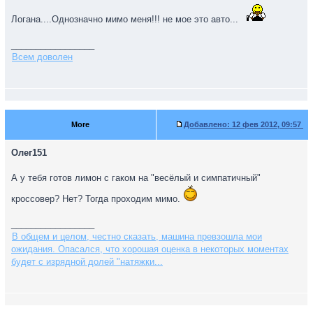
Логана....Однозначно мимо меня!!! не мое это авто...
_________________
Всем доволен
More
Добавлено:
12 фев 2012, 09:57
Олег151
А у тебя готов лимон с гаком на "весёлый и симпатичный"
кроссовер? Нет? Тогда проходим мимо.
_________________
В общем и целом, честно сказать, машина превзошла мои
ожидания. Опасался, что хорошая оценка в некоторых моментах
будет с изрядной долей "натяжки...