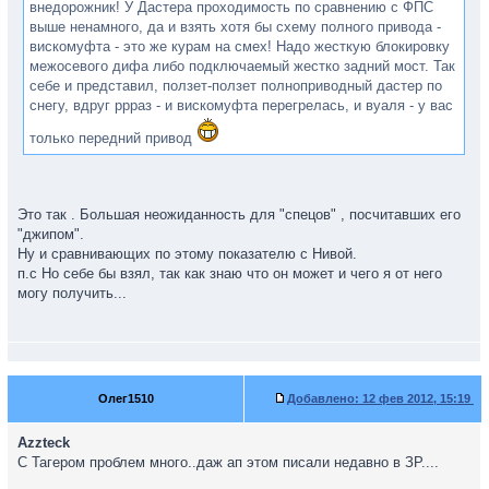
внедорожник! У Дастера проходимость по сравнению с ФПС
выше ненамного, да и взять хотя бы схему полного привода -
вискомуфта - это же курам на смех! Надо жесткую блокировку
межосевого дифа либо подключаемый жестко задний мост. Так
себе и представил, ползет-ползет полноприводный дастер по
снегу, вдруг ррраз - и вискомуфта перегрелась, и вуаля - у вас
только передний привод
Это так . Большая неожиданность для "спецов" , посчитавших его
"джипом".
Ну и сравнивающих по этому показателю с Нивой.
п.с Но себе бы взял, так как знаю что он может и чего я от него
могу получить...
Олег1510
Добавлено:
12 фев 2012, 15:19
Azzteck
С Тагером проблем много..даж ап этом писали недавно в ЗР....