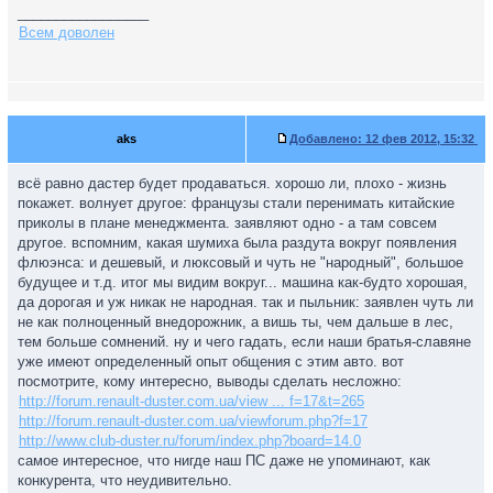
_________________
Всем доволен
aks
Добавлено:
12 фев 2012, 15:32
всё равно дастер будет продаваться. хорошо ли, плохо - жизнь
покажет. волнует другое: французы стали перенимать китайские
приколы в плане менеджмента. заявляют одно - а там совсем
другое. вспомним, какая шумиха была раздута вокруг появления
флюэнса: и дешевый, и люксовый и чуть не "народный", большое
будущее и т.д. итог мы видим вокруг... машина как-будто хорошая,
да дорогая и уж никак не народная. так и пыльник: заявлен чуть ли
не как полноценный внедорожник, а вишь ты, чем дальше в лес,
тем больше сомнений. ну и чего гадать, если наши братья-славяне
уже имеют определенный опыт общения с этим авто. вот
посмотрите, кому интересно, выводы сделать несложно:
http://forum.renault-duster.com.ua/view ... f=17&t=265
http://forum.renault-duster.com.ua/viewforum.php?f=17
http://www.club-duster.ru/forum/index.php?board=14.0
самое интересное, что нигде наш ПС даже не упоминают, как
конкурента, что неудивительно.