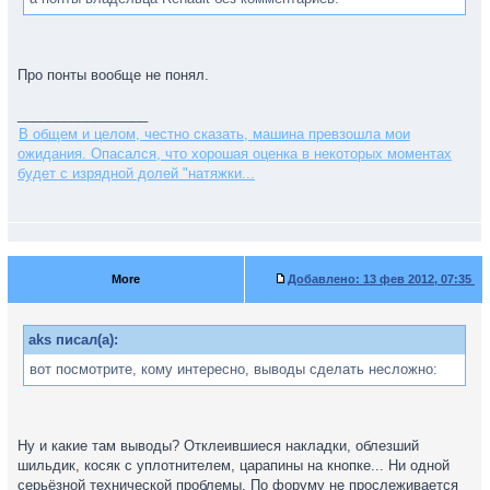
Про понты вообще не понял.
_________________
В общем и целом, честно сказать, машина превзошла мои
ожидания. Опасался, что хорошая оценка в некоторых моментах
будет с изрядной долей "натяжки...
More
Добавлено:
13 фев 2012, 07:35
aks писал(а):
вот посмотрите, кому интересно, выводы сделать несложно:
Ну и какие там выводы? Отклеившиеся накладки, облезший
шильдик, косяк с уплотнителем, царапины на кнопке... Ни одной
серьёзной технической проблемы. По форуму не прослеживается