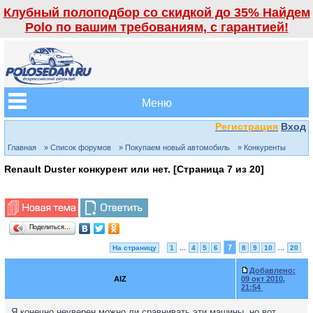
Клубный полоподбор со скидкой до 35% Найдем
Polo по вашим требованиям, с гарантией!
Меню
Регистрация
Вход
Главная
» Список форумов
» Покупаем новый автомобиль
» Конкуренты
Renault Duster конкурент или нет. [Страница
7
из
20
]
Поделиться…
7
На страницу
1
...
4
5
6
8
9
10
...
20
Добавлено:
AIZ
09 окт 2010,
21:54
Я конечно неуверен можно ли сравнивать эти машины, но вот