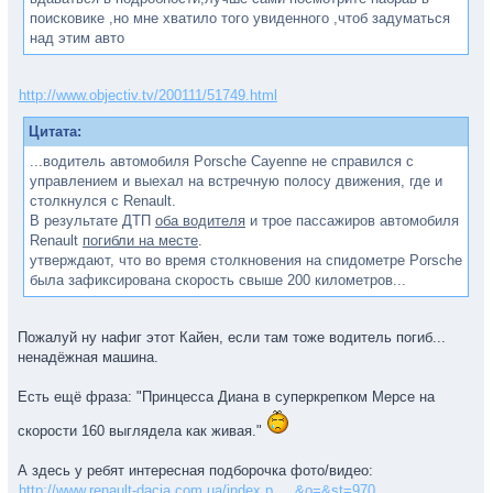
поисковике ,но мне хватило того увиденного ,чтоб задуматься
над этим авто
http://www.objectiv.tv/200111/51749.html
Цитата:
...водитель автомобиля Porsche Cayenne не справился с
управлением и выехал на встречную полосу движения, где и
столкнулся с Renault.
В результате ДТП
оба водителя
и трое пассажиров автомобиля
Renault
погибли на месте
.
утверждают, что во время столкновения на спидометре Porsche
была зафиксирована скорость свыше 200 километров...
Пожалуй ну нафиг этот Кайен, если там тоже водитель погиб...
ненадёжная машина.
Есть ещё фраза: "Принцесса Диана в суперкрепком Мерсе на
скорости 160 выглядела как живая."
А здесь у ребят интересная подборочка фото/видео:
http://www.renault-dacia.com.ua/index.p ... &o=&st=970