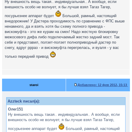
Ну внешность вещь такая.. индивидуальная.. А вообще, если
внешность особо не волнует, я бы лучше взял Тагаз Тагер,
посурьезнее аппарат будет
Большой, рамный, настоящий
внедорожник! У Дастера проходимость по сравнению с ФПС выше
ненамного, да и взять хотя бы схему полного привода -
вискомуфта - это же курам на смех! Надо жесткую блокировку
межосевого дифа либо подключаемый жестко задний мост. Так
себе и представил, ползет-ползет полноприводный дастер по
снегу, вдруг ррраз - и вискомуфта перегрелась, и вуаля - у вас
только передний привод
staroi
Добавлено:
12 фев 2012, 15:13
Azzteck писал(а):
Олег151
Ну внешность вещь такая.. индивидуальная.. А вообще, если
внешность особо не волнует, я бы лучше взял Тагаз Тагер,
посурьезнее аппарат будет
Большой, рамный, настоящий