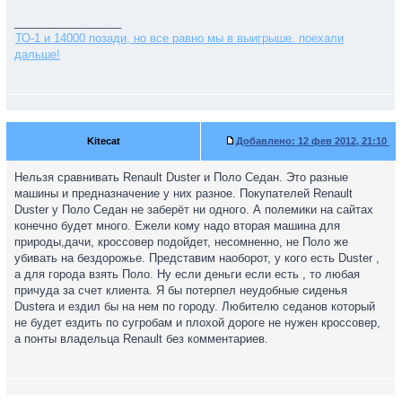
_________________
ТО-1 и 14000 позади, но все равно мы в выигрыше. поехали
дальше!
Kitecat
Добавлено:
12 фев 2012, 21:10
Нельзя сравнивать Renault Duster и Поло Седан. Это разные
машины и предназначение у них разное. Покупателей Renault
Duster у Поло Седан не заберёт ни одного. А полемики на сайтах
конечно будет много. Ежели кому надо вторая машина для
природы,дачи, кроссовер подойдет, несомненно, не Поло же
убивать на бездорожье. Представим наоборот, у кого есть Duster ,
а для города взять Поло. Ну если деньги если есть , то любая
причуда за счет клиента. Я бы потерпел неудобные сиденья
Dusterа и ездил бы на нем по городу. Любителю седанов который
не будет ездить по сугробам и плохой дороге не нужен кроссовер,
а понты владельца Renault без комментариев.