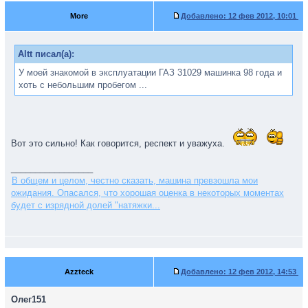
More
Добавлено:
12 фев 2012, 10:01
Altt писал(а):
У моей знакомой в эксплуатации ГАЗ 31029 машинка 98 года и
хоть с небольшим пробегом ...
Вот это сильно! Как говорится, респект и уважуха.
_________________
В общем и целом, честно сказать, машина превзошла мои
ожидания. Опасался, что хорошая оценка в некоторых моментах
будет с изрядной долей "натяжки...
Azzteck
Добавлено:
12 фев 2012, 14:53
Олег151