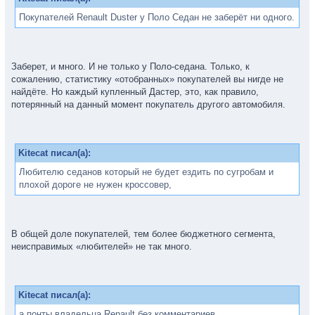
Покупателей Renault Duster у Поло Седан не заберёт ни одного.
Заберет, и много. И не только у Поло-седана. Только, к
сожалению, статистику «отобранных» покупателей вы нигде не
найдёте. Но каждый купленный Дастер, это, как правило,
потерянный на данный момент покупатель другого автомобиля.
Kitecat писал(а):
Любителю седанов который не будет ездить по сугробам и
плохой дороге не нужен кроссовер,
В общей доле покупателей, тем более бюджетного сегмента,
неисправимых «любителей» не так много.
Kitecat писал(а):
а понты владельца Renault без комментариев.