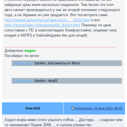
найденые цены меня несколько озадачили. Тем более что этот
авто начнет производиться у нас во второй половине следующего
года, а на Украине он уже продается. Вот посмотрите сами:
http://renault.autoportal.ua/newcars/re ... -2010.html
и вот
http://dusterclubs.ru/harakteristiki_duster.html
Помоему по цене
сопоставим с ПС в комплектациях Комфортлайн(с опциями типа
кондея и АКПП) и Хайлайн(даже без доп.опций)
________________________________________________________
Добавлено
ewgen
.
Пособирал по ветке:
+[Показать]
Spoiler:
Аргументы от More
+[Показать]
Spoiler:
olegf2
Олег1510
Добавлено:
12 фев 2012, 08:19
Ходил вчера мимо этого унылого гоФна.....Дастера..... снаружи чем
то напоминает Пыжик 3008.....в салоне-убожество