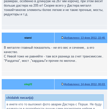
размерах, особенно в длину(аж на 267 мм короче), при этом весит
больше дастера на 205 кг! Скорее всего у Дастера металл
тонкий+многие элементы более легкие и не такие прочные, мосты,
редукторы и т.д.
staroi
Добавлено:
13 фев 2012, 22:45
В металле главный показатель - ни его вес и сечение,. а его
качество.
С Нивой тоже не равняйте - там вся разница за счет трансмиссии..
"Раздатка", мост ,"карданы"и прочее по мелочи..
olegf2
Добавлено:
14 фев 2012, 00:03
chidalek писал(а):
в инете кто то выложил фото аварии Дастера с Порше. Не буду
вдаваться в подробности,лучше сами посмотрите набрав в