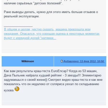
наличие серьёзных "детских болезней".
Рано выводы делать, нужно для этого иметь больше отзывов о
реальной эксплуатации.
_________________
В общем и целом, честно сказать, машина превзошла мои
ожидания. Опасался, что хорошая оценка в некоторых моментах
будет с изрядной долей "натяжки...
Wilkinson
Добавлено:
13 фев 2012, 10:50
Как вам результаты краш-теста EuroEncap? Когда из 53 машин,
Дача Пыльник набрала худший рейтинг - 3 звезды!!! Элементарно
задумаешься о своей жизни)) Смотрел видео краш-теста и как мне
показалось что он недалеко от соляриса уехал по складыванию
кузова