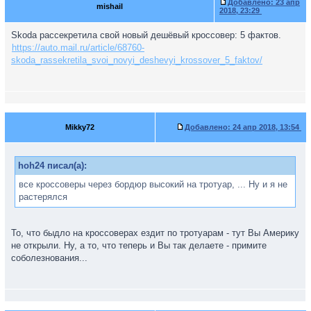
Добавлено:
23 апр
mishail
2018, 23:29
Skoda рассекретила свой новый дешёвый кроссовер: 5 фактов.
https://auto.mail.ru/article/68760-
skoda_rassekretila_svoi_novyi_deshevyi_krossover_5_faktov/
Mikky72
Добавлено:
24 апр 2018, 13:54
hoh24 писал(а):
все кроссоверы через бордюр высокий на тротуар, ... Ну и я не
растерялся
То, что быдло на кроссоверах ездит по тротуарам - тут Вы Америку
не открыли. Ну, а то, что теперь и Вы так делаете - примите
соболезнования...