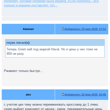
проблему, которая дилером была решена. Если допилить - всё
хорошо и машина доставляет. (оп...
Adamarr
Добавлено:
23 июл 2018, 17:14
neyas писал(а):
Теперь Greet wall под маркой Haval. Но и цены у них тоже не
800 ни разу.
Ржавеют только быстро...
alex
Добавлено:
22 фев 2019, 10:45
с учетом цен тему можно переименовать кроссовер до 1 ляма.
скоро выйдет конкурент от шкода - карок, предварительные цены