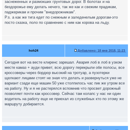
заснеженных и размокших грунтовых дорог. В болотах и на
бездорожье ему делать нечего, так же как и свежим прадикам,
паджерикам и прочим "внедорожникам".
P.s. а как же тига едет по снежным и заледенелым дорогам-это
посто сказка, поло по сравнению с ним как корова на льду.
hoh24
Добавлено:
18 янв 2018, 11:23
Сегодня вот на весте клиренс зарешал. Авария лоб в лоб в узком
месте камаз + ауди привет, всю дорогу перекрыли обе полосы, все
кроссоверы через бордюр высокий на тротуар, а пузотерки
щелкают лицами стоят не зная что делать и развернуться уже не
вариант сзади еще машин 50 уже столпилось час пик же утром все
на работу. Ну и я не растерялся вспомнив что просвет дорожный
позволяет почти как кроссовер. Сейчас там колапс у нас ни один
водитель на работу еще не приехал из служебных кто по этому же
маршруту добирается.