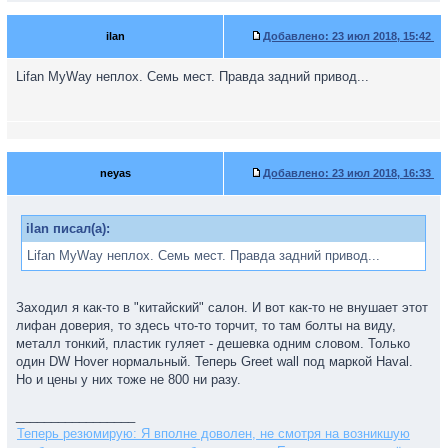
ilan
Добавлено:
23 июл 2018, 15:42
Lifan MyWay неплох. Семь мест. Правда задний привод...
neyas
Добавлено:
23 июл 2018, 16:33
ilan писал(а):
Lifan MyWay неплох. Семь мест. Правда задний привод...
Заходил я как-то в "китайский" салон. И вот как-то не внушает этот
лифан доверия, то здесь что-то торчит, то там болты на виду,
металл тонкий, пластик гуляет - дешевка одним словом. Только
один DW Hover нормальный. Теперь Greet wall под маркой Haval.
Но и цены у них тоже не 800 ни разу.
_________________
Теперь резюмирую: Я вполне доволен, не смотря на возникшую