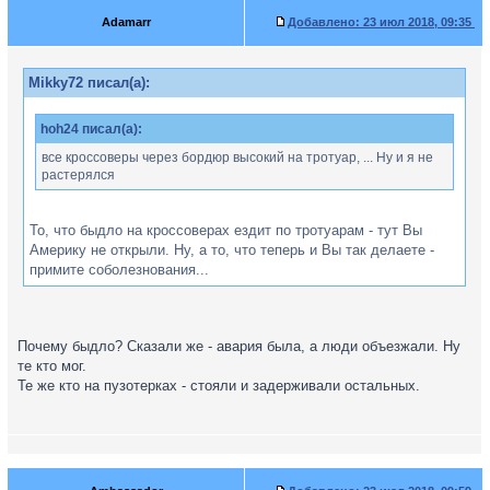
Adamarr
Добавлено:
23 июл 2018, 09:35
Mikky72 писал(а):
hoh24 писал(а):
все кроссоверы через бордюр высокий на тротуар, ... Ну и я не
растерялся
То, что быдло на кроссоверах ездит по тротуарам - тут Вы
Америку не открыли. Ну, а то, что теперь и Вы так делаете -
примите соболезнования...
Почему быдло? Сказали же - авария была, а люди объезжали. Ну
те кто мог.
Те же кто на пузотерках - стояли и задерживали остальных.