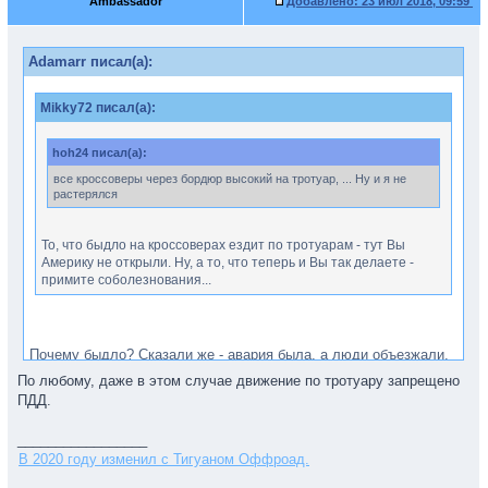
Ambassador
Добавлено:
23 июл 2018, 09:59
Adamarr писал(а):
Mikky72 писал(а):
hoh24 писал(а):
все кроссоверы через бордюр высокий на тротуар, ... Ну и я не
растерялся
То, что быдло на кроссоверах ездит по тротуарам - тут Вы
Америку не открыли. Ну, а то, что теперь и Вы так делаете -
примите соболезнования...
Почему быдло? Сказали же - авария была, а люди объезжали.
Ну те кто мог.
По любому, даже в этом случае движение по тротуару запрещено
Те же кто на пузотерках - стояли и задерживали остальных.
ПДД.
_________________
В 2020 году изменил с Тигуаном Оффроад.