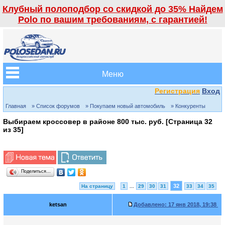
Клубный полоподбор со скидкой до 35% Найдем
Polo по вашим требованиям, с гарантией!
Меню
Регистрация
Вход
Главная
» Список форумов
» Покупаем новый автомобиль
» Конкуренты
Выбираем кроссовер в районе 800 тыс. руб. [Страница
32
из
35
]
Поделиться…
32
На страницу
1
...
29
30
31
33
34
35
ketsan
Добавлено:
17 янв 2018, 19:38