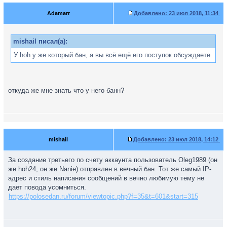
Adamarr
Добавлено:
23 июл 2018, 11:34
mishail писал(а):
У hoh у же который бан, а вы всё ещё его поступок обсуждаете.
откуда же мне знать что у него банн?
mishail
Добавлено:
23 июл 2018, 14:12
За создание третьего по счету аккаунта пользователь Oleg1989 (он
же hoh24, он же Nanie) отправлен в вечный бан. Тот же самый IP-
адрес и стиль написания сообщений в вечно любимую тему не
дает повода усомниться.
https://polosedan.ru/forum/viewtopic.php?f=35&t=601&start=315