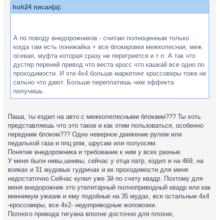
hoh24 писал(а):
А по поводу внедорожников - считаю полноценным только
когда там есть понижайка + все блокировки межколесная, меж
осевая, муфта которая сразу не перегреется и т п. А так что
дустер перений привод что веста кросс что кашкай все одно по
проходимости. И эти 4х4 больше маркетинг кроссоверы тоже не
сильно что дают. Больше переплатишь чем эффекта
получишь.
Паша, ты ездил на авто с межколелесными блоками??? Ты хоть
представляешь что это такое и как этим пользоваться, особенно
передним блоком??? Одно неверное движение рулем или
педалькой газа и ппц рпм, шрусам или полуосям.
Понятие внедорожника и требование к ним у всех разные.
У меня были нивы,шнивы, сейчас у отца патр, ездил и на 469, на
вояках и 31 мудовых гудричах и их проходимости для меня
недостаточно.Сейчас купил уже 3й по счету квадр. Поэтому для
меня внедорожник это утилитарный полноприводный квадр или как
миннимум ужазик и ему подобные на 35 мудах, все остальные 4х4
-кроссоверы, все 4х2- недоприводные жоповозки.
Полного привода тигуана вполне досточно для плохих,