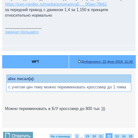
https://zen.yandex.ru/media/avtomaniya5 ... 00aec78b61
за передний привод с движком 1,4 за 1,150 в принципе
относительно нормально
_________________
ожидал большего
WFT
Добавлено:
22 фев 2019, 11:20
alex писал(а):
с учетом цен тему можно переименовать кроссовер до 1 ляма
Можно переименовать в Б/У кроссовер до 800 тыс )))
32
На страницу
1
...
29
30
31
33
34
35