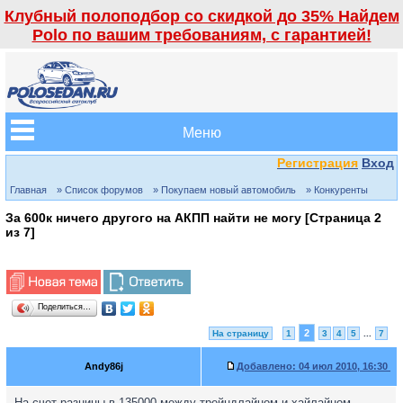
Клубный полоподбор со скидкой до 35% Найдем
Polo по вашим требованиям, с гарантией!
Меню
Регистрация
Вход
Главная
» Список форумов
» Покупаем новый автомобиль
» Конкуренты
За 600к ничего другого на АКПП найти не могу [Страница
2
из
7
]
Поделиться…
2
На страницу
1
3
4
5
...
7
Andy86j
Добавлено:
04 июл 2010, 16:30
На счет разницы в 135000 между трейндлайном и хайлайном