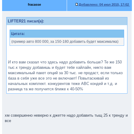
fracasse
Добавлено:
04 июл 2010, 17:02
LIFTER21 писал(а):
Цитата:
(пример авто 800 000, за 150-180 добавить будет максималка)
И кто вам сказал что здесь надо добавить больше? Те же 150
тыс.к тренду добавишь и будет тебе хайлайн, никто вам
максимальный пакет опций за 30 тыс. не продаст, если только
база в себя уже все это не включает! Повытаскивай из
начальных комплект. конкурентов теже ABC кондей и т.д. и
разница та же получится ближе к 40-50%
хм совершенно неверно к джетте надо добавить тыщ 25 к тренду и
все