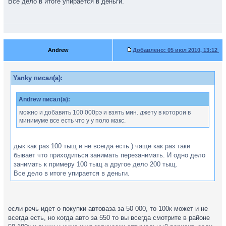
Все дело в итоге упирается в деньги.
Andrew
Добавлено:
05 июл 2010, 13:12
Yanky писал(а):
Andrew писал(а):
можно и добавить 100 000рэ и взять мин. джету в которои в
минимуме все есть что у у поло макс.
дык как раз 100 тыщ и не всегда есть.) чаще как раз таки
бывает что приходиться занимать перезанимать. И одно дело
занимать к примеру 100 тыщ а другое дело 200 тыщ.
Все дело в итоге упирается в деньги.
если речь идет о покупки автоваза за 50 000, то 100к может и не
всегда есть, но когда авто за 550 то вы всегда смотрите в районе