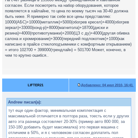
согласен. Если посмотреть на набор оборудования, которое
появляется в хайлайне, то цена по моему тысяч на 30-40 должна
быть ниже. Я примерно так себе все цены представляю:
10000(АБС)+10000(металлик)+5000(обогрев кресел)+4000(обогрев
зеркал)+33000(конд-р)+8000(магнитола)+18700(диски и
резина)+4000(противотуманки)+2000(ЦЗ с ду)+4000(другая обивка
салона и хромирование)+3000(передний подлокотник)+1000(как
написано в прайсе стеклоподъемники с комфортным открыванием)
= итого 102700 + 399000(трендлайн) = 501700 Может, конечно, в
чем то крупно ошибся..
LIFTER21
Добавлено:
04 июл 2010, 16:41
Andrew писал(а):
тут еще один фактор, минимальная комплектация с
максимальной отличается в полтора раза, тоесть если у других
авто эта разница состовляет 20-30% (пример авто 800 000, за
150-180 добавить будет максималка) это первая машина с
отличием в 50%, и я с человеком согласен доплатить пол