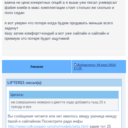
важна не цена конкретных опций а я выше уже писал универсал
фабия комби в макс комплектации стоит столько же сколько и
поло седан
я вот уверен что потери когда будем продавать меньше всего
заденут
базу затем комфорт+кондей а вот уже хайлайн и хайлайн и
премиум это потеря будет ощутимой
Добавлено:
04 июл 2010,
fracasse
17:25
LIFTER21 писал(а):
Цитата:
хм совершенно неверно к джетте надо добавить тыщ 25 к
тренду и все
Вы сообщения читаете или нет имелось ввиду разница между
базой и хайлайном.Посмотрите ради инфы
http://www.volkswagen.ru/ru/ru/models/jetta.html
какие тут 25