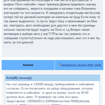
для повседневной эксплуатации в том числе и для работы, я
выбрал Поло хайлайн+ пакет премиум.Демонстрировать никому
его не собираюсь, мерятся лошадями и катками тоже.Возможно
уже вышел из того возраста. И завидовать владельцам авто(супер
пупер) той же ценовой категории ни капельки не буду.Если кому то
так важно выделится, то пусть берут базу и прокачивают ее.Мне
же, повторюсь авто необходимо для другого и мне без разницы
сколько таксистов будет ездить на Поло и т.д.Вопрос какая
мотивация в выборе авто у вас???Раз вы так уверены что я
совершаю глупость(только не надо рассказывать мне что я мог бы
взять за эти деньги)!
fracasse
Добавлено:
04 июл 2010, 16:50
Andy86j писал(а):
На счет разницы в 135000 между трейндлайном и хайлайном
согласен. Если посмотреть на набор оборудования, которое
появляется в хайлайне, то цена по моему тысяч на 30-40
должна быть ниже. Я примерно так себе все цены
представляю: 10000(АБС)+10000(металлик)+5000(обогрев