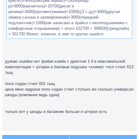
кресел)+4000(обогрев зеркал)+33000(конд-
р)+8000(магнитола)+18700(диски и
резина)+4000(противотуманки)+2000(ЦЗ с ду)+4000(другая
обивка салона и хромирование)+3000(передний
подлокотник)+1000(как написано в прайсе стеклоподъемники с
комфортным открыванием) = итого 102700 + 399000(трендлайн)
= 501700 Может, конечно, в чем то крупно ошибся..
думаю ошибки нет фабия комби с двиглом 1.4 в максимальной
комплектации + шторки и боковые подушки +климат +есп стоит 613
тыщ
поло седан стоит 601 тыщ
цена явно задрана поло седан стоит столько же сколько универсал
шкоды (компания ведь одна)
только вот у шкоды и багажник больше и шторки есть