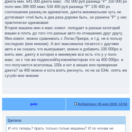
Джета мин. 641 000 джета макс. 791 000 руб разница "Р" 150 000 рэ
поло мин 399 000 макс 534 400 руб разница "Р" 135 400 рэ
соотношение разниц не адекватное, джета минимальная чуть не
дотягивает чтоб быть в два раза дороже быть, но разнича "Р" у них
практически одинакавая
Второе машина мин и макс компл. поподает в разные категорий
машин в плоть до того что разные авто по отнашению друг другу.
Мин.компл. можно сравнивать с Логан,Приора, и т.д. не в пользу
последних (мое мнение). А вот максималка тягается с другими
авто и не сказать что выигрывает, можно и добавить 100 000рэ и
взять мин. джету в которои в минимуме все есть что у у поло
макс. но с тои же подвеской/кузовом/мотором что за 400 000рэ. и
что получается всеголишь 100к и кот в мешке или провереная
джета? за 400 можно и кота взять рискнуть, но не за 534к. опять же
сугубо мое мнение
polo
Добавлено:
05 июл 2010, 12:54
Цитата:
И что теперь? брать только голые машины? И по ночам не