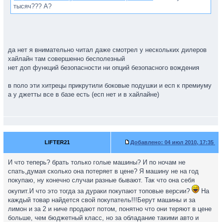
тысяч??? А?
да нет я внимательно читал даже смотрел у нескольких дилеров
хайлайн там совершенно бесполезный
нет доп функций безопасности ни опций безопасного вождения
в поло эти хитрецы прикрутили боковые подушки и есп к премиуму
а у джетты все в базе есть (есп нет и в хайлайне)
LIFTER21
Добавлено:
04 июл 2010, 17:35
И что теперь? брать только голые машины? И по ночам не
спать,думая сколько она потеряет в цене? Я машину не на год
покупаю, ну конечно случаи разные бывают. Так что она себя
окупит.И что это тогда за дураки покупают топовые версии?
На
каждый товар найдется свой покупатель!!!Берут машины и за
лимон и за 2 и ниче продают потом, понятно что они теряют в цене
больше, чем бюджетный класс, но за обладание такими авто и