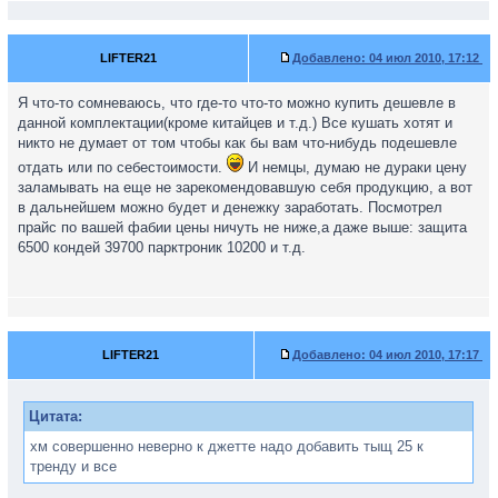
LIFTER21
Добавлено:
04 июл 2010, 17:12
Я что-то сомневаюсь, что где-то что-то можно купить дешевле в
данной комплектации(кроме китайцев и т.д.) Все кушать хотят и
никто не думает от том чтобы как бы вам что-нибудь подешевле
отдать или по себестоимости.
И немцы, думаю не дураки цену
заламывать на еще не зарекомендовавшую себя продукцию, а вот
в дальнейшем можно будет и денежку заработать. Посмотрел
прайс по вашей фабии цены ничуть не ниже,а даже выше: защита
6500 кондей 39700 парктроник 10200 и т.д.
LIFTER21
Добавлено:
04 июл 2010, 17:17
Цитата:
хм совершенно неверно к джетте надо добавить тыщ 25 к
тренду и все