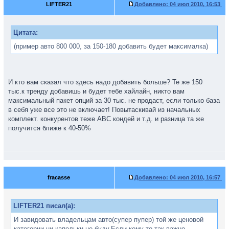
LIFTER21
Добавлено:
04 июл 2010, 16:53
Цитата:
(пример авто 800 000, за 150-180 добавить будет максималка)
И кто вам сказал что здесь надо добавить больше? Те же 150
тыс.к тренду добавишь и будет тебе хайлайн, никто вам
максимальный пакет опций за 30 тыс. не продаст, если только база
в себя уже все это не включает! Повытаскивай из начальных
комплект. конкурентов теже ABC кондей и т.д. и разница та же
получится ближе к 40-50%
fracasse
Добавлено:
04 июл 2010, 16:57
LIFTER21 писал(а):
И завидовать владельцам авто(супер пупер) той же ценовой
категории ни капельки не буду.Если кому то так важно