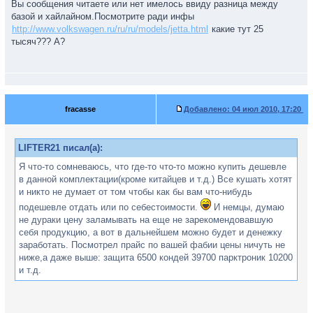
Вы сообщения читаете или нет имелось ввиду разница между
базой и хайлайном.Посмотрите ради инфы
http://www.volkswagen.ru/ru/ru/models/jetta.html
какие тут 25
тысяч??? А?
fracasse
Добавлено:
04 июл 2010, 17:20
LIFTER21 писал(а):
Я что-то сомневаюсь, что где-то что-то можно купить дешевле
в данной комплектации(кроме китайцев и т.д.) Все кушать хотят
и никто не думает от том чтобы как бы вам что-нибудь
подешевле отдать или по себестоимости.
И немцы, думаю
не дураки цену заламывать на еще не зарекомендовавшую
себя продукцию, а вот в дальнейшем можно будет и денежку
заработать. Посмотрел прайс по вашей фабии цены ничуть не
ниже,а даже выше: защита 6500 кондей 39700 парктроник 10200
и т.д.