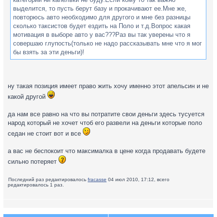
выделится, то пусть берут базу и прокачивают ее.Мне же,
повторюсь авто необходимо для другого и мне без разницы
сколько таксистов будет ездить на Поло и т.д.Вопрос какая
мотивация в выборе авто у вас???Раз вы так уверены что я
совершаю глупость(только не надо рассказывать мне что я мог
бы взять за эти деньги)!
ну такая позиция имеет право жить хочу именно этот апельсин и не
какой другой
да нам все равно на что вы потратите свои деньги здесь тусуется
народ который не хочет чтоб его развели на деньги которые поло
седан не стоит вот и все
а вас не беспокоит что максималка в цене когда продавать будете
сильно потеряет
Последний раз редактировалось
fracasse
04 июл 2010, 17:12, всего
редактировалось 1 раз.