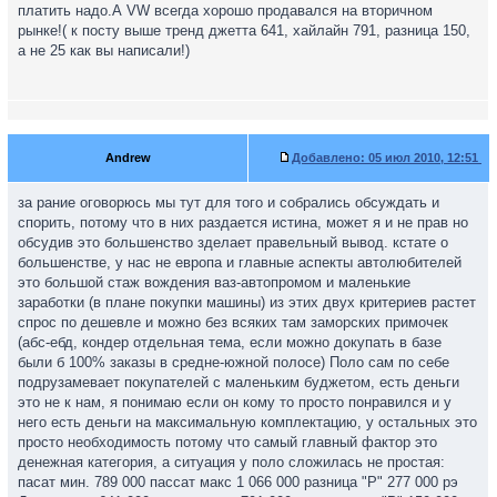
платить надо.А VW всегда хорошо продавался на вторичном
рынке!( к посту выше тренд джетта 641, хайлайн 791, разница 150,
а не 25 как вы написали!)
Andrew
Добавлено:
05 июл 2010, 12:51
за рание оговорюсь мы тут для того и собрались обсуждать и
спорить, потому что в них раздается истина, может я и не прав но
обсудив это большенство зделает правельный вывод. кстате о
большенстве, у нас не европа и главные аспекты автолюбителей
это большой стаж вождения ваз-автопромом и маленькие
заработки (в плане покупки машины) из этих двух критериев растет
спрос по дешевле и можно без всяких там заморских примочек
(абс-ебд, кондер отдельная тема, если можно докупать в базе
были б 100% заказы в средне-южной полосе) Поло сам по себе
подрузамевает покупателей с маленьким буджетом, есть деньги
это не к нам, я понимаю если он кому то просто понравился и у
него есть деньги на максимальную комплектацию, у остальных это
просто необходимость потому что самый главный фактор это
денежная категория, а ситуация у поло сложилась не простая:
пасат мин. 789 000 пассат макс 1 066 000 разница "Р" 277 000 рэ