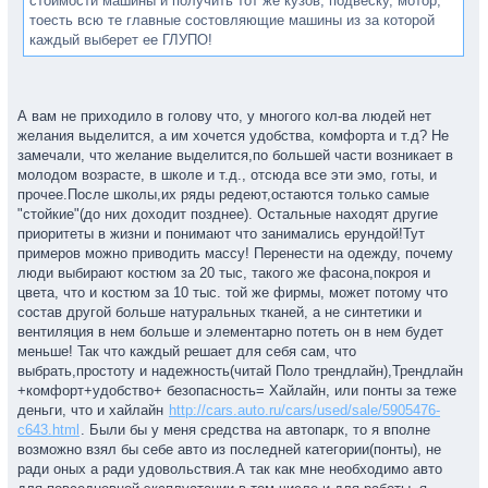
стоимости машины и получить тот же кузов, подвеску, мотор,
тоесть всю те главные состовляющие машины из за которой
каждый выберет ее ГЛУПО!
А вам не приходило в голову что, у многого кол-ва людей нет
желания выделится, а им хочется удобства, комфорта и т.д? Не
замечали, что желание выделится,по большей части возникает в
молодом возрасте, в школе и т.д., отсюда все эти эмо, готы, и
прочее.После школы,их ряды редеют,остаются только самые
"стойкие"(до них доходит позднее). Остальные находят другие
приоритеты в жизни и понимают что занимались ерундой!Тут
примеров можно приводить массу! Перенести на одежду, почему
люди выбирают костюм за 20 тыс, такого же фасона,покроя и
цвета, что и костюм за 10 тыс. той же фирмы, может потому что
состав другой больше натуральных тканей, а не синтетики и
вентиляция в нем больше и элементарно потеть он в нем будет
меньше! Так что каждый решает для себя сам, что
выбрать,простоту и надежность(читай Поло трендлайн),Трендлайн
+комфорт+удобство+ безопасность= Хайлайн, или понты за теже
деньги, что и хайлайн
http://cars.auto.ru/cars/used/sale/5905476-
c643.html
. Были бы у меня средства на автопарк, то я вполне
возможно взял бы себе авто из последней категории(понты), не
ради оных а ради удовольствия.А так как мне необходимо авто