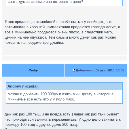
спать,думая сколько она потеряет в цене?
Я как продавец автомобилей с пробегом, могу сообщить, что
автомобили в хорошей комплектации продаются гораздо легче, а
вот в минимально продаются очень плохо, в следствии чего,
ценник на нее опускают. Тем самым много денег как раз можно
потерять на продаже трендлайна.
Yanky
Добавлено:
05 июл 2010, 13:05
Andrew писал(а):
можно и добавить 100 000рэ и взять мин. джету в которои в
минимуме все есть что у у поло макс.
дык как раз 100 тыщ и не всегда есть.) чаще как раз таки бывает
что приходиться занимать перезанимать. И одно дело занимать к
примеру 100 тыщ а другое дело 200 тыщ.