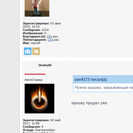
Зарегистрирован:
01 фев
2015, 16:22
Сообщения:
1214
Изображения:
0
Благодарил (а):
336
раз.
Поблагодарили:
134
раз.
Имя:
сергей
DimKa96
san4173 писал(а):
АвтоСтажер
Нужна крышка, закрывающая ка
крышку продал уже
Зарегистрирован:
02 май
2017, 11:08
Сообщения:
9
Откуда:
Екатеринбург