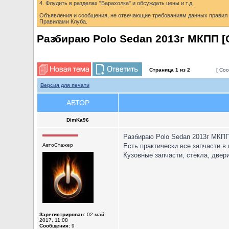
4. Флудить в разделах "Барахолка" и обсуждать цены и т.д.
Объявления и сообщения, не отвечающие требованиям данных правил б
Правилами Клуба.
Разбираю Polo Sedan 2013г МКПП 
Страница
1
из
2
[ Соо
Версия для печати
АВТОР
DimKa96
Разбираю Polo Sedan 2013г МКП
АвтоСтажер
Есть практически все запчасти в
Кузовные запчасти, стекла, двери,
Зарегистрирован:
02 май
2017, 11:08
Сообщения:
9