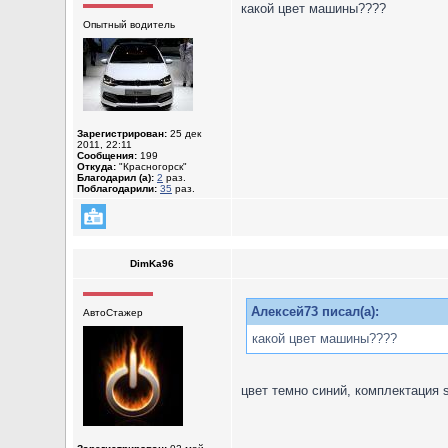
какой цвет машины????
Опытный водитель
Зарегистрирован:
25 дек
2011, 22:11
Сообщения:
199
Откуда:
"Красногорск"
Благодарил (а):
2
раз.
Поблагодарили:
35
раз.
DimKa96
Алексей73 писал(а):
АвтоСтажер
какой цвет машины????
цвет темно синий, комплектация so