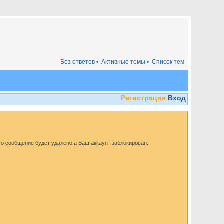
Без ответов •
Активные темы •
Список тем
Регистрация
Вход
го сообщение будет удалено,а Ваш аккаунт заблокирован.