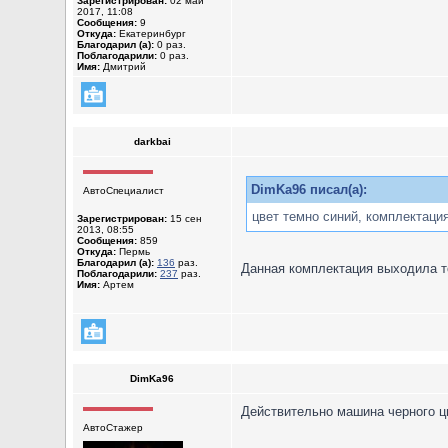
Зарегистрирован:
02 май
2017, 11:08
Сообщения:
9
Откуда:
Екатеринбург
Благодарил (а):
0 раз.
Поблагодарили:
0 раз.
Имя:
Дмитрий
darkbai
DimKa96 писал(а):
АвтоСпециалист
цвет темно синий, комплектация 
Зарегистрирован:
15 сен
2013, 08:55
Сообщения:
859
Откуда:
Пермь
Благодарил (а):
136
раз.
Данная комплектация выходила то
Поблагодарили:
237
раз.
Имя:
Артем
DimKa96
Действительно машина черного ц
АвтоСтажер