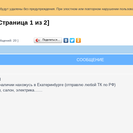
удут удалены без предупреждения. При злостном или повторном нарушении пользоват
[Страница
1
из
2
]
Поделиться…
бщений: 20 ]
СООБЩЕНИЕ
П
 наличии нахожусь в Екатеринбурге (отправлю любой ТК по РФ)
 салон, электрика.......