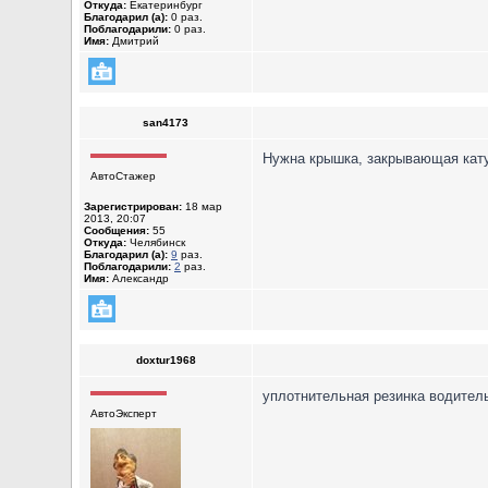
Откуда:
Екатеринбург
Благодарил (а):
0 раз.
Поблагодарили:
0 раз.
Имя:
Дмитрий
san4173
Нужна крышка, закрывающая кату
АвтоСтажер
Зарегистрирован:
18 мар
2013, 20:07
Сообщения:
55
Откуда:
Челябинск
Благодарил (а):
9
раз.
Поблагодарили:
2
раз.
Имя:
Александр
doxtur1968
уплотнительная резинка водител
АвтоЭксперт