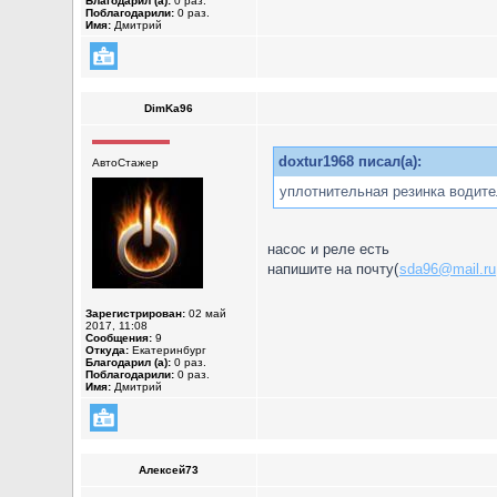
Благодарил (а):
0 раз.
Поблагодарили:
0 раз.
Имя:
Дмитрий
DimKa96
doxtur1968 писал(а):
АвтоСтажер
уплотнительная резинка водите
насос и реле есть
напишите на почту(
sda96@mail.ru
Зарегистрирован:
02 май
2017, 11:08
Сообщения:
9
Откуда:
Екатеринбург
Благодарил (а):
0 раз.
Поблагодарили:
0 раз.
Имя:
Дмитрий
Алексей73