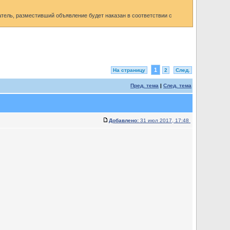
ель, разместивший объявление будет наказан в соответствии с
1
На страницу
2
След.
Пред. тема
|
След. тема
Добавлено:
31 июл 2017, 17:48