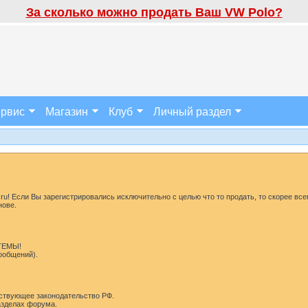
За сколько можно продать Ваш VW Polo?
рвис
Магазин
Клуб
Личный раздел
u! Если Вы зарегистрировались исключительно с целью что то продать, то скорее все
нове.
 ТЕМЫ!
сообщений).
ствующее законодательство РФ.
разделах форума.