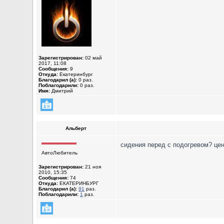
Зарегистрирован:
02 май
2017, 11:08
Сообщения:
9
Откуда:
Екатеринбург
Благодарил (а):
0 раз.
Поблагодарили:
0 раз.
Имя:
Дмитрий
Альберт
сидения перед с подогревом? це
АвтоЛюбитель
Зарегистрирован:
21 ноя
2010, 15:35
Сообщения:
74
Откуда:
ЕКАТЕРИНБУРГ
Благодарил (а):
91
раз.
Поблагодарили:
1
раз.