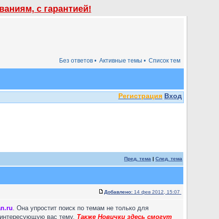
аниям, с гарантией!
Без ответов •
Активные темы •
Список тем
Регистрация
Вход
Пред. тема
|
След. тема
Добавлено:
14 фев 2012, 15:07
n.ru
. Она упростит поиск по темам не только для
а интересующую вас тему.
Также Новички здесь смогут