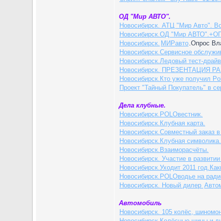
ОД "Мир АВТО".
Новосибирск. АТЦ "Мир Авто". Во
Новосибирск.ОД "Мир АВТО".+О
Новосибирск.
МИРавто
.Опрос В
Новосибирск.Сервисное обслужи
Новосибирск.Ледовый тест-драйв
Новосибирск. ПРЕЗЕНТАЦИЯ PA
Новосибирск.Кто уже получил Po
Проект "Тайный Покупатель" в с
Дела клубные.
Новосибирск.POLOвестник.
Новосибирск.Клубная карта.
Новосибирск.Совместный заказ в
Новосибирск.Клубная символика.
Новосибирск.Взаиморасчёты.
Новосибирск. Участие в развитии
Новосибирск.Уходит 2011 год.Ка
Новосибирск.POLOводье на ради
Новосибирск. Новый дилер
Авто
Автомобиль
Новосибирск. 105 колёс, шиномо
Новосибирск.Колёсные шины и ди