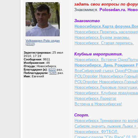
задать свои вопросы по фор
Знакомимся.
Polosedan.ru. Нов
Знакомство
Новосибирск.Карта форума.Во
Новосибирск.Перепись населения
Новосибирск.Будем знакомы.
Volkswagen Polo седан
Новосибирск. Старая перепись.
(2010)
Зарегистрирован:
25 июл
Клубные мероприятия.
2010, 17:19
Новосибирск. Встречи ОдноПолч
Сообщения:
9611
Изображения:
46
Новосибирск. День Рождения P
Откуда:
Новосибирск.
Благодарил (а):
9223
раз.
ВсеСибирский съезд ОдноPOlчан
Поблагодарили:
5285
раз.
POLOпробег Новосибирск-Горный 
Имя:
Евгений
POLOпробег Новосибирск-Горный 
Новосибирск.Ледовые покатушки
Новосибирск. Клубное празднова
Новосибирск.Лазертаг
Встреча в Новосибирске!
Спорт.
Новосибирск.Тренировки по воле
Сибиряк.значить лыжник.Лыжи + 
Новосибирск. ФУТБОЛ.
Спринт-слалом "City Race" 01.10.