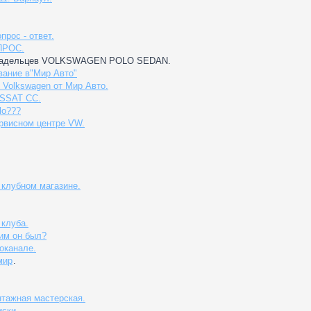
прос - ответ.
ПРОС.
ладельцев VOLKSWAGEN POLO SEDAN.
вание в"Мир Авто"
 Volkswagen от Мир Авто.
SSAT CC.
lo???
ервисном центре VW.
 клубном магазине.
 клуба.
ким он был?
оканале.
мир
.
нтажная мастерская.
ски.