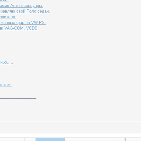
имия.Автоаксессуары.
правляю свой Поло седан.
опителя.
туманных фар на VW PS.
ами VAG-COM, VCDS.
бо.....
летом.
_________________