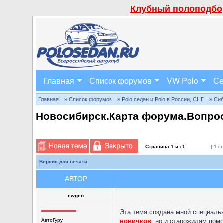
Клубный полоподбор
Главная
Список форумов
VW Polo
Се
Главная
» Список форумов
» Polo седан и Polo в России, СНГ
» Си
Новосибирск.Карта форума.Вопро
Страница
1
из
1
[ 1 с
Версия для печати
АВТОР
ewgen
Эта тема создана мной специаль
АвтоГуру
новичков
, но и старожилам пом