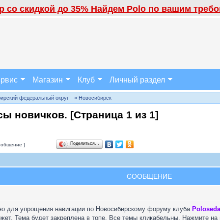
 со скидкой до 35% Найдем Polo по вашим требов
рвис
Магазин
Клуб
Личный раздел
бирский федеральный округ
» Новосибирск
сы новичков. [Страница
1
из
1
]
Поделиться…
ообщение ]
СООБЩЕНИЕ
но для упрощения навигации по Новосибирскому форуму клуба
Poloseda
ожет. Тема будет закреплена в топе. Все темы кликабельны. Нажмите н