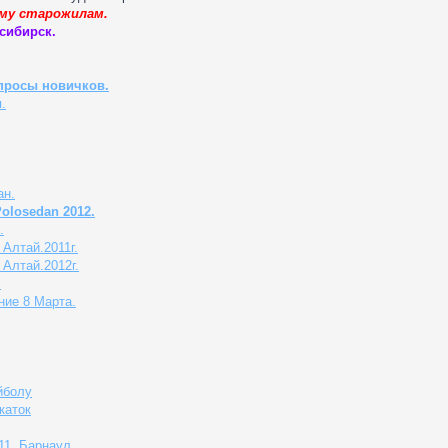
уму старожилам.
осибирск.
просы новичков.
.
ан.
olosedan 2012.
.
Алтай.2011г.
Алтай.2012г.
.
ние 8 Марта.
йболу
каток
11. Барнаул.