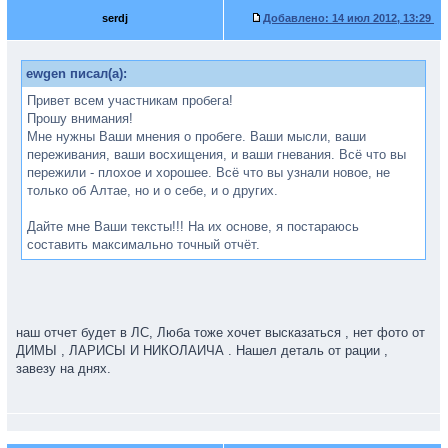
serdj
Добавлено:
14 июл 2012, 13:29
ewgen писал(а):
Привет всем участникам пробега!
Прошу внимания!
Мне нужны Ваши мнения о пробеге. Ваши мысли, ваши
переживания, ваши восхищения, и ваши гневания. Всё что вы
пережили - плохое и хорошее. Всё что вы узнали новое, не
только об Алтае, но и о себе, и о других.
Дайте мне Ваши тексты!!! На их основе, я постараюсь
составить максимально точный отчёт.
наш отчет будет в ЛС, Люба тоже хочет высказаться , нет фото от
ДИМЫ , ЛАРИСЫ И НИКОЛАИЧА . Нашел деталь от рации ,
завезу на днях.