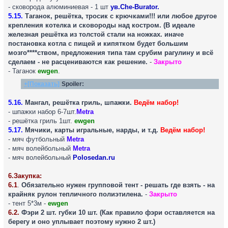
- сковорода алюминиевая - 1 шт
ув.Che-Burator.
5.15.
Таганок, решётка, тросик с крючками!!! или любое другое
крепления котелка и сковороды над костром. (В идеале
железная решётка из толстой стали на ножках. иначе
постановка котла с пищей и кипятком будет большим
мозго****ством, предложения типа там срубим рагулину и всё
сделаем - не расцениваются как решение.
-
Закрыто
- Таганок
ewgen
.
+[Показать]
Spoiler:
5.16.
Мангал, решётка гриль, шпажки.
Ведём набор!
- шпажки набор 6-7шт.
Metra
- решётка гриль 1шт.
ewgen
5.17.
Мячики, карты игральные, нарды, и т.д.
Ведём набор!
- мяч футбольный
Metra
- мяч волейбольный
Metra
- мяч волейбольный
Polosedan.ru
6.Закупка:
6.1
.
Обязательно нужен групповой тент - решать где взять - на
крайняк рулон тепличного полиэтилена.
-
Закрыто
- тент 5*3м -
ewgen
6.2.
Фэри 2 шт. губки 10 шт. (Как правило фэри оставляется на
берегу и оно уплывает поэтому нужно 2 шт.)