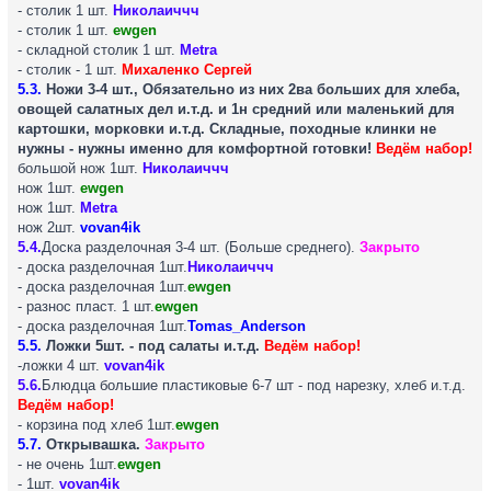
- столик 1 шт.
Николаиччч
- столик 1 шт.
ewgen
- складной столик 1 шт.
Metra
- столик - 1 шт.
Михаленко Сергей
5.3.
Ножи 3-4 шт., Обязательно из них 2ва больших для хлеба,
овощей салатных дел и.т.д. и 1н средний или маленький для
картошки, морковки и.т.д. Складные, походные клинки не
нужны - нужны именно для комфортной готовки!
Ведём набор!
большой нож 1шт.
Николаиччч
нож 1шт.
ewgen
нож 1шт.
Metra
нож 2шт.
vovan4ik
5.4.
Доска разделочная 3-4 шт. (Больше среднего).
Закрыто
- доска разделочная 1шт.
Николаиччч
- доска разделочная 1шт.
ewgen
- разнос пласт. 1 шт.
ewgen
- доска разделочная 1шт.
Tomas_Anderson
5.5.
Ложки 5шт. - под салаты и.т.д.
Ведём набор!
-ложки 4 шт.
vovan4ik
5.6.
Блюдца большие пластиковые 6-7 шт - под нарезку, хлеб и.т.д.
Ведём набор!
- корзина под хлеб 1шт.
ewgen
5.7.
Открывашка.
Закрыто
- не очень 1шт.
ewgen
- 1шт.
vovan4ik