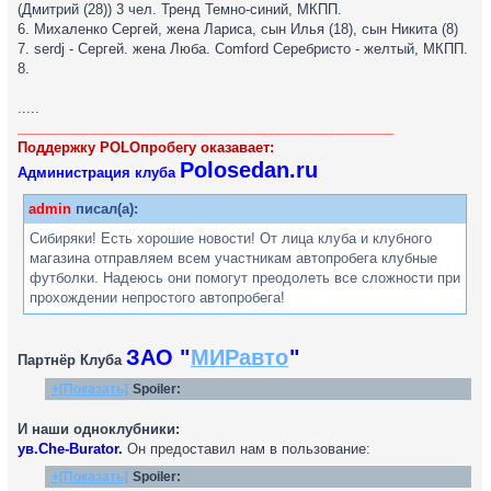
(Дмитрий (28)) 3 чел. Тренд Темно-синий, МКПП.
6. Михаленко Сергей, жена Лариса, сын Илья (18), сын Никита (8)
7. serdj - Сергей. жена Люба. Сomford Серебристо - желтый, МКПП.
8.
.....
_________________________________________________
Поддержку POLOпробегу оказавает:
Polosedan.ru
Администрация клуба
admin
писал(а):
Сибиряки! Есть хорошие новости! От лица клуба и клубного
магазина отправляем всем участникам автопробега клубные
футболки. Надеюсь они помогут преодолеть все сложности при
прохождении непростого автопробега!
ЗАО "
МИРавто
"
Партнёр Клуба
+[Показать]
Spoiler:
И наши одноклубники:
ув.Che-Burator.
Он предоставил нам в пользование:
+[Показать]
Spoiler: