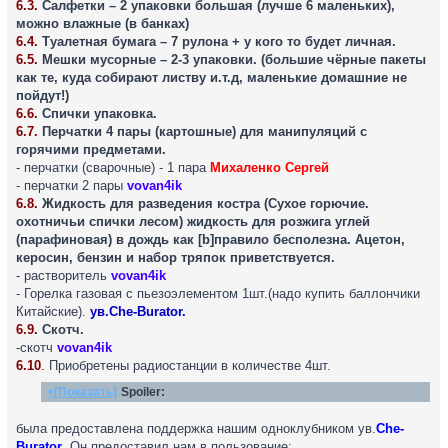
6.3.
Салфетки – 2 упаковки большая (лучше 6 маленьких),
можно влажные (в банках)
6.4.
Туалетная бумага – 7 рулона + у кого то будет личная.
6.5.
Мешки мусорные – 2-3 упаковки. (большие чёрные пакеты
как те, куда собирают листву и.т.д, маленькие домашние не
пойдут!)
6.6.
Спички упаковка.
6.7.
Перчатки 4 пары (картошные) для манипуляций с
горячими предметами.
- перчатки (сварочные) - 1 пара
Михаленко Сергей
- перчатки 2 пары
vovan4ik
6.8.
Жидкость для разведения костра (Сухое горючие.
охотничьи спички лесом) жидкость для розжига углей
(парафиновая) в дождь как [b]правило бесполезна. Ацетон,
керосин, бензин и набор тряпок приветствуется.
- растворитель
vovan4ik
- Горелка газовая с пьезоэлементом 1шт.(надо купить баллончики
Китайские).
ув.Che-Burator.
6.9.
Скотч.
-скотч
vovan4ik
6.10
.
Приобретены радиостанции в количестве 4шт.
+[Показать]
Spoiler:
была предоставлена поддержка нашим одноклубником ув.
Che-
Burator
. Он предоставил нам в пользование: