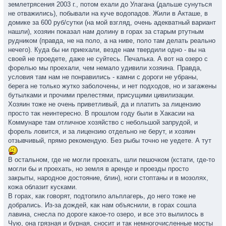
землетрясения 2003 г., потом ехали до Улагана (дальше сунуться
не отважились), побывали на куче водопадов. Жили в Акташе, в
домике за 600 руб/сутки (на мой взгляд, очень адекватный вариант
нашли), хозяин показал нам долину в горах за старым ртутным
рудником (правда, не на поло, а на ниве, поло там делать реально
нечего). Куда бы ни приехали, везде нам твердили одно - вы на
своей не проедете, даже не суйтесь. Печалька. А вот на озеро с
форелью мы проехали, чем немало удивили хозяина. Правда,
условия там нам не понравились - камни с дороги не убраны,
берега не только жутко заболочены, и нет подходов, но и загажены
бутылками и прочими прелестями, присущими цивилизации.
Хозяин тоже не очень приветливый, да и платить за лицензию
просто так неинтересно. В прошлом году были в Хакасии на
Коммунаре там отличное хозяйство с небольшой запрудой, и
форель ловится, и за лицензию отдельно не берут, и хозяин
отзывчивый, прямо рекомендую. Без рыбы точно не уедете. А тут
В остальном, где не могли проехать, шли пешочком (кстати, где-то
могли бы и проехать, но земля в аренде и проезды просто
закрыты, народное достояние, блин), ноги стоптаны и в мозолях,
кожа облазит кусками.
В горах, как говорят, подтопило альплагерь, до него тоже не
добрались. Из-за дождей, как нам объяснили, в горах сошла
лавина, снесла по дороге какое-то озеро, и все это вылилось в
Чую, она грязная и бурная, сносит и так немногочисленные мосты