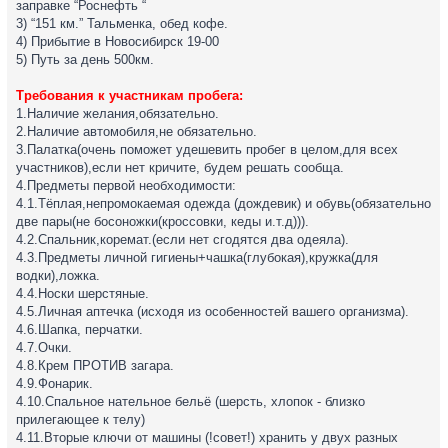
заправке “Роснефть “
3) “151 км.” Тальменка, обед кофе.
4) Прибытие в Новосибирск 19-00
5) Путь за день 500км.
Требования к участникам пробега:
1.Наличие желания,обязательно.
2.Наличие автомобиля,не обязательно.
3.Палатка(очень поможет удешевить пробег в целом,для всех
участников),если нет кричите, будем решать сообща.
4.Предметы первой необходимости:
4.1.Тёплая,непромокаемая одежда (дождевик) и обувь(обязательно
две пары(не босоножки(кроссовки, кеды и.т.д))).
4.2.Спальник,коремат.(если нет сгодятся два одеяла).
4.3.Предметы личной гигиены+чашка(глубокая),кружка(для
водки),ложка.
4.4.Носки шерстяные.
4.5.Личная аптечка (исходя из особенностей вашего организма).
4.6.Шапка, перчатки.
4.7.Очки.
4.8.Крем ПРОТИВ загара.
4.9.Фонарик.
4.10.Спальное нательное бельё (шерсть, хлопок - близко
прилегающее к телу)
4.11.Вторые ключи от машины (!совет!) хранить у двух разных