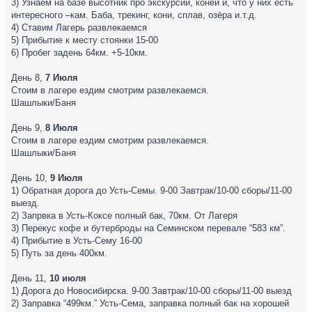
3) Узнаём на базе высотник про экскурсии, коней и, что у них есть
интересного –кам. Баба, трекинг, кони, сплав, озёра и.т.д.
4) Ставим Лагерь развлекаемся
5) Прибытие к месту стоянки 15-00
6) Пробег задень 64км. +5-10км.
День 8,
7 Июля
Стоим в лагере ездим смотрим развлекаемся.
Шашлыки/Баня
День 9,
8 Июля
Стоим в лагере ездим смотрим развлекаемся.
Шашлыки/Баня
День 10,
9 Июля
1) Обратная дорога до Усть-Семы. 9-00 Завтрак/10-00 сборы/11-00
выезд.
2) Запрвка в Усть-Коксе полный бак, 70км. От Лагеря
3) Перекус кофе и бутерброды на Семинском перевале “583 км”.
4) Прибытие в Усть-Сему 16-00
5) Путь за день 400км.
День 11,
10 июля
1) Дорога до Новосибирска. 9-00 Завтрак/10-00 сборы/11-00 выезд
2) Заправка “499км.” Усть-Сема, заправка полный бак на хорошей