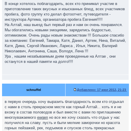
В конце хотелось поблагодарить, всех кто принимал участие в
приготовление таких вкусных и изысканных блюд, всех участников
пробега, фото группу кто делал фотоотчет, путеводителя -
инструктора Артема, организатора пробега Евгения!!!!!
На Алтай, наш выезд был первый раз и нам он очень понравился.
Мы обогатились новыми эмоциями, зарядились бодростью,
оптимизмом. Очень рады новым знакомствам !!! Большое спасибо
за компанию: Евгений, Тамара, Катя, Данил, Артем, Нина, Виталий,
Катя, Дима, Сергей Иванович, Лариса , Илья, Никита, Валерий
Николаевич, Антонина, Саша, Володя, Лена !!!
Ура , нашим незабываемым дням проведенные на Алтае , они
останутся в нашей памяти на долго!!!!
schnuffel
Добавлено:
17 июл 2012, 21:23
в первую очередь хочу выразить благодарность всем кто отдыхал
с нами в столь прекрасном месте как горный Алтай... хоть я и не
вхожу в состав половодов и был вместе с вами по приглашению
многоуважаемого
ewgen
но все же хочу сказать что отдых у нас
получился на славу. пусть и были мелкие заморочки но красота
горных пейзажей, рек, подъемов и спусков столь прекрасных