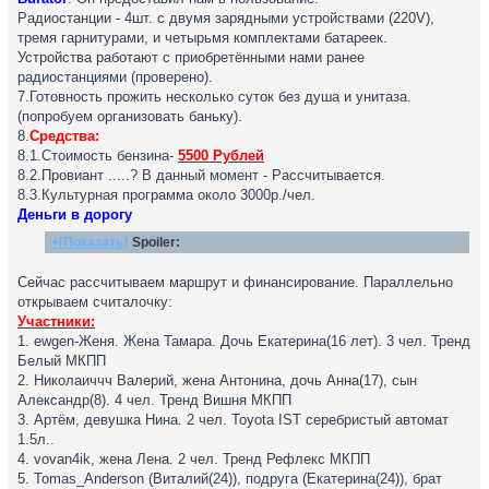
Радиостанции - 4шт. с двумя зарядными устройствами (220V),
тремя гарнитурами, и четырьмя комплектами батареек.
Устройства работают с приобретёнными нами ранее
радиостанциями (проверено).
7.Готовность прожить несколько суток без душа и унитаза.
(попробуем организовать баньку).
8.
Средства:
8.1.Стоимость бензина-
5500 Рублей
8.2.Провиант .....? В данный момент - Рассчитывается.
8.3.Культурная программа около 3000р./чел.
Деньги в дорогу
+[Показать]
Spoiler:
Сейчас рассчитываем маршрут и финансирование. Параллельно
открываем считалочку:
Участники:
1. ewgen-Женя. Жена Тамара. Дочь Екатерина(16 лет). 3 чел. Тренд
Белый МКПП
2. Николаиччч Валерий, жена Антонина, дочь Анна(17), сын
Александр(8). 4 чел. Тренд Вишня МКПП
3. Артём, девушка Нина. 2 чел. Toyota IST серебристый автомат
1.5л..
4. vovan4ik, жена Лена. 2 чел. Тренд Рефлекс МКПП
5. Tomas_Anderson (Виталий(24)), подруга (Екатерина(24)), брат