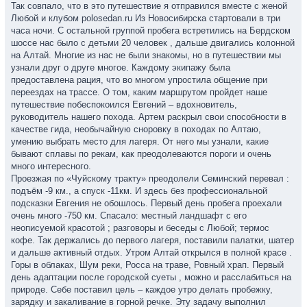
Так совпало, что в это путешествие я отправился вместе с женой
Любой и клубом polosedan.ru Из Новосибирска стартовали в три
часа ночи. С остальной группой пробега встретились на Бердском
шоссе нас было с детьми 20 человек , дальше двигались колонной
на Алтай. Многие из нас не были знакомы, но в путешествии мы
узнали друг о друге многое. Каждому экипажу была
предоставлена рация, что во многом упростила общение при
переездах на трассе. О том, каким маршрутом пройдет наше
путешествие побеспокоился Евгений – вдохновитель,
руководитель нашего похода. Артем раскрыл свои способности в
качестве гида, необычайную сноровку в походах по Алтаю,
умению выбрать место для лагеря. От него мы узнали, какие
бывают сплавы по рекам, как преодолеваются пороги и очень
много интересного.
Проезжая по «Чуйскому тракту» преодолели Семинский перевал :
подъём -9 км., а спуск -11км. И здесь без профессиональной
подсказки Евгения не обошлось. Первый день пробега проехали
очень много -750 км. Спасало: местный ландшафт с его
неописуемой красотой ; разговоры и беседы с Любой; термос
кофе. Так держались до первого лагеря, поставили палатки, шатер
и дальше активный отдых. Утром Алтай открылся в полной красе .
Горы в облаках, Шум реки, Росса на траве, Ровный храп. Первый
день адаптации после городской суеты , можно и расслабиться на
природе. Себе поставил цель – каждое утро делать пробежку,
зарядку и закаливание в горной речке. Эту задачу выполнил