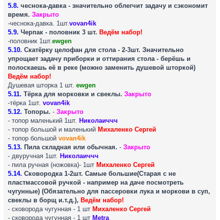
5.8.
чеснока-давка - значительно облегчит задачу и сэкономит
время.
Закрыто
-чеснока-давка. 1шт.
vovan4ik
5.9.
Черпак - половник 3 шт.
Ведём набор!
-половник 1шт.
ewgen
5.10.
Скатёрку целофан для стола - 2-3шт. Значительно
упрощает задачу приборки и оттирания стола - берёшь и
полоскаешь её в реке (можно заменить душевой шторкой)
Ведём набор!
Душевая шторка 1 шт.
ewgen
5.11.
Тёрка для морковки и свеклы.
Закрыто
-тёрка 1шт.
vovan4ik
5.12.
Топоры.
-
Закрыто
- топор маленький 1шт.
Николаиччч
- топор большой и маленький
Михаленко Сергей
- топор большой
vovan4ik
5.13.
Пила складная или обычная.
-
Закрыто
- двуручная 1шт.
Николаиччч
- пила ручная (ножовка)- 1шт
Михаленко Сергей
5.14.
Сковородка 1-2шт. Самые большие(Старая с не
пластмассовой ручкой - например на даче посмотреть
чугунные) (Обязательно для пассеровки лука и моркови в суп,
свеклы в борщ и.т.д.),
Ведём набор!
- сковорода чугунная - 1 шт
Михаленко Сергей
- сковорода чугунная - 1 шт
Metra