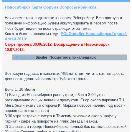
Новосибирск.Карта форума.Вопросы новичков.
Начинаем старт подготовки к новому Poloпробегу. Всю важную и
полезную информацию будем аккумулировать в первом посте.
Пост будет виден на всех страницах этой темы.
Как это было в прошлом году:
POLOпробег Новосибирск-Горный
Алтай.2011г.
Старт пробега 30.06.2012. Возвращение в Новосибирск
10.07.2012.
+[Показать]
Spoiler:
Посмотреть по календарю
Вот такую надпись в кавычках “499км” стоит читать как четыреста
девяносто девятый километр Чуйского тракта.
День 1,
30 Июня
1) Выезд из Новосибирска рано утром, сбор в 3:00 утра -
раскидывание общих вещей и продуктов. Сбор около парковки ТЦ
Мега (если ехать со стороны К. Маркса поворот налево под мост -
первая парковка справа)
3:30 утра встреча с ewgen и Томским экипажем около "кафе у
гарика" - кафе на повороте на пляж Звезда/Неаком.
2) Заправка в городе Новосибирска полный бак на Большевистской
(Лукойл, Газпром-нефть и.т.д.) полный бак.