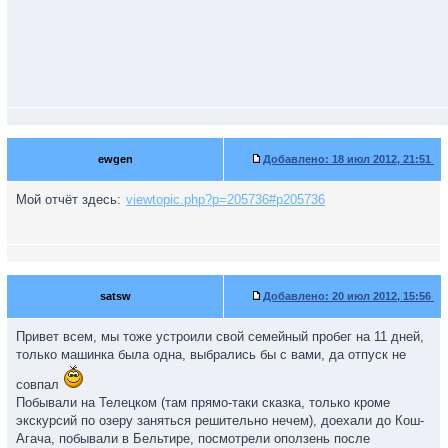
ewgen
Добавлено:
18 июл 2012, 21:51
Мой отчёт здесь:
viewtopic.php?p=205736#p205736
satsw
Добавлено:
20 июл 2012, 15:56
Привет всем, мы тоже устроили свой семейный пробег на 11 дней,
только машинка была одна, выбрались бы с вами, да отпуск не
совпал
Побывали на Телецком (там прямо-таки сказка, только кроме
экскурсий по озеру заняться решительно нечем), доехали до Кош-
Агача, побывали в Бельтире, посмотрели оползень после