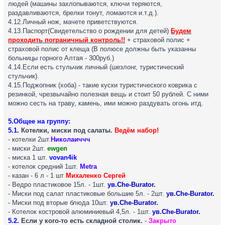
людей (машины захлопываются, ключи теряются,
раздавливаются, брелки тонут, ломаются и.т.д.).
4.12.Личный нож, мачете приветствуются.
4.13.Паспорт(Свидетельство о рождении для детей)
Будем
проходить пограничный контроль!!
+ страховой полис +
страховой полис от клеща (В полюсе должны быть указанны
больницы горного Алтая - 300руб.)
4.14.Если есть стульчик личный (шезлонг, туристический
стульчик).
4.15.Поджопник (хоба) - такие куски туристического коврика с
резинкой, чрезвычайно полезная вещь и стоит 50 рублей. С ними
можно сесть на траву, камень, ими можно раздувать огонь итд.
5.Общее на группу:
5.1.
Котелки, миски под салаты.
Ведём набор!
- котелки 2шт.
Николаиччч
- миски 2шт.
ewgen
- миска 1 шт.
vovan4ik
- котелок средний 1шт.
Metra
- казан - 6 л - 1 шт
Михаленко Сергей
- Ведро пластиковое 15л. - 1шт.
ув.Che-Burator.
- Миски под салат пластиковые большие 5л. - 2шт.
ув.Che-Burator.
- Миски под вторые блюда 10шт.
ув.Che-Burator.
- Котелок костровой алюминиевый 4,5л. - 1шт.
ув.Che-Burator.
5.2.
Если у кого-то есть складной столик.
-
Закрыто