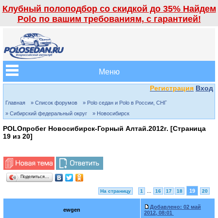
Клубный полоподбор со скидкой до 35% Найдем
Polo по вашим требованиям, с гарантией!
Меню
Регистрация
Вход
Главная
» Список форумов
» Polo седан и Polo в России, СНГ
» Сибирский федеральный округ
» Новосибирск
POLOпробег Новосибирск-Горный Алтай.2012г. [Страница
19
из
20
]
Поделиться…
19
На страницу
1
...
16
17
18
20
Добавлено:
02 май
ewgen
2012, 08:01