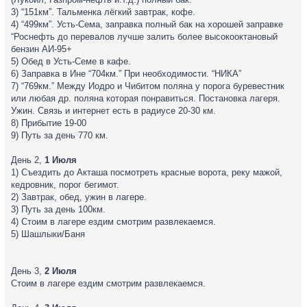
3) “151км”. Тальменка лёгкий завтрак, кофе.
4) “499км”. Усть-Сема, заправка полный бак на хорошей заправке
“Роснефть до перевалов лучше залить более высокооктановый
бензин АИ-95+
5) Обед в Усть-Семе в кафе.
6) Заправка в Ине “704км.” При необходимости. “НИКА”
7) “769км.” Между Иодро и Чибитом поляна у порога буревестник
или любая др. поляна которая понравиться. Постановка лагеря.
Ужин. Связь и интернет есть в радиусе 20-30 км.
8) Прибытие 19-00
9) Путь за день 770 км.
День 2,
1 Июля
1) Съездить до Акташа посмотреть красные ворота, реку мажой,
кедровник, порог бегимот.
2) Завтрак, обед, ужин в лагере.
3) Путь за день 100км.
4) Стоим в лагере ездим смотрим развлекаемся.
5) Шашлыки/Баня
День 3,
2 Июля
Стоим в лагере ездим смотрим развлекаемся.