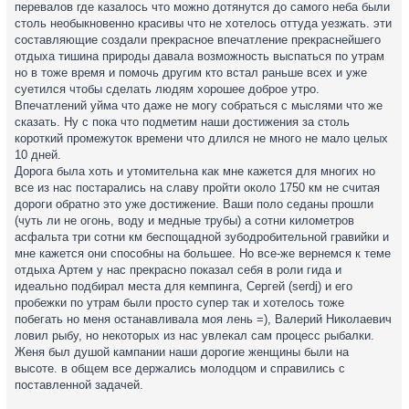
перевалов где казалось что можно дотянутся до самого неба были
столь необыкновенно красивы что не хотелось оттуда уезжать. эти
составляющие создали прекрасное впечатление прекраснейшего
отдыха тишина природы давала возможность выспаться по утрам
но в тоже время и помочь другим кто встал раньше всех и уже
суетился чтобы сделать людям хорошее доброе утро.
Впечатлений уйма что даже не могу собраться с мыслями что же
сказать. Ну с пока что подметим наши достижения за столь
короткий промежуток времени что длился не много не мало целых
10 дней.
Дорога была хоть и утомительна как мне кажется для многих но
все из нас постарались на славу пройти около 1750 км не считая
дороги обратно это уже достижение. Ваши поло седаны прошли
(чуть ли не огонь, воду и медные трубы) а сотни километров
асфальта три сотни км беспощадной зубодробительной гравийки и
мне кажется они способны на большее. Но все-же вернемся к теме
отдыха Артем у нас прекрасно показал себя в роли гида и
идеально подбирал места для кемпинга, Сергей (serdj) и его
пробежки по утрам были просто супер так и хотелось тоже
побегать но меня останавливала моя лень =), Валерий Николаевич
ловил рыбу, но некоторых из нас увлекал сам процесс рыбалки.
Женя был душой кампании наши дорогие женщины были на
высоте. в общем все держались молодцом и справились с
поставленной задачей.