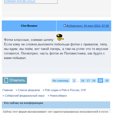
Che-Burator
Добавлено:
24 июл 2012, 07:28
Фотки классные, снимаю шляпу
Если кому не сложно,выложите побольше фотки с привалов, типа,
мы едим, мы поём, вот такой лагерь, а там на углях что то вкусное
готовится. Посмотрел, часть фоток из Половестника, как будто с
вами побывал.
19
На страницу
1
...
16
17
18
20
Главная
» Список форумов
» Polo седан и Polo в России, СНГ
» Сибирский федеральный округ
» Новосибирск
Кто сейчас на конференции
Сейчас этот форум просматривают: нет зарегистрированных пользователей и гости: