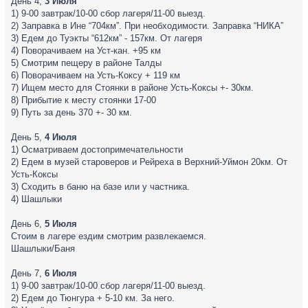
День 4,
3 Июля
1) 9-00 завтрак/10-00 сбор лагеря/11-00 выезд.
2) Заправка в Ине “704км”. При необходимости. Заправка “НИКА”
3) Едем до Туэкты “612км” - 157км. От лагеря
4) Поворачиваем на Уст-кан. +95 км
5) Смотрим пещеру в районе Талды
6) Поворачиваем на Усть-Коксу + 119 км
7) Ищем место для Стоянки в районе Усть-Коксы +- 30км.
8) Прибытие к месту стоянки 17-00
9) Путь за день 370 +- 30 км.
День 5,
4 Июля
1) Осматриваем достопримечательности
2) Едем в музей староверов и Рейреха в Верхний-Уймон 20км. От
Усть-Коксы
3) Сходить в баню на базе или у частника.
4) Шашлыки
День 6,
5 Июля
Стоим в лагере ездим смотрим развлекаемся.
Шашлыки/Баня
День 7,
6 Июля
1) 9-00 завтрак/10-00 сбор лагеря/11-00 выезд.
2) Едем до Тюнгура + 5-10 км. За него.