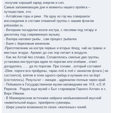
,получив хороший заряд энергии и сил.
Самые запоминающие дни и моменты нашего пробега –
путешествия, это:
- Алтайские горы и реки . На одну из гор мы совершили
восхождение в составе отважной группы с нашим флагом
polosedan.ru .
- Вечерние посиделки возле костра, с песнями под гитару и
дискотеку под современную музыку.
- Валера наловил рыбы , сам процесс рыбалки.
- Баня с березовым веничком.
-Приготовление на костре первых и вторых блюд, чай на травах и
местных ягодах. Аромат до сих пор летает в воздухе.
- Как же Алтай без сплава. Сплавлялись смелые две группы,
установка инструктора идем по порогам или огибаем , ответ
догадались ….. да по порогам. При сплаве , который составил
-20км. пороги все пройдены, таран лоб в лоб с захватом флага ( не
состоялся), взятие в плен одного гребца и купание его за борт
(состоялось). Результат – эмоции , адреналин полные через край.
- Побывали в Государственном музее-заповеднике им. Н.К. и Е.И.
Рерихов . Рядом еще музей « Быт староверов Горного Алтая» в с.
Верх-Уймоне.
- В Манжерокском источнике набрали необыкновенной вкусной
«живительной воды», приобрели сувениры.
- Шире узнали возможности своих «железных» коней.