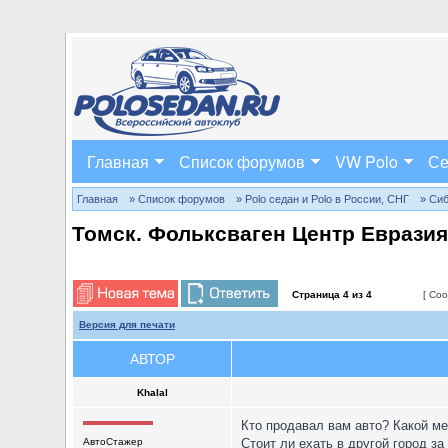
Главная
Список форумов
VW Polo
Се
Главная
» Список форумов
» Polo седан и Polo в России, СНГ
» Си
Томск. Фольксваген Центр Евразия
Страница
4
из
4
[ Соо
Версия для печати
АВТОР
Khalal
Кто продавал вам авто? Какой ме
АвтоСтажер
Стоит ли ехать в другой город за