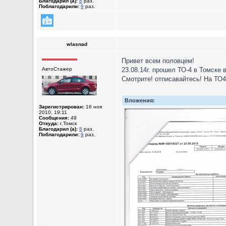
Благодарил (а):
8
раз.
Поблагодарили:
9
раз.
wlasnad
Привет всем половцем!
АвтоСтажер
23.08.14г. прошел ТО-4 в Томске 
Смотрите! отписавайтесь! На ТО4
Вложения:
Зарегистрирован:
16 ноя
2010, 19:11
Сообщения:
49
Откуда:
г.Томск
Благодарил (а):
8
раз.
Поблагодарили:
9
раз.