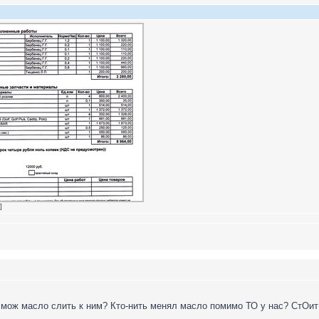
]
 мож масло слить к ним? Кто-нить менял масло помимо ТО у нас? СтОит