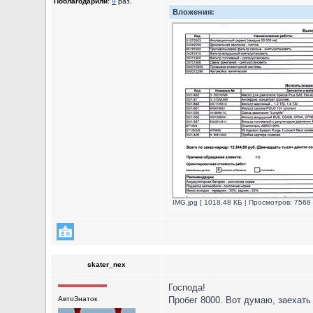
Поблагодарили:
9
раз.
Вложения:
IMG.jpg [ 1018.48 КБ | Просмотров: 7568 
skater_nex
Господа!
АвтоЗнаток
Пробег 8000. Вот думаю, заехать