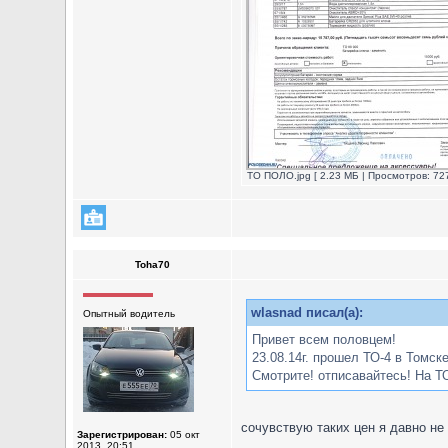
ТО ПОЛО.jpg [ 2.23 МБ | Просмотров: 727
Toha70
wlasnad писал(а):
Опытный водитель
Привет всем половцем!
23.08.14г. прошел ТО-4 в Томск
Смотрите! отписавайтесь! На Т
сочувствую таких цен я давно не
Зарегистрирован:
05 окт
2013, 20:51