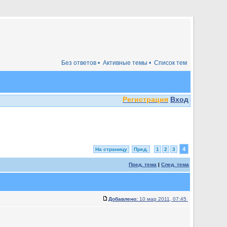
Без ответов •
Активные темы •
Список тем
Регистрация
Вход
4
На страницу
Пред.
1
2
3
Пред. тема
|
След. тема
Добавлено:
10 мар 2011, 07:45