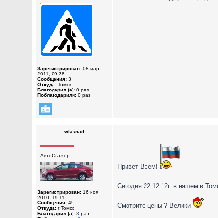
Зарегистрирован:
08 мар
2011, 09:38
Сообщения:
3
Откуда:
Томск
Благодарил (а):
0 раз.
Поблагодарили:
0 раз.
wlasnad
АвтоСтажер
Привет Всем!
Сегодня 22.12.12г. в нашем в То
Зарегистрирован:
16 ноя
2010, 19:11
Сообщения:
49
Смотрите цены!? Велики
Откуда:
г.Томск
Благодарил (а):
8
раз.