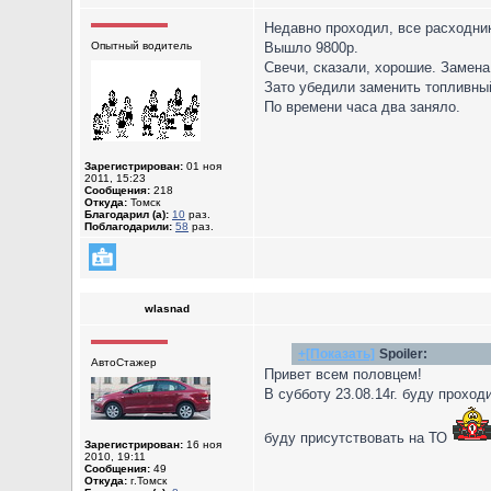
Недавно проходил, все расходник
Опытный водитель
Вышло 9800р.
Свечи, сказали, хорошие. Замена
Зато убедили заменить топливный
По времени часа два заняло.
Зарегистрирован:
01 ноя
2011, 15:23
Сообщения:
218
Откуда:
Томск
Благодарил (а):
10
раз.
Поблагодарили:
58
раз.
wlasnad
+[Показать]
Spoiler:
АвтоСтажер
Привет всем половцем!
В субботу 23.08.14г. буду проход
буду присутствовать на ТО
Зарегистрирован:
16 ноя
2010, 19:11
Сообщения:
49
Откуда:
г.Томск