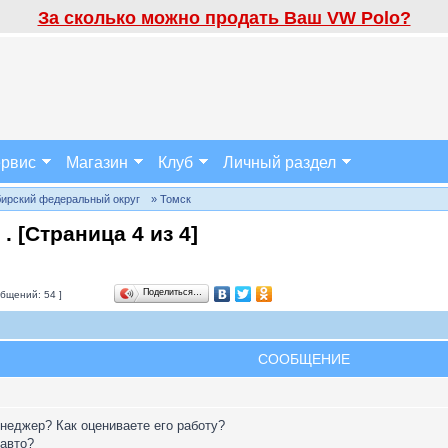
За сколько можно продать Ваш VW Polo?
рвис
Магазин
Клуб
Личный раздел
бирский федеральный округ
» Томск
 . [Страница
4
из
4
]
Поделиться…
бщений: 54 ]
СООБЩЕНИЕ
неджер? Как оцениваете его работу?
 авто?