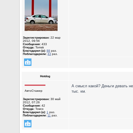
Зарегистрирован:
22 мар
2012, 09:56
Сообщения:
433
Откуда:
Tomsk
Благодарил (а):
88
раз.
Поблагодарили:
43
раз.
Hotdog
А смысл какой? Деньги девать не
АвтоСтажер
тыс. км.
Зарегистрирован:
30 май
2012, 07:26
Сообщения:
42
Откуда:
Томск
Благодарил (а):
1
раз.
Поблагодарили:
11
раз.