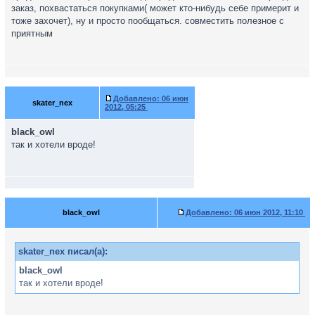
заказ, похвастаться покупками( может кто-нибудь себе примерит и
тоже захочет), ну и просто пообщаться. совместить полезное с
приятным
Добавлено:
06 июн
skater_nex
2012, 05:25
black_owl
так и хотели вроде!
black_owl
Добавлено:
06 июн 2012, 11:10
skater_nex писал(а):
black_owl
так и хотели вроде!