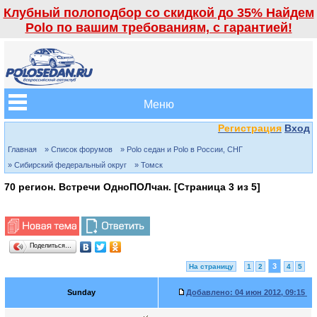
Клубный полоподбор со скидкой до 35% Найдем
Polo по вашим требованиям, с гарантией!
Меню
Регистрация
Вход
Главная
» Список форумов
» Polo седан и Polo в России, СНГ
» Сибирский федеральный округ
» Томск
70 регион. Встречи ОдноПОЛчан. [Страница
3
из
5
]
Поделиться…
3
На страницу
1
2
4
5
Sunday
Добавлено:
04 июн 2012, 09:15