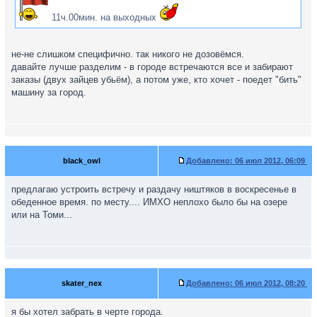
11ч.00мин. на выходных
не-не слишком специфично. так никого не дозовёмся.
давайте лучше разделим - в городе встречаются все и забирают
заказы (двух зайцев убьём), а потом уже, кто хочет - поедет "бить"
машину за город.
black_owl
Добавлено:
06 июл 2012, 06:09
предлагаю устроить встречу и раздачу ништяков в воскресенье в
обеденное время. по месту.... ИМХО неплохо было бы на озере
или на Томи...
skater_nex
Добавлено:
06 июл 2012, 08:20
я бы хотел забрать в черте города.