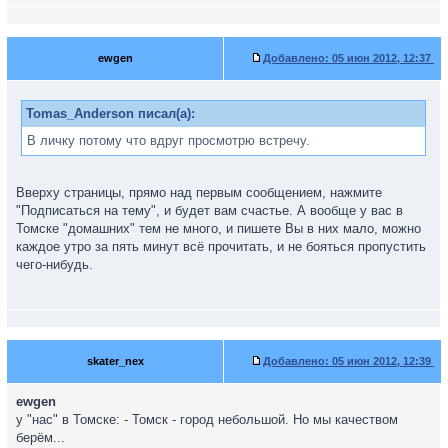
ewgen
Добавлено:
05 июн 2012, 12:37
Tomas_Anderson писал(а):
В личку потому что вдруг просмотрю встречу.
Вверху страницы, прямо над первым сообщением, нажмите
"Подписаться на тему", и будет вам счастье. А вообще у вас в
Томске "домашних" тем не много, и пишете Вы в них мало, можно
каждое утро за пять минут всё прочитать, и не бояться пропустить
чего-нибудь.
skater_nex
Добавлено:
05 июн 2012, 12:39
ewgen
у "нас" в Томске: - Томск - город небольшой. Но мы качеством
берём...