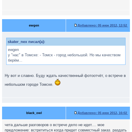
ewgen
Добавлено:
05 июн 2012, 12:52
skater_nex писал(а):
ewgen
у "нас" в Томске: - Томск - город небольшой. Но мы качеством
берём...
Ну вот и славно. Буду ждать качественный фотоотчёт, о встрече в
небольшом городе Томске.
black_owl
Добавлено:
05 июн 2012, 16:02
чета дальше разговоров о встрече дело не идет.... мое
предложение: встретиться когда придет совместный заказ. раздать