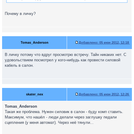
Почему в личку?
Tomas_Anderson
Добавлено:
05 июн 2012, 12:18
В личку потому что вдруг просмотрю встречу. Тайн никаких нет. С
удовольствием посмотрел у кого-нибудь как провести силовой
кабель в салон.
skater_nex
Добавлено:
05 июн 2012, 12:26
Tomas_Anderson
Такая же проблема. Нужен силовик в салон - буду комп ставить.
Максимум, что нашёл - люди делали через заглушку педали
сцепления (у меня автомат). Через неё тянули...