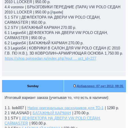
2010 L.LOCKER | 950.00 р.
4.4 voronov | БРЫЗГОВИКИ ПЕРЕДНИЕ (ПАРА) VW POLO СЕДАН
2010 L.LOCKER | 950.00 р.[/quote]
5.1 STV | ДЕФЛЕКТОРА НА ДВЕРИ VW POLO СЕДАН,
CARMASTER | 950.00 р.
5.2 STV | БАГАЖНЫЙ КАРМАН 270.00 р.
6.1 Legion54 | ДЕФЛЕКТОРА НА ДВЕРИ VW POLO СЕДАН,
CARMASTER | 950.00 р.
6.2 Legion54 | БАГАЖНЫЙ КАРМАН 270.00 р.
6.3 Legion54 | КОВРИКИ В САЛОН ДЛЯ VW POLO СЕДАН (С 2010
Г.В. ПО Н.В.), 3D КОВРОЛИН+АРМИРУЮЩАЯ ОСНОВА 1,750.00 р.
https://shop.polosedan.ru/index.php?rout ... uct_id=227
Sunday
Добавлено:
07 окт 2012, 08:35
Итоговый вариант заказа (учитывая то, что есть в наличии):
1.1. bob007 |
Набор оригинальных расходников для ТО-1
| 1290 р.
2.1 WLASNAD |
БАГАЖНЫЙ КАРМАН
| 270.00 р.
3.1 STV |
ДЕФЛЕКТОРА НА ДВЕРИ VW POLO СЕДАН,
CARMASTER
| 950.00 р.