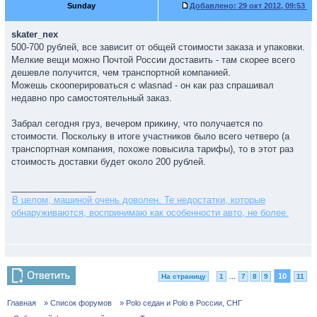
Sunday
Добавлено:
29 окт 2012, 09:53
skater_nex
500-700 рублей, все зависит от общей стоимости заказа и упаковки.
Мелкие вещи можно Почтой России доставить - там скорее всего
дешевле получится, чем транспортной компанией.
Можешь скооперироваться с wlasnad - он как раз спрашивал
недавно про самостоятельный заказ.
Забрал сегодня груз, вечером прикину, что получается по
стоимости. Поскольку в итоге участников было всего четверо (а
транспортная компания, похоже повысила тарифы), то в этот раз
стоимость доставки будет около 200 рублей.
_________________
В целом, машиной очень доволен. Те недостатки, которые
обнаруживаются, воспринимаю как особенности авто, не более.
10
На страницу
1
...
7
8
9
11
Главная
» Список форумов
» Polo седан и Polo в России, СНГ