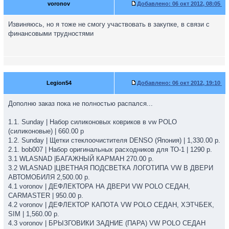
voronov
Добавлено:
06 окт 2012, 08:05
Извиняюсь, но я тоже не смогу участвовать в закупке, в связи с
финансовыми трудностями
Legion54
Добавлено:
06 окт 2012, 19:10
Дополню заказ пока не полностью распался...
1.1. Sunday | Набор силиконовых ковриков в vw POLO
(силиконовые) | 660.00 р
1.2. Sunday | Щетки стеклоочистителя DENSO (Япония) | 1,330.00 р.
2.1. bob007 | Набор оригинальных расходников для ТО-1 | 1290 р.
3.1 WLASNAD |БАГАЖНЫЙ КАРМАН 270.00 р.
3.2 WLASNAD |ЦВЕТНАЯ ПОДСВЕТКА ЛОГОТИПА VW В ДВЕРИ
АВТОМОБИЛЯ 2,500.00 р.
4.1 voronov | ДЕФЛЕКТОРА НА ДВЕРИ VW POLO СЕДАН,
CARMASTER | 950.00 р.
4.2 voronov | ДЕФЛЕКТОР КАПОТА VW POLO СЕДАН, ХЭТЧБЕК,
SIM | 1,560.00 р.
4.3 voronov | БРЫЗГОВИКИ ЗАДНИЕ (ПАРА) VW POLO СЕДАН