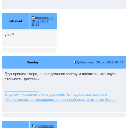
Добавлено:
wlasnad
20 окт 2012,
11:13
ура!!!
Sunday
Добавлено:
28 окт 2012, 07:49
Груз пришел вчера, в понедельник заберу и посчитаю итоговую
стоимость доставки
_________________
В целом, машиной очень доволен. Те недостатки, которые
обнаруживаются, воспринимаю как особенности авто, не более.
Добавлено: