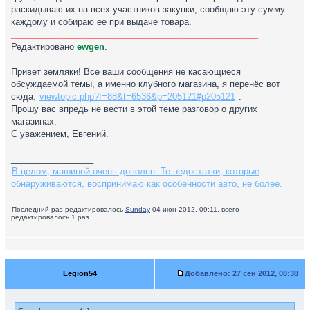
раскидываю их на всех участников закупки, сообщаю эту сумму
каждому и собираю ее при выдаче товара.
___________________________________________________
Редактировано
ewgen
.
Привет земляки! Все ваши сообщения не касающиеся
обсуждаемой темы, а именно клубного магазина, я перенёс вот
сюда:
viewtopic.php?f=88&t=6536&p=205121#p205121
.
Прошу вас впредь не вести в этой теме разговор о других
магазинах.
С уважением, Евгений.
_________________
В целом, машиной очень доволен. Те недостатки, которые
обнаруживаются, воспринимаю как особенности авто, не более.
Последний раз редактировалось
Sunday
04 июн 2012, 09:11, всего
редактировалось 1 раз.
Legion54
Добавлено:
27 сен 2012, 08:38