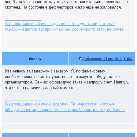
все было упаковано между двух досок, капитально перевязанных
скотчем. На состояние дефлекторов никто еще не жаловался.
_________________
В целом, машиной очень доволен. Те недостатки, которые
обнаруживаются, воспринимаю как особенности авто, не более.
Sunday
Добавлено:
04 окт 2012, 11:03
Извиняюсь за задержку с заказом. Я, по финансовым
соображениям, не смогу участвовать в закупке - буду только
организатором. Сейчас сформирую заказ и запрошу счет. Напишу,
что есть в наличии в данный момент.
_________________
В целом, машиной очень доволен. Те недостатки, которые
обнаруживаются, воспринимаю как особенности авто, не более.