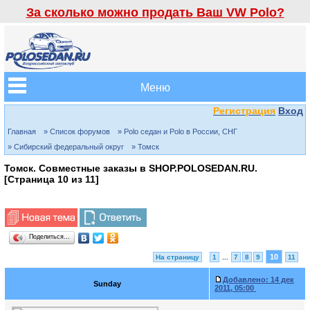
За сколько можно продать Ваш VW Polo?
Меню
Регистрация
Вход
Главная
» Список форумов
» Polo седан и Polo в России, СНГ
» Сибирский федеральный округ
» Томск
Томск. Совместные заказы в SHOP.POLOSEDAN.RU.
[Страница
10
из
11
]
Поделиться…
10
На страницу
1
...
7
8
9
11
Добавлено:
14 дек
Sunday
2011, 05:00