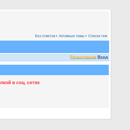
Без ответов •
Активные темы •
Список тем
Регистрация
Вход
кой в соц. сетях