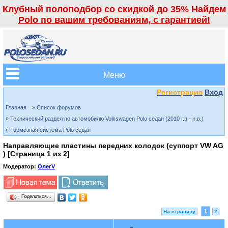
Клубный полоподбор со скидкой до 35% Найдем
Polo по вашим требованиям, с гарантией!
Меню
Регистрация
Вход
Главная
» Список форумов
» Технический раздел по автомобилю Volkswagen Polo седан (2010 г.в - н.в.)
» Тормозная система Polo седан
Направляющие пластины передних колодок (суппорт VW AG
) [Страница
1
из
2
]
Модератор:
ОлегV
Поделиться…
1
На страницу
2