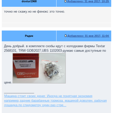
doxtur1968
Добавлено:
31 янв 2017, 10:29
точно не скажу.но не фенокс это точно.
Радик
Добавлено:
31 янв 2017, 11:04
День добрый. в комплекте скобы идут с колодками фирмы Textar
2568101, TRW GDB2027,UBS 1102003-думаю самые доступные по
цене.
_________________
Машина стоит своих денег. Иногда не понятная экономия
например,задние барабанные тормоза. машиной доволен. рабочая
лошадка.по спидометру один раз стре...