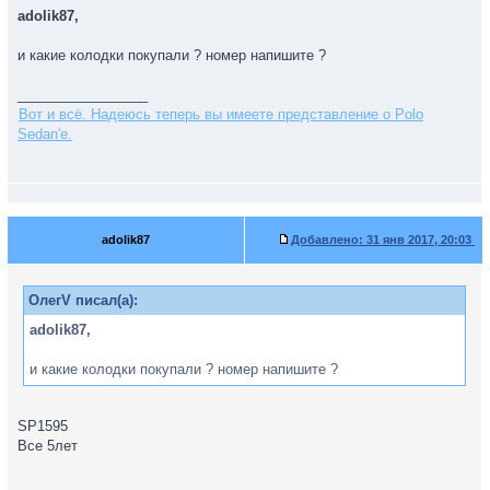
adolik87,
и какие колодки покупали ? номер напишите ?
_________________
Вот и всё. Надеюсь теперь вы имеете представление о Polo
Sedan'е.
adolik87
Добавлено:
31 янв 2017, 20:03
ОлегV писал(а):
adolik87,
и какие колодки покупали ? номер напишите ?
SP1595
Все 5лет