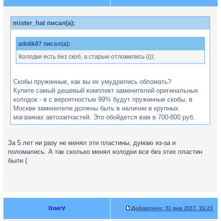
mister_hat писал(а):
adolik87 писал(а):
Колодки есть без скоб, а старые отломились ((((
Скобы пружинные, как вы их умудрились обломать?
Купите самый дешевый комплект заменителей оригинальных
колодок - в с вероятностью 99% будут пружинные скобы, в
Москве заменители должны быть в наличии в крупных
магазинах автозапчастей. Это обойдется вам в 700-800 руб.
За 5 лет ни разу не менял эти пластины, думаю из-за и
поломались. А так сколько менял колодки все без этих пластин
были (
ОлегV
Добавлено:
31 янв 2017, 15:23