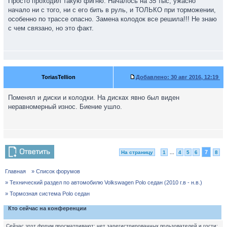
Просто проходил такую фигню. Началось на 35 тыс, ужасно
начало ни с того, ни с его бить в руль, и ТОЛЬКО при торможении,
особенно по трассе опасно. Замена колодок все решила!!! Не знаю
с чем связано, но это факт.
ToriasTellion
Добавлено:
30 авг 2016, 12:19
Поменял и диски и колодки. На дисках явно был виден
неравномерный износ. Биение ушло.
7
На страницу
1
...
4
5
6
8
Главная
» Список форумов
» Технический раздел по автомобилю Volkswagen Polo седан (2010 г.в - н.в.)
» Тормозная система Polo седан
Кто сейчас на конференции
Сейчас этот форум просматривают: нет зарегистрированных пользователей и гости: