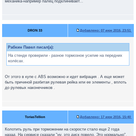
механика-например палец подклинивает...
DRON 33
Добавлено:
07 июн 2016, 23:51
Рабкин Павел писал(а):
На стенде проверили - разное тормозное усилие на передних
колёсах.
От этого в купе с ABS возможно и идет вибрация . А еще может
быть причиной разбитая рулевая рейка или ее элементы , вплоть
до рулевых наконечников .
ToriasTellion
Добавлено:
17 июн 2016, 15:40
Колотить руль при торможении на скорости стало еще 2 года
назад. На сервисе сказали "ну, это диск повело. Это нормально".