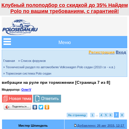
Клубный полоподбор со скидкой до 35% Найдем
Polo по вашим требованиям, с гарантией!
Меню
Регистрация
Вход
Главная
» Список форумов
» Технический раздел по автомобилю Volkswagen Polo седан (2010 г.в - н.в.)
» Тормозная система Polo седан
вибрации на руле при торможении [Страница
7
из
8
]
Модератор:
ОлегV
Поделиться…
7
На страницу
1
...
4
5
6
8
Мистер Шпиндель
Добавлено:
26 авг 2015, 12:17