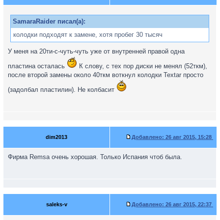
SamaraRaider писал(а):
колодки подходят к замене, хотя пробег 30 тысяч
У меня на 20ти-с-чуть-чуть уже от внутренней правой одна
пластина осталась
К слову, с тех пор диски не менял (52ткм),
после второй замены около 40ткм воткнул колодки Textar просто
(задолбал пластилин). Не колбасит
dim2013
Добавлено:
26 авг 2015, 15:28
Фирма Remsa очень хорошая. Только Испания чтоб была.
saleks-v
Добавлено:
26 авг 2015, 22:37