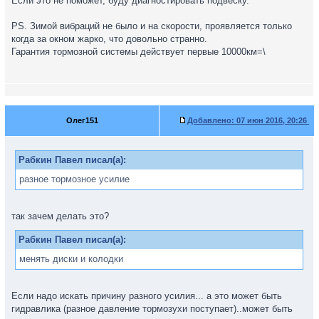
Если это не поможет, буду диагностировать подвеску.
PS. Зимой вибраций не было и на скорости, проявляется только
когда за окном жарко, что довольно странно.
Гарантия тормозной системы действует первые 10000км=\
Олег151
Добавлено:
07 июн 2016, 20:26
Рабкин Павел писал(а):
разное тормозное усилие
так зачем делать это?
Рабкин Павел писал(а):
менять диски и колодки
Если надо искать причину разного усилия... а это может быть
гидравлика (разное давление тормозухи поступает)..может быть