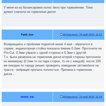
У меня из-за балансировки колес било при торможении. Тоже
думал сначала на тормозные диски
Farid_kzn
Добавлено:
10 май 2016, 11:12
Возвращаясь к проблеме поднятой мною 4 мая - обратился в
сервис, индикаторная стойка показала биение 0.2мм. Проточили на
Pro-Cut, 0.3мм убрали с одной стороны и 0.3мм с другой.
Т.к. была ржавчина на тормозном диске второй стороны проточили
по минимуму (0.1мм то ли пара сторон, то ли с каждой), после 100
км поездки по городу решил проверить поведение автомобиля на
трассе - вибрация пропала полностью. Причина в тормозном
диске...
mister_hat
Добавлено:
10 май 2016, 11:24