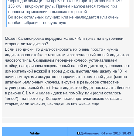
Через две зимы (и при пробеге 14 ткм) при торможении с 130-
135 км/ч вибрирует руль. Причем наблюдается только при
плавном торможении с высоких скоростей.
Во всех остальных случаях или не наблюдается или очень
слабая вибрация - не чувствую.
Может балансировка передних колес? Или грязь на внутренней
стороне литых дисков?
Если это диски, то диагностировать их очень просто - нужна
индикаторная стойка с магнитом и закрепленный на ней индикатор
часового типа. Скидываем переднее колесо, устанавливаем
стойку, настраиваем закрепленный на ней индикатор, упершись его
измерительной ножкой в торец диска, выставляем шкалу на "0" и
начинаем руками аккуратно поворачивать тормозной диск (можно
штатным баллонным ключом, вкрутив в резьбовое отверстие
ступицы колесный болт). Если индикатор будет показывать биение
в районе 0,1 мм и более - диск на помойку или (если осталось
"мясо") - на проточку. Колодки после проточки можно оставить
старые, если конечно, накладки на них живые еще.
Vitaliy
Добавлено:
04 май 2016, 18:43