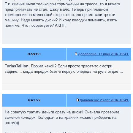
Т.к. биения были только при торможении на трассе, то я ничего
предпринимать не стал. Езжу мало. Теперь при плавном
торможении на маленькой скорости стало прямо таки трясти
машину. Надо менять диски? И хочу колодки поменять, взять
помягче. Что посоветуете? АКПП.
Олег151
Добавлено:
17 июн 2016, 15:43
ToriasTellion,
Пробег какой? Если просто трясет-то смотри
задние.... когда передок бьет-в первую очередь на руль отдает...
Useer72
Добавлено:
23 авг 2016, 16:49
Не советую тратить деньги сразу на диски! Сначала проверьте
заменой колодок. Колодки-то на крайняк можно приберечь на
потом)))