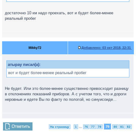
достаточно 10 км надо проехать, вот и будет более-менее
реальный пробег
Mikky72
Добавлено:
03 окт 2018, 22:31
атырау писал(а):
вот и будет более-менее реальный пробег
Не будет. Или это более-менее существенно превосходит разницу
в отклонениях показаний приборов. А с учетом того, что и дороги
неровные и едете Вы по факту по пологой, но синуисоиде...
79
На страницу
1
...
76
77
78
80
81
82