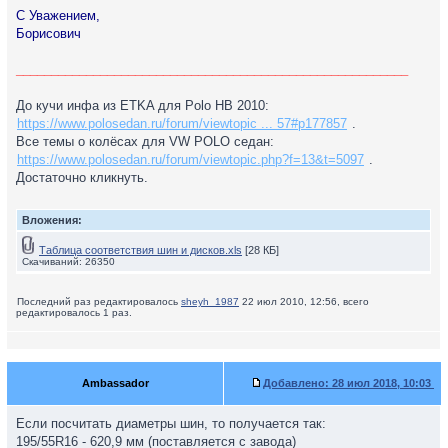
С Уважением,
Борисович
________________________________________________________
До кучи инфа из ETKA для Polo HB 2010:
https://www.polosedan.ru/forum/viewtopic ... 57#p177857
.
Все темы о колёсах для VW POLO седан:
https://www.polosedan.ru/forum/viewtopic.php?f=13&t=5097
.
Достаточно кликнуть.
Вложения:
Таблица соответствия шин и дисков.xls
[28 КБ]
Скачиваний: 26350
Последний раз редактировалось
sheyh_1987
22 июл 2010, 12:56, всего
редактировалось 1 раз.
Ambassador
Добавлено:
28 июл 2018, 10:03
Если посчитать диаметры шин, то получается так:
195/55R16 - 620,9 мм (поставляется с завода)