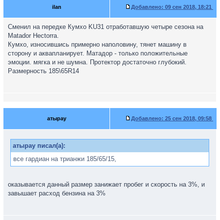
ilan
Добавлено:
09 сен 2018, 18:21
Сменил на передке Кумхо KU31 отработавшую четыре сезона на
Matador Hectorra.
Кумхо, износившись примерно наполовину, тянет машину в
сторону и аквапланирует. Матадор - только положительные
эмоции. мягка и не шумна. Протектор достаточно глубокий.
Размерность 185\65R14
атырау
Добавлено:
25 сен 2018, 09:58
атырау писал(а):
все гардиан на трианжи 185/65/15,
оказывается данный размер занижает пробег и скорость на 3%, и
завышает расход бензина на 3%