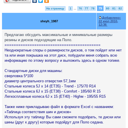
Поделиться…
79
На страницу
1
...
76
77
78
80
81
82
Добавлено:
sheyh_1987
22 июл 2010,
12:36
Предлагаю обсудить максимальные и минимальные размеры
резины и дисков подходящие на Поло.
==========================================
Неоднократные споры о размерности дисков, о том пойдет или нет
та или иная покрышка на этот диск, побудили меня собрать всю
информацию по этому вопросу и выложить здесь в одном топике.
Стандартные диски для машины:
сверловка 5*100
диаметр центрального отверстия 57,1мм
Стальные колеса 5J x 14 (ЕТ35) - Trend - 175/70 R14
Стальные колеса 6J x 15 (ЕТ38) - Comfort - 185/60 R 15
Легкосплавные колеса 6J x 15 (ЕТ40) - Highм - 195/55 R15
Также ниже прикладываю файл в формате Excel с названием:
«Таблица соответствия шин и дисков»
Используя эту таблицу Вы сами сможете подобрать, те диски или
шины (друг к другу) которые подойдут для Поло седана.