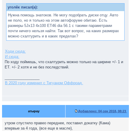
уголёк писал(а):
Нужна помощь знатоков. Не могу подобрать диски отцу. Авто
не поло, но я только на этом автофоруме обитаю. Есть
размеры 5Jx13 4x100 ET46 dia 56.1 с такими параметрами
почти ничего нельзя найти. Так вот вопрос, на каких размерах
можно схалтурить и в каких пределах?
Ходи сюда:
И сюда:
По ходу поймешь, что схалтурить можно только на ширине +/- 1 и
ЕТ. +/- 2 хотя и не без последствий.
_________________
В 2020 году изменил с Тигуаном Оффроад.
атырау
Добавлено:
04 сен 2018, 08:23
утром спустило правео переднее, поставил докатку (Кама)
впервые за 4 года, (все еще в масле),