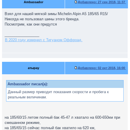
Ambassador
Добавлено:
27 сен 2018, 11:37
Взял для нашей мягкой зимы Michelin Alpin A5 185/65 R15/
Никогда не пользовал шины этого бренда.
Посмотрим, как они придутся
_________________
В 2020 году изменил с Тигуаном Оффроад.
атырау
Добавлено:
02 окт 2018, 16:00
Ambassador писал(а):
Данный размер приводит показания скорости и пробега к
реальным величинам.
на 185/60/15 летом полный бак 45-47 л хватало на 600-650км при
смешанном режиме,
на 185/65/15 сейчас полный бак хватило на 620 км,