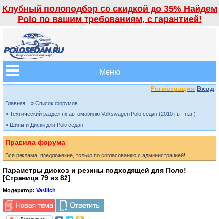
Клубный полоподбор со скидкой до 35% Найдем
Polo по вашим требованиям, с гарантией!
Меню
Регистрация
Вход
Главная
» Список форумов
» Технический раздел по автомобилю Volkswagen Polo седан (2010 г.в - н.в.)
» Шины и Диски для Polo седан
Правила форума
Вся реклама, предложение, только по согласованию с администрацией!
Параметры дисков и резины подходящей для Поло!
[Страница
79
из
82
]
Модератор:
Vasilich