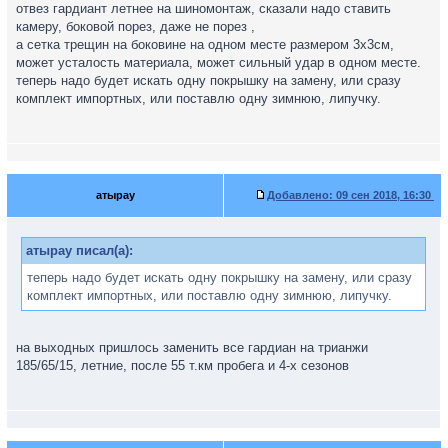
отвез гардиант летнее на шиномонтаж, сказали надо ставить
камеру, боковой порез, даже не порез ,
а сетка трещин на боковине на одном месте размером 3х3см,
может усталость материала, может сильный удар в одном месте.
теперь надо будет искать одну покрышку на замену, или сразу
комплект импортных, или поставлю одну зимнюю, липучку.
атырау
Добавлено:
09 сен 2018, 16:30
атырау писал(а):
теперь надо будет искать одну покрышку на замену, или сразу
комплект импортных, или поставлю одну зимнюю, липучку.
на выходных пришлось заменить все гардиан на трианжи
185/65/15, летние, после 55 т.км пробега и 4-х сезонов