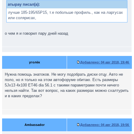
атырау писал(а):
лучше 185-195/65Р15, т.е побольше профиль., как на ларгусах
или солярисах,
о чем я и говорил пару дней назад
уголёк
Добавлено:
04 авг 2018, 19:46
Нужна помощь знатоков. Не могу подобрать диски отцу. Авто не
поло, но я только на этом автофоруме обитаю. Есть размеры
5Jx13 4x100 ET46 dia 56.1 с такими параметрами почти ничего
нельзя найти. Так вот вопрос, на каких размерах можно схалтурить
и в каких пределах?
Ambassador
Добавлено:
04 авг 2018, 19:56