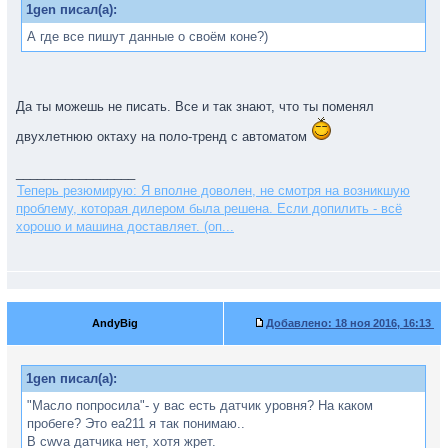
1gen писал(а):
А где все пишут данные о своём коне?)
Да ты можешь не писать. Все и так знают, что ты поменял
двухлетнюю октаху на поло-тренд с автоматом
_________________
Теперь резюмирую: Я вполне доволен, не смотря на возникшую
проблему, которая дилером была решена. Если допилить - всё
хорошо и машина доставляет. (оп...
AndyBig
Добавлено:
18 ноя 2016, 16:13
1gen писал(а):
"Масло попросила"- у вас есть датчик уровня? На каком
пробеге? Это еа211 я так понимаю..
В cwva датчика нет, хотя жрет.