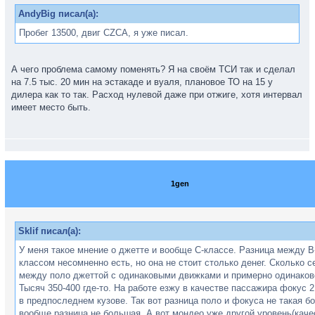
AndyBig писал(а):
Пробег 13500, двиг CZCA, я уже писал.
А чего проблема самому поменять? Я на своём ТСИ так и сделал
на 7.5 тыс. 20 мин на эстакаде и вуаля, плановое ТО на 15 у
дилера как то так. Расход нулевой даже при отжиге, хотя интервал
имеет место быть.
1gen
Sklif писал(а):
У меня такое мнение о джетте и вообще С-классе. Разница между В
классом несомненно есть, но она не стоит столько денег. Сколько с
между поло джеттой с одинаковыми движками и примерно одинаков
Тысяч 350-400 где-то. На работе езжу в качестве пассажира фокус 
в предпоследнем кузове. Так вот разница поло и фокуса не такая б
вообще разница не большая. А вот мондео уже другой уровень(каче