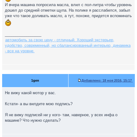
И вчера машина попросила масла, влил с пол-литра чтобы уровень
дошел до средней отметки щупа. На полике я расслабился, забыл
уже что такое доливать масло, а тут, похоже, придется вспоминать
_________________
автомобиль за свою цену - отличный. Хороший экстерьер,
удобство, современный, но сбалансированный интерьер, динамика
- все на уровне.
1gen
Добавлено:
18 ноя 2016, 15:17
Не вижу какой мотор у вас.
Кстати- а вы вилдите мою подпись?
Я не вижу подписей ни у кого- там, наверное, у всех инфа о
машине? Что нужно сделать?