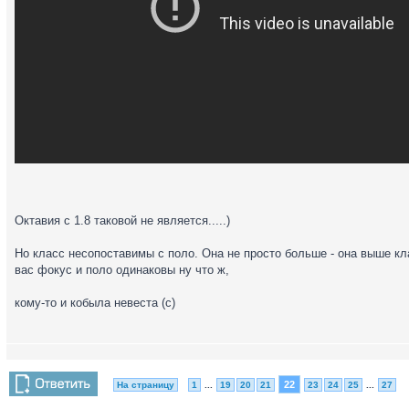
Октавия с 1.8 таковой не является.....)
Но класс несопоставимы с поло. Она не просто больше - она выше кл
вас фокус и поло одинаковы ну что ж,
кому-то и кобыла невеста (с)
22
На страницу
1
...
19
20
21
23
24
25
...
27