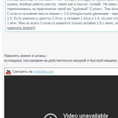
шумка, вообще работа шасси), также как и пассат, суперБ. Не вижу
переплачивать за практически такой же "дубовый" С-класс. Тем бол
С-классе основная масса машин с 1.6 атмодохлыми движками - кар
1.6. Есть конечно у джетты 1.4тси, у октавии 1.4тси и 1.8, но они с
1 млн. Мне из всего С-класса нравится только октавия 1.8 с мкпп, н
навалить можно)
)
Навалить можно в штаны,-
еслиедешь пассажиром на действительно мощной и быстрой машине.
Смотреть на
youtube.com