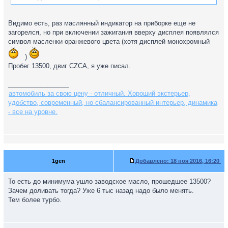
Видимо есть, раз маслянный индикатор на приборке еще не
загорелся, но при включении зажигания вверху дисплея появлялся
символ масленки оранжевого цвета (хотя дисплей монохромный
)
Пробег 13500, двиг CZCA, я уже писал.
_________________
автомобиль за свою цену - отличный. Хороший экстерьер,
удобство, современный, но сбалансированный интерьер, динамика
- все на уровне.
1gen
Добавлено:
18 ноя 2016, 16:20
То есть до минимума ушло заводское масло, прошедшее 13500?
Зачем доливать тогда? Уже 6 тыс назад надо было менять.
Тем более турбо.