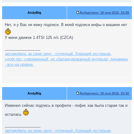
AndyBig
Добавлено:
18 ноя 2016, 15:28
Нет, я у Вас не вижу подписи. В моей подписи инфы о машине нет
У меня движок 1.4TSI 125 л/с (CZCA)
_________________
автомобиль за свою цену - отличный. Хороший экстерьер,
удобство, современный, но сбалансированный интерьер, динамика
- все на уровне.
AndyBig
Добавлено:
18 ноя 2016, 15:32
Изменил сейчас подпись в профиле - пофиг, как была старая так и
осталась
_________________
автомобиль за свою цену - отличный. Хороший экстерьер,