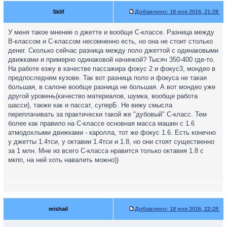
Sklif
Добавлено:
18 ноя 2016, 21:28
У меня такое мнение о джетте и вообще С-классе. Разница между
В-классом и С-классом несомненно есть, но она не стоит столько
денег. Сколько сейчас разница между поло джеттой с одинаковыми
движками и примерно одинаковой начинкой? Тысяч 350-400 где-то.
На работе езжу в качестве пассажира фокус 2 и фокус3, мондео в
предпоследнем кузове. Так вот разница поло и фокуса не такая
большая, в салоне вообще разница не большая. А вот мондео уже
другой уровень(качество материалов, шумка, вообще работа
шасси), также как и пассат, суперБ. Не вижу смысла
переплачивать за практически такой же "дубовый" С-класс. Тем
более как правило на С-классе основная масса машин с 1.6
атмодохлыми движками - каролла, тот же фокус 1.6. Есть конечно
у джетты 1.4тси, у октавии 1.4тси и 1.8, но они стоят существенно
за 1 млн. Мне из всего С-класса нравится только октавия 1.8 с
мкпп, на ней хоть навалить можно))
mishail
Добавлено:
18 ноя 2016, 22:28