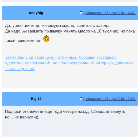
AndyBig
Добавлено:
18 ноя 2016, 16:37
Да, ушло почти до минимума масло, залитое с завода.
Да надо бы заиметь привычку менять масло на 10 тысячах, но пока
такой привычки нет
_________________
автомобиль за свою цену - отличный. Хороший экстерьер,
удобство, современный, но сбалансированный интерьер, динамика
- все на уровне.
Big 14
Добавлено:
18 ноя 2016, 17:20
Подписи отключили ещё года четыре назад. Обещали вернуть,
но... не вернули)).