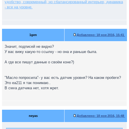
удобство, современный, но сбалансированный интерьер, динамика
- все на уровне.
1gen
Добавлено:
18 ноя 2016, 15:41
Значит, подписей не видно?
У вас вижу какую-то ссылку - но она и раньше была.
А где все пишут данные о своём коне?)
"Масло попросила"- у вас есть датчик уровня? На каком пробеге?
Это еа211 я так понимаю..
В cwva датчика нет, хотя жрет.
neyas
Добавлено:
18 ноя 2016, 15:48