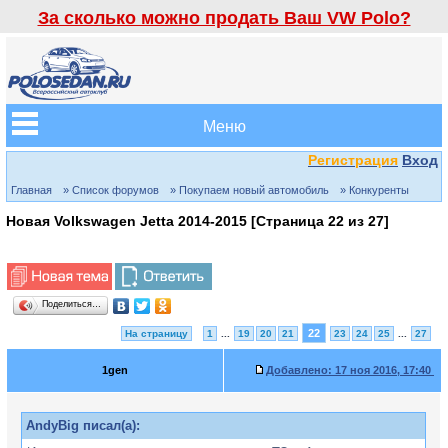
За сколько можно продать Ваш VW Polo?
Меню
Регистрация
Вход
Главная
» Список форумов
» Покупаем новый автомобиль
» Конкуренты
Новая Volkswagen Jetta 2014-2015 [Страница
22
из
27
]
Поделиться…
22
На страницу
1
...
19
20
21
23
24
25
...
27
1gen
Добавлено:
17 ноя 2016, 17:40
AndyBig писал(а):