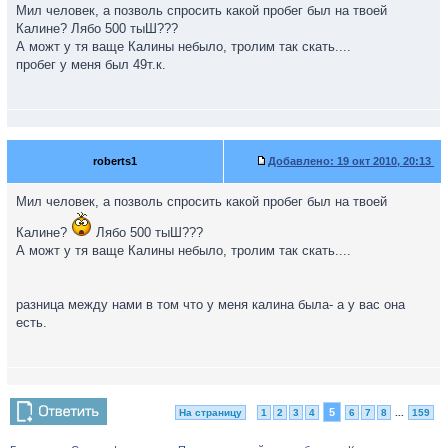
Мил человек, а позволь спросить какой пробег был на твоей
Калине? Лябо 500 тыШ???
А можт у тя ваще Калины небыло, тролим так скать....
пробег у меня был 49т.к.
roberts1
Добавлено:
19 окт 2010, 20:13
Мил человек, а позволь спросить какой пробег был на твоей
Калине?
Лябо 500 тыШ???
А можт у тя ваще Калины небыло, тролим так скать....
разница между нами в том что у меня калина была- а у вас она
есть.
5
На страницу
1
2
3
4
6
7
8
...
159