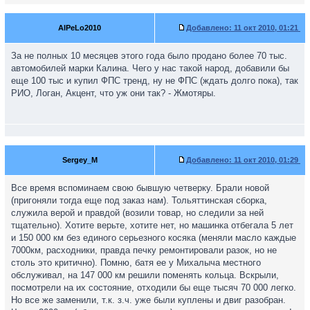
AlPeLo2010
Добавлено:
11 окт 2010, 01:21
За не полных 10 месяцев этого года было продано более 70 тыс.
автомобилей марки Калина. Чего у нас такой народ, добавили бы
еще 100 тыс и купил ФПС тренд, ну не ФПС (ждать долго пока), так
РИО, Логан, Акцент, что уж они так? - Жмотяры.
Sergey_M
Добавлено:
11 окт 2010, 01:29
Все время вспоминаем свою бывшую четверку. Брали новой
(пригоняли тогда еще под заказ нам). Тольяттинская сборка,
служила верой и правдой (возили товар, но следили за ней
тщательно). Хотите верьте, хотите нет, но машинка отбегала 5 лет
и 150 000 км без единого серьезного косяка (меняли масло каждые
7000км, расходники, правда печку ремонтировали разок, но не
столь это критично). Помню, батя ее у Михалыча местного
обслуживал, на 147 000 км решили поменять кольца. Вскрыли,
посмотрели на их состояние, отходили бы еще тысяч 70 000 легко.
Но все же заменили, т.к. з.ч. уже были куплены и двиг разобран.