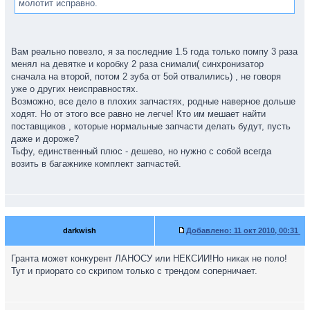
молотит исправно.
Вам реально повезло, я за последние 1.5 года только помпу 3 раза
менял на девятке и коробку 2 раза снимали( синхронизатор
сначала на второй, потом 2 зуба от 5ой отвалились) , не говоря
уже о других неисправностях.
Возможно, все дело в плохих запчастях, родные наверное дольше
ходят. Но от этого все равно не легче! Кто им мешает найти
поставщиков , которые нормальные запчасти делать будут, пусть
даже и дороже?
Тьфу, единственный плюс - дешево, но нужно с собой всегда
возить в багажнике комплект запчастей.
darkwish
Добавлено:
11 окт 2010, 00:31
Гранта может конкурент ЛАНОСУ или НЕКСИИ!Но никак не поло!
Тут и приорато со скрипом только с трендом соперничает.