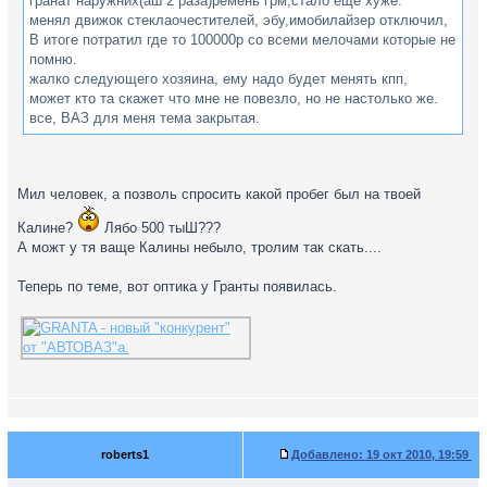
гранат наружних(аш 2 раза)ремень грм,стало еще хуже.
менял движок стеклаочестителей, эбу,имобилайзер отключил,
В итоге потратил где то 100000р со всеми мелочами которые не
помню.
жалко следующего хозяина, ему надо будет менять кпп,
может кто та скажет что мне не повезло, но не настолько же.
все, ВАЗ для меня тема закрытая.
Мил человек, а позволь спросить какой пробег был на твоей
Калине?
Лябо 500 тыШ???
А можт у тя ваще Калины небыло, тролим так скать....
Теперь по теме, вот оптика у Гранты появилась.
roberts1
Добавлено:
19 окт 2010, 19:59