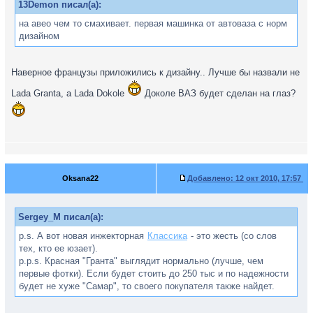
13Demon писал(а):
на авео чем то смахивает. первая машинка от автоваза с норм
дизайном
Наверное французы приложились к дизайну.. Лучше бы назвали не
Lada Granta, а Lada Dokole
Доколе ВАЗ будет сделан на глаз?
Oksana22
Добавлено:
12 окт 2010, 17:57
Sergey_M писал(а):
p.s. А вот новая инжекторная
Классика
- это жесть (со слов
тех, кто ее юзает).
p.p.s. Красная "Гранта" выглядит нормально (лучше, чем
первые фотки). Если будет стоить до 250 тыс и по надежности
будет не хуже "Самар", то своего покупателя также найдет.