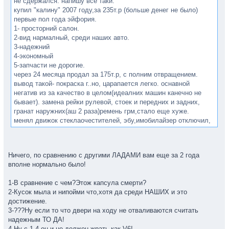
не сдержался. напишу все таки.
купил "калину" 2007 году,за 235т.р (больше денег не было)
первые пол года эйфория.
1- просторний салон.
2-вид нармалный, среди наших авто.
3-надежний
4-экономный
5-запчасти не дорогие.
через 24 месяца продал за 175т.р, с полним отвращением.
вывод такой- покраска г..но, царапается легко. оснавной
негатив из за качество в целом(идеалних машин канечно не
бывает). замена рейки рулевой, стоек и передних и задних,
гранат наружних(аш 2 раза)ремень грм,стало еще хуже.
менял движок стеклаочестителей, эбу,имобилайзер отключил,
В итоге потратил где то 100000р со всеми мелочами которые не
помню.
жалко следующего хозяина, ему надо будет менять кпп,
Ничего, по сравнению с другими ЛАДАМИ вам еще за 2 года
может кто та скажет что мне не повезло, но не настолько же.
вполне нормально было!
все, ВАЗ для меня тема закрытая.
1-В сравнение с чем?Этож капсула смерти?
2-Кусок мыла и нипойми что,хотя да среди НАШИХ и это
достижение.
3-???Ну если то что двери на ходу не отваливаются считать
надежным ТО ДА!
4-Ну с 1.4 он и не должен жрать как V6!