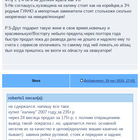
5-Не соглашусь,кузовщина на калину стоит как на корейцев,а ЗЧ
родные ГУАНО а импортные заменители стоят столькоже сколько
неоригинал на немцев/японцев!
P.S-Друг подарил такую жене в свое время,новеньку и
красивенькую!Восторгу небыло предела,через полтора года
быстро продал пока до развода дело не дошло и надоело ему то
счета с сервисов оплачивать то самому под ней лежать,но абзац
был когда пришлось ее везти из областу на эвакуаторе!
Sirus
Добавлено:
19 окт 2010, 17:02
roberts1 писал(а):
не сдержался. напишу все таки.
купил "калину" 2007 году,за 235т.р
через 24 месяца продал за 175т.р, с полним отвращением.
вывод такой- покраска г..но, царапается легко. оснавной
негатив из за качество в целом(идеалних машин канечно не
бывает). замена рейки рулевой, стоек и передних и задних,