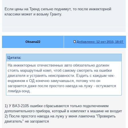
Если цены на Тренд сильно поднимут, то после инжекторной
классики может и возьму Гранту.
Oksana22
Добавлено:
12 окт 2010, 18:07
Цитата:
На инжекторных отечественных авто обязательно должен
стоять маршрутный комп, чтоб самому смотреть на ошибки
двигателя и устранять неисправности. Ездить с каждым чек-
енджином к ОД конечно замучаешься, потому что он
загорается даже после простого наезда на лужу - остужается
лямбда-зонд.
1) У ВАЗ-2105 ошибки сбрасываются только подключением
дополнительного прибора, который в комплект к машине не входит
2) После простого наезда на лужу у меня лампочка "Проверить
двигатель" не загорается