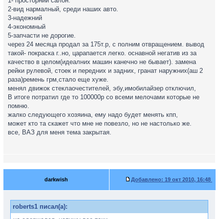
1- просторний салон.
2-вид нармалный, среди наших авто.
3-надежний
4-экономный
5-запчасти не дорогие.
через 24 месяца продал за 175т.р, с полним отвращением. вывод
такой- покраска г..но, царапается легко. оснавной негатив из за
качество в целом(идеалних машин канечно не бывает). замена
рейки рулевой, стоек и передних и задних, гранат наружних(аш 2
раза)ремень грм,стало еще хуже.
менял движок стеклаочестителей, эбу,имобилайзер отключил,
В итоге потратил где то 100000р со всеми мелочами которые не
помню.
жалко следующего хозяина, ему надо будет менять кпп,
может кто та скажет что мне не повезло, но не настолько же.
все, ВАЗ для меня тема закрытая.
darkwish
Добавлено:
19 окт 2010, 16:48
roberts1 писал(а):