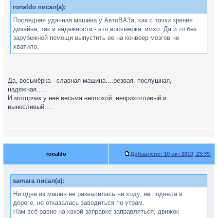
ronaldo писал(а):
Последняя удачная машина у АвтоВАЗа, как с точки зрения
дизайна, так и надежности - это восьмерка, имхо. Да и то без
зарубежной помощи выпустить ее на конвеер мозгов не
хватило.
Да, восьмёрка - славная машина....резвая, послушная,
надежная.....
И моторчик у неё весьма неплохой, неприхотливый и
выносливый....
ronaldo
Добавлено:
10 окт 2010, 23:39
samara писал(а):
Ни одна из машин не развалилась на ходу, не подвела в
дороге, не отказалась заводиться по утрам.
Нам всё равно на какой заправке заправляться, движок