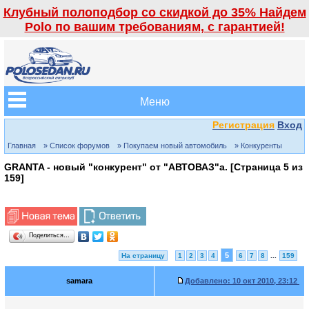
Клубный полоподбор со скидкой до 35% Найдем
Polo по вашим требованиям, с гарантией!
Меню
Регистрация
Вход
Главная
» Список форумов
» Покупаем новый автомобиль
» Конкуренты
GRANTA - новый "конкурент" от "АВТОВАЗ"а. [Страница
5
из
159
]
Поделиться…
5
На страницу
1
2
3
4
6
7
8
...
159
samara
Добавлено:
10 окт 2010, 23:12