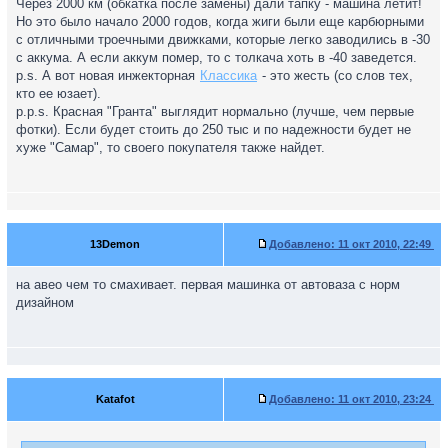
Через 2000 км (обкатка после замены) дали тапку - машина летит!
Но это было начало 2000 годов, когда жиги были еще карбюрными
с отличными троечными движками, которые легко заводились в -30
с аккума. А если аккум помер, то с толкача хоть в -40 заведется.
p.s. А вот новая инжекторная
Классика
- это жесть (со слов тех,
кто ее юзает).
p.p.s. Красная "Гранта" выглядит нормально (лучше, чем первые
фотки). Если будет стоить до 250 тыс и по надежности будет не
хуже "Самар", то своего покупателя также найдет.
13Demon
Добавлено:
11 окт 2010, 22:49
на авео чем то смахивает. первая машинка от автоваза с норм
дизайном
Katafot
Добавлено:
11 окт 2010, 23:24