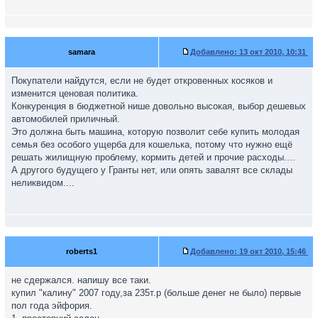
samara
Добавлено:
13 окт 2010, 10:31
Покупатели найдутся, если не будет откровенных косяков и
изменится ценовая политика.
Конкуренция в бюджетной нише довольно высокая, выбор дешевых
автомобилей приличный.
Это должна быть машина, которую позволит себе купить молодая
семья без особого ущерба для кошелька, потому что нужно ещё
решать жилищную проблему, кормить детей и прочие расходы....
А другого будущего у Гранты нет, или опять завалят все склады
неликвидом....
roberts1
Добавлено:
19 окт 2010, 15:46
не сдержался. напишу все таки.
купил "калину" 2007 году,за 235т.р (больше денег не было) первые
пол года эйфория.