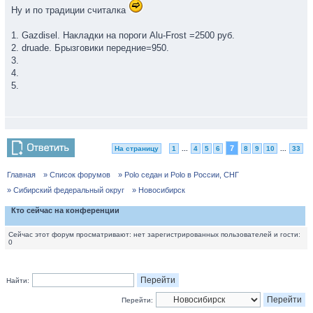
Ну и по традиции считалка
1. Gazdisel. Накладки на пороги Alu-Frost =2500 руб.
2. druade. Брызговики передние=950.
3.
4.
5.
7
На страницу
1
...
4
5
6
8
9
10
...
33
Главная
» Список форумов
» Polo седан и Polo в России, СНГ
» Сибирский федеральный округ
» Новосибирск
Кто сейчас на конференции
Сейчас этот форум просматривают: нет зарегистрированных пользователей и гости:
0
Найти:
Перейти: