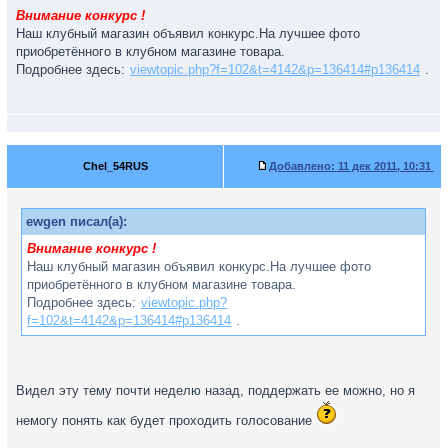
Внимание конкурс !
Наш клубный магазин объявил конкурс.На лучшее фото
приобретённого в клубном магазине товара.
Подробнее здесь:
viewtopic.php?f=102&t=4142&p=136414#p136414
.
Chel_54RUS
Добавлено:
11 дек 2011, 10:31
ewgen писал(а):
Внимание конкурс !
Наш клубный магазин объявил конкурс.На лучшее фото
приобретённого в клубном магазине товара.
Подробнее здесь:
viewtopic.php?
f=102&t=4142&p=136414#p136414
.
Видел эту тему почти неделю назад, поддержать ее можно, но я
немогу понять как будет проходить голосование