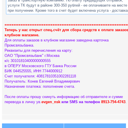
заказ в транспортную компанию. По опыту предыдущих отправок,
услуги ТК будут в районе 300-350 рублей - ее оплачиваете на месте
при получении. Кроме того в счет будет включена услуга - доставка
Москве до ТК (250 рублей).
======================================================
4. По чехлам, майкам и др. продукции, которая есть в ассортименте
Теперь у нас открыт спец.счёт для сбора средств к оплате заказо
указывайте в комментариях желательную цветовую гамму, попробу
клубном магазине.
подобрать то что есть в наличии. (Можно делать чехлы под заказ, н
Для оплаты заказов в клубном магазине заведена карточка
это другие деньги и сроки до 2-х недель)
Промсвязьбанка.
Реквизиты для перечисления на карту:
если будут вопросы пишите тут или на
shop@polosedan.ru
ОАО "Промсвязьбанк" г.Москва
к/с 30101810400000000555
в ОПЕРУ Московского ГТУ Банка России
БИК 044525555, ИНН 7744000912
Счет получателя: 40817810351002281118
Получатель: Конев Евгений Владимирович
Назначение платежа: пополнение счета.
После оплаты прошу скинуть информацию об отправителе и сумме
перевода в личку ув.
evgen_nsk
или SMS на телефон
8913-754-4743
.