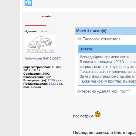
admin
MacVit писал(а):
Администратор
На Facebook отметился
Цитата:
Всем доброго времени суток!
Volkswagen Golf 6 (2010)
В связи с выходом в 2010 г. на
социальных сетях, где присутств
Зарегистрирован:
11 мар
2011, 18:49
Также возрастет и количество 
Сообщения:
2992
За что Вам огромное спасибо от
Изображения:
282
Благодарил (а):
1550
раз.
Также мы хотим пригласить все
Поблагодарили:
1833
раз.
Имя:
Роман
Интересно удалят мой пост?
посмотрим
_________________
Последняя запись в блоге гара