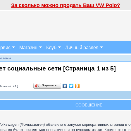
За сколько можно продать Ваш VW Polo?
рвис
Магазин
Клуб
Личный раздел
ые темы
ает социальные сети [Страница
1
из
5
]
Поделиться…
бщений: 74 ]
СООБЩЕНИЕ
lkswagen (Фольксваген) объявило о запуске корпоративных страниц в сет
ваген будет появляться оперативно и на русском языке. Кроме этого, 