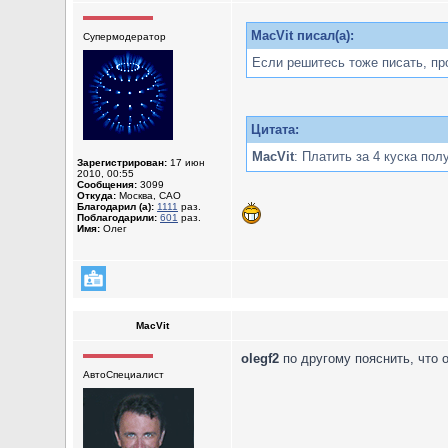
MacVit писал(а):
Супермодератор
Если решитесь тоже писать, пр
Цитата:
MacVit
: Платить за 4 куска пол
Зарегистрирован:
17 июн
2010, 00:55
Сообщения:
3099
Откуда:
Москва, САО
Благодарил (а):
1111
раз.
Поблагодарили:
601
раз.
Имя:
Олег
MacVit
olegf2
по другому пояснить, что 
АвтоСпециалист