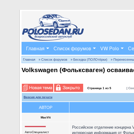
Главная
Список форумов
VW Polo
Се
Главная
» Список форумов
» Беседка (ПОЛОтёрки)
» Перенесенн
Volkswagen (Фольксваген) осваив
Страница
1
из
5
[ Соо
Версия для печати
АВТОР
MacVit
Российское отделение концерна Vo
АвтоСпециалист
интересная информация от Фолькс