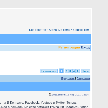
Без ответов •
Активные темы •
Список тем
Регистрация
Вход
1
На страницу
2
3
4
5
След.
Пред. тема
|
След. тема
Добавлено:
16 мар 2011, 18:24
ях В Контакте, Facebook, Youtube и Twitter. Теперь
выход в социальные сети поможет компании наладить более