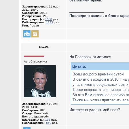
без комментариев.
Зарегистрирован:
11 мар
2011, 18:49
_________________
Сообщения:
2992
Последняя запись в блоге гара
Изображения:
282
Благодарил (а):
1550
раз.
Поблагодарили:
1833
раз.
Имя:
Роман
MacVit
На Facebook отметился
АвтоСпециалист
Цитата:
Всем доброго времени суток!
В связи с выходом в 2010 г. на
участников в социальных сетях,
Также возрастет и количество 
За что Вам огромное спасибо от
Также мы хотим пригласить все
Зарегистрирован:
08 сен
2010, 14:38
Интересно удалят мой пост?
Сообщения:
893
Откуда:
Волжский,
Волгоградская обл.
Благодарил (а):
195
раз.
Поблагодарили:
669
раз.