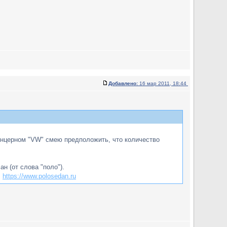
Добавлено:
16 мар 2011, 18:44
 концерном "VW" смею предположить, что количество
н (от слова "поло").
у
https://www.polosedan.ru