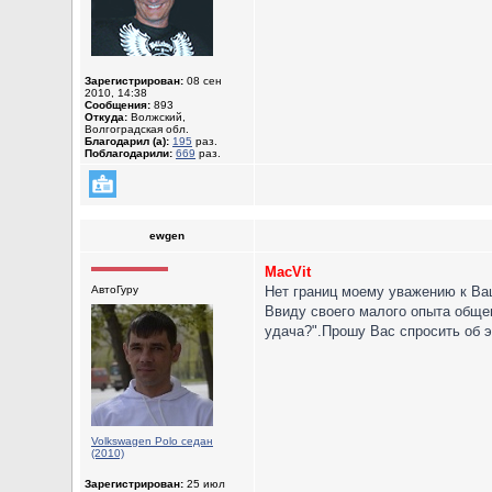
Зарегистрирован:
08 сен
2010, 14:38
Сообщения:
893
Откуда:
Волжский,
Волгоградская обл.
Благодарил (а):
195
раз.
Поблагодарили:
669
раз.
ewgen
MacVit
АвтоГуру
Нет границ моему уважению к Ва
Ввиду своего малого опыта обще
удача?".Прошу Вас спросить об 
Volkswagen Polo седан
(2010)
Зарегистрирован:
25 июл