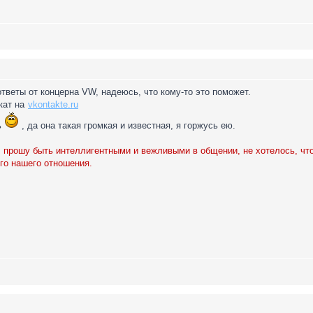
тветы от концерна VW, надеюсь, что кому-то это поможет.
кат на
vkontakte.ru
ь
, да она такая громкая и известная, я горжусь ею.
, прошу быть интеллигентными и вежливыми в общении, не хотелось, ч
го нашего отношения.