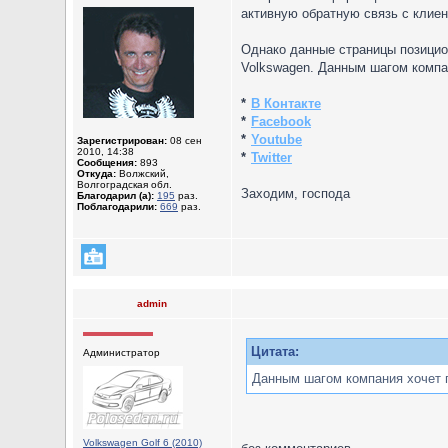
активную обратную связь с клиен
Однако данные страницы позицион
Volkswagen. Данным шагом компан
*
В Контакте
*
Facebook
*
Youtube
Зарегистрирован:
08 сен
2010, 14:38
*
Twitter
Сообщения:
893
Откуда:
Волжский,
Волгоградская обл.
Заходим, господа
Благодарил (а):
195
раз.
Поблагодарили:
669
раз.
admin
Цитата:
Администратор
Данным шагом компания хочет п
Volkswagen Golf 6 (2010)