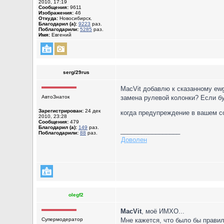
2010, 17:19
Сообщения:
9611
Изображения:
46
Откуда:
Новосибирск.
Благодарил (а):
9223
раз.
Поблагодарили:
5285
раз.
Имя:
Евгений
serg/29rus
MacVit добавлю к сказанному ewg
АвтоЗнаток
замена рулевой колонки? Если б
Зарегистрирован:
24 дек
когда предупреждение в вашем с
2010, 23:28
Сообщения:
479
Благодарил (а):
149
раз.
_________________
Поблагодарили:
88
раз.
Доволен
olegf2
MacVit
, моё ИМХО...
Супермодератор
Мне кажется, что было бы правиль