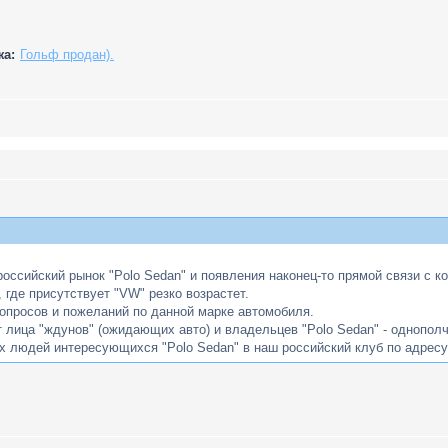
жа:
Гольф продан).
 российский рынок "Polo Sedan" и появления наконец-то прямой связи с
 где присутствует "VW" резко возрастет.
вопросов и пожеланий по данной марке автомобиля.
 лица "ждунов" (ожидающих авто) и владельцев "Polo Sedan" - однополча
х людей интересующихся "Polo Sedan" в наш российский клуб по адрес