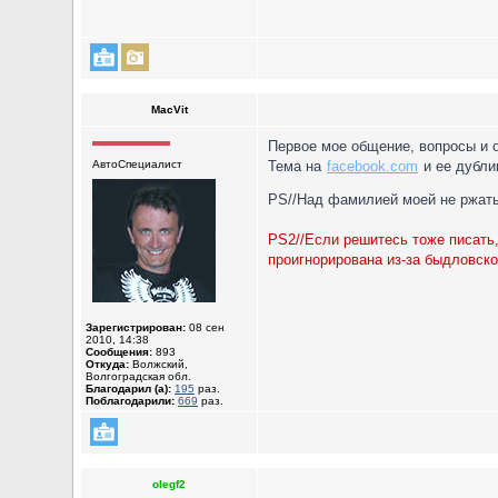
MacVit
Первое мое общение, вопросы и о
АвтоСпециалист
Тема на
facebook.com
и ее дубли
PS//Над фамилией моей не ржат
PS2//Если решитесь тоже писать
проигнорирована из-за быдловско
Зарегистрирован:
08 сен
2010, 14:38
Сообщения:
893
Откуда:
Волжский,
Волгоградская обл.
Благодарил (а):
195
раз.
Поблагодарили:
669
раз.
olegf2