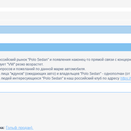
 российский рынок "Polo Sedan" и появления наконец-то прямой связи с конце
ует "VW" резко возрастет.
вопросов и пожеланий по данной марке автомобиля.
 лица "ждунов" (ожидающих авто) и владельцев "Polo Sedan" - однополчан (от 
х людей интересующихся "Polo Sedan" в наш российский клуб по адресу
https:
жа:
Гольф продан).