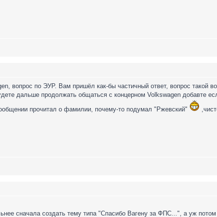
en, вопрос по ЭУР. Вам пришёл как-бы частичный ответ, вопрос такой в
удете дальше продолжать общаться с концерном Volkswagen добавте есл
ообщении прочитал о фамилии, почему-то подумал "Ржевский"
,чист
нее сначала создать тему типа "Спасибо Вагену за ФПС...", а уж потом 