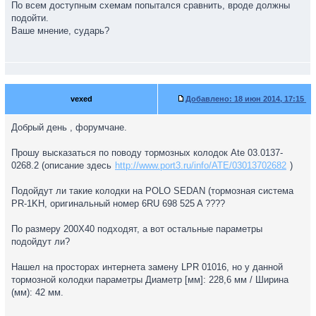
По всем доступным схемам попытался сравнить, вроде должны
подойти.
Ваше мнение, сударь?
vexed
Добавлено:
18 июн 2014, 17:15
Добрый день , форумчане.
Прошу высказаться по поводу тормозных колодок Ate 03.0137-
0268.2 (описание здесь
http://www.port3.ru/info/ATE/03013702682
)
Подойдут ли такие колодки на POLO SEDAN (тормозная система
PR-1KH, оригинальный номер 6RU 698 525 A ????
По размеру 200X40 подходят, а вот остальные параметры
подойдут ли?
Нашел на просторах интернета замену LPR 01016, но у данной
тормозной колодки параметры Диаметр [мм]: 228,6 мм / Ширина
(мм): 42 мм.