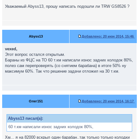
Уважаемый Abyss13, прошу написать подошли ли TRW GS8526 ?
Abyss13
Добавлено:
20 июн 2014, 15:46
vexed,
Этот вопрос остался открытым.
Бараны из ФЦС на ТО 60 т.км написали износ задних колодок 80%,
полез сам перепроверять (со снятием барабана) в итоге 50% ну
максимум 60%. Так что решение задачи отложил на 30 т.км.
Олег151
Добавлено:
20 июн 2014, 16:17
Abyss13 писал(а):
60 т.км написали износ задних колодок 80%,
Хм... я на 82000 вскрыл один барабан..так только только колодки