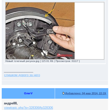
Новый точечный рисунок.jpg [ 115.61 КБ | Просмотров: 31117 ]
_________________
слишком дорого за него
ОлегV
Добавлено:
04 мар 2014, 22:19
андре88,
viewtopic.php?p=328306#p328306