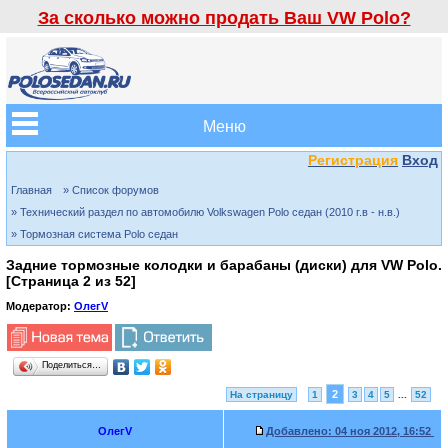
За сколько можно продать Ваш VW Polo?
Меню
Регистрация
Вход
Главная
» Список форумов
» Технический раздел по автомобилю Volkswagen Polo седан (2010 г.в - н.в.)
» Тормозная система Polo седан
Задние тормозные колодки и барабаны (диски) для VW Polo.
[Страница
2
из
52
]
Модератор:
ОлегV
Поделиться…
2
На страницу
1
3
4
5
...
52
ОлегV
Добавлено:
04 ноя 2012, 16:52