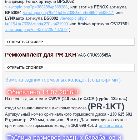
(например
Fenox
артикула
BP53062
viewtopic.php?p=388288#p388288
, или этот же
FENOX
артикула
BP53064
viewtopic.php?f=115&t=7338&start=465#p443842
, или
LYNXauto
артикула
BS8002
viewtopic.php?
f=115&t=7338&start=270#p421999
или
Amiwa
артикула
CS1275RI
viewtopic.php?p=437372#p437372
).
ОТКРЫТЬ СПОЙЛЕР
Ремкомплект для PR-1KН
VAG
6RU698545A
ОТКРЫТЬ СПОЙЛЕР
Замена задних тормозных колодок (со штырями )
Обновлено 14.07.2016!!!
На поло с двигателем
CWVA (110 л.с.)
и
CZCA (турбо, 125 л.с.)
(PR-1KT)
сзади устанавливаются дисковые тормоза
.
Артикульный номер оригинального тормозного диска -
1J0 615 601
P
(диаметр -
230 мм
, толщина -
9 мм
). Для таких дисков нужны
оригинальные тормозные колодки
1K0 698 451 J
или аналоги.
Таблица размеров задних барабанов и