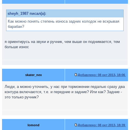
sheyh_1987 писал(а):
Как можно понять степень износа задних колодок не вскрывая
барабан?
я ориентирусь на звуки и ручник, чем выше он поднимается, тем
больше износ
skater_nex
Добавлено:
08 окт 2013, 18:06
Люди, а можно уточнить, у нас при торможении педалью сразу два
контура включаются, т.е. и передние и задние? Или как? Задние -
это только ручник?
lomond
Добавлено:
08 окт 2013, 18:39