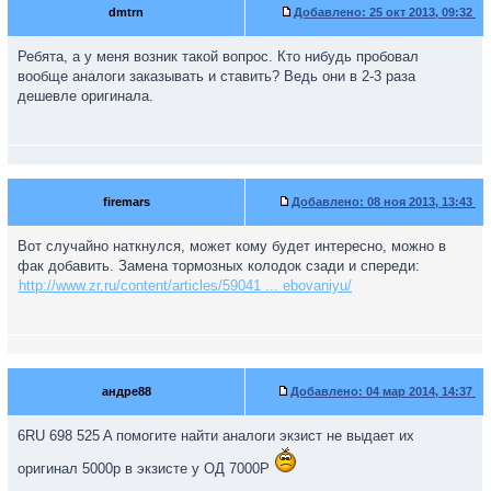
dmtrn
Добавлено:
25 окт 2013, 09:32
Ребята, а у меня возник такой вопрос. Кто нибудь пробовал
вообще аналоги заказывать и ставить? Ведь они в 2-3 раза
дешевле оригинала.
firemars
Добавлено:
08 ноя 2013, 13:43
Вот случайно наткнулся, может кому будет интересно, можно в
фак добавить. Замена тормозных колодок сзади и спереди:
http://www.zr.ru/content/articles/59041 ... ebovaniyu/
андре88
Добавлено:
04 мар 2014, 14:37
6RU 698 525 A помогите найти аналоги экзист не выдает их
оригинал 5000р в экзисте у ОД 7000Р