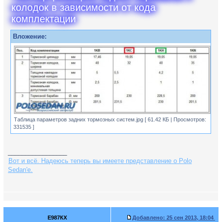
колодок в зависимости от кода
комплектации
Вложение:
Таблица параметров задних тормозных систем.jpg [ 61.42 КБ | Просмотров:
331535 ]
_________________
Вот и всё. Надеюсь теперь вы имеете представление о Polo
Sedan'е.
Е987КХ
Добавлено:
25 сен 2013, 18:04