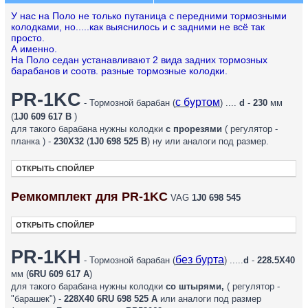
У нас на Поло не только путаница с передними тормозными
колодками, но.....как выяснилось и с задними не всё так
просто.
А именно.
На Поло седан устанавливают 2 вида задних тормозных
барабанов и соотв. разные тормозные колодки.
PR-1KC
с буртом
- Тормозной барабан (
) ....
d
-
230
мм
(
1J0 609 617 B
)
для такого барабана нужны колодки
с прорезями
( регулятор -
планка ) -
230X32
(
1J0 698 525 B
) ну или аналоги под размер.
ОТКРЫТЬ СПОЙЛЕР
Ремкомплект для PR-1KC
VAG
1J0 698 545
ОТКРЫТЬ СПОЙЛЕР
PR-1KH
без бурта
- Тормозной барабан (
) .....
d
-
228.5X40
мм (
6RU 609 617 A
)
для такого барабана нужны колодки
со штырями,
( регулятор -
"барашек") -
228X40
6RU 698 525 A
или аналоги под размер