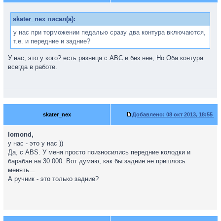
skater_nex писал(а):
у нас при торможении педалью сразу два контура включаются,
т.е. и передние и задние?
У нас, это у кого? есть разница с АВС и без нее, Но Оба контура
всегда в работе.
skater_nex
Добавлено:
08 окт 2013, 18:55
lomond,
у нас - это у нас ))
Да, с ABS. У меня просто поизносились передние колодки и
барабан на 30 000. Вот думаю, как бы задние не пришлось
менять...
А ручник - это только задние?