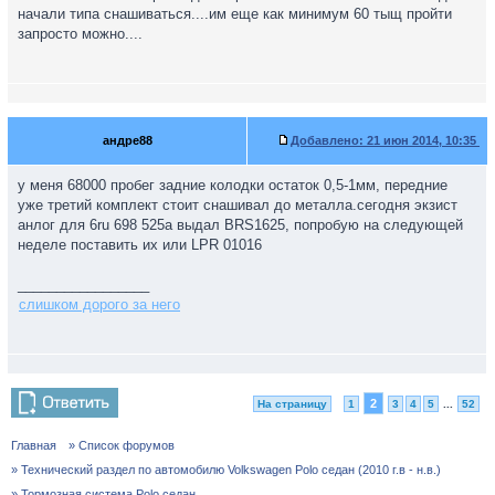
начали типа снашиваться....им еще как минимум 60 тыщ пройти
запросто можно....
андре88
Добавлено:
21 июн 2014, 10:35
у меня 68000 пробег задние колодки остаток 0,5-1мм, передние
уже третий комплект стоит снашивал до металла.сегодня экзист
анлог для 6ru 698 525a выдал BRS1625, попробую на следующей
неделе поставить их или LPR 01016
_________________
слишком дорого за него
2
На страницу
1
3
4
5
...
52
Главная
» Список форумов
» Технический раздел по автомобилю Volkswagen Polo седан (2010 г.в - н.в.)
» Тормозная система Polo седан