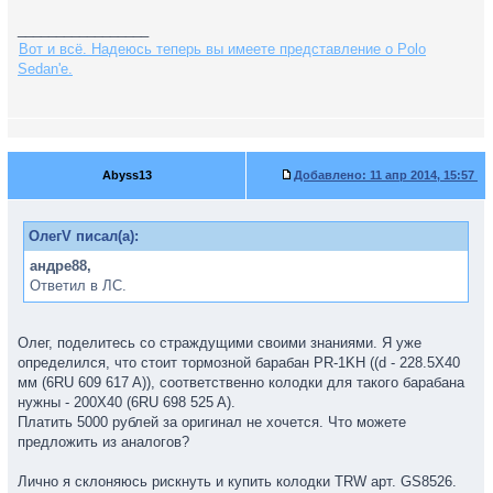
_________________
Вот и всё. Надеюсь теперь вы имеете представление о Polo
Sedan'е.
Abyss13
Добавлено:
11 апр 2014, 15:57
ОлегV писал(а):
андре88,
Ответил в ЛС.
Олег, поделитесь со страждущими своими знаниями. Я уже
определился, что стоит тормозной барабан PR-1KH ((d - 228.5X40
мм (6RU 609 617 A)), соответственно колодки для такого барабана
нужны - 200X40 (6RU 698 525 A).
Платить 5000 рублей за оригинал не хочется. Что можете
предложить из аналогов?
Лично я склоняюсь рискнуть и купить колодки TRW арт. GS8526.