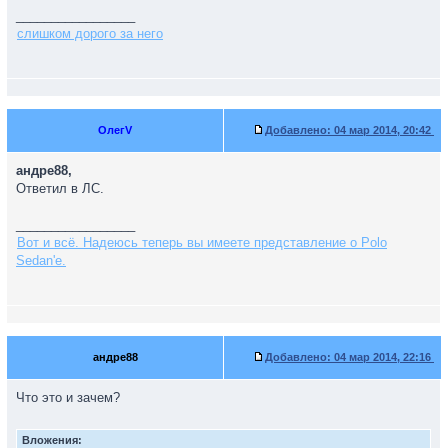
_________________
слишком дорого за него
ОлегV
Добавлено:
04 мар 2014, 20:42
андре88,
Ответил в ЛС.
_________________
Вот и всё. Надеюсь теперь вы имеете представление о Polo
Sedan'е.
андре88
Добавлено:
04 мар 2014, 22:16
Что это и зачем?
Вложения: